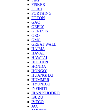
FIAT
FISKER
FORD
FORTHING
FOTON
GAC
GEELY
GENESIS
GEO
GMC
GREAT WALL
HAIMA
HAVAL
HAWTAI
HOLDEN
HONDA
HONGQI
HUANGHAI
HUMMER
HYUNDAI
INFINITI
IRAN KHODRO
ISUZU
IVECO
JAC