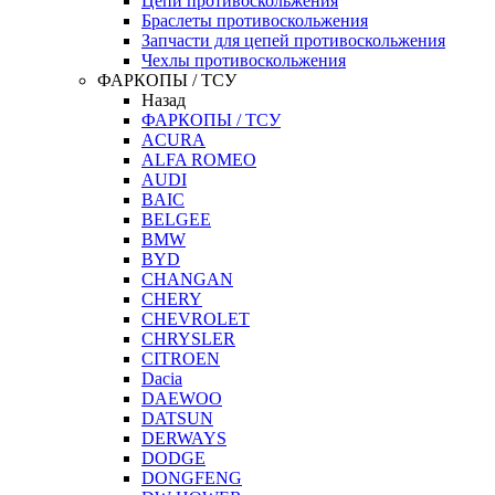
Цепи противоскольжения
Браслеты противоскольжения
Запчасти для цепей противоскольжения
Чехлы противоскольжения
ФАРКОПЫ / ТСУ
Назад
ФАРКОПЫ / ТСУ
ACURA
ALFA ROMEO
AUDI
BAIC
BELGEE
BMW
BYD
CHANGAN
CHERY
CHEVROLET
CHRYSLER
CITROEN
Dacia
DAEWOO
DATSUN
DERWAYS
DODGE
DONGFENG