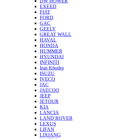
DW HOWER
EXEED
FIAT
FORD
GAC
GEELY
GREAT WALL
HAVAL
HONDA
HUMMER
HYUNDAI
INFINITI
Iran Khodro
ISUZU
IVECO
JAC
JAECOO
JEEP
JETOUR
KIA
LANCIA
LAND ROVER
LEXUS
LIFAN
LIXIANG