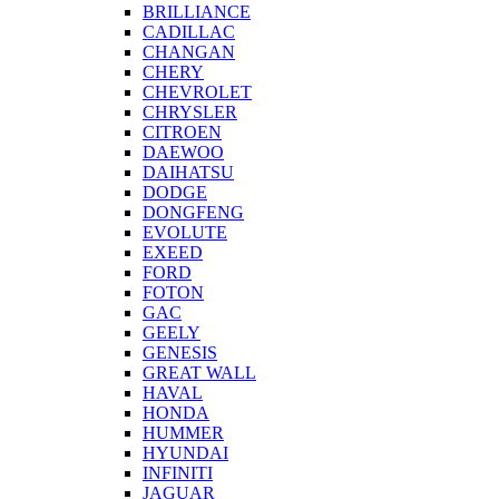
BRILLIANCE
CADILLAC
CHANGAN
CHERY
CHEVROLET
CHRYSLER
CITROEN
DAEWOO
DAIHATSU
DODGE
DONGFENG
EVOLUTE
EXEED
FORD
FOTON
GAC
GEELY
GENESIS
GREAT WALL
HAVAL
HONDA
HUMMER
HYUNDAI
INFINITI
JAGUAR