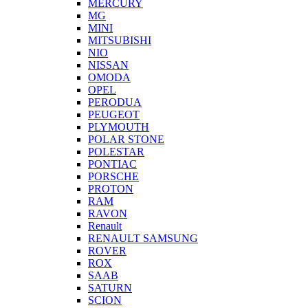
MERCURY
MG
MINI
MITSUBISHI
NIO
NISSAN
OMODA
OPEL
PERODUA
PEUGEOT
PLYMOUTH
POLAR STONE
POLESTAR
PONTIAC
PORSCHE
PROTON
RAM
RAVON
Renault
RENAULT SAMSUNG
ROVER
ROX
SAAB
SATURN
SCION