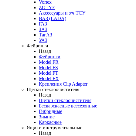
Vortex
ZOTYE
Аксессуары и з/ч ТСУ
ВАЗ (LADA)
ГАЗ
ЗАЗ
ТагАЗ
УАЗ
Фейринги
Назад
Фейринги
Model FR
Model FS
Model FT
Model FX
Крепления Clip Adapter
Щетки стеклоочистителя
Назад
Щетки стеклоочистителя
Бескарскасные всесезонные
Гибридные
Зимние
Каркасные
Ящики инструментальные
Назад