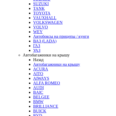
SUZUKI
TANK
TOYOTA
VAUXHALL
VOLKSWAGEN
VOLVO
WEY
Автобоксы на прицепы / кунги
ВАЗ (LADA)
ГАЗ
УАЗ
Автобагажники на крышу
Назад
Автобагажники на крышу
ACURA
AITO
AIWAYS
ALFA ROMEO
AUDI
BAIC
BELGEE
BMW
BRILLIANCE
BUICK
BYD