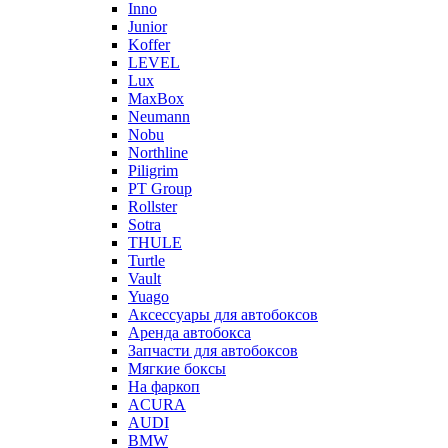
Inno
Junior
Koffer
LEVEL
Lux
MaxBox
Neumann
Nobu
Northline
Piligrim
PT Group
Rollster
Sotra
THULE
Turtle
Vault
Yuago
Аксессуары для автобоксов
Аренда автобокса
Запчасти для автобоксов
Мягкие боксы
На фаркоп
ACURA
AUDI
BMW