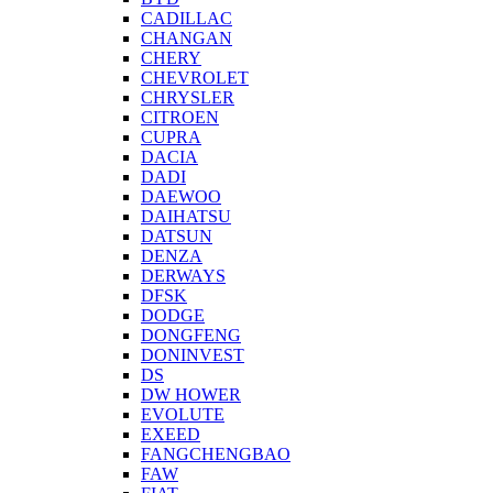
CADILLAC
CHANGAN
CHERY
CHEVROLET
CHRYSLER
CITROEN
CUPRA
DACIA
DADI
DAEWOO
DAIHATSU
DATSUN
DENZA
DERWAYS
DFSK
DODGE
DONGFENG
DONINVEST
DS
DW HOWER
EVOLUTE
EXEED
FANGCHENGBAO
FAW