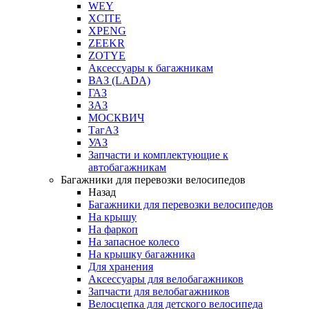
WEY
XCITE
XPENG
ZEEKR
ZOTYE
Аксессуары к багажникам
ВАЗ (LADA)
ГАЗ
ЗАЗ
МОСКВИЧ
ТагАЗ
УАЗ
Запчасти и комплектующие к
автобагажникам
Багажники для перевозки велосипедов
Назад
Багажники для перевозки велосипедов
На крышу
На фаркоп
На запасное колесо
На крышку багажника
Для хранения
Аксессуары для велобагажников
Запчасти для велобагажников
Велосцепка для детского велосипеда