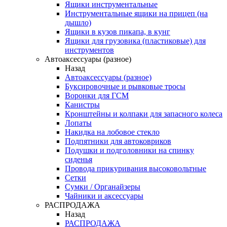
Ящики инструментальные
Инструментальные ящики на прицеп (на
дышло)
Ящики в кузов пикапа, в кунг
Ящики для грузовика (пластиковые) для
инструментов
Автоаксессуары (разное)
Назад
Автоаксессуары (разное)
Буксировочные и рывковые тросы
Воронки для ГСМ
Канистры
Кронштейны и колпаки для запасного колеса
Лопаты
Накидка на лобовое стекло
Подпятники для автоковриков
Подушки и подголовники на спинку
сиденья
Провода прикуривания высоковольтные
Сетки
Сумки / Органайзеры
Чайники и аксессуары
РАСПРОДАЖА
Назад
РАСПРОДАЖА