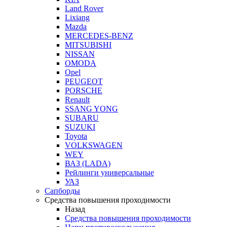
Land Rover
Lixiang
Mazda
MERCEDES-BENZ
MITSUBISHI
NISSAN
OMODA
Opel
PEUGEOT
PORSCHE
Renault
SSANG YONG
SUBARU
SUZUKI
Toyota
VOLKSWAGEN
WEY
ВАЗ (LADA)
Рейлинги универсальные
УАЗ
Сапборды
Средства повышения проходимости
Назад
Средства повышения проходимости