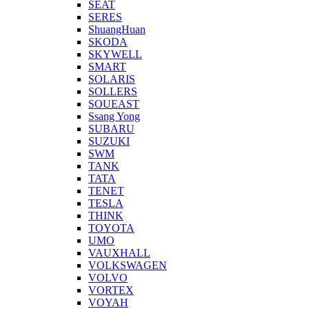
SEAT
SERES
ShuangHuan
SKODA
SKYWELL
SMART
SOLARIS
SOLLERS
SOUEAST
Ssang Yong
SUBARU
SUZUKI
SWM
TANK
TATA
TENET
TESLA
THINK
TOYOTA
UMO
VAUXHALL
VOLKSWAGEN
VOLVO
VORTEX
VOYAH