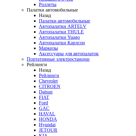
Роллеты
Палатки автомобильные
Назад
Палатки автомобильные
Автопалатки ARTELV
Автопалатки THULE
Автопалатки Yuago
Автопалатки Карлсон
Маркизы
Аксессуары для автопалаток
Портативные электростанции
Рейлинги
Назад
Рейлинги
Chevrolet
CITROEN
Datsun
FIAT
Ford
GAC
HAVAL
HONDA
Hyundai
JETOUR
KIA