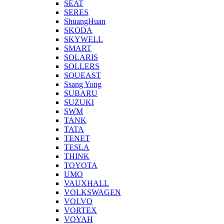
SEAT
SERES
ShuangHuan
SKODA
SKYWELL
SMART
SOLARIS
SOLLERS
SOUEAST
Ssang Yong
SUBARU
SUZUKI
SWM
TANK
TATA
TENET
TESLA
THINK
TOYOTA
UMO
VAUXHALL
VOLKSWAGEN
VOLVO
VORTEX
VOYAH