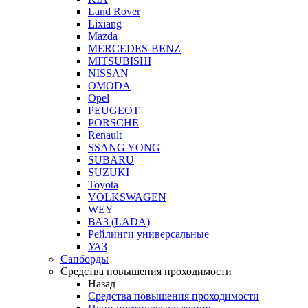
Land Rover
Lixiang
Mazda
MERCEDES-BENZ
MITSUBISHI
NISSAN
OMODA
Opel
PEUGEOT
PORSCHE
Renault
SSANG YONG
SUBARU
SUZUKI
Toyota
VOLKSWAGEN
WEY
ВАЗ (LADA)
Рейлинги универсальные
УАЗ
Сапборды
Средства повышения проходимости
Назад
Средства повышения проходимости