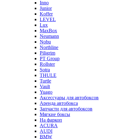
Inno
Junior
Koffer
LEVEL
Lux
MaxBox
Neumann
Nobu
Northline
Piligrim
PT Group
Rollster
Sotra
THULE
Turtle
Vault
Yuago
Аксессуары для автобоксов
Аренда автобокса
Запчасти для автобоксов
Мягкие боксы
На фаркоп
ACURA
AUDI
BMW