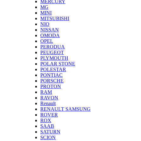
MERCURY
MG
MINI
MITSUBISHI
NIO
NISSAN
OMODA
OPEL
PERODUA
PEUGEOT
PLYMOUTH
POLAR STONE
POLESTAR
PONTIAC
PORSCHE
PROTON
RAM
RAVON
Renault
RENAULT SAMSUNG
ROVER
ROX
SAAB
SATURN
SCION