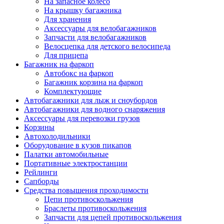
На запасное колесо
На крышку багажника
Для хранения
Аксессуары для велобагажников
Запчасти для велобагажников
Велосцепка для детского велосипеда
Для прицепа
Багажник на фаркоп
Автобокс на фаркоп
Багажник корзина на фаркоп
Комплектующие
Автобагажники для лыж и сноубордов
Автобагажники для водного снаряжения
Аксессуары для перевозки грузов
Корзины
Автохолодильники
Оборудование в кузов пикапов
Палатки автомобильные
Портативные электростанции
Рейлинги
Сапборды
Средства повышения проходимости
Цепи противоскольжения
Браслеты противоскольжения
Запчасти для цепей противоскольжения