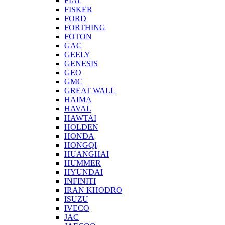
FIAT
FISKER
FORD
FORTHING
FOTON
GAC
GEELY
GENESIS
GEO
GMC
GREAT WALL
HAIMA
HAVAL
HAWTAI
HOLDEN
HONDA
HONGQI
HUANGHAI
HUMMER
HYUNDAI
INFINITI
IRAN KHODRO
ISUZU
IVECO
JAC