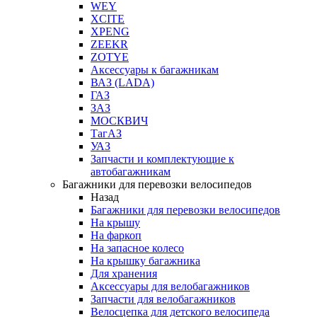
WEY
XCITE
XPENG
ZEEKR
ZOTYE
Аксессуары к багажникам
ВАЗ (LADA)
ГАЗ
ЗАЗ
МОСКВИЧ
ТагАЗ
УАЗ
Запчасти и комплектующие к
автобагажникам
Багажники для перевозки велосипедов
Назад
Багажники для перевозки велосипедов
На крышу
На фаркоп
На запасное колесо
На крышку багажника
Для хранения
Аксессуары для велобагажников
Запчасти для велобагажников
Велосцепка для детского велосипеда