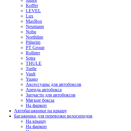
Junior
Koffer
LEVEL
Lux
MaxBox
Neumann
Nobu
Northline
Piligrim
PT Group
Rollster
Sotra
THULE
Turtle
Vault
Yuago
Аксессуары для автобоксов
Аренда автобокса
Запчасти для автобоксов
Мягкие боксы
На фаркоп
Автобагажники на крышу
Багажники для перевозки велосипедов
На крышу
На фаркоп