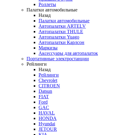
Роллеты
Палатки автомобильные
Назад
Палатки автомобильные
Автопалатки ARTELV
Автопалатки THULE
Автопалатки Yuago
Автопалатки Карлсон
Маркизы
Аксессуары для автопалаток
Портативные электростанции
Рейлинги
Назад
Рейлинги
Chevrolet
CITROEN
Datsun
FIAT
Ford
GAC
HAVAL
HONDA
Hyundai
JETOUR
KIA