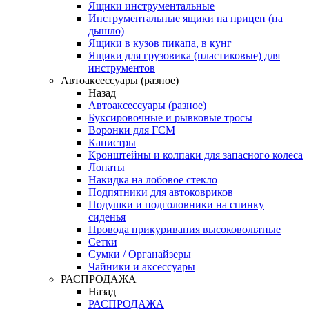
Ящики инструментальные
Инструментальные ящики на прицеп (на
дышло)
Ящики в кузов пикапа, в кунг
Ящики для грузовика (пластиковые) для
инструментов
Автоаксессуары (разное)
Назад
Автоаксессуары (разное)
Буксировочные и рывковые тросы
Воронки для ГСМ
Канистры
Кронштейны и колпаки для запасного колеса
Лопаты
Накидка на лобовое стекло
Подпятники для автоковриков
Подушки и подголовники на спинку
сиденья
Провода прикуривания высоковольтные
Сетки
Сумки / Органайзеры
Чайники и аксессуары
РАСПРОДАЖА
Назад
РАСПРОДАЖА