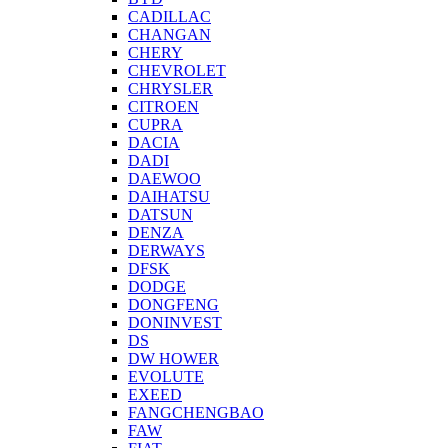
CADILLAC
CHANGAN
CHERY
CHEVROLET
CHRYSLER
CITROEN
CUPRA
DACIA
DADI
DAEWOO
DAIHATSU
DATSUN
DENZA
DERWAYS
DFSK
DODGE
DONGFENG
DONINVEST
DS
DW HOWER
EVOLUTE
EXEED
FANGCHENGBAO
FAW