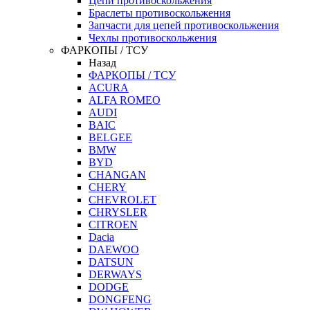
Цепи противоскольжения
Браслеты противоскольжения
Запчасти для цепей противоскольжения
Чехлы противоскольжения
ФАРКОПЫ / ТСУ
Назад
ФАРКОПЫ / ТСУ
ACURA
ALFA ROMEO
AUDI
BAIC
BELGEE
BMW
BYD
CHANGAN
CHERY
CHEVROLET
CHRYSLER
CITROEN
Dacia
DAEWOO
DATSUN
DERWAYS
DODGE
DONGFENG