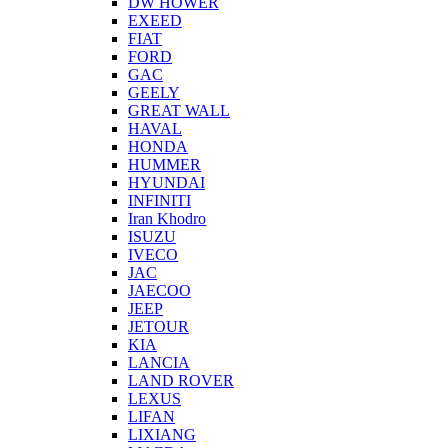
DW HOWER
EXEED
FIAT
FORD
GAC
GEELY
GREAT WALL
HAVAL
HONDA
HUMMER
HYUNDAI
INFINITI
Iran Khodro
ISUZU
IVECO
JAC
JAECOO
JEEP
JETOUR
KIA
LANCIA
LAND ROVER
LEXUS
LIFAN
LIXIANG