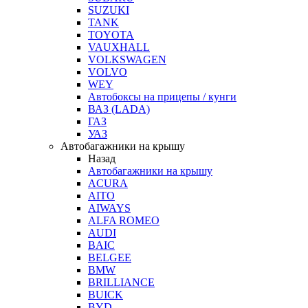
SUZUKI
TANK
TOYOTA
VAUXHALL
VOLKSWAGEN
VOLVO
WEY
Автобоксы на прицепы / кунги
ВАЗ (LADA)
ГАЗ
УАЗ
Автобагажники на крышу
Назад
Автобагажники на крышу
ACURA
AITO
AIWAYS
ALFA ROMEO
AUDI
BAIC
BELGEE
BMW
BRILLIANCE
BUICK
BYD