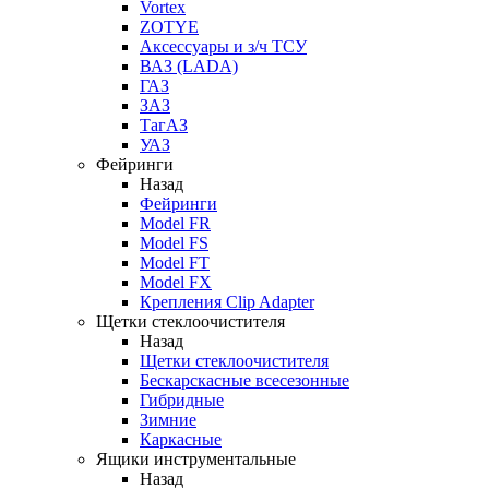
Vortex
ZOTYE
Аксессуары и з/ч ТСУ
ВАЗ (LADA)
ГАЗ
ЗАЗ
ТагАЗ
УАЗ
Фейринги
Назад
Фейринги
Model FR
Model FS
Model FT
Model FX
Крепления Clip Adapter
Щетки стеклоочистителя
Назад
Щетки стеклоочистителя
Бескарскасные всесезонные
Гибридные
Зимние
Каркасные
Ящики инструментальные
Назад