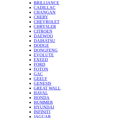
BRILLIANCE
CADILLAC
CHANGAN
CHERY
CHEVROLET
CHRYSLER
CITROEN
DAEWOO
DAIHATSU
DODGE
DONGFENG
EVOLUTE
EXEED
FORD
FOTON
GAC
GEELY
GENESIS
GREAT WALL
HAVAL
HONDA
HUMMER
HYUNDAI
INFINITI
JAGUAR