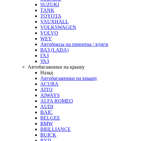
SUZUKI
TANK
TOYOTA
VAUXHALL
VOLKSWAGEN
VOLVO
WEY
Автобоксы на прицепы / кунги
ВАЗ (LADA)
ГАЗ
УАЗ
Автобагажники на крышу
Назад
Автобагажники на крышу
ACURA
AITO
AIWAYS
ALFA ROMEO
AUDI
BAIC
BELGEE
BMW
BRILLIANCE
BUICK
BYD