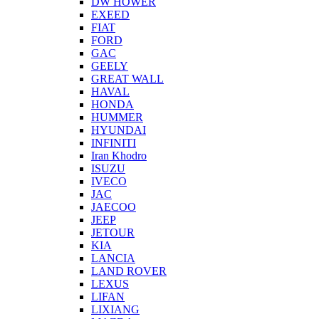
DW HOWER
EXEED
FIAT
FORD
GAC
GEELY
GREAT WALL
HAVAL
HONDA
HUMMER
HYUNDAI
INFINITI
Iran Khodro
ISUZU
IVECO
JAC
JAECOO
JEEP
JETOUR
KIA
LANCIA
LAND ROVER
LEXUS
LIFAN
LIXIANG