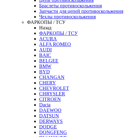
Цепи противоскольжения
Браслеты противоскольжения
Запчасти для цепей противоскольжения
Чехлы противоскольжения
ФАРКОПЫ / ТСУ
Назад
ФАРКОПЫ / ТСУ
ACURA
ALFA ROMEO
AUDI
BAIC
BELGEE
BMW
BYD
CHANGAN
CHERY
CHEVROLET
CHRYSLER
CITROEN
Dacia
DAEWOO
DATSUN
DERWAYS
DODGE
DONGFENG