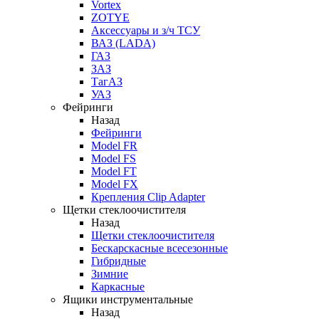
Vortex
ZOTYE
Аксессуары и з/ч ТСУ
ВАЗ (LADA)
ГАЗ
ЗАЗ
ТагАЗ
УАЗ
Фейринги
Назад
Фейринги
Model FR
Model FS
Model FT
Model FX
Крепления Clip Adapter
Щетки стеклоочистителя
Назад
Щетки стеклоочистителя
Бескарскасные всесезонные
Гибридные
Зимние
Каркасные
Ящики инструментальные
Назад