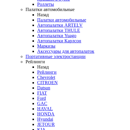
Роллеты
Палатки автомобильные
Назад
Палатки автомобильные
Автопалатки ARTELV
Автопалатки THULE
Автопалатки Yuago
Автопалатки Карлсон
Маркизы
Аксессуары для автопалаток
Портативные электростанции
Рейлинги
Назад
Рейлинги
Chevrolet
CITROEN
Datsun
FIAT
Ford
GAC
HAVAL
HONDA
Hyundai
JETOUR
KIA