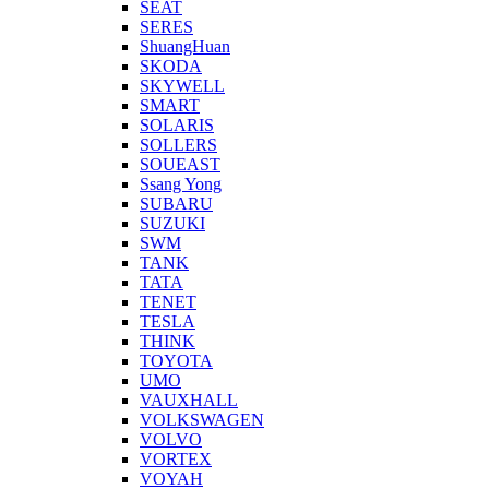
SEAT
SERES
ShuangHuan
SKODA
SKYWELL
SMART
SOLARIS
SOLLERS
SOUEAST
Ssang Yong
SUBARU
SUZUKI
SWM
TANK
TATA
TENET
TESLA
THINK
TOYOTA
UMO
VAUXHALL
VOLKSWAGEN
VOLVO
VORTEX
VOYAH