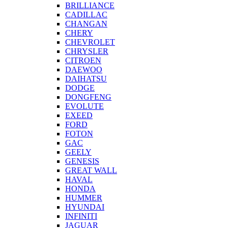
BRILLIANCE
CADILLAC
CHANGAN
CHERY
CHEVROLET
CHRYSLER
CITROEN
DAEWOO
DAIHATSU
DODGE
DONGFENG
EVOLUTE
EXEED
FORD
FOTON
GAC
GEELY
GENESIS
GREAT WALL
HAVAL
HONDA
HUMMER
HYUNDAI
INFINITI
JAGUAR