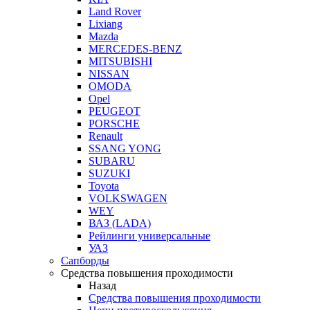
Land Rover
Lixiang
Mazda
MERCEDES-BENZ
MITSUBISHI
NISSAN
OMODA
Opel
PEUGEOT
PORSCHE
Renault
SSANG YONG
SUBARU
SUZUKI
Toyota
VOLKSWAGEN
WEY
ВАЗ (LADA)
Рейлинги универсальные
УАЗ
Сапборды
Средства повышения проходимости
Назад
Средства повышения проходимости