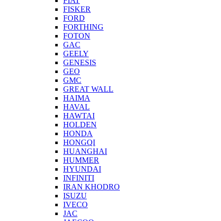
FIAT
FISKER
FORD
FORTHING
FOTON
GAC
GEELY
GENESIS
GEO
GMC
GREAT WALL
HAIMA
HAVAL
HAWTAI
HOLDEN
HONDA
HONGQI
HUANGHAI
HUMMER
HYUNDAI
INFINITI
IRAN KHODRO
ISUZU
IVECO
JAC