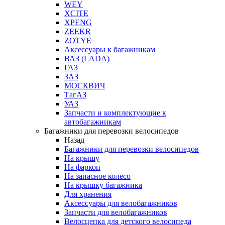
WEY
XCITE
XPENG
ZEEKR
ZOTYE
Аксессуары к багажникам
ВАЗ (LADA)
ГАЗ
ЗАЗ
МОСКВИЧ
ТагАЗ
УАЗ
Запчасти и комплектующие к
автобагажникам
Багажники для перевозки велосипедов
Назад
Багажники для перевозки велосипедов
На крышу
На фаркоп
На запасное колесо
На крышку багажника
Для хранения
Аксессуары для велобагажников
Запчасти для велобагажников
Велосцепка для детского велосипеда