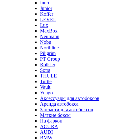
Inno
Junior
Koffer
LEVEL
Lux
MaxBox
Neumann
Nobu
Northline
Piligrim
PT Group
Rollster
Sotra
THULE
Turtle
Vault
Yuago
Аксессуары для автобоксов
Аренда автобокса
Запчасти для автобоксов
Мягкие боксы
На фаркоп
ACURA
AUDI
BMW