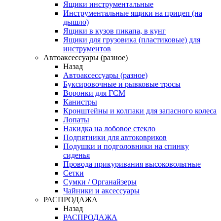
Ящики инструментальные
Инструментальные ящики на прицеп (на
дышло)
Ящики в кузов пикапа, в кунг
Ящики для грузовика (пластиковые) для
инструментов
Автоаксессуары (разное)
Назад
Автоаксессуары (разное)
Буксировочные и рывковые тросы
Воронки для ГСМ
Канистры
Кронштейны и колпаки для запасного колеса
Лопаты
Накидка на лобовое стекло
Подпятники для автоковриков
Подушки и подголовники на спинку
сиденья
Провода прикуривания высоковольтные
Сетки
Сумки / Органайзеры
Чайники и аксессуары
РАСПРОДАЖА
Назад
РАСПРОДАЖА