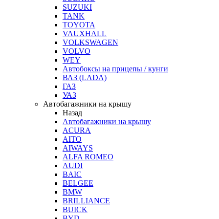
SUZUKI
TANK
TOYOTA
VAUXHALL
VOLKSWAGEN
VOLVO
WEY
Автобоксы на прицепы / кунги
ВАЗ (LADA)
ГАЗ
УАЗ
Автобагажники на крышу
Назад
Автобагажники на крышу
ACURA
AITO
AIWAYS
ALFA ROMEO
AUDI
BAIC
BELGEE
BMW
BRILLIANCE
BUICK
BYD