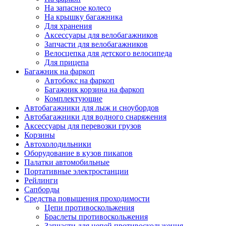
На запасное колесо
На крышку багажника
Для хранения
Аксессуары для велобагажников
Запчасти для велобагажников
Велосцепка для детского велосипеда
Для прицепа
Багажник на фаркоп
Автобокс на фаркоп
Багажник корзина на фаркоп
Комплектующие
Автобагажники для лыж и сноубордов
Автобагажники для водного снаряжения
Аксессуары для перевозки грузов
Корзины
Автохолодильники
Оборудование в кузов пикапов
Палатки автомобильные
Портативные электростанции
Рейлинги
Сапборды
Средства повышения проходимости
Цепи противоскольжения
Браслеты противоскольжения
Запчасти для цепей противоскольжения