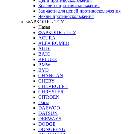
Цепи противоскольжения
Браслеты противоскольжения
Запчасти для цепей противоскольжения
Чехлы противоскольжения
ФАРКОПЫ / ТСУ
Назад
ФАРКОПЫ / ТСУ
ACURA
ALFA ROMEO
AUDI
BAIC
BELGEE
BMW
BYD
CHANGAN
CHERY
CHEVROLET
CHRYSLER
CITROEN
Dacia
DAEWOO
DATSUN
DERWAYS
DODGE
DONGFENG