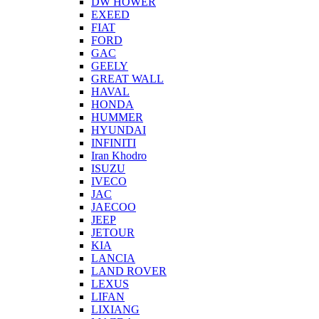
DW HOWER
EXEED
FIAT
FORD
GAC
GEELY
GREAT WALL
HAVAL
HONDA
HUMMER
HYUNDAI
INFINITI
Iran Khodro
ISUZU
IVECO
JAC
JAECOO
JEEP
JETOUR
KIA
LANCIA
LAND ROVER
LEXUS
LIFAN
LIXIANG