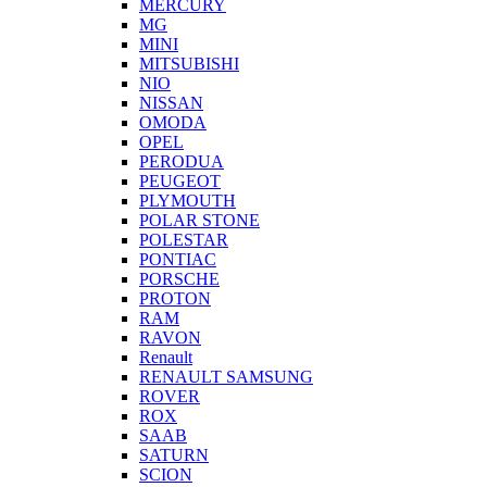
MERCURY
MG
MINI
MITSUBISHI
NIO
NISSAN
OMODA
OPEL
PERODUA
PEUGEOT
PLYMOUTH
POLAR STONE
POLESTAR
PONTIAC
PORSCHE
PROTON
RAM
RAVON
Renault
RENAULT SAMSUNG
ROVER
ROX
SAAB
SATURN
SCION