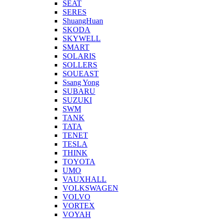
SEAT
SERES
ShuangHuan
SKODA
SKYWELL
SMART
SOLARIS
SOLLERS
SOUEAST
Ssang Yong
SUBARU
SUZUKI
SWM
TANK
TATA
TENET
TESLA
THINK
TOYOTA
UMO
VAUXHALL
VOLKSWAGEN
VOLVO
VORTEX
VOYAH