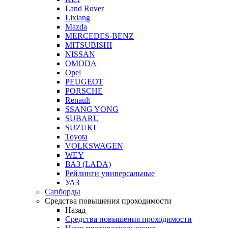
Land Rover
Lixiang
Mazda
MERCEDES-BENZ
MITSUBISHI
NISSAN
OMODA
Opel
PEUGEOT
PORSCHE
Renault
SSANG YONG
SUBARU
SUZUKI
Toyota
VOLKSWAGEN
WEY
ВАЗ (LADA)
Рейлинги универсальные
УАЗ
Сапборды
Средства повышения проходимости
Назад
Средства повышения проходимости