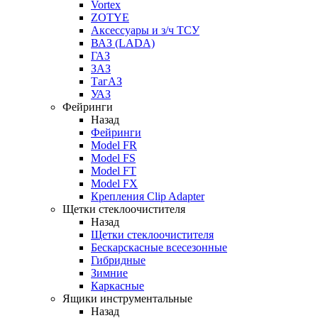
Vortex
ZOTYE
Аксессуары и з/ч ТСУ
ВАЗ (LADA)
ГАЗ
ЗАЗ
ТагАЗ
УАЗ
Фейринги
Назад
Фейринги
Model FR
Model FS
Model FT
Model FX
Крепления Clip Adapter
Щетки стеклоочистителя
Назад
Щетки стеклоочистителя
Бескарскасные всесезонные
Гибридные
Зимние
Каркасные
Ящики инструментальные
Назад