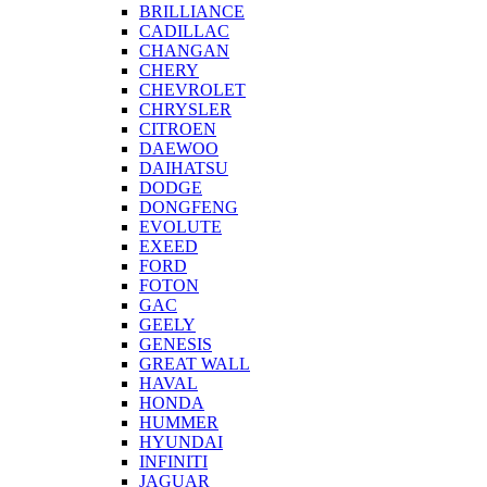
BRILLIANCE
CADILLAC
CHANGAN
CHERY
CHEVROLET
CHRYSLER
CITROEN
DAEWOO
DAIHATSU
DODGE
DONGFENG
EVOLUTE
EXEED
FORD
FOTON
GAC
GEELY
GENESIS
GREAT WALL
HAVAL
HONDA
HUMMER
HYUNDAI
INFINITI
JAGUAR