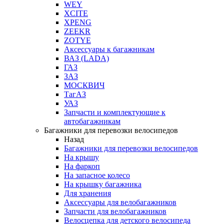
WEY
XCITE
XPENG
ZEEKR
ZOTYE
Аксессуары к багажникам
ВАЗ (LADA)
ГАЗ
ЗАЗ
МОСКВИЧ
ТагАЗ
УАЗ
Запчасти и комплектующие к
автобагажникам
Багажники для перевозки велосипедов
Назад
Багажники для перевозки велосипедов
На крышу
На фаркоп
На запасное колесо
На крышку багажника
Для хранения
Аксессуары для велобагажников
Запчасти для велобагажников
Велосцепка для детского велосипеда