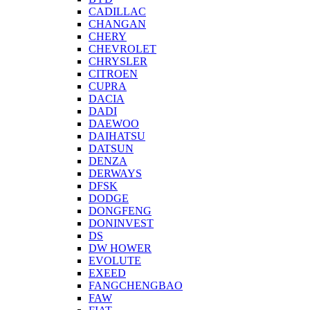
CADILLAC
CHANGAN
CHERY
CHEVROLET
CHRYSLER
CITROEN
CUPRA
DACIA
DADI
DAEWOO
DAIHATSU
DATSUN
DENZA
DERWAYS
DFSK
DODGE
DONGFENG
DONINVEST
DS
DW HOWER
EVOLUTE
EXEED
FANGCHENGBAO
FAW