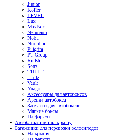
Junior
Koffer
LEVEL
Lux
MaxBox
Neumann
Nobu
Northline
Piligrim
PT Group
Rollster
Sotra
THULE
Turtle
Vault
Yuago
Аксессуары для автобоксов
Аренда автобокса
Запчасти для автобоксов
Мягкие боксы
На фаркоп
Автобагажники на крышу
Багажники для перевозки велосипедов
На крышу
На фаркоп