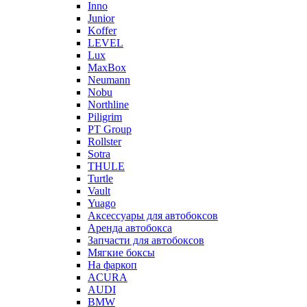
Inno
Junior
Koffer
LEVEL
Lux
MaxBox
Neumann
Nobu
Northline
Piligrim
PT Group
Rollster
Sotra
THULE
Turtle
Vault
Yuago
Аксессуары для автобоксов
Аренда автобокса
Запчасти для автобоксов
Мягкие боксы
На фаркоп
ACURA
AUDI
BMW