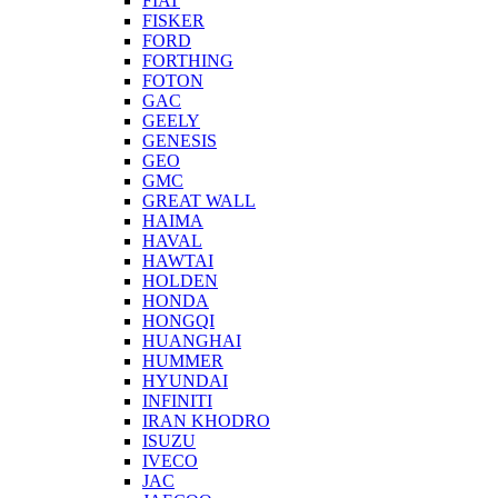
FIAT
FISKER
FORD
FORTHING
FOTON
GAC
GEELY
GENESIS
GEO
GMC
GREAT WALL
HAIMA
HAVAL
HAWTAI
HOLDEN
HONDA
HONGQI
HUANGHAI
HUMMER
HYUNDAI
INFINITI
IRAN KHODRO
ISUZU
IVECO
JAC