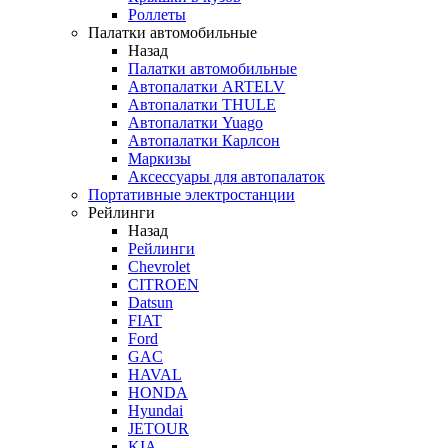
Роллеты
Палатки автомобильные
Назад
Палатки автомобильные
Автопалатки ARTELV
Автопалатки THULE
Автопалатки Yuago
Автопалатки Карлсон
Маркизы
Аксессуары для автопалаток
Портативные электростанции
Рейлинги
Назад
Рейлинги
Chevrolet
CITROEN
Datsun
FIAT
Ford
GAC
HAVAL
HONDA
Hyundai
JETOUR
KIA