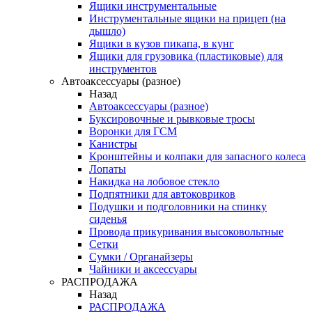
Ящики инструментальные
Инструментальные ящики на прицеп (на
дышло)
Ящики в кузов пикапа, в кунг
Ящики для грузовика (пластиковые) для
инструментов
Автоаксессуары (разное)
Назад
Автоаксессуары (разное)
Буксировочные и рывковые тросы
Воронки для ГСМ
Канистры
Кронштейны и колпаки для запасного колеса
Лопаты
Накидка на лобовое стекло
Подпятники для автоковриков
Подушки и подголовники на спинку
сиденья
Провода прикуривания высоковольтные
Сетки
Сумки / Органайзеры
Чайники и аксессуары
РАСПРОДАЖА
Назад
РАСПРОДАЖА