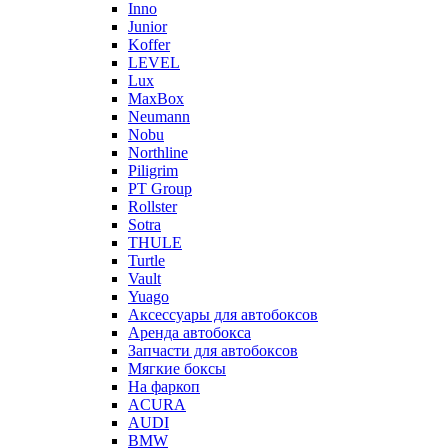
Inno
Junior
Koffer
LEVEL
Lux
MaxBox
Neumann
Nobu
Northline
Piligrim
PT Group
Rollster
Sotra
THULE
Turtle
Vault
Yuago
Аксессуары для автобоксов
Аренда автобокса
Запчасти для автобоксов
Мягкие боксы
На фаркоп
ACURA
AUDI
BMW