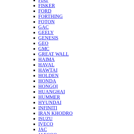
FIAT
FISKER
FORD
FORTHING
FOTON
GAC
GEELY
GENESIS
GEO
GMC
GREAT WALL
HAIMA
HAVAL
HAWTAI
HOLDEN
HONDA
HONGQI
HUANGHAI
HUMMER
HYUNDAI
INFINITI
IRAN KHODRO
ISUZU
IVECO
JAC