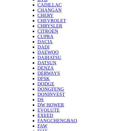
CADILLAC
CHANGAN
CHERY
CHEVROLET
CHRYSLER
CITROEN
CUPRA
DACIA
DADI
DAEWOO
DAIHATSU
DATSUN
DENZA
DERWAYS
DFSK
DODGE
DONGFENG
DONINVEST
DS
DW HOWER
EVOLUTE
EXEED
FANGCHENGBAO
FAW