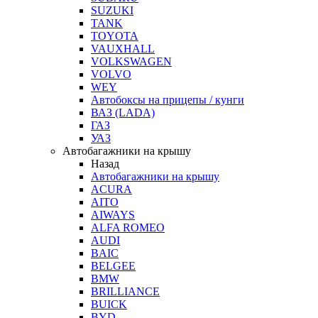
SUZUKI
TANK
TOYOTA
VAUXHALL
VOLKSWAGEN
VOLVO
WEY
Автобоксы на прицепы / кунги
ВАЗ (LADA)
ГАЗ
УАЗ
Автобагажники на крышу
Назад
Автобагажники на крышу
ACURA
AITO
AIWAYS
ALFA ROMEO
AUDI
BAIC
BELGEE
BMW
BRILLIANCE
BUICK
BYD