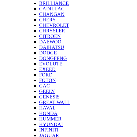
BRILLIANCE
CADILLAC
CHANGAN
CHERY
CHEVROLET
CHRYSLER
CITROEN
DAEWOO
DAIHATSU
DODGE
DONGFENG
EVOLUTE
EXEED
FORD
FOTON
GAC
GEELY
GENESIS
GREAT WALL
HAVAL
HONDA
HUMMER
HYUNDAI
INFINITI
JAGUAR