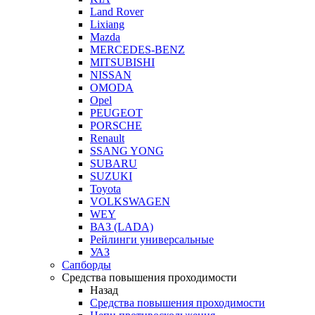
Land Rover
Lixiang
Mazda
MERCEDES-BENZ
MITSUBISHI
NISSAN
OMODA
Opel
PEUGEOT
PORSCHE
Renault
SSANG YONG
SUBARU
SUZUKI
Toyota
VOLKSWAGEN
WEY
ВАЗ (LADA)
Рейлинги универсальные
УАЗ
Сапборды
Средства повышения проходимости
Назад
Средства повышения проходимости