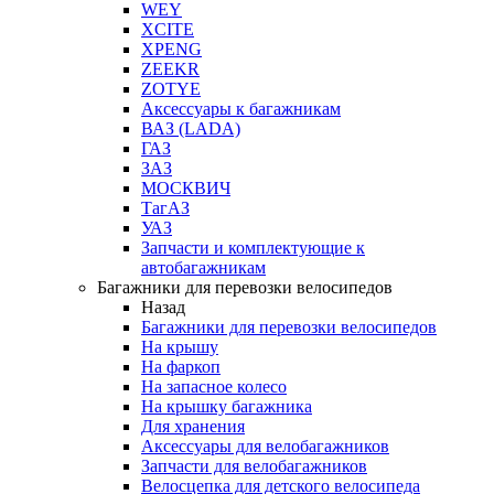
WEY
XCITE
XPENG
ZEEKR
ZOTYE
Аксессуары к багажникам
ВАЗ (LADA)
ГАЗ
ЗАЗ
МОСКВИЧ
ТагАЗ
УАЗ
Запчасти и комплектующие к
автобагажникам
Багажники для перевозки велосипедов
Назад
Багажники для перевозки велосипедов
На крышу
На фаркоп
На запасное колесо
На крышку багажника
Для хранения
Аксессуары для велобагажников
Запчасти для велобагажников
Велосцепка для детского велосипеда