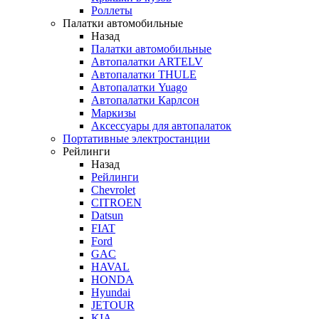
Роллеты
Палатки автомобильные
Назад
Палатки автомобильные
Автопалатки ARTELV
Автопалатки THULE
Автопалатки Yuago
Автопалатки Карлсон
Маркизы
Аксессуары для автопалаток
Портативные электростанции
Рейлинги
Назад
Рейлинги
Chevrolet
CITROEN
Datsun
FIAT
Ford
GAC
HAVAL
HONDA
Hyundai
JETOUR
KIA