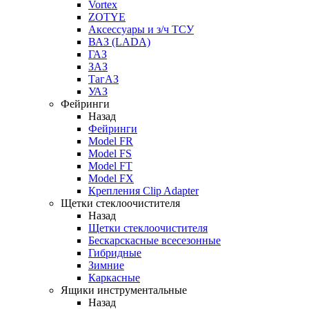
Vortex
ZOTYE
Аксессуары и з/ч ТСУ
ВАЗ (LADA)
ГАЗ
ЗАЗ
ТагАЗ
УАЗ
Фейринги
Назад
Фейринги
Model FR
Model FS
Model FT
Model FX
Крепления Clip Adapter
Щетки стеклоочистителя
Назад
Щетки стеклоочистителя
Бескарскасные всесезонные
Гибридные
Зимние
Каркасные
Ящики инструментальные
Назад