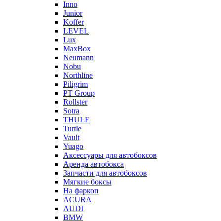
Inno
Junior
Koffer
LEVEL
Lux
MaxBox
Neumann
Nobu
Northline
Piligrim
PT Group
Rollster
Sotra
THULE
Turtle
Vault
Yuago
Аксессуары для автобоксов
Аренда автобокса
Запчасти для автобоксов
Мягкие боксы
На фаркоп
ACURA
AUDI
BMW