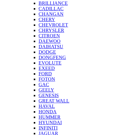
BRILLIANCE
CADILLAC
CHANGAN
CHERY
CHEVROLET
CHRYSLER
CITROEN
DAEWOO
DAIHATSU
DODGE
DONGFENG
EVOLUTE
EXEED
FORD
FOTON
GAC
GEELY
GENESIS
GREAT WALL
HAVAL
HONDA
HUMMER
HYUNDAI
INFINITI
JAGUAR