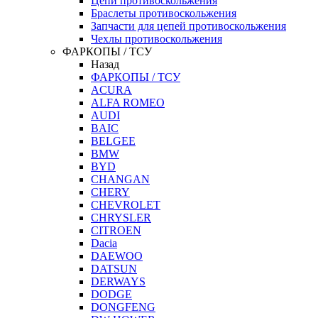
Цепи противоскольжения
Браслеты противоскольжения
Запчасти для цепей противоскольжения
Чехлы противоскольжения
ФАРКОПЫ / ТСУ
Назад
ФАРКОПЫ / ТСУ
ACURA
ALFA ROMEO
AUDI
BAIC
BELGEE
BMW
BYD
CHANGAN
CHERY
CHEVROLET
CHRYSLER
CITROEN
Dacia
DAEWOO
DATSUN
DERWAYS
DODGE
DONGFENG