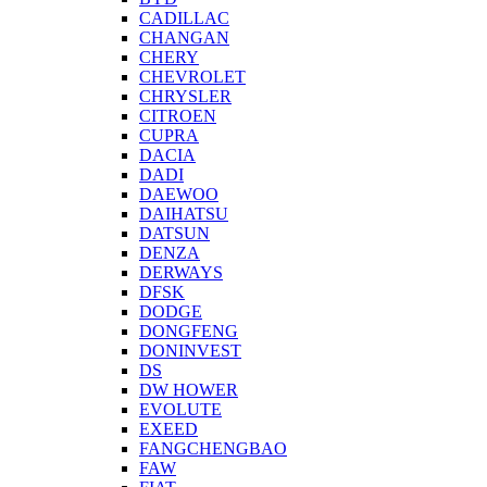
CADILLAC
CHANGAN
CHERY
CHEVROLET
CHRYSLER
CITROEN
CUPRA
DACIA
DADI
DAEWOO
DAIHATSU
DATSUN
DENZA
DERWAYS
DFSK
DODGE
DONGFENG
DONINVEST
DS
DW HOWER
EVOLUTE
EXEED
FANGCHENGBAO
FAW