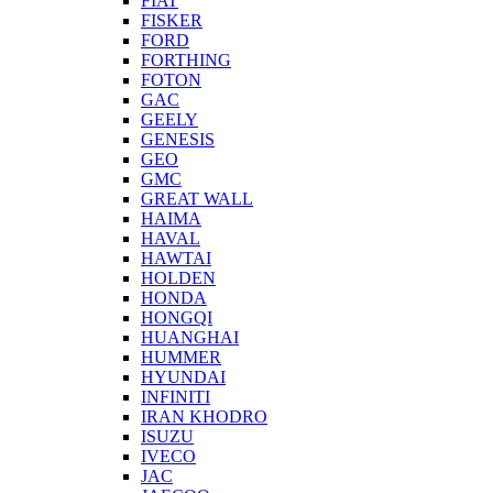
FIAT
FISKER
FORD
FORTHING
FOTON
GAC
GEELY
GENESIS
GEO
GMC
GREAT WALL
HAIMA
HAVAL
HAWTAI
HOLDEN
HONDA
HONGQI
HUANGHAI
HUMMER
HYUNDAI
INFINITI
IRAN KHODRO
ISUZU
IVECO
JAC