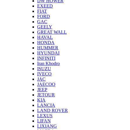
DW HOWER
EXEED
FIAT
FORD
GAC
GEELY
GREAT WALL
HAVAL
HONDA
HUMMER
HYUNDAI
INFINITI
Iran Khodro
ISUZU
IVECO
JAC
JAECOO
JEEP
JETOUR
KIA
LANCIA
LAND ROVER
LEXUS
LIFAN
LIXIANG