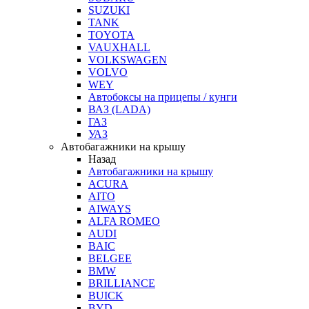
SUZUKI
TANK
TOYOTA
VAUXHALL
VOLKSWAGEN
VOLVO
WEY
Автобоксы на прицепы / кунги
ВАЗ (LADA)
ГАЗ
УАЗ
Автобагажники на крышу
Назад
Автобагажники на крышу
ACURA
AITO
AIWAYS
ALFA ROMEO
AUDI
BAIC
BELGEE
BMW
BRILLIANCE
BUICK
BYD