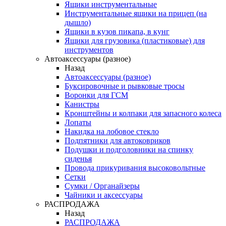
Ящики инструментальные
Инструментальные ящики на прицеп (на
дышло)
Ящики в кузов пикапа, в кунг
Ящики для грузовика (пластиковые) для
инструментов
Автоаксессуары (разное)
Назад
Автоаксессуары (разное)
Буксировочные и рывковые тросы
Воронки для ГСМ
Канистры
Кронштейны и колпаки для запасного колеса
Лопаты
Накидка на лобовое стекло
Подпятники для автоковриков
Подушки и подголовники на спинку
сиденья
Провода прикуривания высоковольтные
Сетки
Сумки / Органайзеры
Чайники и аксессуары
РАСПРОДАЖА
Назад
РАСПРОДАЖА