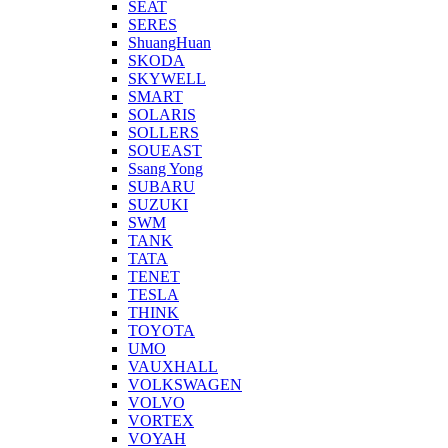
SEAT
SERES
ShuangHuan
SKODA
SKYWELL
SMART
SOLARIS
SOLLERS
SOUEAST
Ssang Yong
SUBARU
SUZUKI
SWM
TANK
TATA
TENET
TESLA
THINK
TOYOTA
UMO
VAUXHALL
VOLKSWAGEN
VOLVO
VORTEX
VOYAH