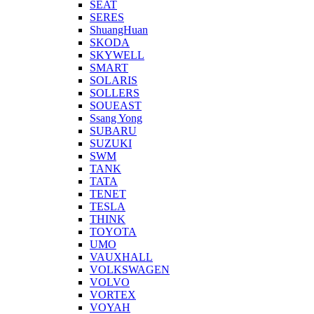
SEAT
SERES
ShuangHuan
SKODA
SKYWELL
SMART
SOLARIS
SOLLERS
SOUEAST
Ssang Yong
SUBARU
SUZUKI
SWM
TANK
TATA
TENET
TESLA
THINK
TOYOTA
UMO
VAUXHALL
VOLKSWAGEN
VOLVO
VORTEX
VOYAH