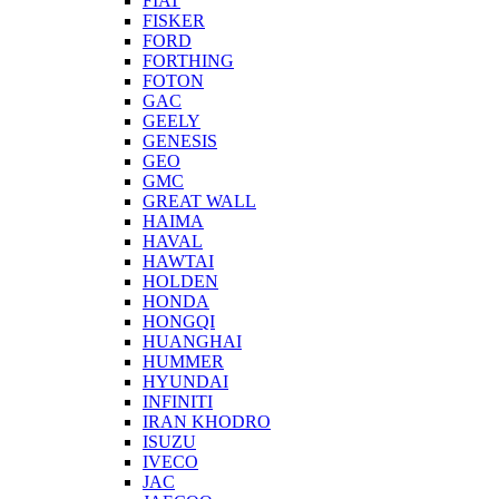
FIAT
FISKER
FORD
FORTHING
FOTON
GAC
GEELY
GENESIS
GEO
GMC
GREAT WALL
HAIMA
HAVAL
HAWTAI
HOLDEN
HONDA
HONGQI
HUANGHAI
HUMMER
HYUNDAI
INFINITI
IRAN KHODRO
ISUZU
IVECO
JAC