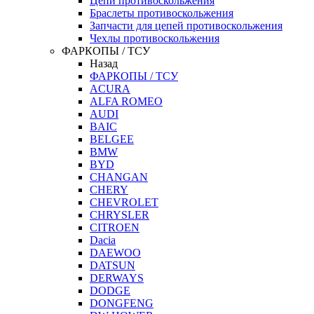
Цепи противоскольжения
Браслеты противоскольжения
Запчасти для цепей противоскольжения
Чехлы противоскольжения
ФАРКОПЫ / ТСУ
Назад
ФАРКОПЫ / ТСУ
ACURA
ALFA ROMEO
AUDI
BAIC
BELGEE
BMW
BYD
CHANGAN
CHERY
CHEVROLET
CHRYSLER
CITROEN
Dacia
DAEWOO
DATSUN
DERWAYS
DODGE
DONGFENG