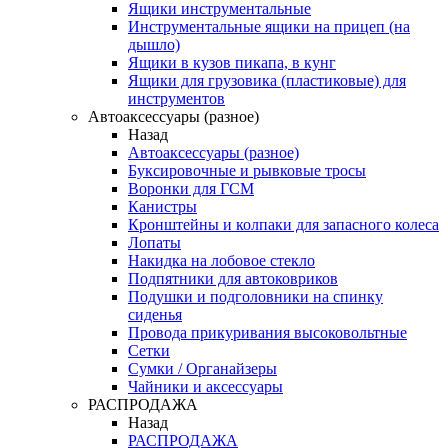
Ящики инструментальные
Инструментальные ящики на прицеп (на
дышло)
Ящики в кузов пикапа, в кунг
Ящики для грузовика (пластиковые) для
инструментов
Автоаксессуары (разное)
Назад
Автоаксессуары (разное)
Буксировочные и рывковые тросы
Воронки для ГСМ
Канистры
Кронштейны и колпаки для запасного колеса
Лопаты
Накидка на лобовое стекло
Подпятники для автоковриков
Подушки и подголовники на спинку
сиденья
Провода прикуривания высоковольтные
Сетки
Сумки / Органайзеры
Чайники и аксессуары
РАСПРОДАЖА
Назад
РАСПРОДАЖА