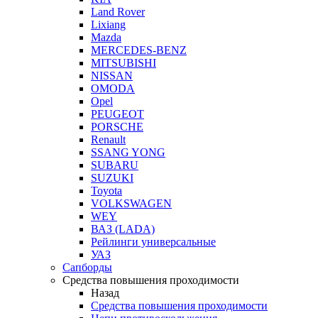
Land Rover
Lixiang
Mazda
MERCEDES-BENZ
MITSUBISHI
NISSAN
OMODA
Opel
PEUGEOT
PORSCHE
Renault
SSANG YONG
SUBARU
SUZUKI
Toyota
VOLKSWAGEN
WEY
ВАЗ (LADA)
Рейлинги универсальные
УАЗ
Сапборды
Средства повышения проходимости
Назад
Средства повышения проходимости