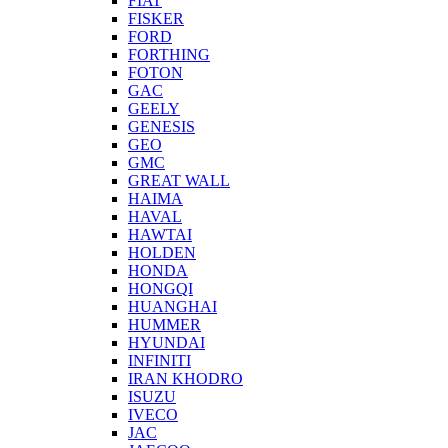
FIAT
FISKER
FORD
FORTHING
FOTON
GAC
GEELY
GENESIS
GEO
GMC
GREAT WALL
HAIMA
HAVAL
HAWTAI
HOLDEN
HONDA
HONGQI
HUANGHAI
HUMMER
HYUNDAI
INFINITI
IRAN KHODRO
ISUZU
IVECO
JAC