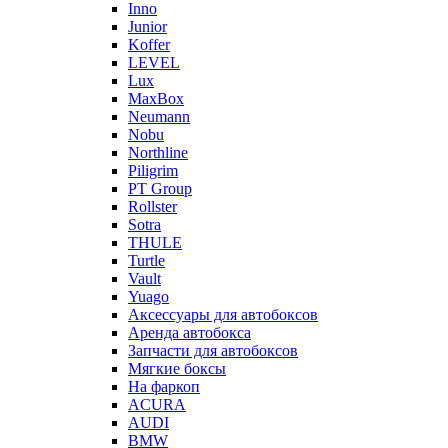
Inno
Junior
Koffer
LEVEL
Lux
MaxBox
Neumann
Nobu
Northline
Piligrim
PT Group
Rollster
Sotra
THULE
Turtle
Vault
Yuago
Аксессуары для автобоксов
Аренда автобокса
Запчасти для автобоксов
Мягкие боксы
На фаркоп
ACURA
AUDI
BMW