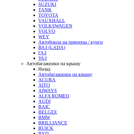
SUZUKI
TANK
TOYOTA
VAUXHALL
VOLKSWAGEN
VOLVO
WEY
Автобоксы на прицепы / кунги
ВАЗ (LADA)
ГАЗ
УАЗ
Автобагажники на крышу
Назад
Автобагажники на крышу
ACURA
AITO
AIWAYS
ALFA ROMEO
AUDI
BAIC
BELGEE
BMW
BRILLIANCE
BUICK
BYD