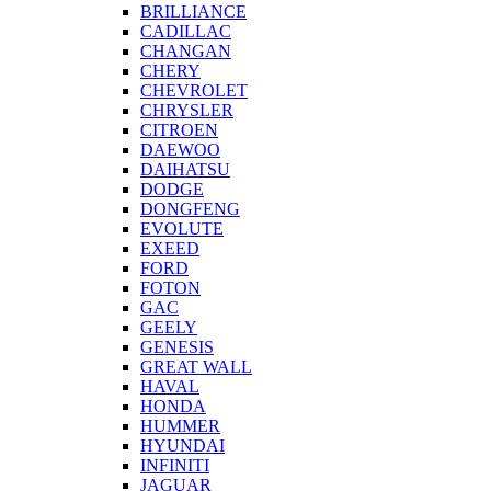
BRILLIANCE
CADILLAC
CHANGAN
CHERY
CHEVROLET
CHRYSLER
CITROEN
DAEWOO
DAIHATSU
DODGE
DONGFENG
EVOLUTE
EXEED
FORD
FOTON
GAC
GEELY
GENESIS
GREAT WALL
HAVAL
HONDA
HUMMER
HYUNDAI
INFINITI
JAGUAR