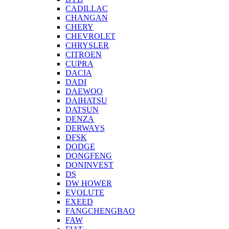
CADILLAC
CHANGAN
CHERY
CHEVROLET
CHRYSLER
CITROEN
CUPRA
DACIA
DADI
DAEWOO
DAIHATSU
DATSUN
DENZA
DERWAYS
DFSK
DODGE
DONGFENG
DONINVEST
DS
DW HOWER
EVOLUTE
EXEED
FANGCHENGBAO
FAW