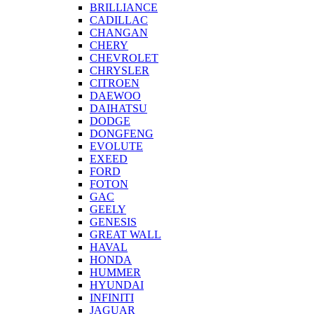
BRILLIANCE
CADILLAC
CHANGAN
CHERY
CHEVROLET
CHRYSLER
CITROEN
DAEWOO
DAIHATSU
DODGE
DONGFENG
EVOLUTE
EXEED
FORD
FOTON
GAC
GEELY
GENESIS
GREAT WALL
HAVAL
HONDA
HUMMER
HYUNDAI
INFINITI
JAGUAR