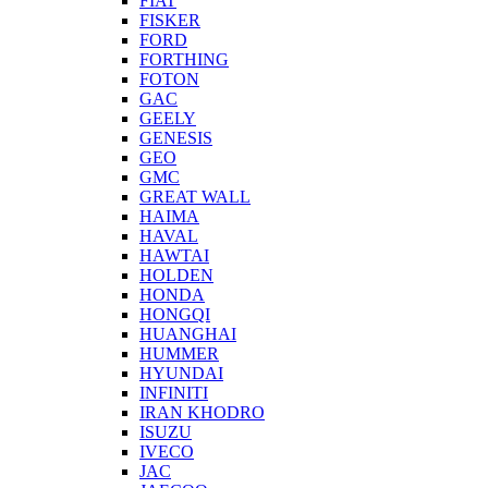
FIAT
FISKER
FORD
FORTHING
FOTON
GAC
GEELY
GENESIS
GEO
GMC
GREAT WALL
HAIMA
HAVAL
HAWTAI
HOLDEN
HONDA
HONGQI
HUANGHAI
HUMMER
HYUNDAI
INFINITI
IRAN KHODRO
ISUZU
IVECO
JAC