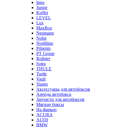
Inno
Junior
Koffer
LEVEL
Lux
MaxBox
Neumann
Nobu
Northline
Piligrim
PT Group
Rollster
Sotra
THULE
Turtle
Vault
Yuago
Аксессуары для автобоксов
Аренда автобокса
Запчасти для автобоксов
Мягкие боксы
На фаркоп
ACURA
AUDI
BMW