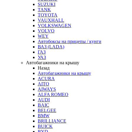
SUZUKI
TANK
TOYOTA
VAUXHALL
VOLKSWAGEN
VOLVO
WEY
Автобоксы на прицепы / кунги
ВАЗ (LADA)
ГАЗ
УАЗ
Автобагажники на крышу
Назад
Автобагажники на крышу
ACURA
AITO
AIWAYS
ALFA ROMEO
AUDI
BAIC
BELGEE
BMW
BRILLIANCE
BUICK
BYD