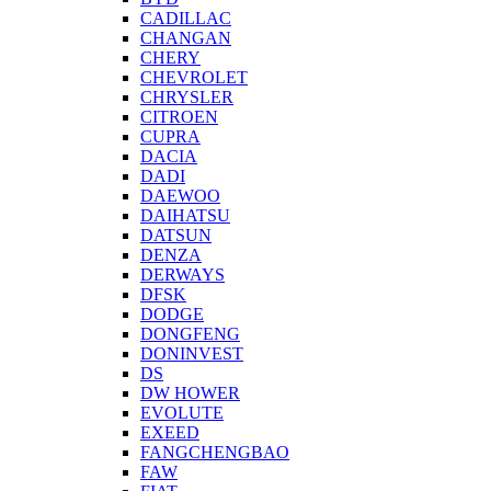
CADILLAC
CHANGAN
CHERY
CHEVROLET
CHRYSLER
CITROEN
CUPRA
DACIA
DADI
DAEWOO
DAIHATSU
DATSUN
DENZA
DERWAYS
DFSK
DODGE
DONGFENG
DONINVEST
DS
DW HOWER
EVOLUTE
EXEED
FANGCHENGBAO
FAW