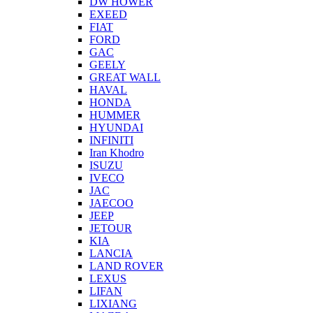
DW HOWER
EXEED
FIAT
FORD
GAC
GEELY
GREAT WALL
HAVAL
HONDA
HUMMER
HYUNDAI
INFINITI
Iran Khodro
ISUZU
IVECO
JAC
JAECOO
JEEP
JETOUR
KIA
LANCIA
LAND ROVER
LEXUS
LIFAN
LIXIANG