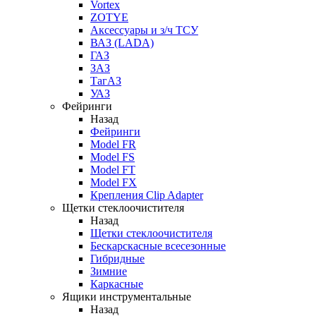
Vortex
ZOTYE
Аксессуары и з/ч ТСУ
ВАЗ (LADA)
ГАЗ
ЗАЗ
ТагАЗ
УАЗ
Фейринги
Назад
Фейринги
Model FR
Model FS
Model FT
Model FX
Крепления Clip Adapter
Щетки стеклоочистителя
Назад
Щетки стеклоочистителя
Бескарскасные всесезонные
Гибридные
Зимние
Каркасные
Ящики инструментальные
Назад