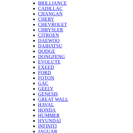
BRILLIANCE
CADILLAC
CHANGAN
CHERY
CHEVROLET
CHRYSLER
CITROEN
DAEWOO
DAIHATSU
DODGE
DONGFENG
EVOLUTE
EXEED
FORD
FOTON
GAC
GEELY
GENESIS
GREAT WALL
HAVAL
HONDA
HUMMER
HYUNDAI
INFINITI
JAGUAR