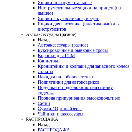
Ящики инструментальные
Инструментальные ящики на прицеп (на
дышло)
Ящики в кузов пикапа, в кунг
Ящики для грузовика (пластиковые) для
инструментов
Автоаксессуары (разное)
Назад
Автоаксессуары (разное)
Буксировочные и рывковые тросы
Воронки для ГСМ
Канистры
Кронштейны и колпаки для запасного колеса
Лопаты
Накидка на лобовое стекло
Подпятники для автоковриков
Подушки и подголовники на спинку
сиденья
Провода прикуривания высоковольтные
Сетки
Сумки / Органайзеры
Чайники и аксессуары
РАСПРОДАЖА
Назад
РАСПРОДАЖА