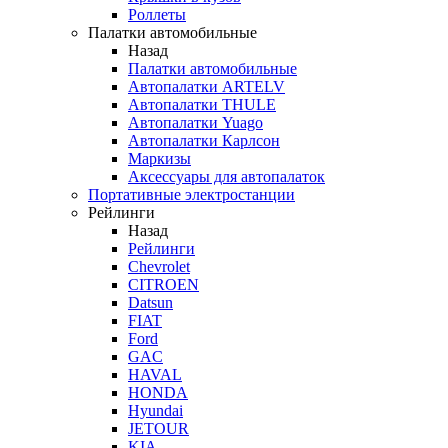
Роллеты
Палатки автомобильные
Назад
Палатки автомобильные
Автопалатки ARTELV
Автопалатки THULE
Автопалатки Yuago
Автопалатки Карлсон
Маркизы
Аксессуары для автопалаток
Портативные электростанции
Рейлинги
Назад
Рейлинги
Chevrolet
CITROEN
Datsun
FIAT
Ford
GAC
HAVAL
HONDA
Hyundai
JETOUR
KIA