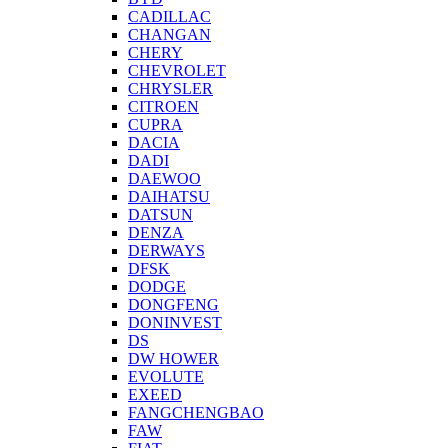
CADILLAC
CHANGAN
CHERY
CHEVROLET
CHRYSLER
CITROEN
CUPRA
DACIA
DADI
DAEWOO
DAIHATSU
DATSUN
DENZA
DERWAYS
DFSK
DODGE
DONGFENG
DONINVEST
DS
DW HOWER
EVOLUTE
EXEED
FANGCHENGBAO
FAW