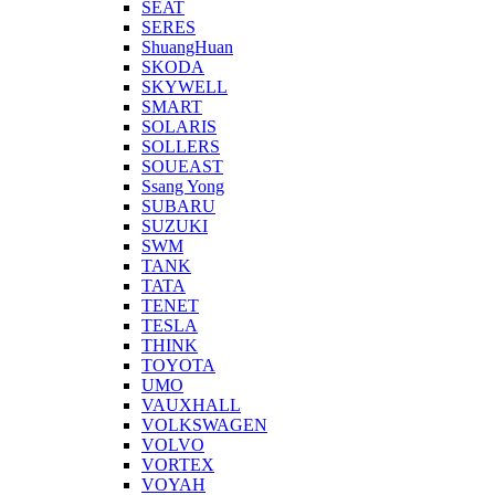
SEAT
SERES
ShuangHuan
SKODA
SKYWELL
SMART
SOLARIS
SOLLERS
SOUEAST
Ssang Yong
SUBARU
SUZUKI
SWM
TANK
TATA
TENET
TESLA
THINK
TOYOTA
UMO
VAUXHALL
VOLKSWAGEN
VOLVO
VORTEX
VOYAH