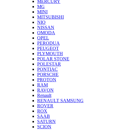
MERCURY
MG
MINI
MITSUBISHI
NIO
NISSAN
OMODA
OPEL
PERODUA
PEUGEOT
PLYMOUTH
POLAR STONE
POLESTAR
PONTIAC
PORSCHE
PROTON
RAM
RAVON
Renault
RENAULT SAMSUNG
ROVER
ROX
SAAB
SATURN
SCION