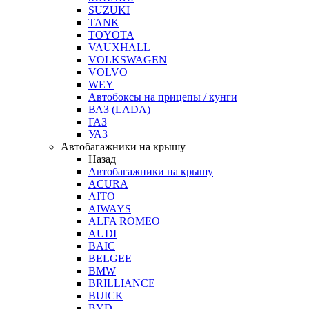
SUZUKI
TANK
TOYOTA
VAUXHALL
VOLKSWAGEN
VOLVO
WEY
Автобоксы на прицепы / кунги
ВАЗ (LADA)
ГАЗ
УАЗ
Автобагажники на крышу
Назад
Автобагажники на крышу
ACURA
AITO
AIWAYS
ALFA ROMEO
AUDI
BAIC
BELGEE
BMW
BRILLIANCE
BUICK
BYD