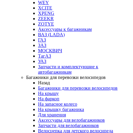
WEY
XCITE
XPENG
ZEEKR
ZOTYE
Аксессуары к багажникам
ВАЗ (LADA)
ГАЗ
ЗАЗ
МОСКВИЧ
ТагАЗ
УАЗ
Запчасти и комплектующие к
автобагажникам
Багажники для перевозки велосипедов
Назад
Багажники для перевозки велосипедов
На крышу
На фаркоп
На запасное колесо
На крышку багажника
Для хранения
Аксессуары для велобагажников
Запчасти для велобагажников
Велосцепка для детского велосипеда