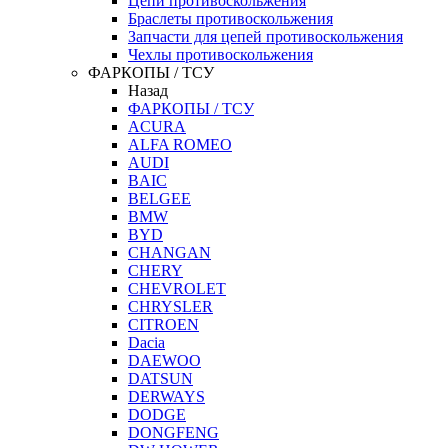
Цепи противоскольжения
Браслеты противоскольжения
Запчасти для цепей противоскольжения
Чехлы противоскольжения
ФАРКОПЫ / ТСУ
Назад
ФАРКОПЫ / ТСУ
ACURA
ALFA ROMEO
AUDI
BAIC
BELGEE
BMW
BYD
CHANGAN
CHERY
CHEVROLET
CHRYSLER
CITROEN
Dacia
DAEWOO
DATSUN
DERWAYS
DODGE
DONGFENG