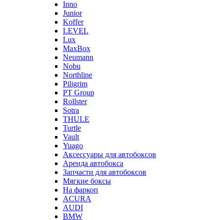
Inno
Junior
Koffer
LEVEL
Lux
MaxBox
Neumann
Nobu
Northline
Piligrim
PT Group
Rollster
Sotra
THULE
Turtle
Vault
Yuago
Аксессуары для автобоксов
Аренда автобокса
Запчасти для автобоксов
Мягкие боксы
На фаркоп
ACURA
AUDI
BMW