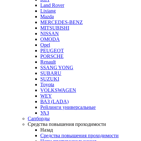
Land Rover
Lixiang
Mazda
MERCEDES-BENZ
MITSUBISHI
NISSAN
OMODA
Opel
PEUGEOT
PORSCHE
Renault
SSANG YONG
SUBARU
SUZUKI
Toyota
VOLKSWAGEN
WEY
ВАЗ (LADA)
Рейлинги универсальные
УАЗ
Сапборды
Средства повышения проходимости
Назад
Средства повышения проходимости