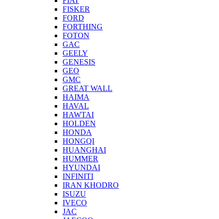
FIAT
FISKER
FORD
FORTHING
FOTON
GAC
GEELY
GENESIS
GEO
GMC
GREAT WALL
HAIMA
HAVAL
HAWTAI
HOLDEN
HONDA
HONGQI
HUANGHAI
HUMMER
HYUNDAI
INFINITI
IRAN KHODRO
ISUZU
IVECO
JAC