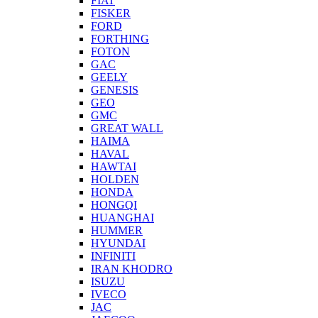
FIAT
FISKER
FORD
FORTHING
FOTON
GAC
GEELY
GENESIS
GEO
GMC
GREAT WALL
HAIMA
HAVAL
HAWTAI
HOLDEN
HONDA
HONGQI
HUANGHAI
HUMMER
HYUNDAI
INFINITI
IRAN KHODRO
ISUZU
IVECO
JAC