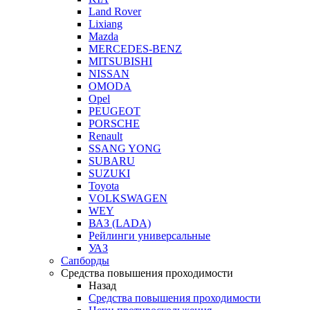
Land Rover
Lixiang
Mazda
MERCEDES-BENZ
MITSUBISHI
NISSAN
OMODA
Opel
PEUGEOT
PORSCHE
Renault
SSANG YONG
SUBARU
SUZUKI
Toyota
VOLKSWAGEN
WEY
ВАЗ (LADA)
Рейлинги универсальные
УАЗ
Сапборды
Средства повышения проходимости
Назад
Средства повышения проходимости