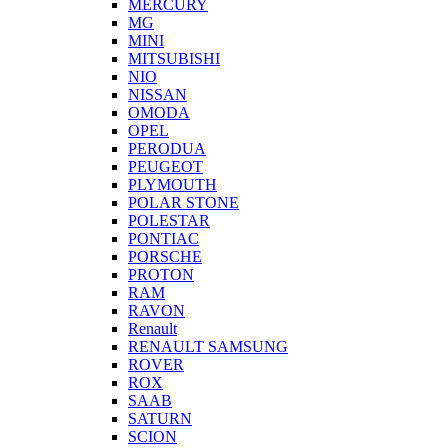
MERCURY
MG
MINI
MITSUBISHI
NIO
NISSAN
OMODA
OPEL
PERODUA
PEUGEOT
PLYMOUTH
POLAR STONE
POLESTAR
PONTIAC
PORSCHE
PROTON
RAM
RAVON
Renault
RENAULT SAMSUNG
ROVER
ROX
SAAB
SATURN
SCION