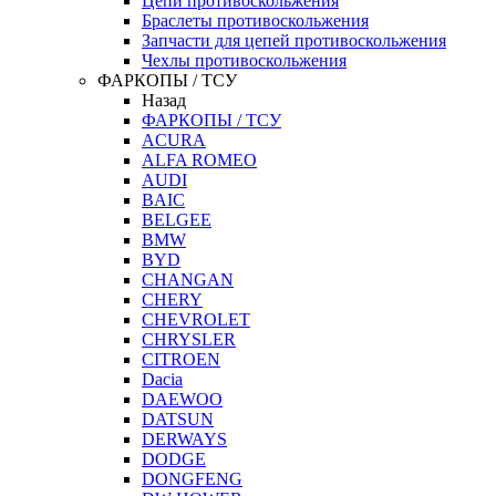
Цепи противоскольжения
Браслеты противоскольжения
Запчасти для цепей противоскольжения
Чехлы противоскольжения
ФАРКОПЫ / ТСУ
Назад
ФАРКОПЫ / ТСУ
ACURA
ALFA ROMEO
AUDI
BAIC
BELGEE
BMW
BYD
CHANGAN
CHERY
CHEVROLET
CHRYSLER
CITROEN
Dacia
DAEWOO
DATSUN
DERWAYS
DODGE
DONGFENG