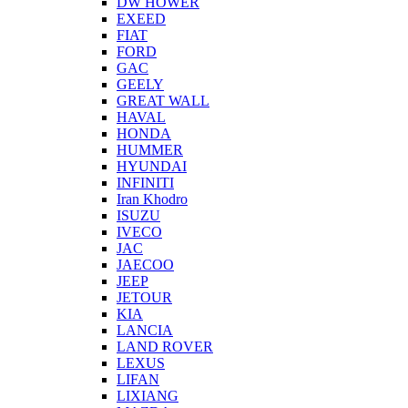
DW HOWER
EXEED
FIAT
FORD
GAC
GEELY
GREAT WALL
HAVAL
HONDA
HUMMER
HYUNDAI
INFINITI
Iran Khodro
ISUZU
IVECO
JAC
JAECOO
JEEP
JETOUR
KIA
LANCIA
LAND ROVER
LEXUS
LIFAN
LIXIANG