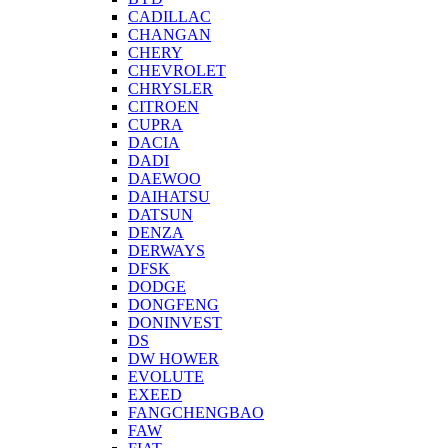
CADILLAC
CHANGAN
CHERY
CHEVROLET
CHRYSLER
CITROEN
CUPRA
DACIA
DADI
DAEWOO
DAIHATSU
DATSUN
DENZA
DERWAYS
DFSK
DODGE
DONGFENG
DONINVEST
DS
DW HOWER
EVOLUTE
EXEED
FANGCHENGBAO
FAW