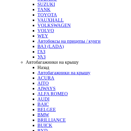
SUZUKI
TANK
TOYOTA
VAUXHALL
VOLKSWAGEN
VOLVO
WEY
Автобоксы на прицепы / кунги
ВАЗ (LADA)
ГАЗ
УАЗ
Автобагажники на крышу
Назад
Автобагажники на крышу
ACURA
AITO
AIWAYS
ALFA ROMEO
AUDI
BAIC
BELGEE
BMW
BRILLIANCE
BUICK
BYD