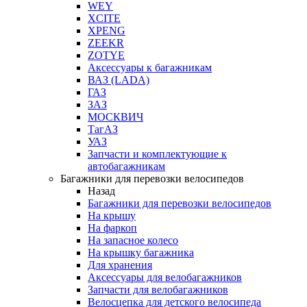
WEY
XCITE
XPENG
ZEEKR
ZOTYE
Аксессуары к багажникам
ВАЗ (LADA)
ГАЗ
ЗАЗ
МОСКВИЧ
ТагАЗ
УАЗ
Запчасти и комплектующие к
автобагажникам
Багажники для перевозки велосипедов
Назад
Багажники для перевозки велосипедов
На крышу
На фаркоп
На запасное колесо
На крышку багажника
Для хранения
Аксессуары для велобагажников
Запчасти для велобагажников
Велосцепка для детского велосипеда