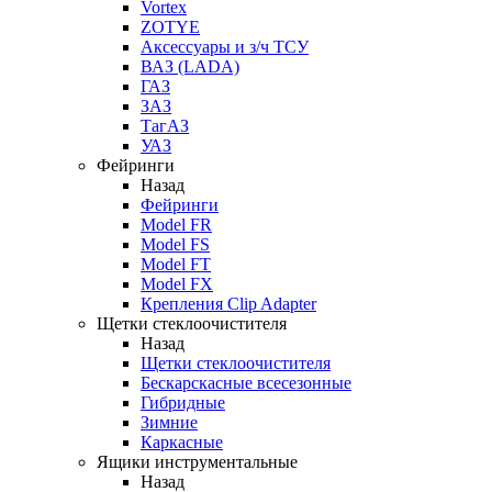
Vortex
ZOTYE
Аксессуары и з/ч ТСУ
ВАЗ (LADA)
ГАЗ
ЗАЗ
ТагАЗ
УАЗ
Фейринги
Назад
Фейринги
Model FR
Model FS
Model FT
Model FX
Крепления Clip Adapter
Щетки стеклоочистителя
Назад
Щетки стеклоочистителя
Бескарскасные всесезонные
Гибридные
Зимние
Каркасные
Ящики инструментальные
Назад