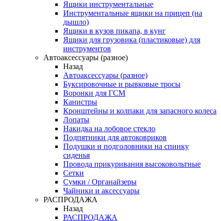
Ящики инструментальные
Инструментальные ящики на прицеп (на
дышло)
Ящики в кузов пикапа, в кунг
Ящики для грузовика (пластиковые) для
инструментов
Автоаксессуары (разное)
Назад
Автоаксессуары (разное)
Буксировочные и рывковые тросы
Воронки для ГСМ
Канистры
Кронштейны и колпаки для запасного колеса
Лопаты
Накидка на лобовое стекло
Подпятники для автоковриков
Подушки и подголовники на спинку
сиденья
Провода прикуривания высоковольтные
Сетки
Сумки / Органайзеры
Чайники и аксессуары
РАСПРОДАЖА
Назад
РАСПРОДАЖА