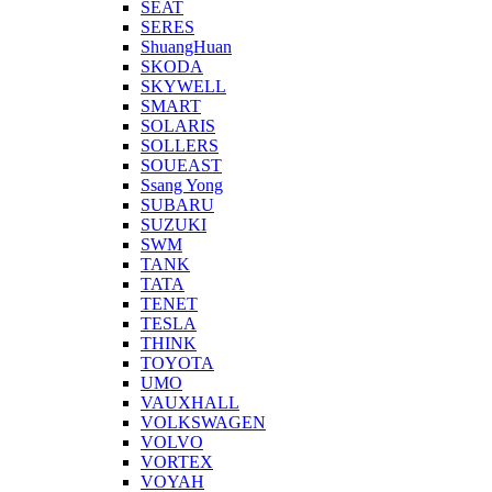
SEAT
SERES
ShuangHuan
SKODA
SKYWELL
SMART
SOLARIS
SOLLERS
SOUEAST
Ssang Yong
SUBARU
SUZUKI
SWM
TANK
TATA
TENET
TESLA
THINK
TOYOTA
UMO
VAUXHALL
VOLKSWAGEN
VOLVO
VORTEX
VOYAH