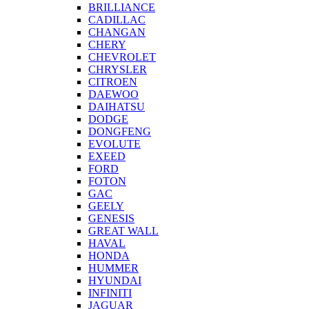
BRILLIANCE
CADILLAC
CHANGAN
CHERY
CHEVROLET
CHRYSLER
CITROEN
DAEWOO
DAIHATSU
DODGE
DONGFENG
EVOLUTE
EXEED
FORD
FOTON
GAC
GEELY
GENESIS
GREAT WALL
HAVAL
HONDA
HUMMER
HYUNDAI
INFINITI
JAGUAR