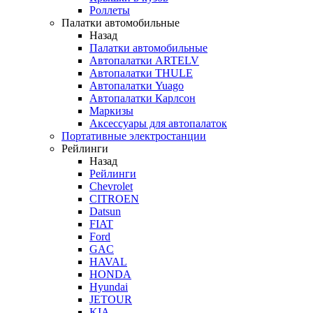
Роллеты
Палатки автомобильные
Назад
Палатки автомобильные
Автопалатки ARTELV
Автопалатки THULE
Автопалатки Yuago
Автопалатки Карлсон
Маркизы
Аксессуары для автопалаток
Портативные электростанции
Рейлинги
Назад
Рейлинги
Chevrolet
CITROEN
Datsun
FIAT
Ford
GAC
HAVAL
HONDA
Hyundai
JETOUR
KIA