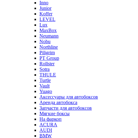
Inno
Junior
Koffer
LEVEL
Lux
MaxBox
Neumann
Nobu
Northline
Piligrim
PT Group
Rollster
Sotra
THULE
Turtle
Vault
Yuago
Аксессуары для автобоксов
Аренда автобокса
Запчасти для автобоксов
Мягкие боксы
На фаркоп
ACURA
AUDI
BMW