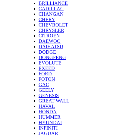
BRILLIANCE
CADILLAC
CHANGAN
CHERY
CHEVROLET
CHRYSLER
CITROEN
DAEWOO
DAIHATSU
DODGE
DONGFENG
EVOLUTE
EXEED
FORD
FOTON
GAC
GEELY
GENESIS
GREAT WALL
HAVAL
HONDA
HUMMER
HYUNDAI
INFINITI
JAGUAR