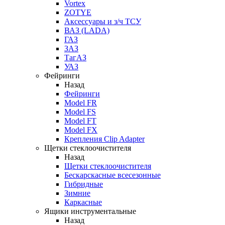
Vortex
ZOTYE
Аксессуары и з/ч ТСУ
ВАЗ (LADA)
ГАЗ
ЗАЗ
ТагАЗ
УАЗ
Фейринги
Назад
Фейринги
Model FR
Model FS
Model FT
Model FX
Крепления Clip Adapter
Щетки стеклоочистителя
Назад
Щетки стеклоочистителя
Бескарскасные всесезонные
Гибридные
Зимние
Каркасные
Ящики инструментальные
Назад