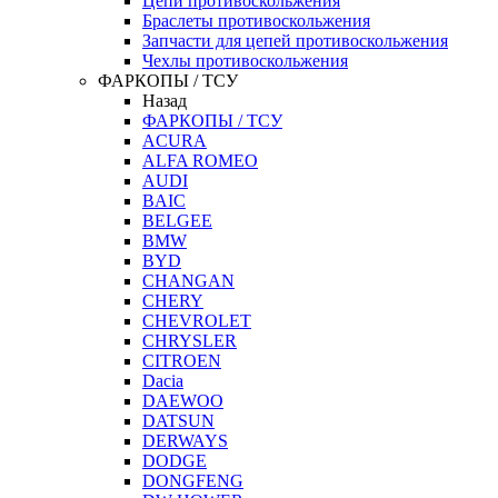
Цепи противоскольжения
Браслеты противоскольжения
Запчасти для цепей противоскольжения
Чехлы противоскольжения
ФАРКОПЫ / ТСУ
Назад
ФАРКОПЫ / ТСУ
ACURA
ALFA ROMEO
AUDI
BAIC
BELGEE
BMW
BYD
CHANGAN
CHERY
CHEVROLET
CHRYSLER
CITROEN
Dacia
DAEWOO
DATSUN
DERWAYS
DODGE
DONGFENG