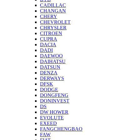
CADILLAC
CHANGAN
CHERY
CHEVROLET
CHRYSLER
CITROEN
CUPRA
DACIA
DADI
DAEWOO
DAIHATSU
DATSUN
DENZA
DERWAYS
DFSK
DODGE
DONGFENG
DONINVEST
DS
DW HOWER
EVOLUTE
EXEED
FANGCHENGBAO
FAW