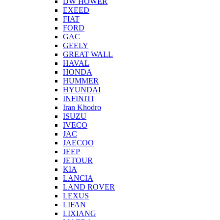
DW HOWER
EXEED
FIAT
FORD
GAC
GEELY
GREAT WALL
HAVAL
HONDA
HUMMER
HYUNDAI
INFINITI
Iran Khodro
ISUZU
IVECO
JAC
JAECOO
JEEP
JETOUR
KIA
LANCIA
LAND ROVER
LEXUS
LIFAN
LIXIANG