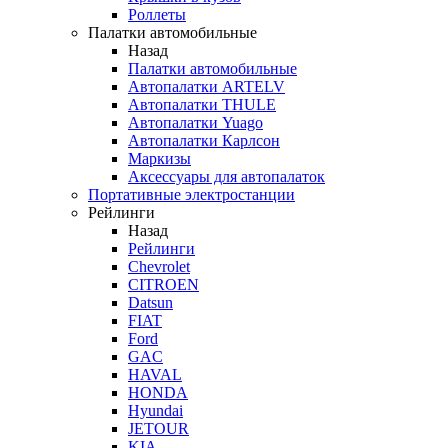
Роллеты
Палатки автомобильные
Назад
Палатки автомобильные
Автопалатки ARTELV
Автопалатки THULE
Автопалатки Yuago
Автопалатки Карлсон
Маркизы
Аксессуары для автопалаток
Портативные электростанции
Рейлинги
Назад
Рейлинги
Chevrolet
CITROEN
Datsun
FIAT
Ford
GAC
HAVAL
HONDA
Hyundai
JETOUR
KIA