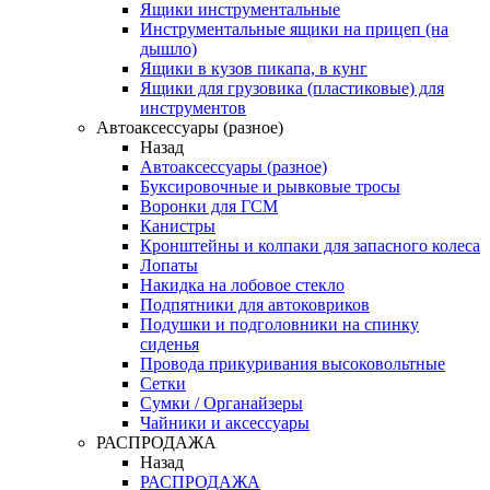
Ящики инструментальные
Инструментальные ящики на прицеп (на
дышло)
Ящики в кузов пикапа, в кунг
Ящики для грузовика (пластиковые) для
инструментов
Автоаксессуары (разное)
Назад
Автоаксессуары (разное)
Буксировочные и рывковые тросы
Воронки для ГСМ
Канистры
Кронштейны и колпаки для запасного колеса
Лопаты
Накидка на лобовое стекло
Подпятники для автоковриков
Подушки и подголовники на спинку
сиденья
Провода прикуривания высоковольтные
Сетки
Сумки / Органайзеры
Чайники и аксессуары
РАСПРОДАЖА
Назад
РАСПРОДАЖА