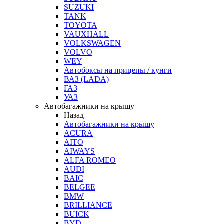
SUZUKI
TANK
TOYOTA
VAUXHALL
VOLKSWAGEN
VOLVO
WEY
Автобоксы на прицепы / кунги
ВАЗ (LADA)
ГАЗ
УАЗ
Автобагажники на крышу
Назад
Автобагажники на крышу
ACURA
AITO
AIWAYS
ALFA ROMEO
AUDI
BAIC
BELGEE
BMW
BRILLIANCE
BUICK
BYD