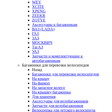
WEY
XCITE
XPENG
ZEEKR
ZOTYE
Аксессуары к багажникам
ВАЗ (LADA)
ГАЗ
ЗАЗ
МОСКВИЧ
ТагАЗ
УАЗ
Запчасти и комплектующие к
автобагажникам
Багажники для перевозки велосипедов
Назад
Багажники для перевозки велосипедов
На крышу
На фаркоп
На запасное колесо
На крышку багажника
Для хранения
Аксессуары для велобагажников
Запчасти для велобагажников
Велосцепка для детского велосипеда