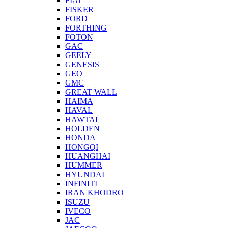
FIAT
FISKER
FORD
FORTHING
FOTON
GAC
GEELY
GENESIS
GEO
GMC
GREAT WALL
HAIMA
HAVAL
HAWTAI
HOLDEN
HONDA
HONGQI
HUANGHAI
HUMMER
HYUNDAI
INFINITI
IRAN KHODRO
ISUZU
IVECO
JAC