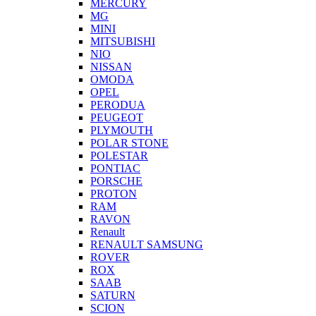
MERCURY
MG
MINI
MITSUBISHI
NIO
NISSAN
OMODA
OPEL
PERODUA
PEUGEOT
PLYMOUTH
POLAR STONE
POLESTAR
PONTIAC
PORSCHE
PROTON
RAM
RAVON
Renault
RENAULT SAMSUNG
ROVER
ROX
SAAB
SATURN
SCION