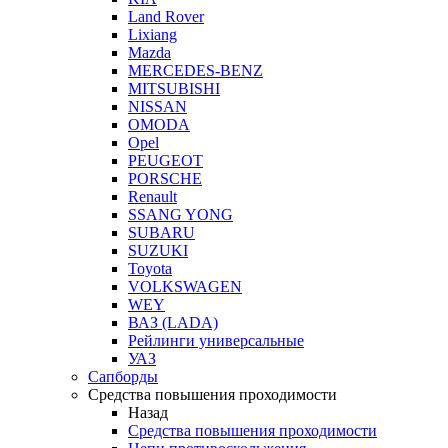
Land Rover
Lixiang
Mazda
MERCEDES-BENZ
MITSUBISHI
NISSAN
OMODA
Opel
PEUGEOT
PORSCHE
Renault
SSANG YONG
SUBARU
SUZUKI
Toyota
VOLKSWAGEN
WEY
ВАЗ (LADA)
Рейлинги универсальные
УАЗ
Сапборды
Средства повышения проходимости
Назад
Средства повышения проходимости