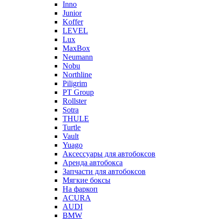
Inno
Junior
Koffer
LEVEL
Lux
MaxBox
Neumann
Nobu
Northline
Piligrim
PT Group
Rollster
Sotra
THULE
Turtle
Vault
Yuago
Аксессуары для автобоксов
Аренда автобокса
Запчасти для автобоксов
Мягкие боксы
На фаркоп
ACURA
AUDI
BMW