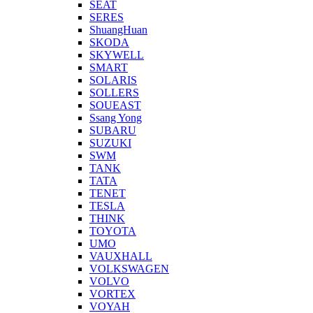
SEAT
SERES
ShuangHuan
SKODA
SKYWELL
SMART
SOLARIS
SOLLERS
SOUEAST
Ssang Yong
SUBARU
SUZUKI
SWM
TANK
TATA
TENET
TESLA
THINK
TOYOTA
UMO
VAUXHALL
VOLKSWAGEN
VOLVO
VORTEX
VOYAH