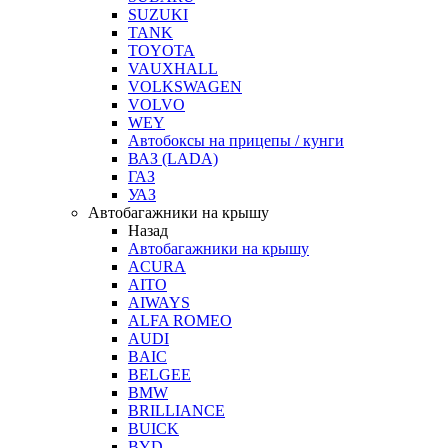
SUZUKI
TANK
TOYOTA
VAUXHALL
VOLKSWAGEN
VOLVO
WEY
Автобоксы на прицепы / кунги
ВАЗ (LADA)
ГАЗ
УАЗ
Автобагажники на крышу
Назад
Автобагажники на крышу
ACURA
AITO
AIWAYS
ALFA ROMEO
AUDI
BAIC
BELGEE
BMW
BRILLIANCE
BUICK
BYD