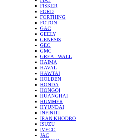
FIAT
FISKER
FORD
FORTHING
FOTON
GAC
GEELY
GENESIS
GEO
GMC
GREAT WALL
HAIMA
HAVAL
HAWTAI
HOLDEN
HONDA
HONGQI
HUANGHAI
HUMMER
HYUNDAI
INFINITI
IRAN KHODRO
ISUZU
IVECO
JAC