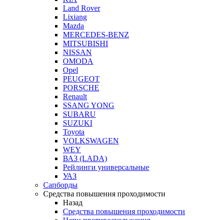
Land Rover
Lixiang
Mazda
MERCEDES-BENZ
MITSUBISHI
NISSAN
OMODA
Opel
PEUGEOT
PORSCHE
Renault
SSANG YONG
SUBARU
SUZUKI
Toyota
VOLKSWAGEN
WEY
ВАЗ (LADA)
Рейлинги универсальные
УАЗ
Сапборды
Средства повышения проходимости
Назад
Средства повышения проходимости