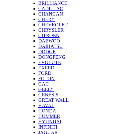
BRILLIANCE
CADILLAC
CHANGAN
CHERY
CHEVROLET
CHRYSLER
CITROEN
DAEWOO
DAIHATSU
DODGE
DONGFENG
EVOLUTE
EXEED
FORD
FOTON
GAC
GEELY
GENESIS
GREAT WALL
HAVAL
HONDA
HUMMER
HYUNDAI
INFINITI
JAGUAR