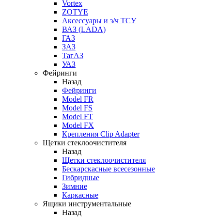
Vortex
ZOTYE
Аксессуары и з/ч ТСУ
ВАЗ (LADA)
ГАЗ
ЗАЗ
ТагАЗ
УАЗ
Фейринги
Назад
Фейринги
Model FR
Model FS
Model FT
Model FX
Крепления Clip Adapter
Щетки стеклоочистителя
Назад
Щетки стеклоочистителя
Бескарскасные всесезонные
Гибридные
Зимние
Каркасные
Ящики инструментальные
Назад