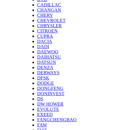
CADILLAC
CHANGAN
CHERY
CHEVROLET
CHRYSLER
CITROEN
CUPRA
DACIA
DADI
DAEWOO
DAIHATSU
DATSUN
DENZA
DERWAYS
DFSK
DODGE
DONGFENG
DONINVEST
DS
DW HOWER
EVOLUTE
EXEED
FANGCHENGBAO
FAW