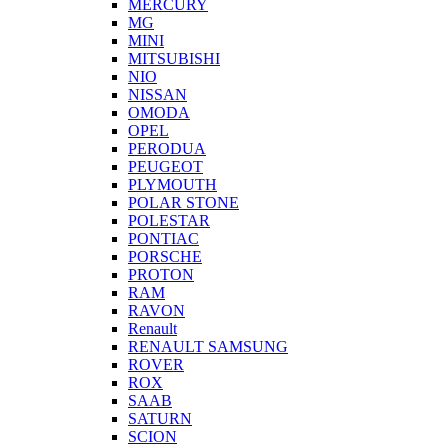
MERCURY
MG
MINI
MITSUBISHI
NIO
NISSAN
OMODA
OPEL
PERODUA
PEUGEOT
PLYMOUTH
POLAR STONE
POLESTAR
PONTIAC
PORSCHE
PROTON
RAM
RAVON
Renault
RENAULT SAMSUNG
ROVER
ROX
SAAB
SATURN
SCION