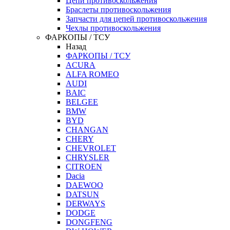
Цепи противоскольжения
Браслеты противоскольжения
Запчасти для цепей противоскольжения
Чехлы противоскольжения
ФАРКОПЫ / ТСУ
Назад
ФАРКОПЫ / ТСУ
ACURA
ALFA ROMEO
AUDI
BAIC
BELGEE
BMW
BYD
CHANGAN
CHERY
CHEVROLET
CHRYSLER
CITROEN
Dacia
DAEWOO
DATSUN
DERWAYS
DODGE
DONGFENG