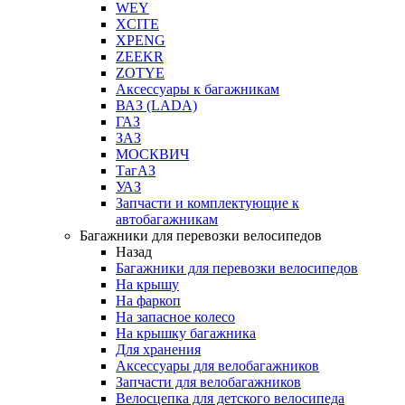
WEY
XCITE
XPENG
ZEEKR
ZOTYE
Аксессуары к багажникам
ВАЗ (LADA)
ГАЗ
ЗАЗ
МОСКВИЧ
ТагАЗ
УАЗ
Запчасти и комплектующие к
автобагажникам
Багажники для перевозки велосипедов
Назад
Багажники для перевозки велосипедов
На крышу
На фаркоп
На запасное колесо
На крышку багажника
Для хранения
Аксессуары для велобагажников
Запчасти для велобагажников
Велосцепка для детского велосипеда