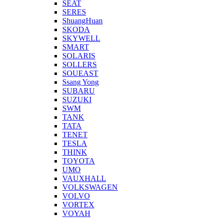
SEAT
SERES
ShuangHuan
SKODA
SKYWELL
SMART
SOLARIS
SOLLERS
SOUEAST
Ssang Yong
SUBARU
SUZUKI
SWM
TANK
TATA
TENET
TESLA
THINK
TOYOTA
UMO
VAUXHALL
VOLKSWAGEN
VOLVO
VORTEX
VOYAH