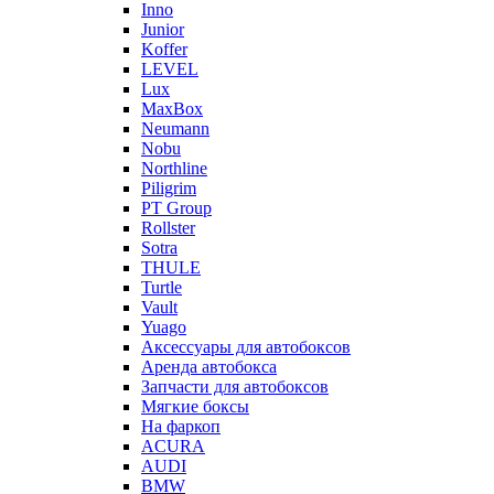
Inno
Junior
Koffer
LEVEL
Lux
MaxBox
Neumann
Nobu
Northline
Piligrim
PT Group
Rollster
Sotra
THULE
Turtle
Vault
Yuago
Аксессуары для автобоксов
Аренда автобокса
Запчасти для автобоксов
Мягкие боксы
На фаркоп
ACURA
AUDI
BMW