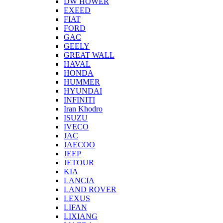
DW HOWER
EXEED
FIAT
FORD
GAC
GEELY
GREAT WALL
HAVAL
HONDA
HUMMER
HYUNDAI
INFINITI
Iran Khodro
ISUZU
IVECO
JAC
JAECOO
JEEP
JETOUR
KIA
LANCIA
LAND ROVER
LEXUS
LIFAN
LIXIANG