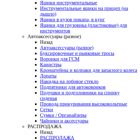
Ящики инструментальные
Инструментальные ящики на прицеп (на
дышло)
Ящики в кузов пикапа, в кунг
Ящики для грузовика (пластиковые) для
инструментов
Автоаксессуары (разное)
Назад
Автоаксессуары (разное)
Буксировочные и рывковые тросы
Воронки для ГСМ
Канистры
Кронштейны и колпаки для запасного колеса
Лопаты
Накидка на лобовое стекло
Подпятники для автоковриков
Подушки и подголовники на спинку
сиденья
Провода прикуривания высоковольтные
Сетки
Сумки / Органайзеры
Чайники и аксессуары
РАСПРОДАЖА
Назад
РАСПРОДАЖА