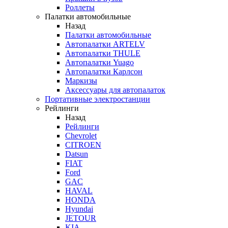
Роллеты
Палатки автомобильные
Назад
Палатки автомобильные
Автопалатки ARTELV
Автопалатки THULE
Автопалатки Yuago
Автопалатки Карлсон
Маркизы
Аксессуары для автопалаток
Портативные электростанции
Рейлинги
Назад
Рейлинги
Chevrolet
CITROEN
Datsun
FIAT
Ford
GAC
HAVAL
HONDA
Hyundai
JETOUR
KIA