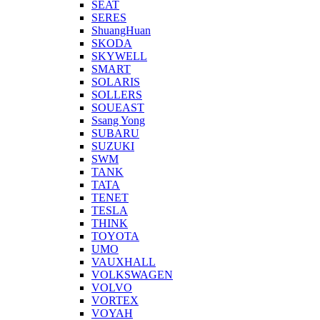
SEAT
SERES
ShuangHuan
SKODA
SKYWELL
SMART
SOLARIS
SOLLERS
SOUEAST
Ssang Yong
SUBARU
SUZUKI
SWM
TANK
TATA
TENET
TESLA
THINK
TOYOTA
UMO
VAUXHALL
VOLKSWAGEN
VOLVO
VORTEX
VOYAH