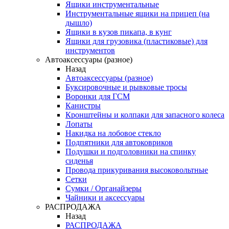
Ящики инструментальные
Инструментальные ящики на прицеп (на
дышло)
Ящики в кузов пикапа, в кунг
Ящики для грузовика (пластиковые) для
инструментов
Автоаксессуары (разное)
Назад
Автоаксессуары (разное)
Буксировочные и рывковые тросы
Воронки для ГСМ
Канистры
Кронштейны и колпаки для запасного колеса
Лопаты
Накидка на лобовое стекло
Подпятники для автоковриков
Подушки и подголовники на спинку
сиденья
Провода прикуривания высоковольтные
Сетки
Сумки / Органайзеры
Чайники и аксессуары
РАСПРОДАЖА
Назад
РАСПРОДАЖА