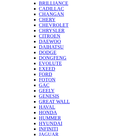
BRILLIANCE
CADILLAC
CHANGAN
CHERY
CHEVROLET
CHRYSLER
CITROEN
DAEWOO
DAIHATSU
DODGE
DONGFENG
EVOLUTE
EXEED
FORD
FOTON
GAC
GEELY
GENESIS
GREAT WALL
HAVAL
HONDA
HUMMER
HYUNDAI
INFINITI
JAGUAR