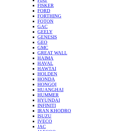
FIAT
FISKER
FORD
FORTHING
FOTON
GAC
GEELY
GENESIS
GEO
GMC
GREAT WALL
HAIMA
HAVAL
HAWTAI
HOLDEN
HONDA
HONGQI
HUANGHAI
HUMMER
HYUNDAI
INFINITI
IRAN KHODRO
ISUZU
IVECO
JAC