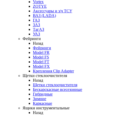
Vortex
ZOTYE
Аксессуары и з/ч ТСУ
ВАЗ (LADA)
ГАЗ
ЗАЗ
ТагАЗ
УАЗ
Фейринги
Назад
Фейринги
Model FR
Model FS
Model FT
Model FX
Крепления Clip Adapter
Щетки стеклоочистителя
Назад
Щетки стеклоочистителя
Бескарскасные всесезонные
Гибридные
Зимние
Каркасные
Ящики инструментальные
Назад