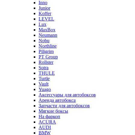
Inno
Junior
Koffer
LEVEL
Lux
MaxBox
Neumann
Nobu
Northline
Piligrim
PT Group
Rollster
Sotra
THULE
Turtle
Vault
Yuago
Аксессуары для автобоксов
Аренда автобокса
Запчасти для автобоксов
Мягкие боксы
На фаркоп
ACURA
AUDI
BMW