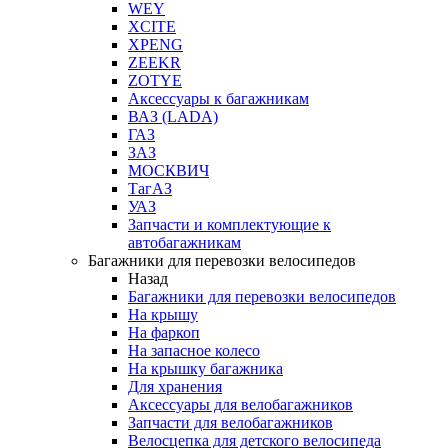
WEY
XCITE
XPENG
ZEEKR
ZOTYE
Аксессуары к багажникам
ВАЗ (LADA)
ГАЗ
ЗАЗ
МОСКВИЧ
ТагАЗ
УАЗ
Запчасти и комплектующие к
автобагажникам
Багажники для перевозки велосипедов
Назад
Багажники для перевозки велосипедов
На крышу
На фаркоп
На запасное колесо
На крышку багажника
Для хранения
Аксессуары для велобагажников
Запчасти для велобагажников
Велосцепка для детского велосипеда