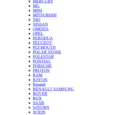
MERCURY
MG
MINI
MITSUBISHI
NIO
NISSAN
OMODA
OPEL
PERODUA
PEUGEOT
PLYMOUTH
POLAR STONE
POLESTAR
PONTIAC
PORSCHE
PROTON
RAM
RAVON
Renault
RENAULT SAMSUNG
ROVER
ROX
SAAB
SATURN
SCION