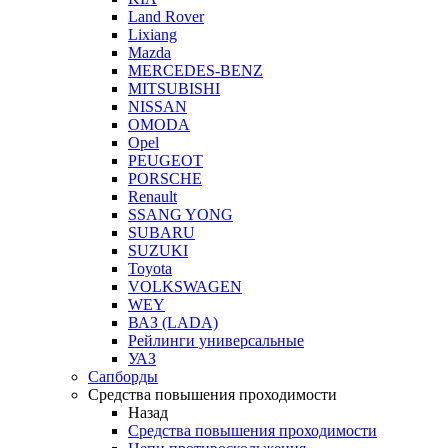
Land Rover
Lixiang
Mazda
MERCEDES-BENZ
MITSUBISHI
NISSAN
OMODA
Opel
PEUGEOT
PORSCHE
Renault
SSANG YONG
SUBARU
SUZUKI
Toyota
VOLKSWAGEN
WEY
ВАЗ (LADA)
Рейлинги универсальные
УАЗ
Сапборды
Средства повышения проходимости
Назад
Средства повышения проходимости