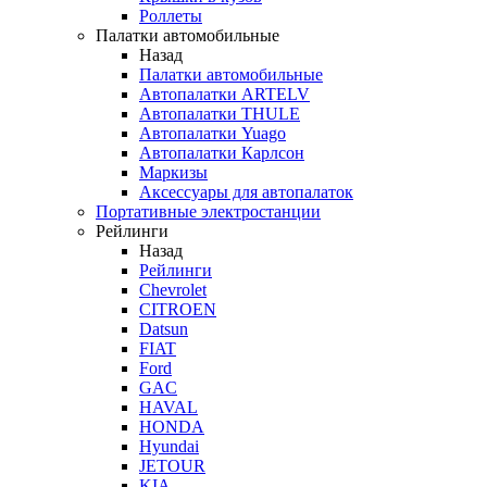
Роллеты
Палатки автомобильные
Назад
Палатки автомобильные
Автопалатки ARTELV
Автопалатки THULE
Автопалатки Yuago
Автопалатки Карлсон
Маркизы
Аксессуары для автопалаток
Портативные электростанции
Рейлинги
Назад
Рейлинги
Chevrolet
CITROEN
Datsun
FIAT
Ford
GAC
HAVAL
HONDA
Hyundai
JETOUR
KIA