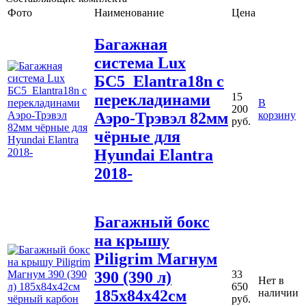
Фото
Наименование
Цена
Багажная
система Lux
БС5_Elantra18n с
перекладинами
15
В
200
Аэро-Трэвэл 82мм
корзину
руб.
чёрные для
Hyundai Elantra
2018-
Багажный бокс
на крышу
Piligrim Магнум
390 (390 л)
33
Нет в
650
185х84х42см
наличии
руб.