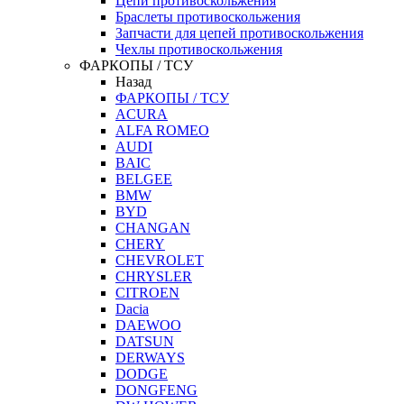
Цепи противоскольжения
Браслеты противоскольжения
Запчасти для цепей противоскольжения
Чехлы противоскольжения
ФАРКОПЫ / ТСУ
Назад
ФАРКОПЫ / ТСУ
ACURA
ALFA ROMEO
AUDI
BAIC
BELGEE
BMW
BYD
CHANGAN
CHERY
CHEVROLET
CHRYSLER
CITROEN
Dacia
DAEWOO
DATSUN
DERWAYS
DODGE
DONGFENG