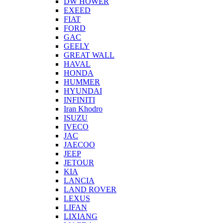
DW HOWER
EXEED
FIAT
FORD
GAC
GEELY
GREAT WALL
HAVAL
HONDA
HUMMER
HYUNDAI
INFINITI
Iran Khodro
ISUZU
IVECO
JAC
JAECOO
JEEP
JETOUR
KIA
LANCIA
LAND ROVER
LEXUS
LIFAN
LIXIANG