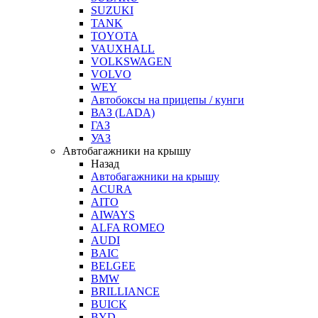
SUZUKI
TANK
TOYOTA
VAUXHALL
VOLKSWAGEN
VOLVO
WEY
Автобоксы на прицепы / кунги
ВАЗ (LADA)
ГАЗ
УАЗ
Автобагажники на крышу
Назад
Автобагажники на крышу
ACURA
AITO
AIWAYS
ALFA ROMEO
AUDI
BAIC
BELGEE
BMW
BRILLIANCE
BUICK
BYD