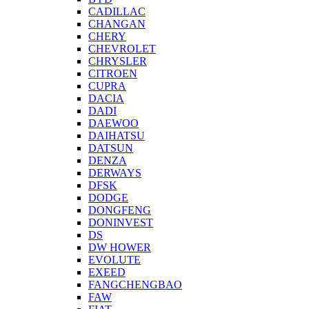
CADILLAC
CHANGAN
CHERY
CHEVROLET
CHRYSLER
CITROEN
CUPRA
DACIA
DADI
DAEWOO
DAIHATSU
DATSUN
DENZA
DERWAYS
DFSK
DODGE
DONGFENG
DONINVEST
DS
DW HOWER
EVOLUTE
EXEED
FANGCHENGBAO
FAW