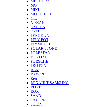
MERCURY
MG
MINI
MITSUBISHI
NIO
NISSAN
OMODA
OPEL
PERODUA
PEUGEOT
PLYMOUTH
POLAR STONE
POLESTAR
PONTIAC
PORSCHE
PROTON
RAM
RAVON
Renault
RENAULT SAMSUNG
ROVER
ROX
SAAB
SATURN
SCION