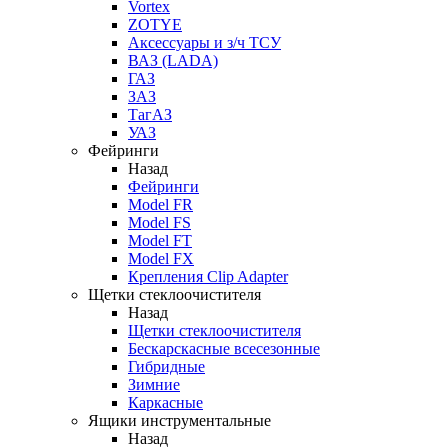
Vortex
ZOTYE
Аксессуары и з/ч ТСУ
ВАЗ (LADA)
ГАЗ
ЗАЗ
ТагАЗ
УАЗ
Фейринги
Назад
Фейринги
Model FR
Model FS
Model FT
Model FX
Крепления Clip Adapter
Щетки стеклоочистителя
Назад
Щетки стеклоочистителя
Бескарскасные всесезонные
Гибридные
Зимние
Каркасные
Ящики инструментальные
Назад