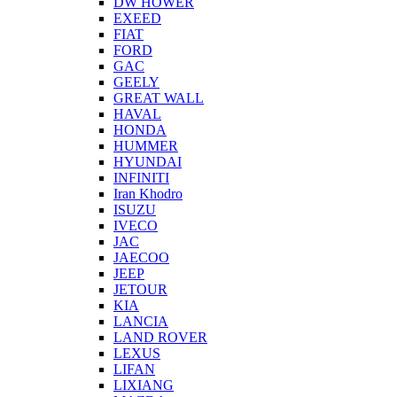
DW HOWER
EXEED
FIAT
FORD
GAC
GEELY
GREAT WALL
HAVAL
HONDA
HUMMER
HYUNDAI
INFINITI
Iran Khodro
ISUZU
IVECO
JAC
JAECOO
JEEP
JETOUR
KIA
LANCIA
LAND ROVER
LEXUS
LIFAN
LIXIANG