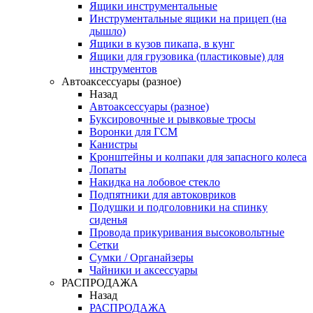
Ящики инструментальные
Инструментальные ящики на прицеп (на
дышло)
Ящики в кузов пикапа, в кунг
Ящики для грузовика (пластиковые) для
инструментов
Автоаксессуары (разное)
Назад
Автоаксессуары (разное)
Буксировочные и рывковые тросы
Воронки для ГСМ
Канистры
Кронштейны и колпаки для запасного колеса
Лопаты
Накидка на лобовое стекло
Подпятники для автоковриков
Подушки и подголовники на спинку
сиденья
Провода прикуривания высоковольтные
Сетки
Сумки / Органайзеры
Чайники и аксессуары
РАСПРОДАЖА
Назад
РАСПРОДАЖА