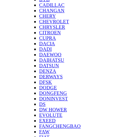
CADILLAC
CHANGAN
CHERY
CHEVROLET
CHRYSLER
CITROEN
CUPRA
DACIA
DADI
DAEWOO
DAIHATSU
DATSUN
DENZA
DERWAYS
DFSK
DODGE
DONGFENG
DONINVEST
DS
DW HOWER
EVOLUTE
EXEED
FANGCHENGBAO
FAW