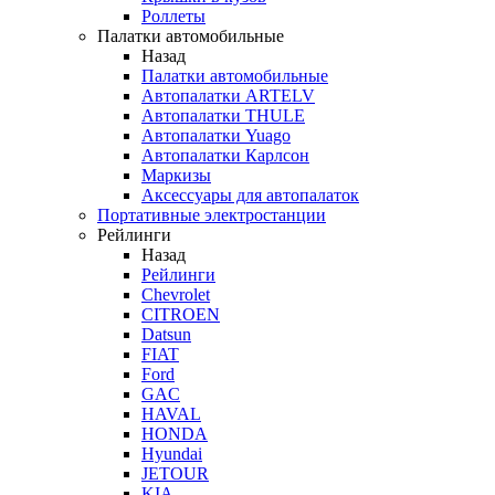
Роллеты
Палатки автомобильные
Назад
Палатки автомобильные
Автопалатки ARTELV
Автопалатки THULE
Автопалатки Yuago
Автопалатки Карлсон
Маркизы
Аксессуары для автопалаток
Портативные электростанции
Рейлинги
Назад
Рейлинги
Chevrolet
CITROEN
Datsun
FIAT
Ford
GAC
HAVAL
HONDA
Hyundai
JETOUR
KIA