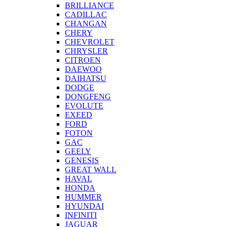
BRILLIANCE
CADILLAC
CHANGAN
CHERY
CHEVROLET
CHRYSLER
CITROEN
DAEWOO
DAIHATSU
DODGE
DONGFENG
EVOLUTE
EXEED
FORD
FOTON
GAC
GEELY
GENESIS
GREAT WALL
HAVAL
HONDA
HUMMER
HYUNDAI
INFINITI
JAGUAR