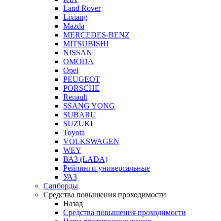
Land Rover
Lixiang
Mazda
MERCEDES-BENZ
MITSUBISHI
NISSAN
OMODA
Opel
PEUGEOT
PORSCHE
Renault
SSANG YONG
SUBARU
SUZUKI
Toyota
VOLKSWAGEN
WEY
ВАЗ (LADA)
Рейлинги универсальные
УАЗ
Сапборды
Средства повышения проходимости
Назад
Средства повышения проходимости