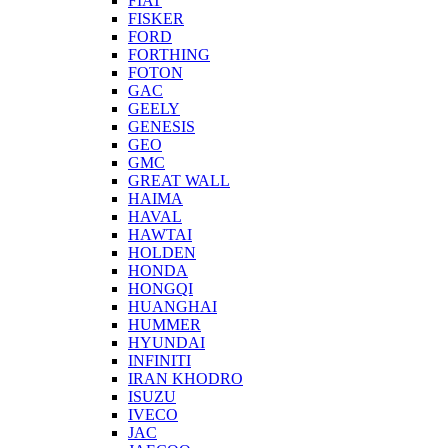
FIAT
FISKER
FORD
FORTHING
FOTON
GAC
GEELY
GENESIS
GEO
GMC
GREAT WALL
HAIMA
HAVAL
HAWTAI
HOLDEN
HONDA
HONGQI
HUANGHAI
HUMMER
HYUNDAI
INFINITI
IRAN KHODRO
ISUZU
IVECO
JAC