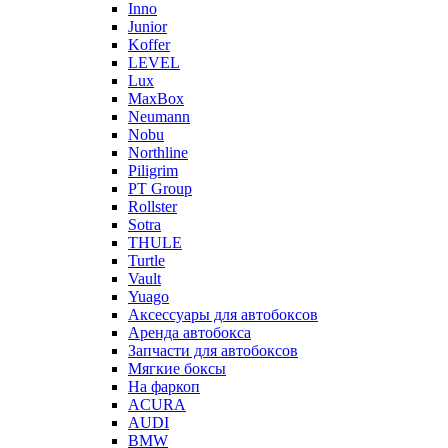
Inno
Junior
Koffer
LEVEL
Lux
MaxBox
Neumann
Nobu
Northline
Piligrim
PT Group
Rollster
Sotra
THULE
Turtle
Vault
Yuago
Аксессуары для автобоксов
Аренда автобокса
Запчасти для автобоксов
Мягкие боксы
На фаркоп
ACURA
AUDI
BMW