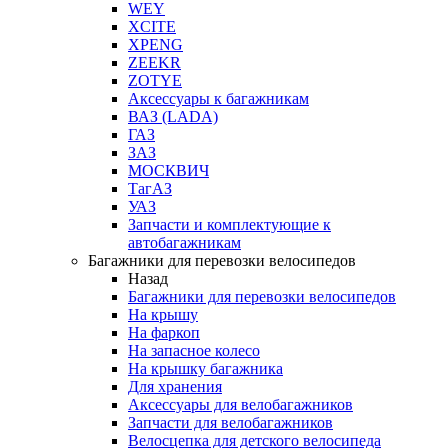
WEY
XCITE
XPENG
ZEEKR
ZOTYE
Аксессуары к багажникам
ВАЗ (LADA)
ГАЗ
ЗАЗ
МОСКВИЧ
ТагАЗ
УАЗ
Запчасти и комплектующие к
автобагажникам
Багажники для перевозки велосипедов
Назад
Багажники для перевозки велосипедов
На крышу
На фаркоп
На запасное колесо
На крышку багажника
Для хранения
Аксессуары для велобагажников
Запчасти для велобагажников
Велосцепка для детского велосипеда