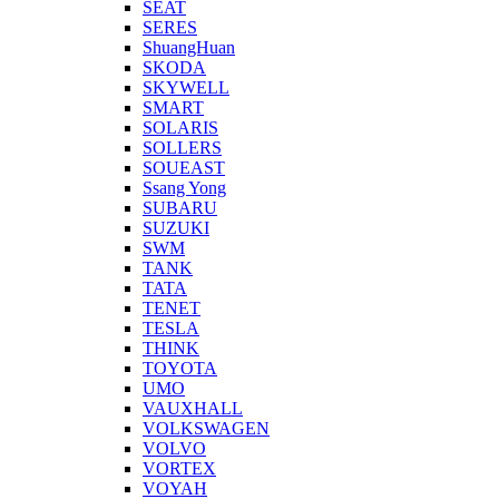
SEAT
SERES
ShuangHuan
SKODA
SKYWELL
SMART
SOLARIS
SOLLERS
SOUEAST
Ssang Yong
SUBARU
SUZUKI
SWM
TANK
TATA
TENET
TESLA
THINK
TOYOTA
UMO
VAUXHALL
VOLKSWAGEN
VOLVO
VORTEX
VOYAH