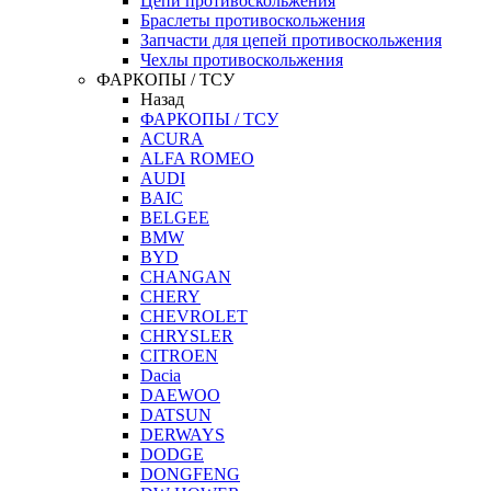
Цепи противоскольжения
Браслеты противоскольжения
Запчасти для цепей противоскольжения
Чехлы противоскольжения
ФАРКОПЫ / ТСУ
Назад
ФАРКОПЫ / ТСУ
ACURA
ALFA ROMEO
AUDI
BAIC
BELGEE
BMW
BYD
CHANGAN
CHERY
CHEVROLET
CHRYSLER
CITROEN
Dacia
DAEWOO
DATSUN
DERWAYS
DODGE
DONGFENG