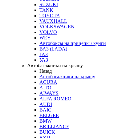
SUZUKI
TANK
TOYOTA
VAUXHALL
VOLKSWAGEN
VOLVO
WEY
Автобоксы на прицепы / кунги
ВАЗ (LADA)
ГАЗ
УАЗ
Автобагажники на крышу
Назад
Автобагажники на крышу
ACURA
AITO
AIWAYS
ALFA ROMEO
AUDI
BAIC
BELGEE
BMW
BRILLIANCE
BUICK
BYD