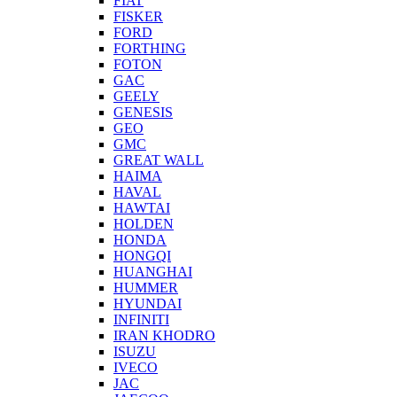
FIAT
FISKER
FORD
FORTHING
FOTON
GAC
GEELY
GENESIS
GEO
GMC
GREAT WALL
HAIMA
HAVAL
HAWTAI
HOLDEN
HONDA
HONGQI
HUANGHAI
HUMMER
HYUNDAI
INFINITI
IRAN KHODRO
ISUZU
IVECO
JAC