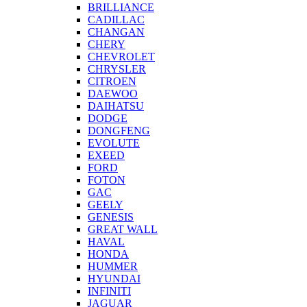
BRILLIANCE
CADILLAC
CHANGAN
CHERY
CHEVROLET
CHRYSLER
CITROEN
DAEWOO
DAIHATSU
DODGE
DONGFENG
EVOLUTE
EXEED
FORD
FOTON
GAC
GEELY
GENESIS
GREAT WALL
HAVAL
HONDA
HUMMER
HYUNDAI
INFINITI
JAGUAR