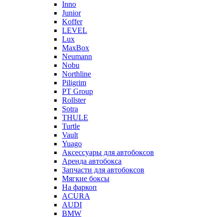
Inno
Junior
Koffer
LEVEL
Lux
MaxBox
Neumann
Nobu
Northline
Piligrim
PT Group
Rollster
Sotra
THULE
Turtle
Vault
Yuago
Аксессуары для автобоксов
Аренда автобокса
Запчасти для автобоксов
Мягкие боксы
На фаркоп
ACURA
AUDI
BMW