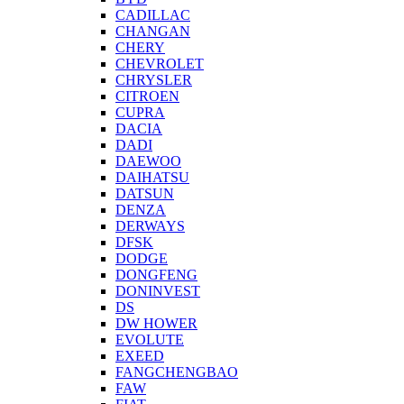
CADILLAC
CHANGAN
CHERY
CHEVROLET
CHRYSLER
CITROEN
CUPRA
DACIA
DADI
DAEWOO
DAIHATSU
DATSUN
DENZA
DERWAYS
DFSK
DODGE
DONGFENG
DONINVEST
DS
DW HOWER
EVOLUTE
EXEED
FANGCHENGBAO
FAW