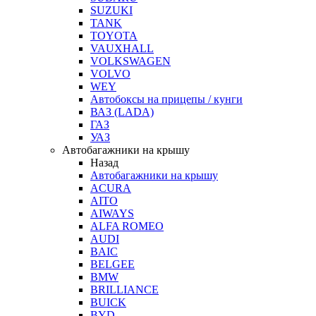
SUZUKI
TANK
TOYOTA
VAUXHALL
VOLKSWAGEN
VOLVO
WEY
Автобоксы на прицепы / кунги
ВАЗ (LADA)
ГАЗ
УАЗ
Автобагажники на крышу
Назад
Автобагажники на крышу
ACURA
AITO
AIWAYS
ALFA ROMEO
AUDI
BAIC
BELGEE
BMW
BRILLIANCE
BUICK
BYD