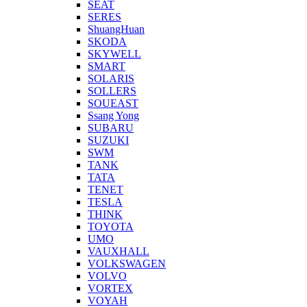
SEAT
SERES
ShuangHuan
SKODA
SKYWELL
SMART
SOLARIS
SOLLERS
SOUEAST
Ssang Yong
SUBARU
SUZUKI
SWM
TANK
TATA
TENET
TESLA
THINK
TOYOTA
UMO
VAUXHALL
VOLKSWAGEN
VOLVO
VORTEX
VOYAH