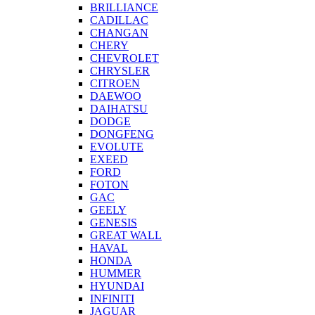
BRILLIANCE
CADILLAC
CHANGAN
CHERY
CHEVROLET
CHRYSLER
CITROEN
DAEWOO
DAIHATSU
DODGE
DONGFENG
EVOLUTE
EXEED
FORD
FOTON
GAC
GEELY
GENESIS
GREAT WALL
HAVAL
HONDA
HUMMER
HYUNDAI
INFINITI
JAGUAR