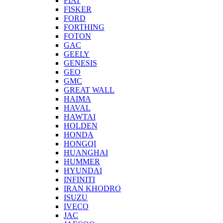
FIAT
FISKER
FORD
FORTHING
FOTON
GAC
GEELY
GENESIS
GEO
GMC
GREAT WALL
HAIMA
HAVAL
HAWTAI
HOLDEN
HONDA
HONGQI
HUANGHAI
HUMMER
HYUNDAI
INFINITI
IRAN KHODRO
ISUZU
IVECO
JAC