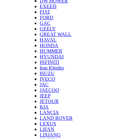
DW HOWER
EXEED
FIAT
FORD
GAC
GEELY
GREAT WALL
HAVAL
HONDA
HUMMER
HYUNDAI
INFINITI
Iran Khodro
ISUZU
IVECO
JAC
JAECOO
JEEP
JETOUR
KIA
LANCIA
LAND ROVER
LEXUS
LIFAN
LIXIANG