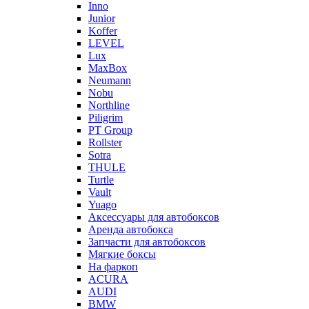
Inno
Junior
Koffer
LEVEL
Lux
MaxBox
Neumann
Nobu
Northline
Piligrim
PT Group
Rollster
Sotra
THULE
Turtle
Vault
Yuago
Аксессуары для автобоксов
Аренда автобокса
Запчасти для автобоксов
Мягкие боксы
На фаркоп
ACURA
AUDI
BMW