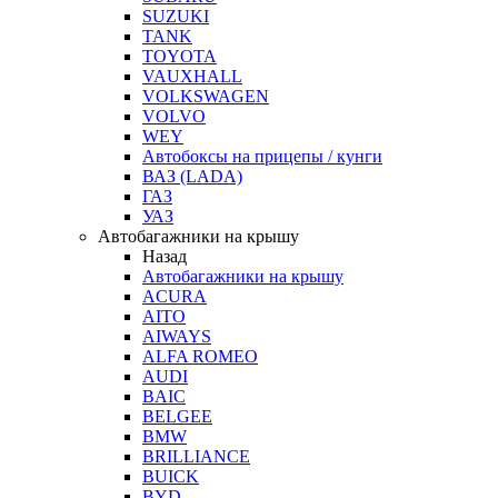
SUZUKI
TANK
TOYOTA
VAUXHALL
VOLKSWAGEN
VOLVO
WEY
Автобоксы на прицепы / кунги
ВАЗ (LADA)
ГАЗ
УАЗ
Автобагажники на крышу
Назад
Автобагажники на крышу
ACURA
AITO
AIWAYS
ALFA ROMEO
AUDI
BAIC
BELGEE
BMW
BRILLIANCE
BUICK
BYD