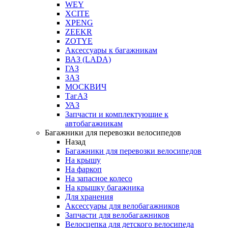
WEY
XCITE
XPENG
ZEEKR
ZOTYE
Аксессуары к багажникам
ВАЗ (LADA)
ГАЗ
ЗАЗ
МОСКВИЧ
ТагАЗ
УАЗ
Запчасти и комплектующие к
автобагажникам
Багажники для перевозки велосипедов
Назад
Багажники для перевозки велосипедов
На крышу
На фаркоп
На запасное колесо
На крышку багажника
Для хранения
Аксессуары для велобагажников
Запчасти для велобагажников
Велосцепка для детского велосипеда