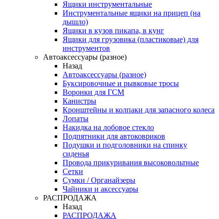
Ящики инструментальные
Инструментальные ящики на прицеп (на
дышло)
Ящики в кузов пикапа, в кунг
Ящики для грузовика (пластиковые) для
инструментов
Автоаксессуары (разное)
Назад
Автоаксессуары (разное)
Буксировочные и рывковые тросы
Воронки для ГСМ
Канистры
Кронштейны и колпаки для запасного колеса
Лопаты
Накидка на лобовое стекло
Подпятники для автоковриков
Подушки и подголовники на спинку
сиденья
Провода прикуривания высоковольтные
Сетки
Сумки / Органайзеры
Чайники и аксессуары
РАСПРОДАЖА
Назад
РАСПРОДАЖА