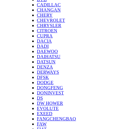
CADILLAC
CHANGAN
CHERY
CHEVROLET
CHRYSLER
CITROEN
CUPRA
DACIA
DADI
DAEWOO
DAIHATSU
DATSUN
DENZA
DERWAYS
DFSK
DODGE
DONGFENG
DONINVEST
DS
DW HOWER
EVOLUTE
EXEED
FANGCHENGBAO
FAW