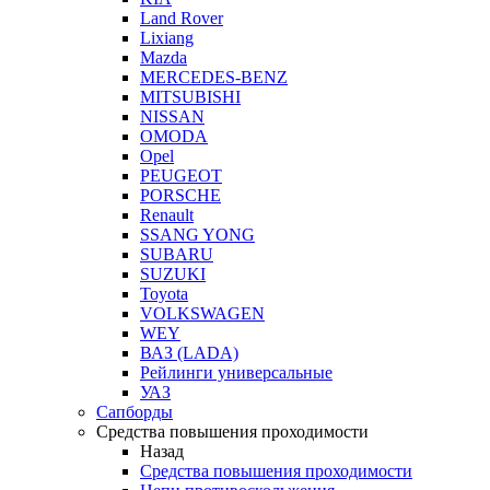
Land Rover
Lixiang
Mazda
MERCEDES-BENZ
MITSUBISHI
NISSAN
OMODA
Opel
PEUGEOT
PORSCHE
Renault
SSANG YONG
SUBARU
SUZUKI
Toyota
VOLKSWAGEN
WEY
ВАЗ (LADA)
Рейлинги универсальные
УАЗ
Сапборды
Средства повышения проходимости
Назад
Средства повышения проходимости