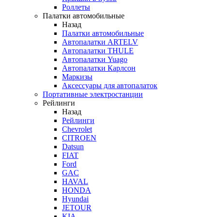
Роллеты
Палатки автомобильные
Назад
Палатки автомобильные
Автопалатки ARTELV
Автопалатки THULE
Автопалатки Yuago
Автопалатки Карлсон
Маркизы
Аксессуары для автопалаток
Портативные электростанции
Рейлинги
Назад
Рейлинги
Chevrolet
CITROEN
Datsun
FIAT
Ford
GAC
HAVAL
HONDA
Hyundai
JETOUR
KIA