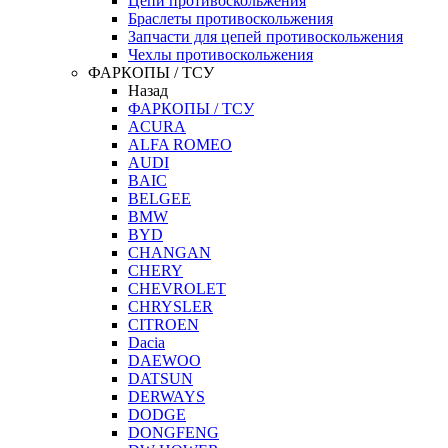
Цепи противоскольжения
Браслеты противоскольжения
Запчасти для цепей противоскольжения
Чехлы противоскольжения
ФАРКОПЫ / ТСУ
Назад
ФАРКОПЫ / ТСУ
ACURA
ALFA ROMEO
AUDI
BAIC
BELGEE
BMW
BYD
CHANGAN
CHERY
CHEVROLET
CHRYSLER
CITROEN
Dacia
DAEWOO
DATSUN
DERWAYS
DODGE
DONGFENG