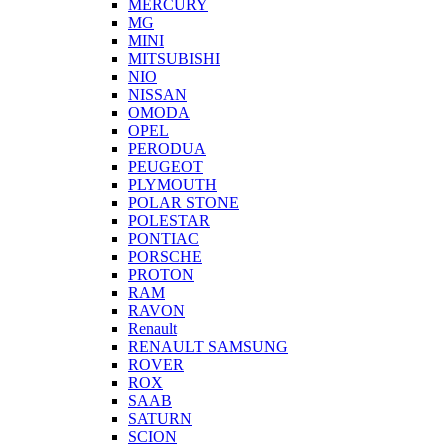
MERCURY
MG
MINI
MITSUBISHI
NIO
NISSAN
OMODA
OPEL
PERODUA
PEUGEOT
PLYMOUTH
POLAR STONE
POLESTAR
PONTIAC
PORSCHE
PROTON
RAM
RAVON
Renault
RENAULT SAMSUNG
ROVER
ROX
SAAB
SATURN
SCION