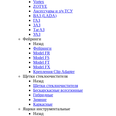
Vortex
ZOTYE
Аксессуары и з/ч ТСУ
ВАЗ (LADA)
ГАЗ
ЗАЗ
ТагАЗ
УАЗ
Фейринги
Назад
Фейринги
Model FR
Model FS
Model FT
Model FX
Крепления Clip Adapter
Щетки стеклоочистителя
Назад
Щетки стеклоочистителя
Бескарскасные всесезонные
Гибридные
Зимние
Каркасные
Ящики инструментальные
Назад