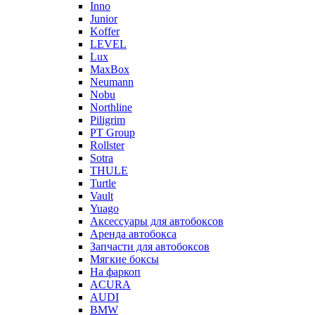
Inno
Junior
Koffer
LEVEL
Lux
MaxBox
Neumann
Nobu
Northline
Piligrim
PT Group
Rollster
Sotra
THULE
Turtle
Vault
Yuago
Аксессуары для автобоксов
Аренда автобокса
Запчасти для автобоксов
Мягкие боксы
На фаркоп
ACURA
AUDI
BMW