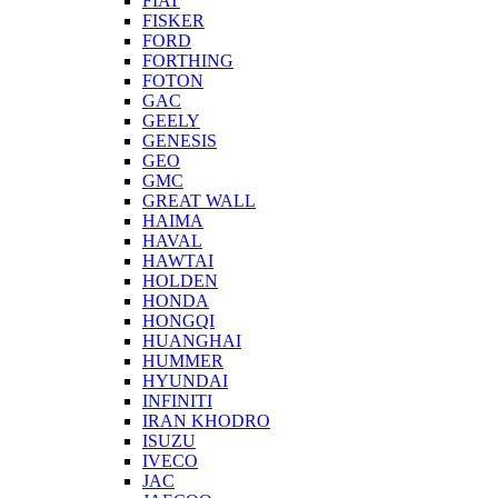
FIAT
FISKER
FORD
FORTHING
FOTON
GAC
GEELY
GENESIS
GEO
GMC
GREAT WALL
HAIMA
HAVAL
HAWTAI
HOLDEN
HONDA
HONGQI
HUANGHAI
HUMMER
HYUNDAI
INFINITI
IRAN KHODRO
ISUZU
IVECO
JAC