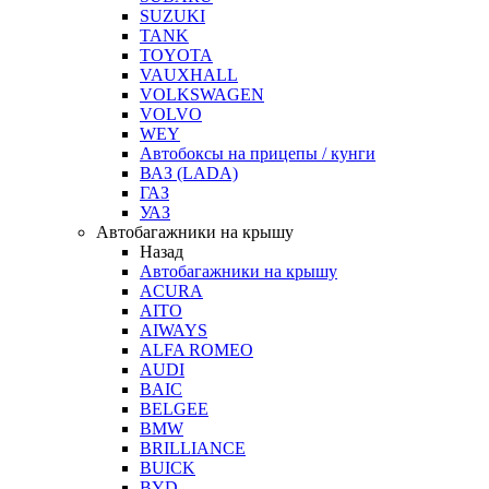
SUZUKI
TANK
TOYOTA
VAUXHALL
VOLKSWAGEN
VOLVO
WEY
Автобоксы на прицепы / кунги
ВАЗ (LADA)
ГАЗ
УАЗ
Автобагажники на крышу
Назад
Автобагажники на крышу
ACURA
AITO
AIWAYS
ALFA ROMEO
AUDI
BAIC
BELGEE
BMW
BRILLIANCE
BUICK
BYD