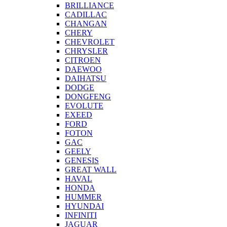
BRILLIANCE
CADILLAC
CHANGAN
CHERY
CHEVROLET
CHRYSLER
CITROEN
DAEWOO
DAIHATSU
DODGE
DONGFENG
EVOLUTE
EXEED
FORD
FOTON
GAC
GEELY
GENESIS
GREAT WALL
HAVAL
HONDA
HUMMER
HYUNDAI
INFINITI
JAGUAR