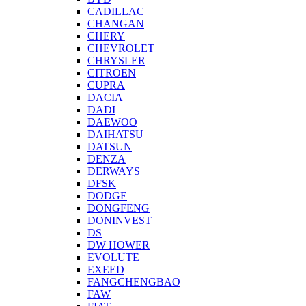
CADILLAC
CHANGAN
CHERY
CHEVROLET
CHRYSLER
CITROEN
CUPRA
DACIA
DADI
DAEWOO
DAIHATSU
DATSUN
DENZA
DERWAYS
DFSK
DODGE
DONGFENG
DONINVEST
DS
DW HOWER
EVOLUTE
EXEED
FANGCHENGBAO
FAW