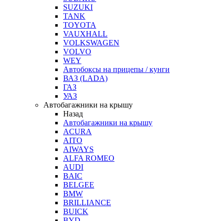
SUZUKI
TANK
TOYOTA
VAUXHALL
VOLKSWAGEN
VOLVO
WEY
Автобоксы на прицепы / кунги
ВАЗ (LADA)
ГАЗ
УАЗ
Автобагажники на крышу
Назад
Автобагажники на крышу
ACURA
AITO
AIWAYS
ALFA ROMEO
AUDI
BAIC
BELGEE
BMW
BRILLIANCE
BUICK
BYD