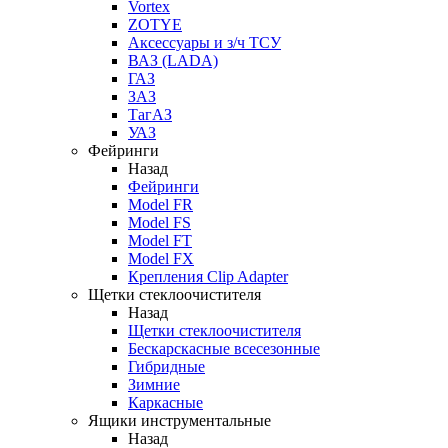
Vortex
ZOTYE
Аксессуары и з/ч ТСУ
ВАЗ (LADA)
ГАЗ
ЗАЗ
ТагАЗ
УАЗ
Фейринги
Назад
Фейринги
Model FR
Model FS
Model FT
Model FX
Крепления Clip Adapter
Щетки стеклоочистителя
Назад
Щетки стеклоочистителя
Бескарскасные всесезонные
Гибридные
Зимние
Каркасные
Ящики инструментальные
Назад