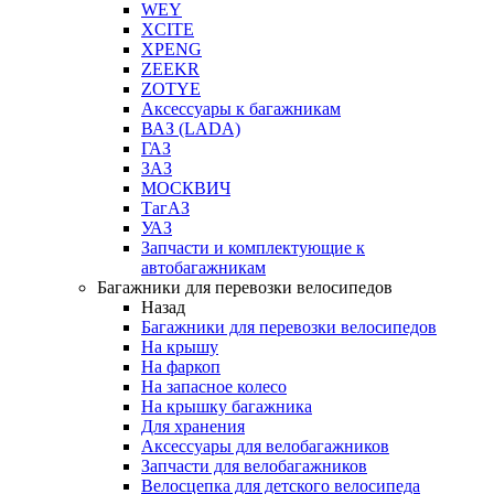
WEY
XCITE
XPENG
ZEEKR
ZOTYE
Аксессуары к багажникам
ВАЗ (LADA)
ГАЗ
ЗАЗ
МОСКВИЧ
ТагАЗ
УАЗ
Запчасти и комплектующие к
автобагажникам
Багажники для перевозки велосипедов
Назад
Багажники для перевозки велосипедов
На крышу
На фаркоп
На запасное колесо
На крышку багажника
Для хранения
Аксессуары для велобагажников
Запчасти для велобагажников
Велосцепка для детского велосипеда