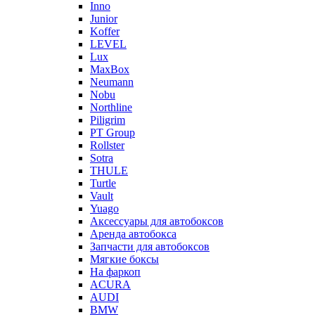
Inno
Junior
Koffer
LEVEL
Lux
MaxBox
Neumann
Nobu
Northline
Piligrim
PT Group
Rollster
Sotra
THULE
Turtle
Vault
Yuago
Аксессуары для автобоксов
Аренда автобокса
Запчасти для автобоксов
Мягкие боксы
На фаркоп
ACURA
AUDI
BMW