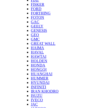
FIAT
FISKER
FORD
FORTHING
FOTON
GAC
GEELY
GENESIS
GEO
GMC
GREAT WALL
HAIMA
HAVAL
HAWTAI
HOLDEN
HONDA
HONGQI
HUANGHAI
HUMMER
HYUNDAI
INFINITI
IRAN KHODRO
ISUZU
IVECO
JAC