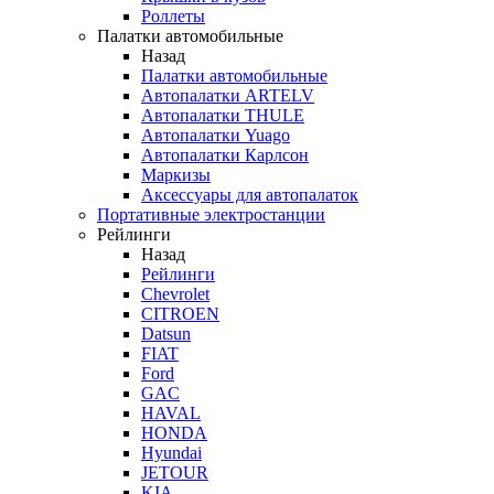
Роллеты
Палатки автомобильные
Назад
Палатки автомобильные
Автопалатки ARTELV
Автопалатки THULE
Автопалатки Yuago
Автопалатки Карлсон
Маркизы
Аксессуары для автопалаток
Портативные электростанции
Рейлинги
Назад
Рейлинги
Chevrolet
CITROEN
Datsun
FIAT
Ford
GAC
HAVAL
HONDA
Hyundai
JETOUR
KIA