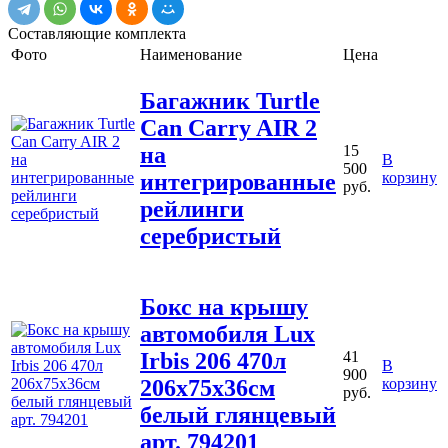
Составляющие комплекта
Фото
Наименование
Цена
Багажник Turtle
Can Carry AIR 2
на
15
В
500
интегрированные
корзину
руб.
рейлинги
серебристый
Бокс на крышу
автомобиля Lux
Irbis 206 470л
41
В
900
206х75х36см
корзину
руб.
белый глянцевый
арт. 794201