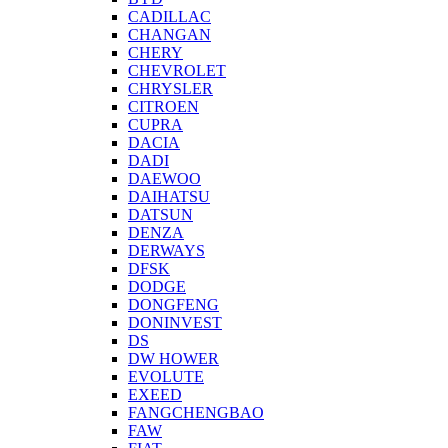
CADILLAC
CHANGAN
CHERY
CHEVROLET
CHRYSLER
CITROEN
CUPRA
DACIA
DADI
DAEWOO
DAIHATSU
DATSUN
DENZA
DERWAYS
DFSK
DODGE
DONGFENG
DONINVEST
DS
DW HOWER
EVOLUTE
EXEED
FANGCHENGBAO
FAW