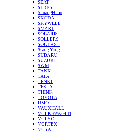
SEAT
SERES
ShuangHuan
SKODA
SKYWELL
SMART
SOLARIS
SOLLERS
SOUEAST
Ssang Yong
SUBARU
SUZUKI
SWM
TANK
TATA
TENET
TESLA
THINK
TOYOTA
UMO
VAUXHALL
VOLKSWAGEN
VOLVO
VORTEX
VOYAH