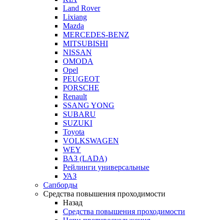
Land Rover
Lixiang
Mazda
MERCEDES-BENZ
MITSUBISHI
NISSAN
OMODA
Opel
PEUGEOT
PORSCHE
Renault
SSANG YONG
SUBARU
SUZUKI
Toyota
VOLKSWAGEN
WEY
ВАЗ (LADA)
Рейлинги универсальные
УАЗ
Сапборды
Средства повышения проходимости
Назад
Средства повышения проходимости