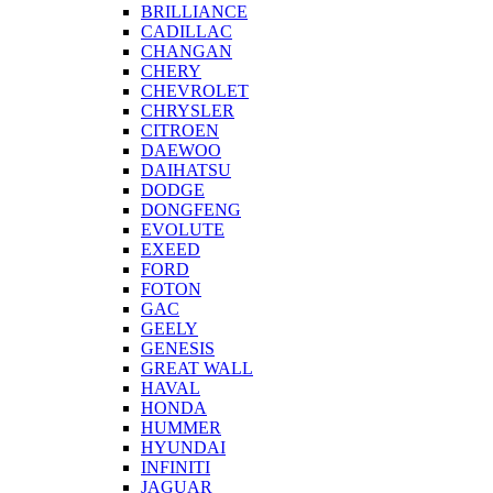
BRILLIANCE
CADILLAC
CHANGAN
CHERY
CHEVROLET
CHRYSLER
CITROEN
DAEWOO
DAIHATSU
DODGE
DONGFENG
EVOLUTE
EXEED
FORD
FOTON
GAC
GEELY
GENESIS
GREAT WALL
HAVAL
HONDA
HUMMER
HYUNDAI
INFINITI
JAGUAR