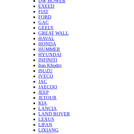
DW HOWER
EXEED
FIAT
FORD
GAC
GEELY
GREAT WALL
HAVAL
HONDA
HUMMER
HYUNDAI
INFINITI
Iran Khodro
ISUZU
IVECO
JAC
JAECOO
JEEP
JETOUR
KIA
LANCIA
LAND ROVER
LEXUS
LIFAN
LIXIANG