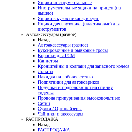
Ящики инструментальные
Инструментальные ящики на прицеп (на
дышло)
Ящики в кузов пикапа, в кунг
Ящики для грузовика (пластиковые) для
инструментов
Автоаксессуары (разное)
Назад
Автоаксессуары (разное)
Буксировочные и рывковые тросы
Воронки для ГСМ
Канистры
Кронштейны и колпаки для запасного колеса
Лопаты
Накидка на лобовое стекло
Подпятники для автоковриков
Подушки и подголовники на спинку
сиденья
Провода прикуривания высоковольтные
Сетки
Сумки / Органайзеры
Чайники и аксессуары
РАСПРОДАЖА
Назад
РАСПРОДАЖА