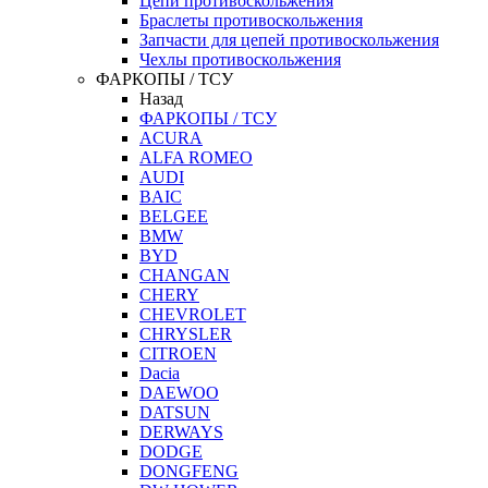
Цепи противоскольжения
Браслеты противоскольжения
Запчасти для цепей противоскольжения
Чехлы противоскольжения
ФАРКОПЫ / ТСУ
Назад
ФАРКОПЫ / ТСУ
ACURA
ALFA ROMEO
AUDI
BAIC
BELGEE
BMW
BYD
CHANGAN
CHERY
CHEVROLET
CHRYSLER
CITROEN
Dacia
DAEWOO
DATSUN
DERWAYS
DODGE
DONGFENG