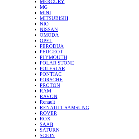
MERCURY
MG
MINI
MITSUBISHI
NIO
NISSAN
OMODA
OPEL
PERODUA
PEUGEOT
PLYMOUTH
POLAR STONE
POLESTAR
PONTIAC
PORSCHE
PROTON
RAM
RAVON
Renault
RENAULT SAMSUNG
ROVER
ROX
SAAB
SATURN
SCION