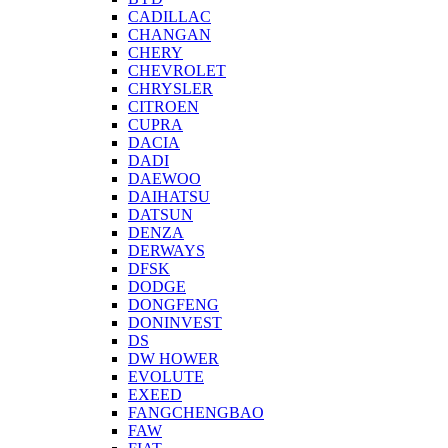
CADILLAC
CHANGAN
CHERY
CHEVROLET
CHRYSLER
CITROEN
CUPRA
DACIA
DADI
DAEWOO
DAIHATSU
DATSUN
DENZA
DERWAYS
DFSK
DODGE
DONGFENG
DONINVEST
DS
DW HOWER
EVOLUTE
EXEED
FANGCHENGBAO
FAW