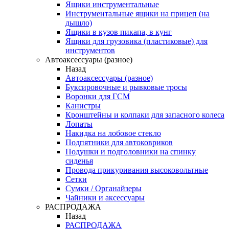
Ящики инструментальные
Инструментальные ящики на прицеп (на
дышло)
Ящики в кузов пикапа, в кунг
Ящики для грузовика (пластиковые) для
инструментов
Автоаксессуары (разное)
Назад
Автоаксессуары (разное)
Буксировочные и рывковые тросы
Воронки для ГСМ
Канистры
Кронштейны и колпаки для запасного колеса
Лопаты
Накидка на лобовое стекло
Подпятники для автоковриков
Подушки и подголовники на спинку
сиденья
Провода прикуривания высоковольтные
Сетки
Сумки / Органайзеры
Чайники и аксессуары
РАСПРОДАЖА
Назад
РАСПРОДАЖА