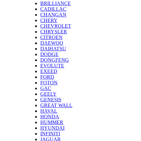
BRILLIANCE
CADILLAC
CHANGAN
CHERY
CHEVROLET
CHRYSLER
CITROEN
DAEWOO
DAIHATSU
DODGE
DONGFENG
EVOLUTE
EXEED
FORD
FOTON
GAC
GEELY
GENESIS
GREAT WALL
HAVAL
HONDA
HUMMER
HYUNDAI
INFINITI
JAGUAR