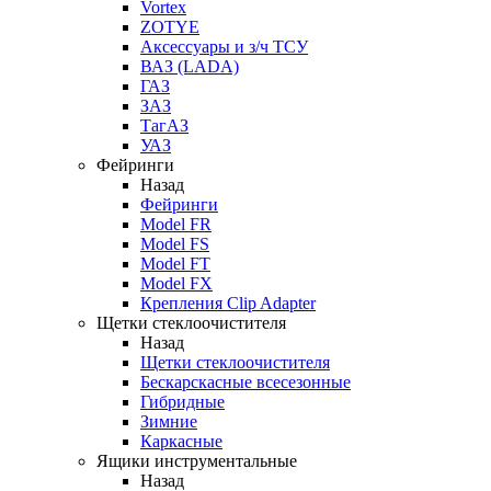
Vortex
ZOTYE
Аксессуары и з/ч ТСУ
ВАЗ (LADA)
ГАЗ
ЗАЗ
ТагАЗ
УАЗ
Фейринги
Назад
Фейринги
Model FR
Model FS
Model FT
Model FX
Крепления Clip Adapter
Щетки стеклоочистителя
Назад
Щетки стеклоочистителя
Бескарскасные всесезонные
Гибридные
Зимние
Каркасные
Ящики инструментальные
Назад