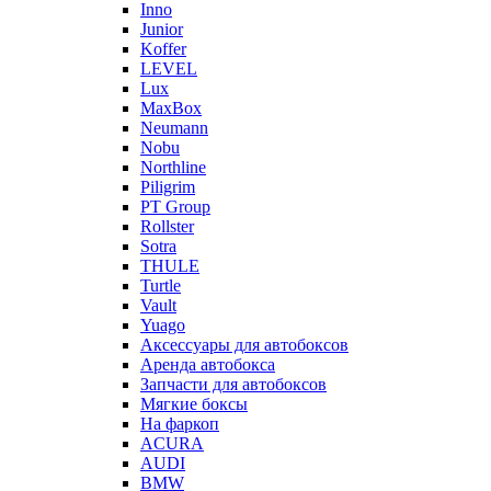
Inno
Junior
Koffer
LEVEL
Lux
MaxBox
Neumann
Nobu
Northline
Piligrim
PT Group
Rollster
Sotra
THULE
Turtle
Vault
Yuago
Аксессуары для автобоксов
Аренда автобокса
Запчасти для автобоксов
Мягкие боксы
На фаркоп
ACURA
AUDI
BMW