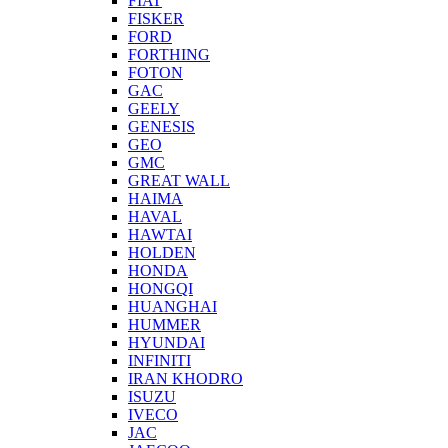
FIAT
FISKER
FORD
FORTHING
FOTON
GAC
GEELY
GENESIS
GEO
GMC
GREAT WALL
HAIMA
HAVAL
HAWTAI
HOLDEN
HONDA
HONGQI
HUANGHAI
HUMMER
HYUNDAI
INFINITI
IRAN KHODRO
ISUZU
IVECO
JAC