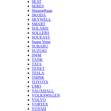
SEAT
SERES
ShuangHuan
SKODA
SKYWELL
SMART
SOLARIS
SOLLERS
SOUEAST
Ssang Yong
SUBARU
SUZUKI
SWM
TANK
TATA
TENET
TESLA
THINK
TOYOTA
UMO
VAUXHALL
VOLKSWAGEN
VOLVO
VORTEX
VOYAH