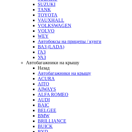
SUZUKI
TANK
TOYOTA
VAUXHALL
VOLKSWAGEN
VOLVO
WEY
Автобоксы на прицепы / кунги
ВАЗ (LADA)
ГАЗ
УАЗ
Автобагажники на крышу
Назад
Автобагажники на крышу
ACURA
AITO
AIWAYS
ALFA ROMEO
AUDI
BAIC
BELGEE
BMW
BRILLIANCE
BUICK
BYD