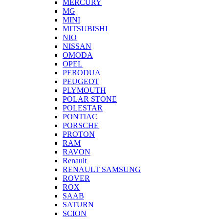
MERCURY
MG
MINI
MITSUBISHI
NIO
NISSAN
OMODA
OPEL
PERODUA
PEUGEOT
PLYMOUTH
POLAR STONE
POLESTAR
PONTIAC
PORSCHE
PROTON
RAM
RAVON
Renault
RENAULT SAMSUNG
ROVER
ROX
SAAB
SATURN
SCION