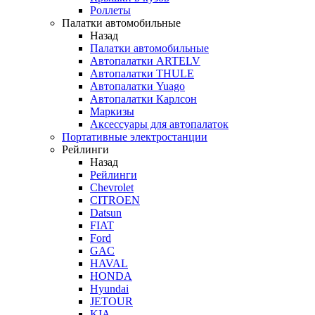
Роллеты
Палатки автомобильные
Назад
Палатки автомобильные
Автопалатки ARTELV
Автопалатки THULE
Автопалатки Yuago
Автопалатки Карлсон
Маркизы
Аксессуары для автопалаток
Портативные электростанции
Рейлинги
Назад
Рейлинги
Chevrolet
CITROEN
Datsun
FIAT
Ford
GAC
HAVAL
HONDA
Hyundai
JETOUR
KIA