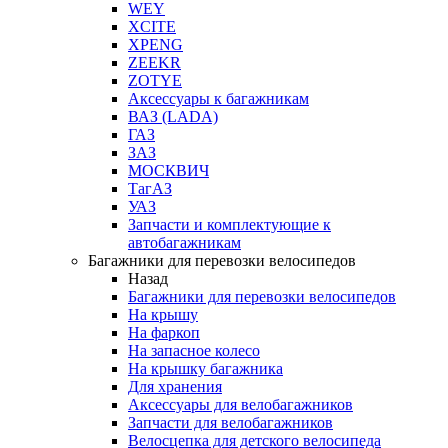
WEY
XCITE
XPENG
ZEEKR
ZOTYE
Аксессуары к багажникам
ВАЗ (LADA)
ГАЗ
ЗАЗ
МОСКВИЧ
ТагАЗ
УАЗ
Запчасти и комплектующие к
автобагажникам
Багажники для перевозки велосипедов
Назад
Багажники для перевозки велосипедов
На крышу
На фаркоп
На запасное колесо
На крышку багажника
Для хранения
Аксессуары для велобагажников
Запчасти для велобагажников
Велосцепка для детского велосипеда