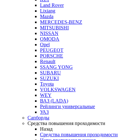
Land Rover
Lixiang
Mazda
MERCEDES-BENZ
MITSUBISHI
NISSAN
OMODA
Opel
PEUGEOT
PORSCHE
Renault
SSANG YONG
SUBARU
SUZUKI
Toyota
VOLKSWAGEN
WEY
ВАЗ (LADA)
Рейлинги универсальные
УАЗ
Сапборды
Средства повышения проходимости
Назад
Средства повышения проходимости