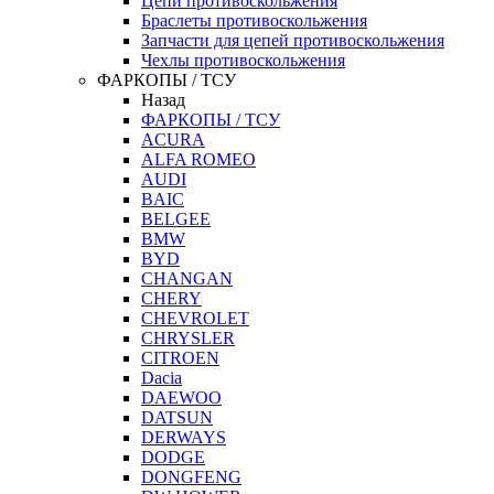
Цепи противоскольжения
Браслеты противоскольжения
Запчасти для цепей противоскольжения
Чехлы противоскольжения
ФАРКОПЫ / ТСУ
Назад
ФАРКОПЫ / ТСУ
ACURA
ALFA ROMEO
AUDI
BAIC
BELGEE
BMW
BYD
CHANGAN
CHERY
CHEVROLET
CHRYSLER
CITROEN
Dacia
DAEWOO
DATSUN
DERWAYS
DODGE
DONGFENG