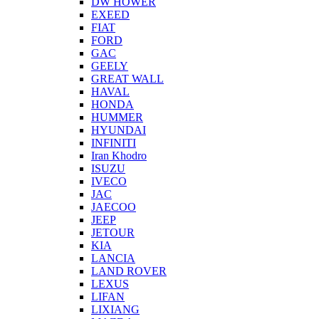
DW HOWER
EXEED
FIAT
FORD
GAC
GEELY
GREAT WALL
HAVAL
HONDA
HUMMER
HYUNDAI
INFINITI
Iran Khodro
ISUZU
IVECO
JAC
JAECOO
JEEP
JETOUR
KIA
LANCIA
LAND ROVER
LEXUS
LIFAN
LIXIANG