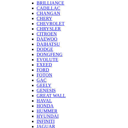
BRILLIANCE
CADILLAC
CHANGAN
CHERY
CHEVROLET
CHRYSLER
CITROEN
DAEWOO
DAIHATSU
DODGE
DONGFENG
EVOLUTE
EXEED
FORD
FOTON
GAC
GEELY
GENESIS
GREAT WALL
HAVAL
HONDA
HUMMER
HYUNDAI
INFINITI
JAGUAR