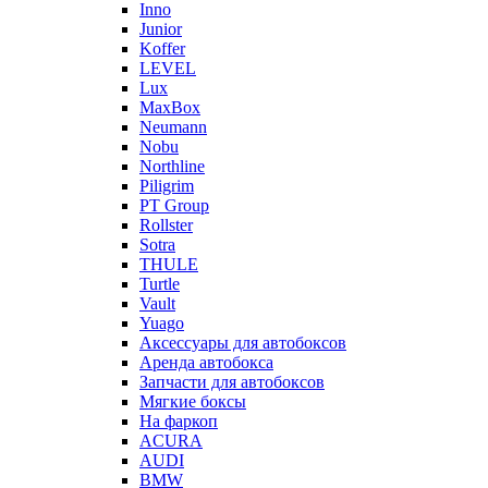
Inno
Junior
Koffer
LEVEL
Lux
MaxBox
Neumann
Nobu
Northline
Piligrim
PT Group
Rollster
Sotra
THULE
Turtle
Vault
Yuago
Аксессуары для автобоксов
Аренда автобокса
Запчасти для автобоксов
Мягкие боксы
На фаркоп
ACURA
AUDI
BMW