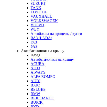
SUZUKI
TANK
TOYOTA
VAUXHALL
VOLKSWAGEN
VOLVO
WEY
Автобоксы на прицепы / кунги
ВАЗ (LADA)
ГАЗ
УАЗ
Автобагажники на крышу
Назад
Автобагажники на крышу
ACURA
AITO
AIWAYS
ALFA ROMEO
AUDI
BAIC
BELGEE
BMW
BRILLIANCE
BUICK
BYD