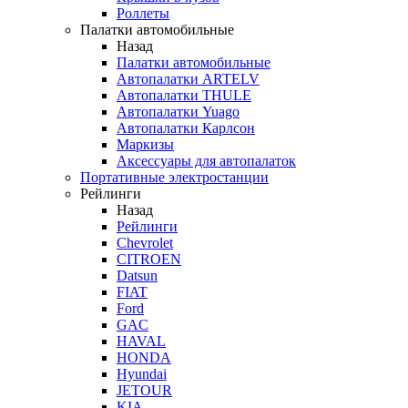
Роллеты
Палатки автомобильные
Назад
Палатки автомобильные
Автопалатки ARTELV
Автопалатки THULE
Автопалатки Yuago
Автопалатки Карлсон
Маркизы
Аксессуары для автопалаток
Портативные электростанции
Рейлинги
Назад
Рейлинги
Chevrolet
CITROEN
Datsun
FIAT
Ford
GAC
HAVAL
HONDA
Hyundai
JETOUR
KIA