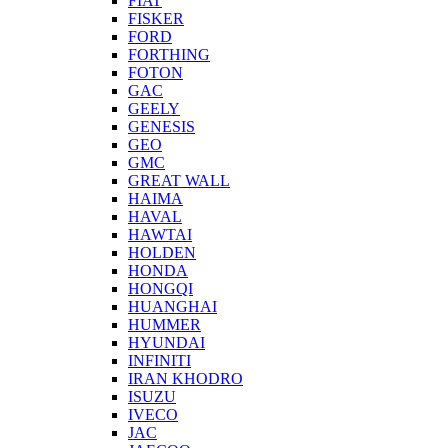
FIAT
FISKER
FORD
FORTHING
FOTON
GAC
GEELY
GENESIS
GEO
GMC
GREAT WALL
HAIMA
HAVAL
HAWTAI
HOLDEN
HONDA
HONGQI
HUANGHAI
HUMMER
HYUNDAI
INFINITI
IRAN KHODRO
ISUZU
IVECO
JAC