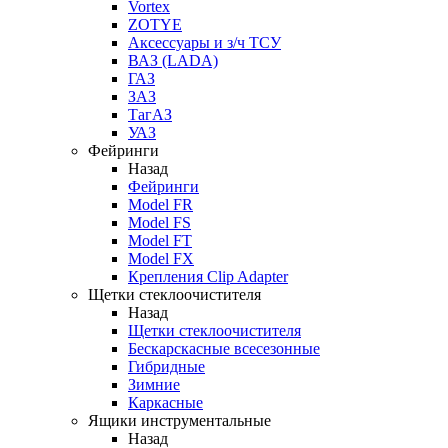
Vortex
ZOTYE
Аксессуары и з/ч ТСУ
ВАЗ (LADA)
ГАЗ
ЗАЗ
ТагАЗ
УАЗ
Фейринги
Назад
Фейринги
Model FR
Model FS
Model FT
Model FX
Крепления Clip Adapter
Щетки стеклоочистителя
Назад
Щетки стеклоочистителя
Бескарскасные всесезонные
Гибридные
Зимние
Каркасные
Ящики инструментальные
Назад