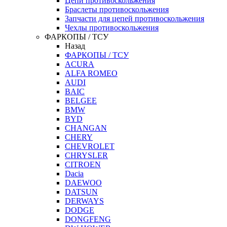
Цепи противоскольжения
Браслеты противоскольжения
Запчасти для цепей противоскольжения
Чехлы противоскольжения
ФАРКОПЫ / ТСУ
Назад
ФАРКОПЫ / ТСУ
ACURA
ALFA ROMEO
AUDI
BAIC
BELGEE
BMW
BYD
CHANGAN
CHERY
CHEVROLET
CHRYSLER
CITROEN
Dacia
DAEWOO
DATSUN
DERWAYS
DODGE
DONGFENG