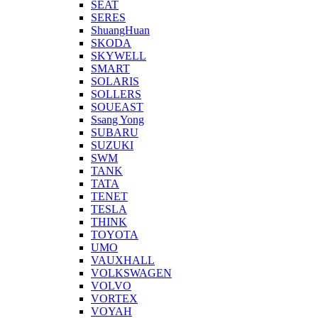
SEAT
SERES
ShuangHuan
SKODA
SKYWELL
SMART
SOLARIS
SOLLERS
SOUEAST
Ssang Yong
SUBARU
SUZUKI
SWM
TANK
TATA
TENET
TESLA
THINK
TOYOTA
UMO
VAUXHALL
VOLKSWAGEN
VOLVO
VORTEX
VOYAH