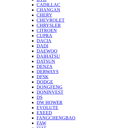
CADILLAC
CHANGAN
CHERY
CHEVROLET
CHRYSLER
CITROEN
CUPRA
DACIA
DADI
DAEWOO
DAIHATSU
DATSUN
DENZA
DERWAYS
DFSK
DODGE
DONGFENG
DONINVEST
DS
DW HOWER
EVOLUTE
EXEED
FANGCHENGBAO
FAW