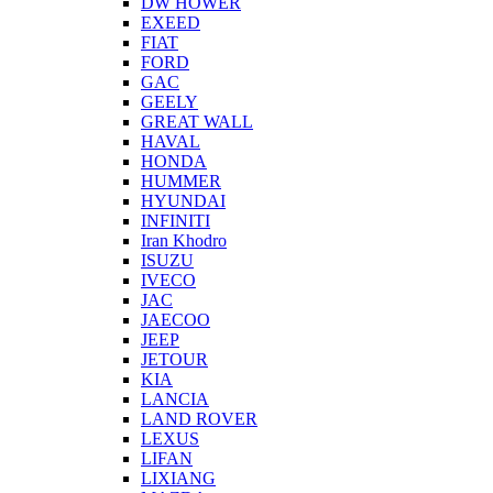
DW HOWER
EXEED
FIAT
FORD
GAC
GEELY
GREAT WALL
HAVAL
HONDA
HUMMER
HYUNDAI
INFINITI
Iran Khodro
ISUZU
IVECO
JAC
JAECOO
JEEP
JETOUR
KIA
LANCIA
LAND ROVER
LEXUS
LIFAN
LIXIANG