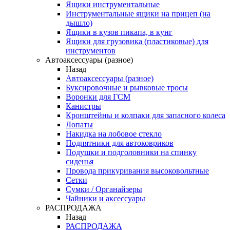
Ящики инструментальные
Инструментальные ящики на прицеп (на
дышло)
Ящики в кузов пикапа, в кунг
Ящики для грузовика (пластиковые) для
инструментов
Автоаксессуары (разное)
Назад
Автоаксессуары (разное)
Буксировочные и рывковые тросы
Воронки для ГСМ
Канистры
Кронштейны и колпаки для запасного колеса
Лопаты
Накидка на лобовое стекло
Подпятники для автоковриков
Подушки и подголовники на спинку
сиденья
Провода прикуривания высоковольтные
Сетки
Сумки / Органайзеры
Чайники и аксессуары
РАСПРОДАЖА
Назад
РАСПРОДАЖА