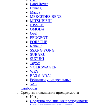
Land Rover
Lixiang
Mazda
MERCEDES-BENZ
MITSUBISHI
NISSAN
OMODA
Opel
PEUGEOT
PORSCHE
Renault
SSANG YONG
SUBARU
SUZUKI
Toyota
VOLKSWAGEN
WEY
ВАЗ (LADA)
Рейлинги универсальные
УАЗ
Сапборды
Средства повышения проходимости
Назад
Средства повышения проходимости