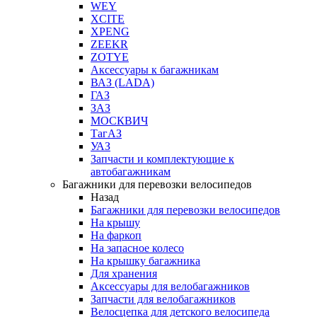
WEY
XCITE
XPENG
ZEEKR
ZOTYE
Аксессуары к багажникам
ВАЗ (LADA)
ГАЗ
ЗАЗ
МОСКВИЧ
ТагАЗ
УАЗ
Запчасти и комплектующие к
автобагажникам
Багажники для перевозки велосипедов
Назад
Багажники для перевозки велосипедов
На крышу
На фаркоп
На запасное колесо
На крышку багажника
Для хранения
Аксессуары для велобагажников
Запчасти для велобагажников
Велосцепка для детского велосипеда