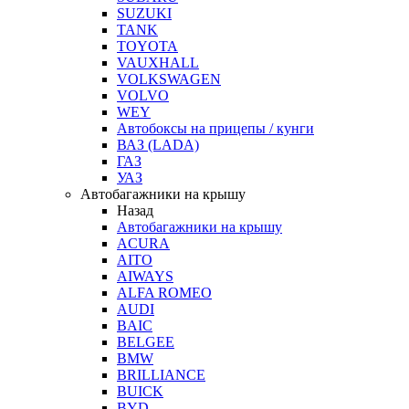
SUZUKI
TANK
TOYOTA
VAUXHALL
VOLKSWAGEN
VOLVO
WEY
Автобоксы на прицепы / кунги
ВАЗ (LADA)
ГАЗ
УАЗ
Автобагажники на крышу
Назад
Автобагажники на крышу
ACURA
AITO
AIWAYS
ALFA ROMEO
AUDI
BAIC
BELGEE
BMW
BRILLIANCE
BUICK
BYD