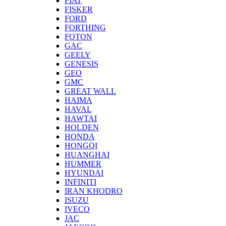
FIAT
FISKER
FORD
FORTHING
FOTON
GAC
GEELY
GENESIS
GEO
GMC
GREAT WALL
HAIMA
HAVAL
HAWTAI
HOLDEN
HONDA
HONGQI
HUANGHAI
HUMMER
HYUNDAI
INFINITI
IRAN KHODRO
ISUZU
IVECO
JAC