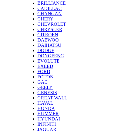
BRILLIANCE
CADILLAC
CHANGAN
CHERY
CHEVROLET
CHRYSLER
CITROEN
DAEWOO
DAIHATSU
DODGE
DONGFENG
EVOLUTE
EXEED
FORD
FOTON
GAC
GEELY
GENESIS
GREAT WALL
HAVAL
HONDA
HUMMER
HYUNDAI
INFINITI
JAGUAR