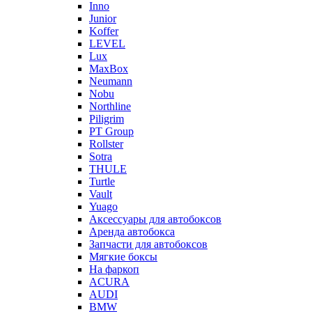
Inno
Junior
Koffer
LEVEL
Lux
MaxBox
Neumann
Nobu
Northline
Piligrim
PT Group
Rollster
Sotra
THULE
Turtle
Vault
Yuago
Аксессуары для автобоксов
Аренда автобокса
Запчасти для автобоксов
Мягкие боксы
На фаркоп
ACURA
AUDI
BMW