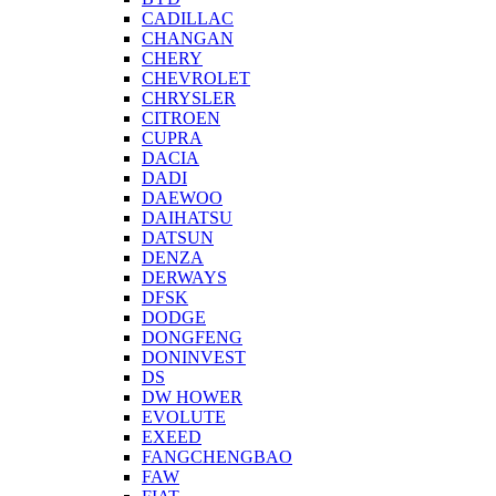
CADILLAC
CHANGAN
CHERY
CHEVROLET
CHRYSLER
CITROEN
CUPRA
DACIA
DADI
DAEWOO
DAIHATSU
DATSUN
DENZA
DERWAYS
DFSK
DODGE
DONGFENG
DONINVEST
DS
DW HOWER
EVOLUTE
EXEED
FANGCHENGBAO
FAW