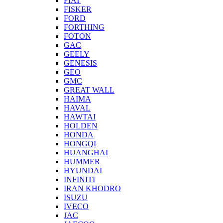
FIAT
FISKER
FORD
FORTHING
FOTON
GAC
GEELY
GENESIS
GEO
GMC
GREAT WALL
HAIMA
HAVAL
HAWTAI
HOLDEN
HONDA
HONGQI
HUANGHAI
HUMMER
HYUNDAI
INFINITI
IRAN KHODRO
ISUZU
IVECO
JAC