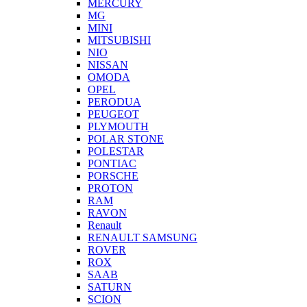
MERCURY
MG
MINI
MITSUBISHI
NIO
NISSAN
OMODA
OPEL
PERODUA
PEUGEOT
PLYMOUTH
POLAR STONE
POLESTAR
PONTIAC
PORSCHE
PROTON
RAM
RAVON
Renault
RENAULT SAMSUNG
ROVER
ROX
SAAB
SATURN
SCION