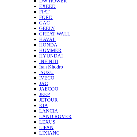
DW HOWER
EXEED
FIAT
FORD
GAC
GEELY
GREAT WALL
HAVAL
HONDA
HUMMER
HYUNDAI
INFINITI
Iran Khodro
ISUZU
IVECO
JAC
JAECOO
JEEP
JETOUR
KIA
LANCIA
LAND ROVER
LEXUS
LIFAN
LIXIANG