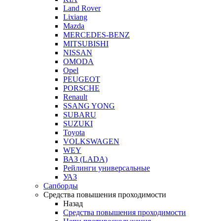
Land Rover
Lixiang
Mazda
MERCEDES-BENZ
MITSUBISHI
NISSAN
OMODA
Opel
PEUGEOT
PORSCHE
Renault
SSANG YONG
SUBARU
SUZUKI
Toyota
VOLKSWAGEN
WEY
ВАЗ (LADA)
Рейлинги универсальные
УАЗ
Сапборды
Средства повышения проходимости
Назад
Средства повышения проходимости