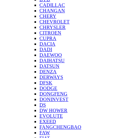
CADILLAC
CHANGAN
CHERY
CHEVROLET
CHRYSLER
CITROEN
CUPRA
DACIA
DADI
DAEWOO
DAIHATSU
DATSUN
DENZA
DERWAYS
DFSK
DODGE
DONGFENG
DONINVEST
DS
DW HOWER
EVOLUTE
EXEED
FANGCHENGBAO
FAW