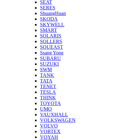
SEAT
SERES
ShuangHuan
SKODA
SKYWELL
SMART
SOLARIS
SOLLERS
SOUEAST
Ssang Yong
SUBARU
SUZUKI
SWM
TANK
TATA
TENET
TESLA
THINK
TOYOTA
UMO
VAUXHALL
VOLKSWAGEN
VOLVO
VORTEX
VOYAH