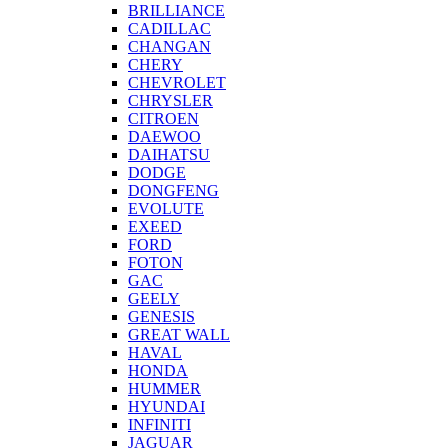
BRILLIANCE
CADILLAC
CHANGAN
CHERY
CHEVROLET
CHRYSLER
CITROEN
DAEWOO
DAIHATSU
DODGE
DONGFENG
EVOLUTE
EXEED
FORD
FOTON
GAC
GEELY
GENESIS
GREAT WALL
HAVAL
HONDA
HUMMER
HYUNDAI
INFINITI
JAGUAR