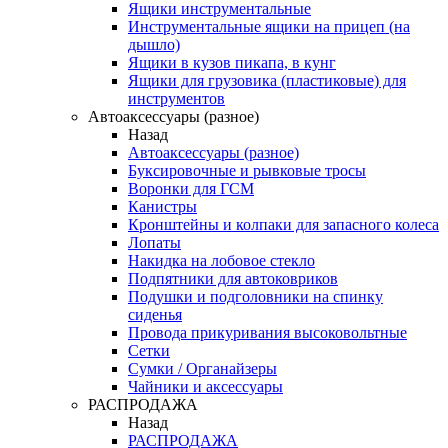
Ящики инструментальные
Инструментальные ящики на прицеп (на
дышло)
Ящики в кузов пикапа, в кунг
Ящики для грузовика (пластиковые) для
инструментов
Автоаксессуары (разное)
Назад
Автоаксессуары (разное)
Буксировочные и рывковые тросы
Воронки для ГСМ
Канистры
Кронштейны и колпаки для запасного колеса
Лопаты
Накидка на лобовое стекло
Подпятники для автоковриков
Подушки и подголовники на спинку
сиденья
Провода прикуривания высоковольтные
Сетки
Сумки / Органайзеры
Чайники и аксессуары
РАСПРОДАЖА
Назад
РАСПРОДАЖА