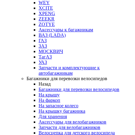
WEY
XCITE
XPENG
ZEEKR
ZOTYE
Аксессуары к багажникам
ВАЗ (LADA)
ГАЗ
ЗАЗ
МОСКВИЧ
ТагАЗ
УАЗ
Запчасти и комплектующие к
автобагажникам
Багажники для перевозки велосипедов
Назад
Багажники для перевозки велосипедов
На крышу
На фаркоп
На запасное колесо
На крышку багажника
Для хранения
Аксессуары для велобагажников
Запчасти для велобагажников
Велосцепка для детского велосипеда