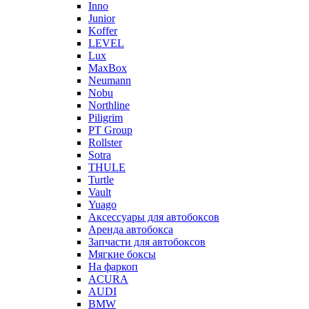
Inno
Junior
Koffer
LEVEL
Lux
MaxBox
Neumann
Nobu
Northline
Piligrim
PT Group
Rollster
Sotra
THULE
Turtle
Vault
Yuago
Аксессуары для автобоксов
Аренда автобокса
Запчасти для автобоксов
Мягкие боксы
На фаркоп
ACURA
AUDI
BMW