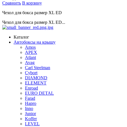
Сравнить
В корзину
Чехол для бокса размер XL ED
Чехол для бокса размер XL ED...
Каталог
Автобоксы на крышу
Amos
APEX
Atlant
Avag
Carl Steelman
Cybort
DIAMOND
ELEMENT
Enroad
EURO DETAL
Farad
Hapro
Inno
Junior
Koffer
LEVEL