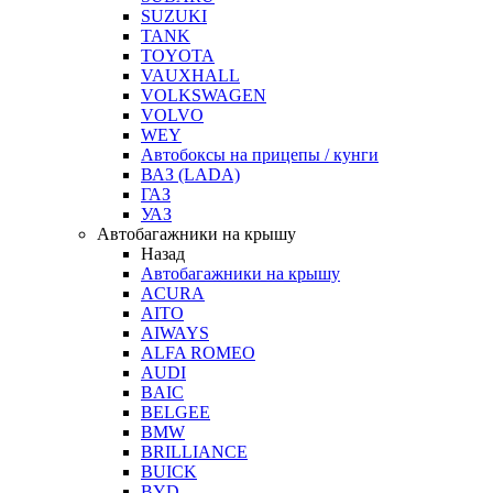
SUZUKI
TANK
TOYOTA
VAUXHALL
VOLKSWAGEN
VOLVO
WEY
Автобоксы на прицепы / кунги
ВАЗ (LADA)
ГАЗ
УАЗ
Автобагажники на крышу
Назад
Автобагажники на крышу
ACURA
AITO
AIWAYS
ALFA ROMEO
AUDI
BAIC
BELGEE
BMW
BRILLIANCE
BUICK
BYD