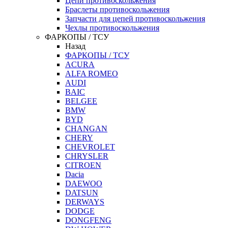
Цепи противоскольжения
Браслеты противоскольжения
Запчасти для цепей противоскольжения
Чехлы противоскольжения
ФАРКОПЫ / ТСУ
Назад
ФАРКОПЫ / ТСУ
ACURA
ALFA ROMEO
AUDI
BAIC
BELGEE
BMW
BYD
CHANGAN
CHERY
CHEVROLET
CHRYSLER
CITROEN
Dacia
DAEWOO
DATSUN
DERWAYS
DODGE
DONGFENG