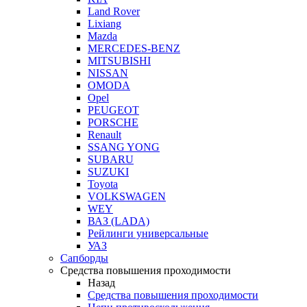
Land Rover
Lixiang
Mazda
MERCEDES-BENZ
MITSUBISHI
NISSAN
OMODA
Opel
PEUGEOT
PORSCHE
Renault
SSANG YONG
SUBARU
SUZUKI
Toyota
VOLKSWAGEN
WEY
ВАЗ (LADA)
Рейлинги универсальные
УАЗ
Сапборды
Средства повышения проходимости
Назад
Средства повышения проходимости