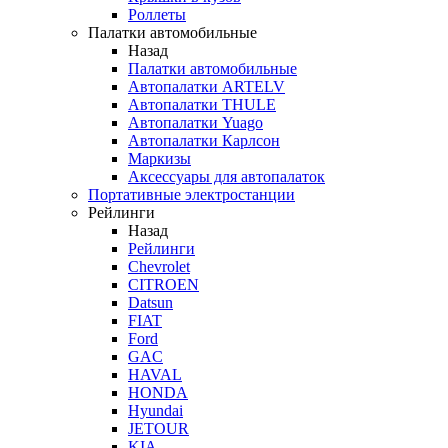
Роллеты
Палатки автомобильные
Назад
Палатки автомобильные
Автопалатки ARTELV
Автопалатки THULE
Автопалатки Yuago
Автопалатки Карлсон
Маркизы
Аксессуары для автопалаток
Портативные электростанции
Рейлинги
Назад
Рейлинги
Chevrolet
CITROEN
Datsun
FIAT
Ford
GAC
HAVAL
HONDA
Hyundai
JETOUR
KIA