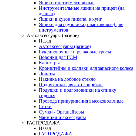
Ящики инструментальные
Инструментальные ящики на прицеп (на
дышло)
Ящики в кузов пикапа, в кунг
Ящики для грузовика (пластиковые) для
инструментов
Автоаксессуары (разное)
Назад
Автоаксессуары (разное)
Буксировочные и рывковые тросы
Воронки для ГСМ
Канистры
Кронштейны и колпаки для запасного колеса
Лопаты
Накидка на лобовое стекло
Подпятники для автоковриков
Подушки и подголовники на спинку
сиденья
Провода прикуривания высоковольтные
Сетки
Сумки / Органайзеры
Чайники и аксессуары
РАСПРОДАЖА
Назад
РАСПРОДАЖА