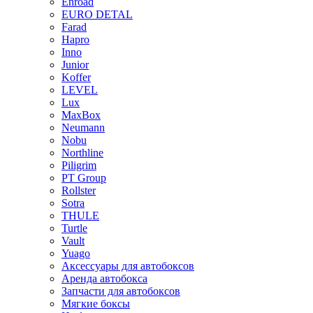
Enroad
EURO DETAL
Farad
Hapro
Inno
Junior
Koffer
LEVEL
Lux
MaxBox
Neumann
Nobu
Northline
Piligrim
PT Group
Rollster
Sotra
THULE
Turtle
Vault
Yuago
Аксессуары для автобоксов
Аренда автобокса
Запчасти для автобоксов
Мягкие боксы