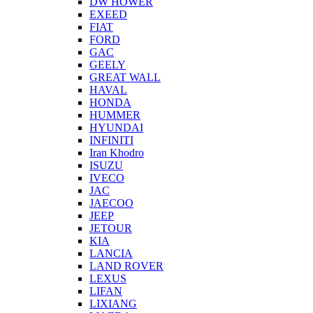
DW HOWER
EXEED
FIAT
FORD
GAC
GEELY
GREAT WALL
HAVAL
HONDA
HUMMER
HYUNDAI
INFINITI
Iran Khodro
ISUZU
IVECO
JAC
JAECOO
JEEP
JETOUR
KIA
LANCIA
LAND ROVER
LEXUS
LIFAN
LIXIANG