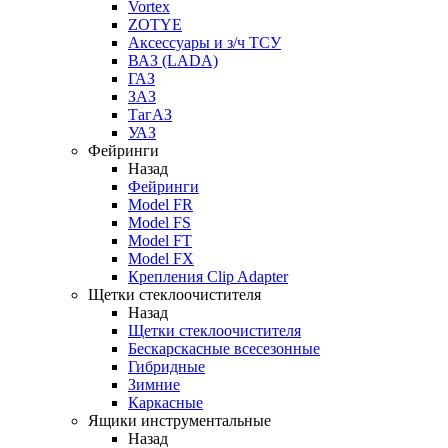
Vortex
ZOTYE
Аксессуары и з/ч ТСУ
ВАЗ (LADA)
ГАЗ
ЗАЗ
ТагАЗ
УАЗ
Фейринги
Назад
Фейринги
Model FR
Model FS
Model FT
Model FX
Крепления Clip Adapter
Щетки стеклоочистителя
Назад
Щетки стеклоочистителя
Бескарскасные всесезонные
Гибридные
Зимние
Каркасные
Ящики инструментальные
Назад