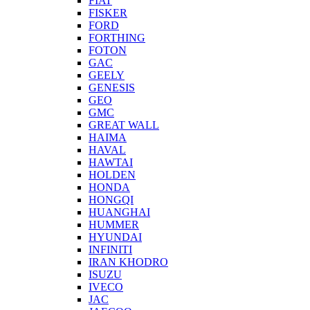
FIAT
FISKER
FORD
FORTHING
FOTON
GAC
GEELY
GENESIS
GEO
GMC
GREAT WALL
HAIMA
HAVAL
HAWTAI
HOLDEN
HONDA
HONGQI
HUANGHAI
HUMMER
HYUNDAI
INFINITI
IRAN KHODRO
ISUZU
IVECO
JAC