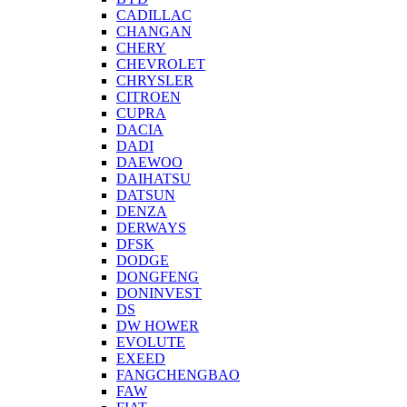
CADILLAC
CHANGAN
CHERY
CHEVROLET
CHRYSLER
CITROEN
CUPRA
DACIA
DADI
DAEWOO
DAIHATSU
DATSUN
DENZA
DERWAYS
DFSK
DODGE
DONGFENG
DONINVEST
DS
DW HOWER
EVOLUTE
EXEED
FANGCHENGBAO
FAW