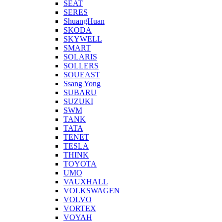
SEAT
SERES
ShuangHuan
SKODA
SKYWELL
SMART
SOLARIS
SOLLERS
SOUEAST
Ssang Yong
SUBARU
SUZUKI
SWM
TANK
TATA
TENET
TESLA
THINK
TOYOTA
UMO
VAUXHALL
VOLKSWAGEN
VOLVO
VORTEX
VOYAH