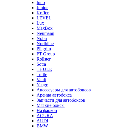
Inno
Junior
Koffer
LEVEL
Lux
MaxBox
Neumann
Nobu
Northline
Piligrim
PT Group
Rollster
Sotra
THULE
Turtle
Vault
Yuago
Аксессуары для автобоксов
Аренда автобокса
Запчасти для автобоксов
Мягкие боксы
На фаркоп
ACURA
AUDI
BMW