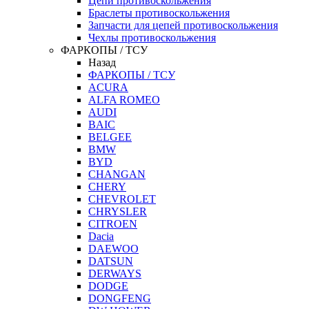
Цепи противоскольжения
Браслеты противоскольжения
Запчасти для цепей противоскольжения
Чехлы противоскольжения
ФАРКОПЫ / ТСУ
Назад
ФАРКОПЫ / ТСУ
ACURA
ALFA ROMEO
AUDI
BAIC
BELGEE
BMW
BYD
CHANGAN
CHERY
CHEVROLET
CHRYSLER
CITROEN
Dacia
DAEWOO
DATSUN
DERWAYS
DODGE
DONGFENG