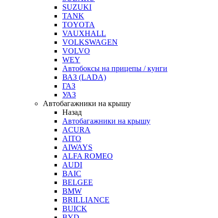
SUZUKI
TANK
TOYOTA
VAUXHALL
VOLKSWAGEN
VOLVO
WEY
Автобоксы на прицепы / кунги
ВАЗ (LADA)
ГАЗ
УАЗ
Автобагажники на крышу
Назад
Автобагажники на крышу
ACURA
AITO
AIWAYS
ALFA ROMEO
AUDI
BAIC
BELGEE
BMW
BRILLIANCE
BUICK
BYD