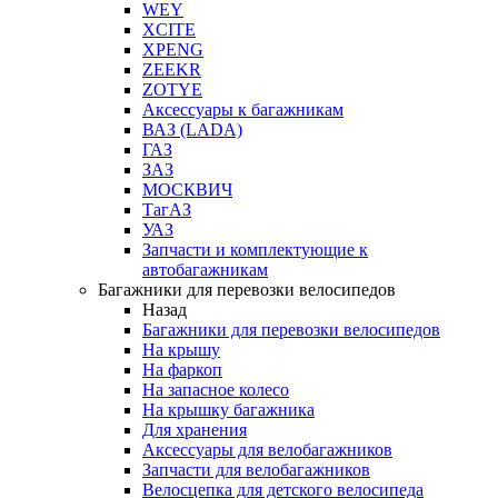
WEY
XCITE
XPENG
ZEEKR
ZOTYE
Аксессуары к багажникам
ВАЗ (LADA)
ГАЗ
ЗАЗ
МОСКВИЧ
ТагАЗ
УАЗ
Запчасти и комплектующие к
автобагажникам
Багажники для перевозки велосипедов
Назад
Багажники для перевозки велосипедов
На крышу
На фаркоп
На запасное колесо
На крышку багажника
Для хранения
Аксессуары для велобагажников
Запчасти для велобагажников
Велосцепка для детского велосипеда