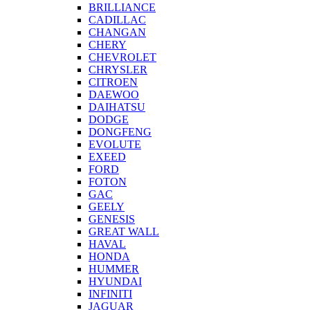
BRILLIANCE
CADILLAC
CHANGAN
CHERY
CHEVROLET
CHRYSLER
CITROEN
DAEWOO
DAIHATSU
DODGE
DONGFENG
EVOLUTE
EXEED
FORD
FOTON
GAC
GEELY
GENESIS
GREAT WALL
HAVAL
HONDA
HUMMER
HYUNDAI
INFINITI
JAGUAR