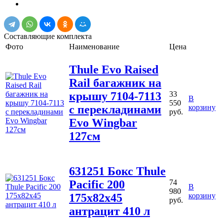
Составляющие комплекта
Фото
Наименование
Цена
Thule Evo Raised
Rail багажник на
крышу 7104-7113
33
В
550
с перекладинами
корзину
руб.
Evo Wingbar
127см
631251 Бокс Thule
Pacific 200
74
В
980
175x82x45
корзину
руб.
антрацит 410 л