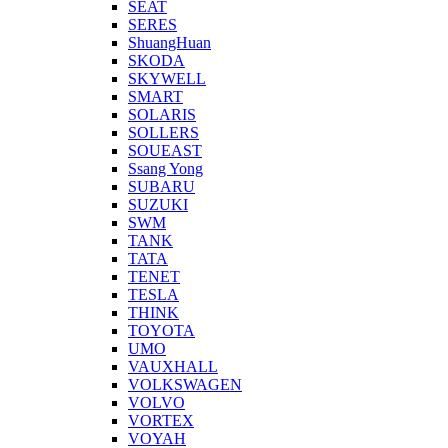
SEAT
SERES
ShuangHuan
SKODA
SKYWELL
SMART
SOLARIS
SOLLERS
SOUEAST
Ssang Yong
SUBARU
SUZUKI
SWM
TANK
TATA
TENET
TESLA
THINK
TOYOTA
UMO
VAUXHALL
VOLKSWAGEN
VOLVO
VORTEX
VOYAH