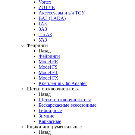
Vortex
ZOTYE
Аксессуары и з/ч ТСУ
ВАЗ (LADA)
ГАЗ
ЗАЗ
ТагАЗ
УАЗ
Фейринги
Назад
Фейринги
Model FR
Model FS
Model FT
Model FX
Крепления Clip Adapter
Щетки стеклоочистителя
Назад
Щетки стеклоочистителя
Бескарскасные всесезонные
Гибридные
Зимние
Каркасные
Ящики инструментальные
Назад