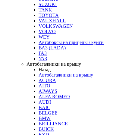
SUZUKI
TANK
TOYOTA
VAUXHALL
VOLKSWAGEN
VOLVO
WEY
Автобоксы на прицепы / кунги
ВАЗ (LADA)
ГАЗ
УАЗ
Автобагажники на крышу
Назад
Автобагажники на крышу
ACURA
AITO
AIWAYS
ALFA ROMEO
AUDI
BAIC
BELGEE
BMW
BRILLIANCE
BUICK
BYD