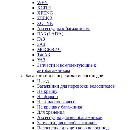
WEY
XCITE
XPENG
ZEEKR
ZOTYE
Аксессуары к багажникам
ВАЗ (LADA)
ГАЗ
ЗАЗ
МОСКВИЧ
ТагАЗ
УАЗ
Запчасти и комплектующие к
автобагажникам
Багажники для перевозки велосипедов
Назад
Багажники для перевозки велосипедов
На крышу
На фаркоп
На запасное колесо
На крышку багажника
Для хранения
Аксессуары для велобагажников
Запчасти для велобагажников
Велосцепка для детского велосипеда