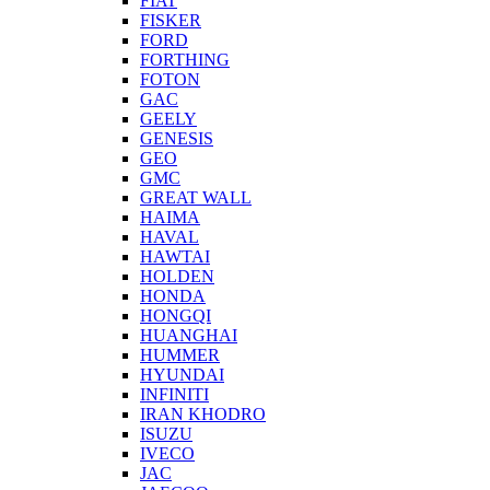
FIAT
FISKER
FORD
FORTHING
FOTON
GAC
GEELY
GENESIS
GEO
GMC
GREAT WALL
HAIMA
HAVAL
HAWTAI
HOLDEN
HONDA
HONGQI
HUANGHAI
HUMMER
HYUNDAI
INFINITI
IRAN KHODRO
ISUZU
IVECO
JAC