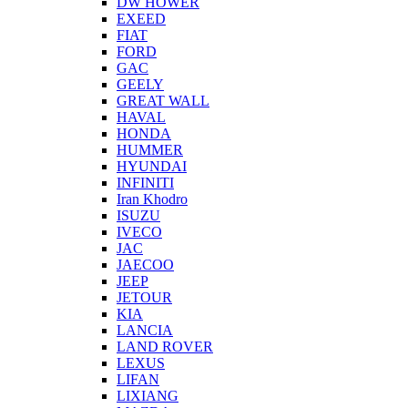
DW HOWER
EXEED
FIAT
FORD
GAC
GEELY
GREAT WALL
HAVAL
HONDA
HUMMER
HYUNDAI
INFINITI
Iran Khodro
ISUZU
IVECO
JAC
JAECOO
JEEP
JETOUR
KIA
LANCIA
LAND ROVER
LEXUS
LIFAN
LIXIANG