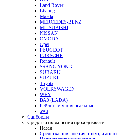
Land Rover
Lixiang
Mazda
MERCEDES-BENZ
MITSUBISHI
NISSAN
OMODA
Opel
PEUGEOT
PORSCHE
Renault
SSANG YONG
SUBARU
SUZUKI
Toyota
VOLKSWAGEN
WEY
ВАЗ (LADA)
Рейлинги универсальные
УАЗ
Сапборды
Средства повышения проходимости
Назад
Средства повышения проходимости