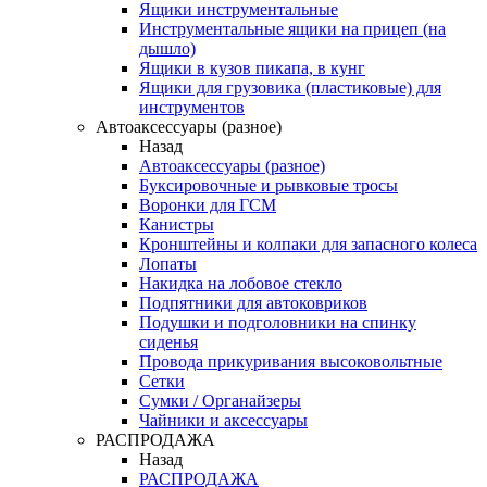
Ящики инструментальные
Инструментальные ящики на прицеп (на
дышло)
Ящики в кузов пикапа, в кунг
Ящики для грузовика (пластиковые) для
инструментов
Автоаксессуары (разное)
Назад
Автоаксессуары (разное)
Буксировочные и рывковые тросы
Воронки для ГСМ
Канистры
Кронштейны и колпаки для запасного колеса
Лопаты
Накидка на лобовое стекло
Подпятники для автоковриков
Подушки и подголовники на спинку
сиденья
Провода прикуривания высоковольтные
Сетки
Сумки / Органайзеры
Чайники и аксессуары
РАСПРОДАЖА
Назад
РАСПРОДАЖА