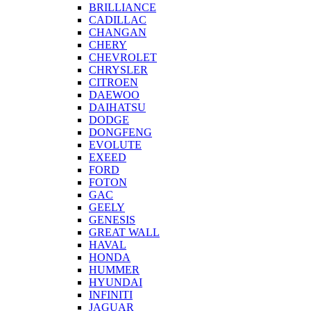
BRILLIANCE
CADILLAC
CHANGAN
CHERY
CHEVROLET
CHRYSLER
CITROEN
DAEWOO
DAIHATSU
DODGE
DONGFENG
EVOLUTE
EXEED
FORD
FOTON
GAC
GEELY
GENESIS
GREAT WALL
HAVAL
HONDA
HUMMER
HYUNDAI
INFINITI
JAGUAR