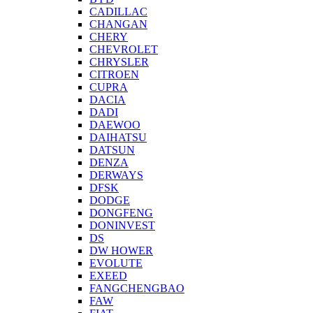
CADILLAC
CHANGAN
CHERY
CHEVROLET
CHRYSLER
CITROEN
CUPRA
DACIA
DADI
DAEWOO
DAIHATSU
DATSUN
DENZA
DERWAYS
DFSK
DODGE
DONGFENG
DONINVEST
DS
DW HOWER
EVOLUTE
EXEED
FANGCHENGBAO
FAW