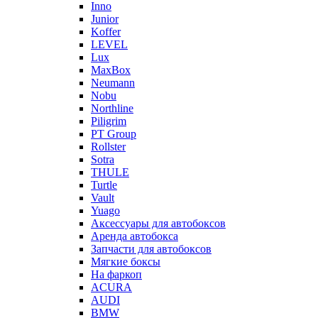
Inno
Junior
Koffer
LEVEL
Lux
MaxBox
Neumann
Nobu
Northline
Piligrim
PT Group
Rollster
Sotra
THULE
Turtle
Vault
Yuago
Аксессуары для автобоксов
Аренда автобокса
Запчасти для автобоксов
Мягкие боксы
На фаркоп
ACURA
AUDI
BMW