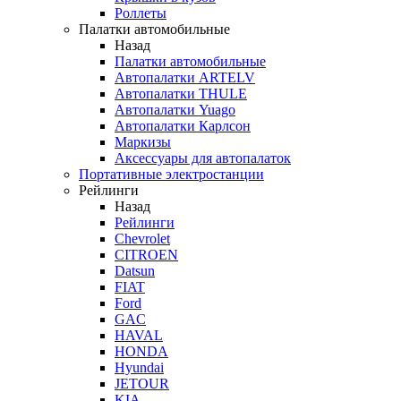
Роллеты
Палатки автомобильные
Назад
Палатки автомобильные
Автопалатки ARTELV
Автопалатки THULE
Автопалатки Yuago
Автопалатки Карлсон
Маркизы
Аксессуары для автопалаток
Портативные электростанции
Рейлинги
Назад
Рейлинги
Chevrolet
CITROEN
Datsun
FIAT
Ford
GAC
HAVAL
HONDA
Hyundai
JETOUR
KIA