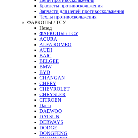
Цепи противоскольжения
Браслеты противоскольжения
Запчасти для цепей противоскольжения
Чехлы противоскольжения
ФАРКОПЫ / ТСУ
Назад
ФАРКОПЫ / ТСУ
ACURA
ALFA ROMEO
AUDI
BAIC
BELGEE
BMW
BYD
CHANGAN
CHERY
CHEVROLET
CHRYSLER
CITROEN
Dacia
DAEWOO
DATSUN
DERWAYS
DODGE
DONGFENG