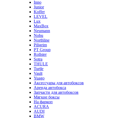
Inno
Junior
Koffer
LEVEL
Lux
MaxBox
Neumann
Nobu
Northline
Piligrim
PT Group
Rollster
Sotra
THULE
Turtle
Vault
Yuago
Аксессуары для автобоксов
Аренда автобокса
Запчасти для автобоксов
Мягкие боксы
На фаркоп
ACURA
AUDI
BMW