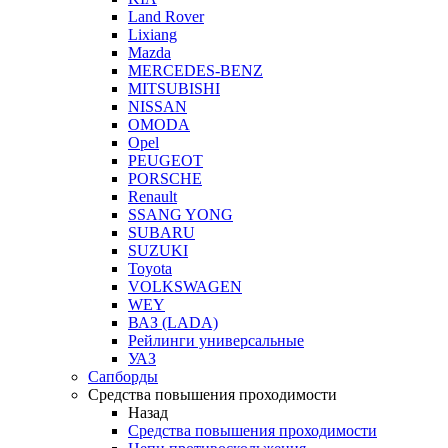
Land Rover
Lixiang
Mazda
MERCEDES-BENZ
MITSUBISHI
NISSAN
OMODA
Opel
PEUGEOT
PORSCHE
Renault
SSANG YONG
SUBARU
SUZUKI
Toyota
VOLKSWAGEN
WEY
ВАЗ (LADA)
Рейлинги универсальные
УАЗ
Сапборды
Средства повышения проходимости
Назад
Средства повышения проходимости