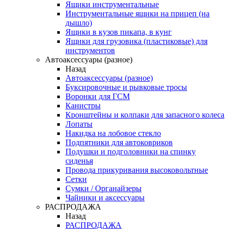
Ящики инструментальные
Инструментальные ящики на прицеп (на
дышло)
Ящики в кузов пикапа, в кунг
Ящики для грузовика (пластиковые) для
инструментов
Автоаксессуары (разное)
Назад
Автоаксессуары (разное)
Буксировочные и рывковые тросы
Воронки для ГСМ
Канистры
Кронштейны и колпаки для запасного колеса
Лопаты
Накидка на лобовое стекло
Подпятники для автоковриков
Подушки и подголовники на спинку
сиденья
Провода прикуривания высоковольтные
Сетки
Сумки / Органайзеры
Чайники и аксессуары
РАСПРОДАЖА
Назад
РАСПРОДАЖА