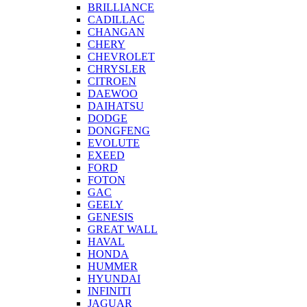
BRILLIANCE
CADILLAC
CHANGAN
CHERY
CHEVROLET
CHRYSLER
CITROEN
DAEWOO
DAIHATSU
DODGE
DONGFENG
EVOLUTE
EXEED
FORD
FOTON
GAC
GEELY
GENESIS
GREAT WALL
HAVAL
HONDA
HUMMER
HYUNDAI
INFINITI
JAGUAR