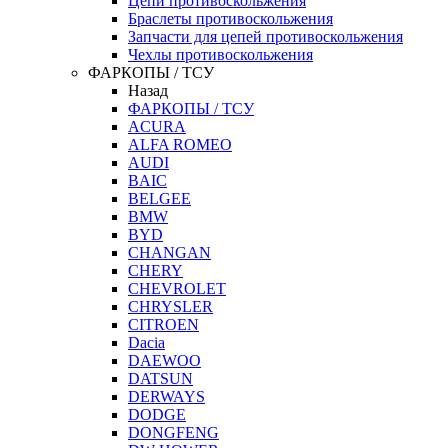
Цепи противоскольжения
Браслеты противоскольжения
Запчасти для цепей противоскольжения
Чехлы противоскольжения
ФАРКОПЫ / ТСУ
Назад
ФАРКОПЫ / ТСУ
ACURA
ALFA ROMEO
AUDI
BAIC
BELGEE
BMW
BYD
CHANGAN
CHERY
CHEVROLET
CHRYSLER
CITROEN
Dacia
DAEWOO
DATSUN
DERWAYS
DODGE
DONGFENG