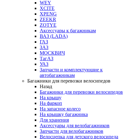
WEY
XCITE
XPENG
ZEEKR
ZOTYE
Аксессуары к багажникам
ВАЗ (LADA)
ГАЗ
ЗАЗ
МОСКВИЧ
ТагАЗ
УАЗ
Запчасти и комплектующие к
автобагажникам
Багажники для перевозки велосипедов
Назад
Багажники для перевозки велосипедов
На крышу
На фаркоп
На запасное колесо
На крышку багажника
Для хранения
Аксессуары для велобагажников
Запчасти для велобагажников
Велосцепка для детского велосипеда