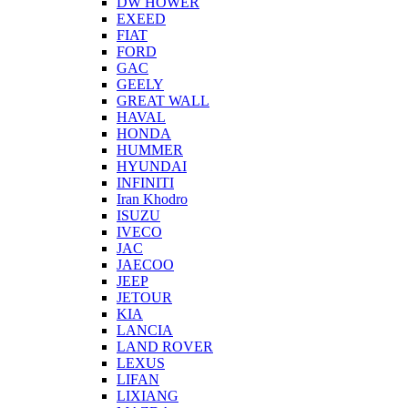
DW HOWER
EXEED
FIAT
FORD
GAC
GEELY
GREAT WALL
HAVAL
HONDA
HUMMER
HYUNDAI
INFINITI
Iran Khodro
ISUZU
IVECO
JAC
JAECOO
JEEP
JETOUR
KIA
LANCIA
LAND ROVER
LEXUS
LIFAN
LIXIANG