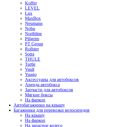
Koffer
LEVEL
Lux
MaxBox
Neumann
Nobu
Northline
Piligrim
PT Group
Rollster
Sotra
THULE
Turtle
Vault
Yuago
Аксессуары для автобоксов
Аренда автобокса
Запчасти для автобоксов
Мягкие боксы
На фаркоп
Автобагажники на крышу
Багажники для перевозки велосипедов
На крышу
На фаркоп
На запасное колесо