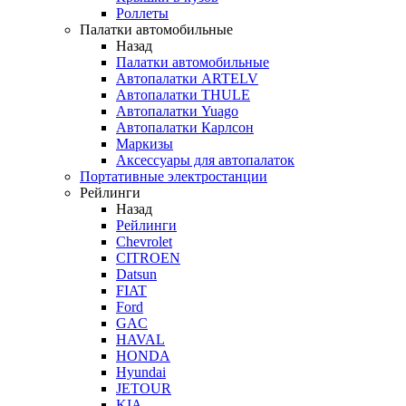
Роллеты
Палатки автомобильные
Назад
Палатки автомобильные
Автопалатки ARTELV
Автопалатки THULE
Автопалатки Yuago
Автопалатки Карлсон
Маркизы
Аксессуары для автопалаток
Портативные электростанции
Рейлинги
Назад
Рейлинги
Chevrolet
CITROEN
Datsun
FIAT
Ford
GAC
HAVAL
HONDA
Hyundai
JETOUR
KIA