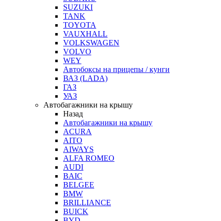
SUZUKI
TANK
TOYOTA
VAUXHALL
VOLKSWAGEN
VOLVO
WEY
Автобоксы на прицепы / кунги
ВАЗ (LADA)
ГАЗ
УАЗ
Автобагажники на крышу
Назад
Автобагажники на крышу
ACURA
AITO
AIWAYS
ALFA ROMEO
AUDI
BAIC
BELGEE
BMW
BRILLIANCE
BUICK
BYD