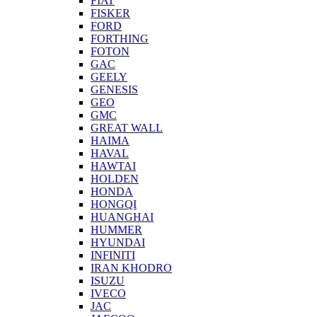
FIAT
FISKER
FORD
FORTHING
FOTON
GAC
GEELY
GENESIS
GEO
GMC
GREAT WALL
HAIMA
HAVAL
HAWTAI
HOLDEN
HONDA
HONGQI
HUANGHAI
HUMMER
HYUNDAI
INFINITI
IRAN KHODRO
ISUZU
IVECO
JAC