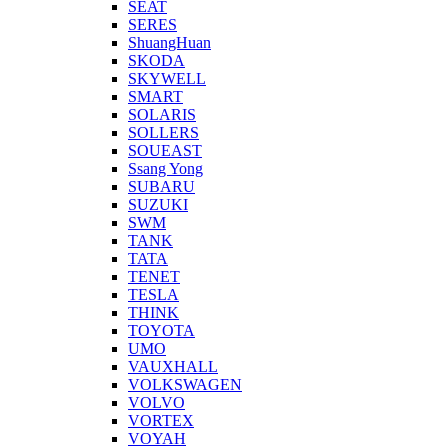
SEAT
SERES
ShuangHuan
SKODA
SKYWELL
SMART
SOLARIS
SOLLERS
SOUEAST
Ssang Yong
SUBARU
SUZUKI
SWM
TANK
TATA
TENET
TESLA
THINK
TOYOTA
UMO
VAUXHALL
VOLKSWAGEN
VOLVO
VORTEX
VOYAH