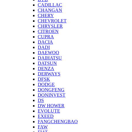
CADILLAC
CHANGAN
CHERY
CHEVROLET
CHRYSLER
CITROEN
CUPRA
DACIA
DADI
DAEWOO
DAIHATSU
DATSUN
DENZA
DERWAYS
DFSK
DODGE
DONGFENG
DONINVEST
DS
DW HOWER
EVOLUTE
EXEED
FANGCHENGBAO
FAW