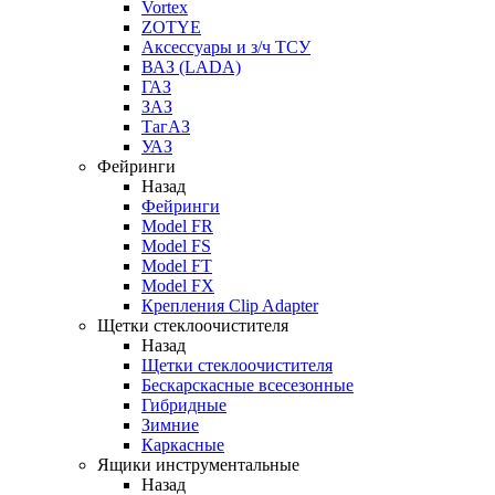
Vortex
ZOTYE
Аксессуары и з/ч ТСУ
ВАЗ (LADA)
ГАЗ
ЗАЗ
ТагАЗ
УАЗ
Фейринги
Назад
Фейринги
Model FR
Model FS
Model FT
Model FX
Крепления Clip Adapter
Щетки стеклоочистителя
Назад
Щетки стеклоочистителя
Бескарскасные всесезонные
Гибридные
Зимние
Каркасные
Ящики инструментальные
Назад