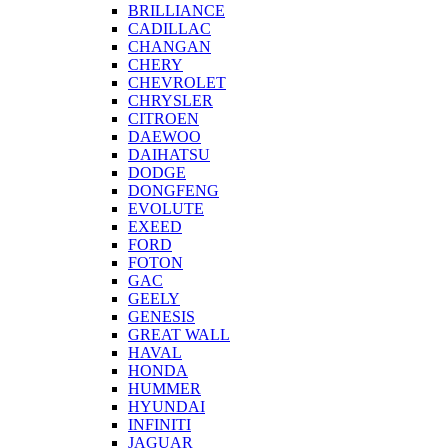
BRILLIANCE
CADILLAC
CHANGAN
CHERY
CHEVROLET
CHRYSLER
CITROEN
DAEWOO
DAIHATSU
DODGE
DONGFENG
EVOLUTE
EXEED
FORD
FOTON
GAC
GEELY
GENESIS
GREAT WALL
HAVAL
HONDA
HUMMER
HYUNDAI
INFINITI
JAGUAR