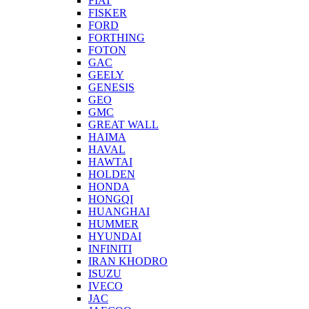
FIAT
FISKER
FORD
FORTHING
FOTON
GAC
GEELY
GENESIS
GEO
GMC
GREAT WALL
HAIMA
HAVAL
HAWTAI
HOLDEN
HONDA
HONGQI
HUANGHAI
HUMMER
HYUNDAI
INFINITI
IRAN KHODRO
ISUZU
IVECO
JAC