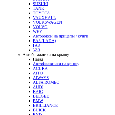
SUZUKI
TANK
TOYOTA
VAUXHALL
VOLKSWAGEN
VOLVO
WEY
Автобоксы на прицепы / кунги
ВАЗ (LADA)
ГАЗ
УАЗ
Автобагажники на крышу
Назад
Автобагажники на крышу
ACURA
AITO
AIWAYS
ALFA ROMEO
AUDI
BAIC
BELGEE
BMW
BRILLIANCE
BUICK
BYD