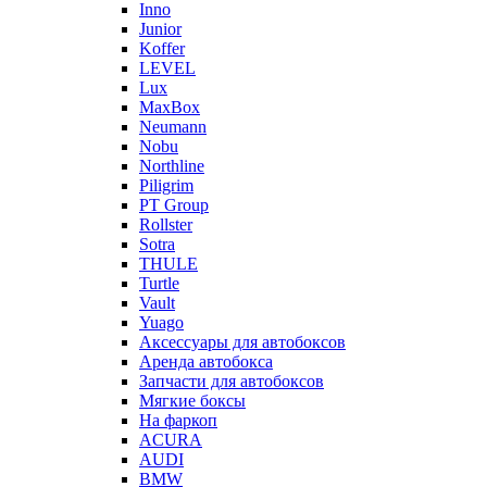
Inno
Junior
Koffer
LEVEL
Lux
MaxBox
Neumann
Nobu
Northline
Piligrim
PT Group
Rollster
Sotra
THULE
Turtle
Vault
Yuago
Аксессуары для автобоксов
Аренда автобокса
Запчасти для автобоксов
Мягкие боксы
На фаркоп
ACURA
AUDI
BMW