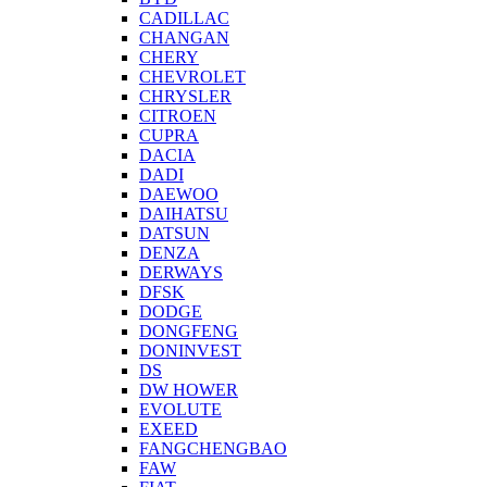
CADILLAC
CHANGAN
CHERY
CHEVROLET
CHRYSLER
CITROEN
CUPRA
DACIA
DADI
DAEWOO
DAIHATSU
DATSUN
DENZA
DERWAYS
DFSK
DODGE
DONGFENG
DONINVEST
DS
DW HOWER
EVOLUTE
EXEED
FANGCHENGBAO
FAW