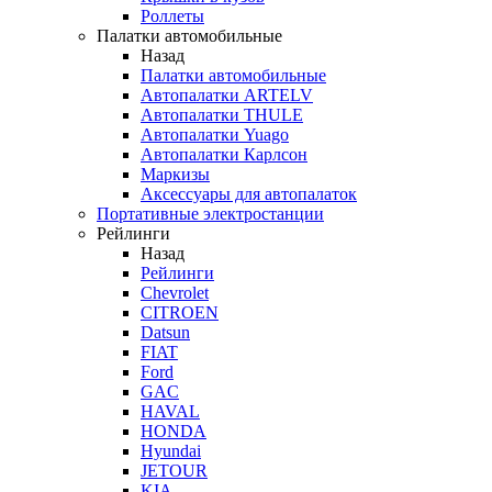
Роллеты
Палатки автомобильные
Назад
Палатки автомобильные
Автопалатки ARTELV
Автопалатки THULE
Автопалатки Yuago
Автопалатки Карлсон
Маркизы
Аксессуары для автопалаток
Портативные электростанции
Рейлинги
Назад
Рейлинги
Chevrolet
CITROEN
Datsun
FIAT
Ford
GAC
HAVAL
HONDA
Hyundai
JETOUR
KIA