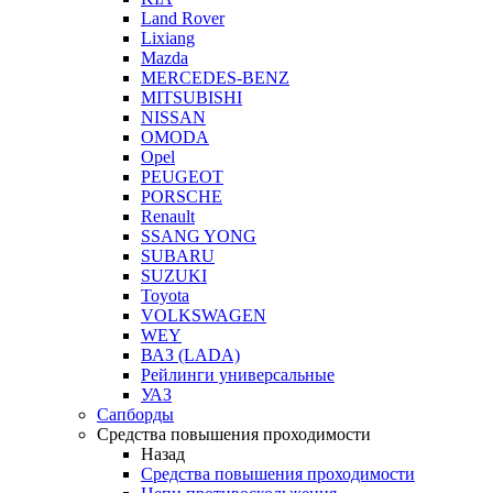
Land Rover
Lixiang
Mazda
MERCEDES-BENZ
MITSUBISHI
NISSAN
OMODA
Opel
PEUGEOT
PORSCHE
Renault
SSANG YONG
SUBARU
SUZUKI
Toyota
VOLKSWAGEN
WEY
ВАЗ (LADA)
Рейлинги универсальные
УАЗ
Сапборды
Средства повышения проходимости
Назад
Средства повышения проходимости