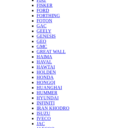
FIAT
FISKER
FORD
FORTHING
FOTON
GAC
GEELY
GENESIS
GEO
GMC
GREAT WALL
HAIMA
HAVAL
HAWTAI
HOLDEN
HONDA
HONGQI
HUANGHAI
HUMMER
HYUNDAI
INFINITI
IRAN KHODRO
ISUZU
IVECO
JAC