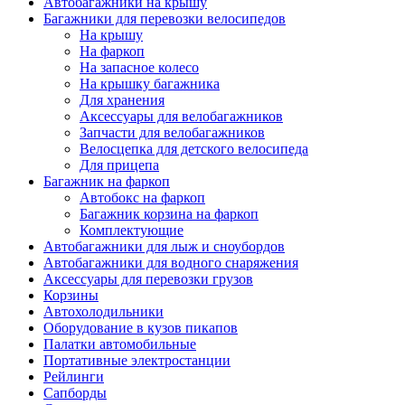
Автобагажники на крышу
Багажники для перевозки велосипедов
На крышу
На фаркоп
На запасное колесо
На крышку багажника
Для хранения
Аксессуары для велобагажников
Запчасти для велобагажников
Велосцепка для детского велосипеда
Для прицепа
Багажник на фаркоп
Автобокс на фаркоп
Багажник корзина на фаркоп
Комплектующие
Автобагажники для лыж и сноубордов
Автобагажники для водного снаряжения
Аксессуары для перевозки грузов
Корзины
Автохолодильники
Оборудование в кузов пикапов
Палатки автомобильные
Портативные электростанции
Рейлинги
Сапборды