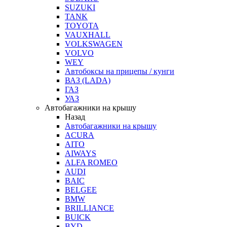
SUZUKI
TANK
TOYOTA
VAUXHALL
VOLKSWAGEN
VOLVO
WEY
Автобоксы на прицепы / кунги
ВАЗ (LADA)
ГАЗ
УАЗ
Автобагажники на крышу
Назад
Автобагажники на крышу
ACURA
AITO
AIWAYS
ALFA ROMEO
AUDI
BAIC
BELGEE
BMW
BRILLIANCE
BUICK
BYD