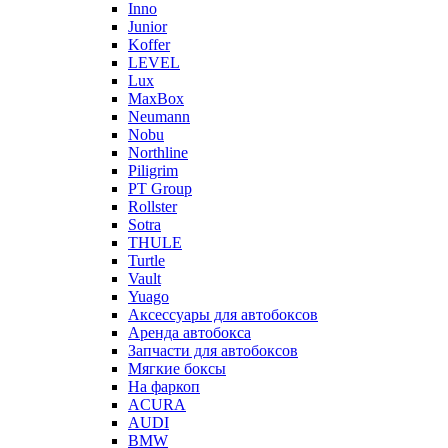
Inno
Junior
Koffer
LEVEL
Lux
MaxBox
Neumann
Nobu
Northline
Piligrim
PT Group
Rollster
Sotra
THULE
Turtle
Vault
Yuago
Аксессуары для автобоксов
Аренда автобокса
Запчасти для автобоксов
Мягкие боксы
На фаркоп
ACURA
AUDI
BMW