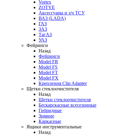
Vortex
ZOTYE
Аксессуары и з/ч ТСУ
ВАЗ (LADA)
ГАЗ
ЗАЗ
ТагАЗ
УАЗ
Фейринги
Назад
Фейринги
Model FR
Model FS
Model FT
Model FX
Крепления Clip Adapter
Щетки стеклоочистителя
Назад
Щетки стеклоочистителя
Бескарскасные всесезонные
Гибридные
Зимние
Каркасные
Ящики инструментальные
Назад