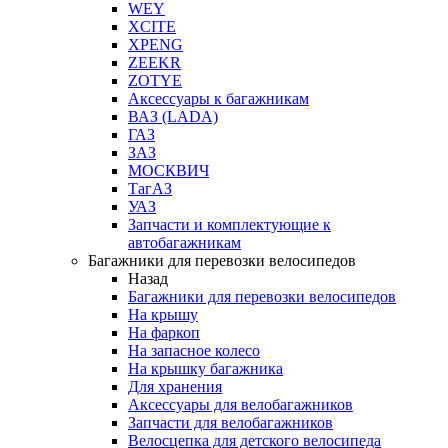
WEY
XCITE
XPENG
ZEEKR
ZOTYE
Аксессуары к багажникам
ВАЗ (LADA)
ГАЗ
ЗАЗ
МОСКВИЧ
ТагАЗ
УАЗ
Запчасти и комплектующие к
автобагажникам
Багажники для перевозки велосипедов
Назад
Багажники для перевозки велосипедов
На крышу
На фаркоп
На запасное колесо
На крышку багажника
Для хранения
Аксессуары для велобагажников
Запчасти для велобагажников
Велосцепка для детского велосипеда