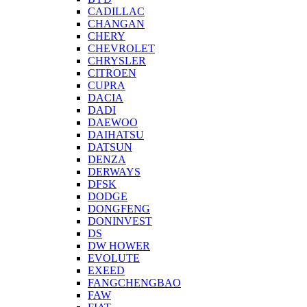
CADILLAC
CHANGAN
CHERY
CHEVROLET
CHRYSLER
CITROEN
CUPRA
DACIA
DADI
DAEWOO
DAIHATSU
DATSUN
DENZA
DERWAYS
DFSK
DODGE
DONGFENG
DONINVEST
DS
DW HOWER
EVOLUTE
EXEED
FANGCHENGBAO
FAW