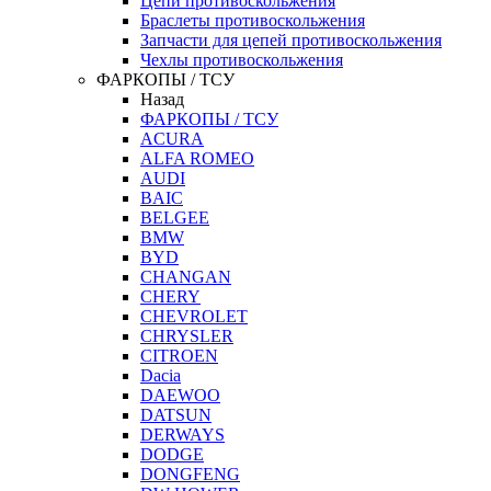
Цепи противоскольжения
Браслеты противоскольжения
Запчасти для цепей противоскольжения
Чехлы противоскольжения
ФАРКОПЫ / ТСУ
Назад
ФАРКОПЫ / ТСУ
ACURA
ALFA ROMEO
AUDI
BAIC
BELGEE
BMW
BYD
CHANGAN
CHERY
CHEVROLET
CHRYSLER
CITROEN
Dacia
DAEWOO
DATSUN
DERWAYS
DODGE
DONGFENG