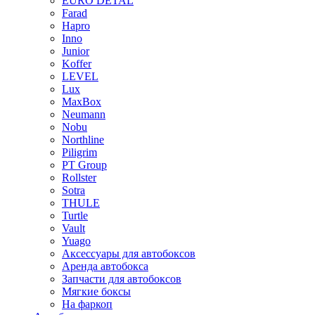
EURO DETAL
Farad
Hapro
Inno
Junior
Koffer
LEVEL
Lux
MaxBox
Neumann
Nobu
Northline
Piligrim
PT Group
Rollster
Sotra
THULE
Turtle
Vault
Yuago
Аксессуары для автобоксов
Аренда автобокса
Запчасти для автобоксов
Мягкие боксы
На фаркоп