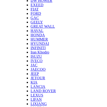
DW HOWER
EXEED
FIAT
FORD
GAC
GEELY
GREAT WALL
HAVAL
HONDA
HUMMER
HYUNDAI
INFINITI
Iran Khodro
ISUZU
IVECO
JAC
JAECOO
JEEP
JETOUR
KIA
LANCIA
LAND ROVER
LEXUS
LIFAN
LIXIANG