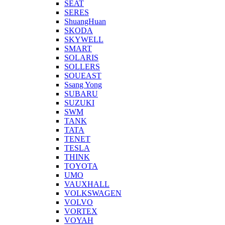
SEAT
SERES
ShuangHuan
SKODA
SKYWELL
SMART
SOLARIS
SOLLERS
SOUEAST
Ssang Yong
SUBARU
SUZUKI
SWM
TANK
TATA
TENET
TESLA
THINK
TOYOTA
UMO
VAUXHALL
VOLKSWAGEN
VOLVO
VORTEX
VOYAH