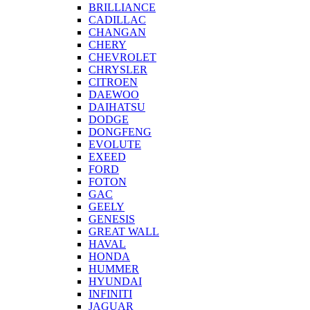
BRILLIANCE
CADILLAC
CHANGAN
CHERY
CHEVROLET
CHRYSLER
CITROEN
DAEWOO
DAIHATSU
DODGE
DONGFENG
EVOLUTE
EXEED
FORD
FOTON
GAC
GEELY
GENESIS
GREAT WALL
HAVAL
HONDA
HUMMER
HYUNDAI
INFINITI
JAGUAR