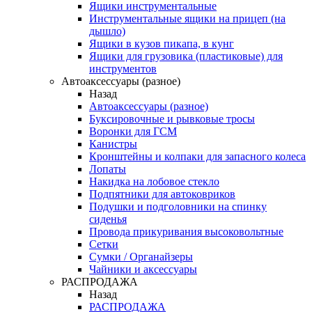
Ящики инструментальные
Инструментальные ящики на прицеп (на
дышло)
Ящики в кузов пикапа, в кунг
Ящики для грузовика (пластиковые) для
инструментов
Автоаксессуары (разное)
Назад
Автоаксессуары (разное)
Буксировочные и рывковые тросы
Воронки для ГСМ
Канистры
Кронштейны и колпаки для запасного колеса
Лопаты
Накидка на лобовое стекло
Подпятники для автоковриков
Подушки и подголовники на спинку
сиденья
Провода прикуривания высоковольтные
Сетки
Сумки / Органайзеры
Чайники и аксессуары
РАСПРОДАЖА
Назад
РАСПРОДАЖА