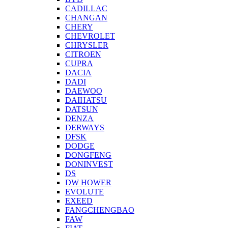
CADILLAC
CHANGAN
CHERY
CHEVROLET
CHRYSLER
CITROEN
CUPRA
DACIA
DADI
DAEWOO
DAIHATSU
DATSUN
DENZA
DERWAYS
DFSK
DODGE
DONGFENG
DONINVEST
DS
DW HOWER
EVOLUTE
EXEED
FANGCHENGBAO
FAW