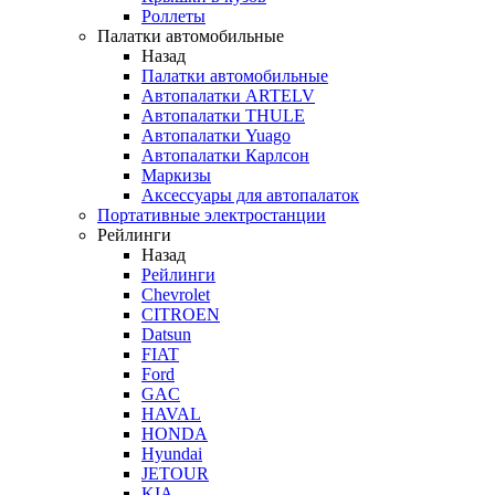
Роллеты
Палатки автомобильные
Назад
Палатки автомобильные
Автопалатки ARTELV
Автопалатки THULE
Автопалатки Yuago
Автопалатки Карлсон
Маркизы
Аксессуары для автопалаток
Портативные электростанции
Рейлинги
Назад
Рейлинги
Chevrolet
CITROEN
Datsun
FIAT
Ford
GAC
HAVAL
HONDA
Hyundai
JETOUR
KIA