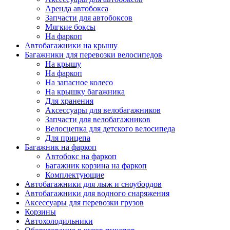
Аренда автобокса
Запчасти для автобоксов
Мягкие боксы
На фаркоп
Автобагажники на крышу
Багажники для перевозки велосипедов
На крышу
На фаркоп
На запасное колесо
На крышку багажника
Для хранения
Аксессуары для велобагажников
Запчасти для велобагажников
Велосцепка для детского велосипеда
Для прицепа
Багажник на фаркоп
Автобокс на фаркоп
Багажник корзина на фаркоп
Комплектующие
Автобагажники для лыж и сноубордов
Автобагажники для водного снаряжения
Аксессуары для перевозки грузов
Корзины
Автохолодильники