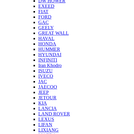
DW HOWER
EXEED
FIAT
FORD
GAC
GEELY
GREAT WALL
HAVAL
HONDA
HUMMER
HYUNDAI
INFINITI
Iran Khodro
ISUZU
IVECO
JAC
JAECOO
JEEP
JETOUR
KIA
LANCIA
LAND ROVER
LEXUS
LIFAN
LIXIANG