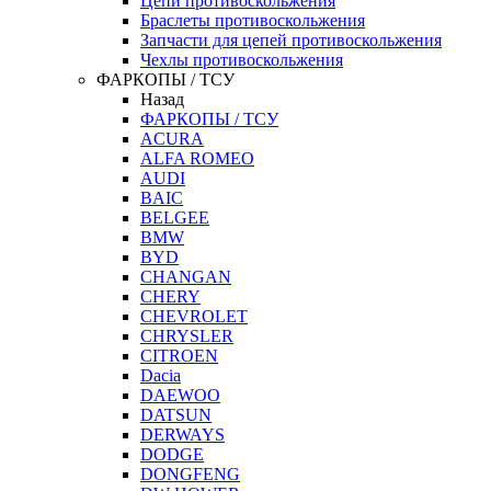
Цепи противоскольжения
Браслеты противоскольжения
Запчасти для цепей противоскольжения
Чехлы противоскольжения
ФАРКОПЫ / ТСУ
Назад
ФАРКОПЫ / ТСУ
ACURA
ALFA ROMEO
AUDI
BAIC
BELGEE
BMW
BYD
CHANGAN
CHERY
CHEVROLET
CHRYSLER
CITROEN
Dacia
DAEWOO
DATSUN
DERWAYS
DODGE
DONGFENG