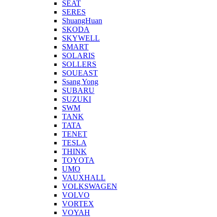
SEAT
SERES
ShuangHuan
SKODA
SKYWELL
SMART
SOLARIS
SOLLERS
SOUEAST
Ssang Yong
SUBARU
SUZUKI
SWM
TANK
TATA
TENET
TESLA
THINK
TOYOTA
UMO
VAUXHALL
VOLKSWAGEN
VOLVO
VORTEX
VOYAH