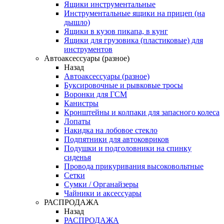
Ящики инструментальные
Инструментальные ящики на прицеп (на
дышло)
Ящики в кузов пикапа, в кунг
Ящики для грузовика (пластиковые) для
инструментов
Автоаксессуары (разное)
Назад
Автоаксессуары (разное)
Буксировочные и рывковые тросы
Воронки для ГСМ
Канистры
Кронштейны и колпаки для запасного колеса
Лопаты
Накидка на лобовое стекло
Подпятники для автоковриков
Подушки и подголовники на спинку
сиденья
Провода прикуривания высоковольтные
Сетки
Сумки / Органайзеры
Чайники и аксессуары
РАСПРОДАЖА
Назад
РАСПРОДАЖА