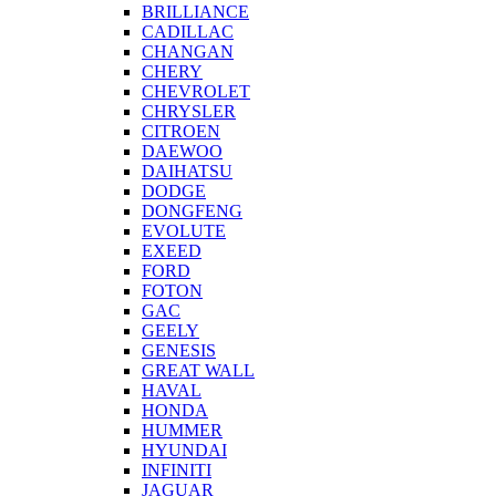
BRILLIANCE
CADILLAC
CHANGAN
CHERY
CHEVROLET
CHRYSLER
CITROEN
DAEWOO
DAIHATSU
DODGE
DONGFENG
EVOLUTE
EXEED
FORD
FOTON
GAC
GEELY
GENESIS
GREAT WALL
HAVAL
HONDA
HUMMER
HYUNDAI
INFINITI
JAGUAR