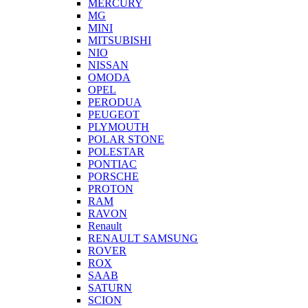
MERCURY
MG
MINI
MITSUBISHI
NIO
NISSAN
OMODA
OPEL
PERODUA
PEUGEOT
PLYMOUTH
POLAR STONE
POLESTAR
PONTIAC
PORSCHE
PROTON
RAM
RAVON
Renault
RENAULT SAMSUNG
ROVER
ROX
SAAB
SATURN
SCION