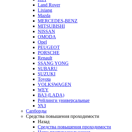
Land Rover
Lixiang
Mazda
MERCEDES-BENZ
MITSUBISHI
NISSAN
OMODA
Opel
PEUGEOT
PORSCHE
Renault
SSANG YONG
SUBARU
SUZUKI
Toyota
VOLKSWAGEN
WEY
ВАЗ (LADA)
Рейлинги универсальные
УАЗ
Сапборды
Средства повышения проходимости
Назад
Средства повышения проходимости