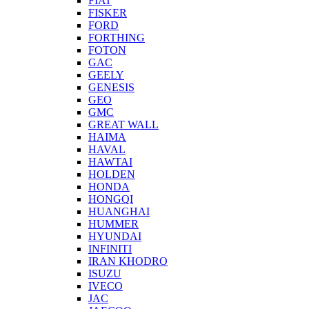
FIAT
FISKER
FORD
FORTHING
FOTON
GAC
GEELY
GENESIS
GEO
GMC
GREAT WALL
HAIMA
HAVAL
HAWTAI
HOLDEN
HONDA
HONGQI
HUANGHAI
HUMMER
HYUNDAI
INFINITI
IRAN KHODRO
ISUZU
IVECO
JAC