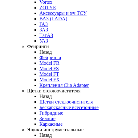
Vortex
ZOTYE
Аксессуары и з/ч ТСУ
ВАЗ (LADA)
ГАЗ
ЗАЗ
ТагАЗ
УАЗ
Фейринги
Назад
Фейринги
Model FR
Model FS
Model FT
Model FX
Крепления Clip Adapter
Щетки стеклоочистителя
Назад
Щетки стеклоочистителя
Бескарскасные всесезонные
Гибридные
Зимние
Каркасные
Ящики инструментальные
Назад