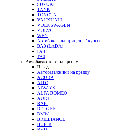
SUZUKI
TANK
TOYOTA
VAUXHALL
VOLKSWAGEN
VOLVO
WEY
Автобоксы на прицепы / кунги
ВАЗ (LADA)
ГАЗ
УАЗ
Автобагажники на крышу
Назад
Автобагажники на крышу
ACURA
AITO
AIWAYS
ALFA ROMEO
AUDI
BAIC
BELGEE
BMW
BRILLIANCE
BUICK
BYD