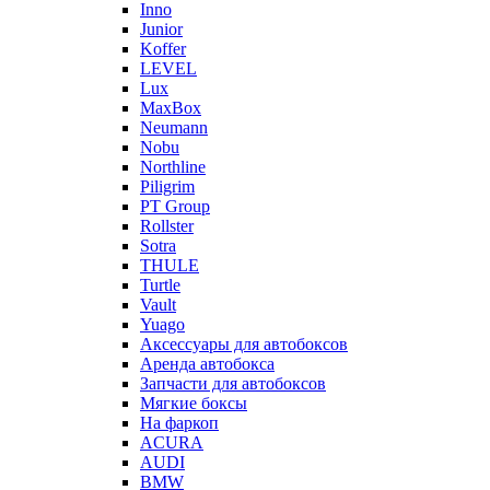
Inno
Junior
Koffer
LEVEL
Lux
MaxBox
Neumann
Nobu
Northline
Piligrim
PT Group
Rollster
Sotra
THULE
Turtle
Vault
Yuago
Аксессуары для автобоксов
Аренда автобокса
Запчасти для автобоксов
Мягкие боксы
На фаркоп
ACURA
AUDI
BMW