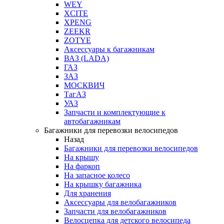
WEY
XCITE
XPENG
ZEEKR
ZOTYE
Аксессуары к багажникам
ВАЗ (LADA)
ГАЗ
ЗАЗ
МОСКВИЧ
ТагАЗ
УАЗ
Запчасти и комплектующие к
автобагажникам
Багажники для перевозки велосипедов
Назад
Багажники для перевозки велосипедов
На крышу
На фаркоп
На запасное колесо
На крышку багажника
Для хранения
Аксессуары для велобагажников
Запчасти для велобагажников
Велосцепка для детского велосипеда