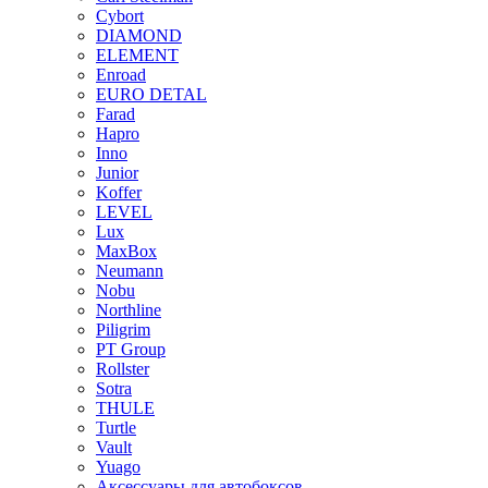
Cybort
DIAMOND
ELEMENT
Enroad
EURO DETAL
Farad
Hapro
Inno
Junior
Koffer
LEVEL
Lux
MaxBox
Neumann
Nobu
Northline
Piligrim
PT Group
Rollster
Sotra
THULE
Turtle
Vault
Yuago
Аксессуары для автобоксов