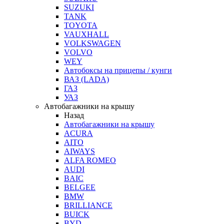
SUZUKI
TANK
TOYOTA
VAUXHALL
VOLKSWAGEN
VOLVO
WEY
Автобоксы на прицепы / кунги
ВАЗ (LADA)
ГАЗ
УАЗ
Автобагажники на крышу
Назад
Автобагажники на крышу
ACURA
AITO
AIWAYS
ALFA ROMEO
AUDI
BAIC
BELGEE
BMW
BRILLIANCE
BUICK
BYD