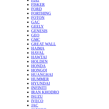
FIAT
FISKER
FORD
FORTHING
FOTON
GAC
GEELY
GENESIS
GEO
GMC
GREAT WALL
HAIMA
HAVAL
HAWTAI
HOLDEN
HONDA
HONGQI
HUANGHAI
HUMMER
HYUNDAI
INFINITI
IRAN KHODRO
ISUZU
IVECO
JAC