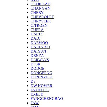
CADILLAC
CHANGAN
CHERY
CHEVROLET
CHRYSLER
CITROEN
CUPRA
DACIA
DADI
DAEWOO
DAIHATSU
DATSUN
DENZA
DERWAYS
DFSK
DODGE
DONGFENG
DONINVEST
DS
DW HOWER
EVOLUTE
EXEED
FANGCHENGBAO
FAW