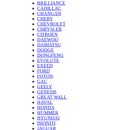
BRILLIANCE
CADILLAC
CHANGAN
CHERY
CHEVROLET
CHRYSLER
CITROEN
DAEWOO
DAIHATSU
DODGE
DONGFENG
EVOLUTE
EXEED
FORD
FOTON
GAC
GEELY
GENESIS
GREAT WALL
HAVAL
HONDA
HUMMER
HYUNDAI
INFINITI
JAGUAR