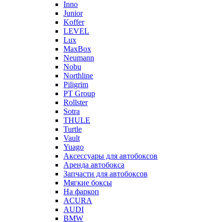
Inno
Junior
Koffer
LEVEL
Lux
MaxBox
Neumann
Nobu
Northline
Piligrim
PT Group
Rollster
Sotra
THULE
Turtle
Vault
Yuago
Аксессуары для автобоксов
Аренда автобокса
Запчасти для автобоксов
Мягкие боксы
На фаркоп
ACURA
AUDI
BMW