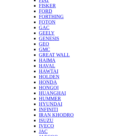
FIAT
FISKER
FORD
FORTHING
FOTON
GAC
GEELY
GENESIS
GEO
GMC
GREAT WALL
HAIMA
HAVAL
HAWTAI
HOLDEN
HONDA
HONGQI
HUANGHAI
HUMMER
HYUNDAI
INFINITI
IRAN KHODRO
ISUZU
IVECO
JAC