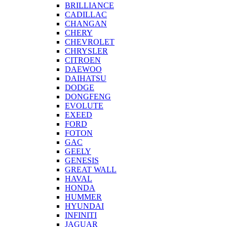
BRILLIANCE
CADILLAC
CHANGAN
CHERY
CHEVROLET
CHRYSLER
CITROEN
DAEWOO
DAIHATSU
DODGE
DONGFENG
EVOLUTE
EXEED
FORD
FOTON
GAC
GEELY
GENESIS
GREAT WALL
HAVAL
HONDA
HUMMER
HYUNDAI
INFINITI
JAGUAR