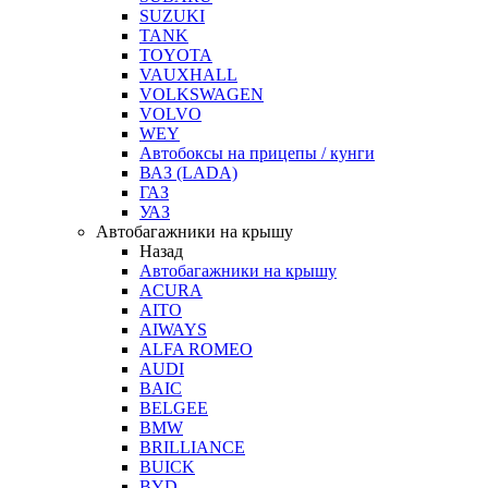
SUZUKI
TANK
TOYOTA
VAUXHALL
VOLKSWAGEN
VOLVO
WEY
Автобоксы на прицепы / кунги
ВАЗ (LADA)
ГАЗ
УАЗ
Автобагажники на крышу
Назад
Автобагажники на крышу
ACURA
AITO
AIWAYS
ALFA ROMEO
AUDI
BAIC
BELGEE
BMW
BRILLIANCE
BUICK
BYD