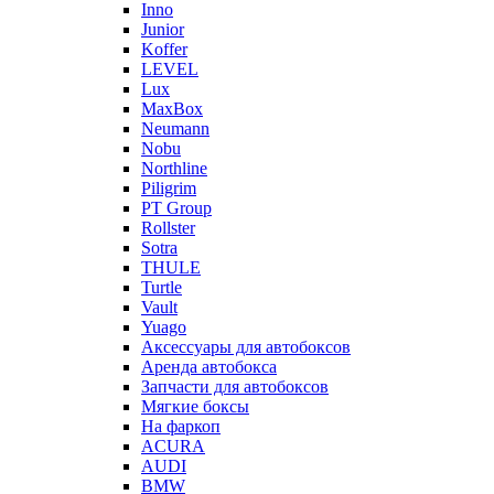
Inno
Junior
Koffer
LEVEL
Lux
MaxBox
Neumann
Nobu
Northline
Piligrim
PT Group
Rollster
Sotra
THULE
Turtle
Vault
Yuago
Аксессуары для автобоксов
Аренда автобокса
Запчасти для автобоксов
Мягкие боксы
На фаркоп
ACURA
AUDI
BMW