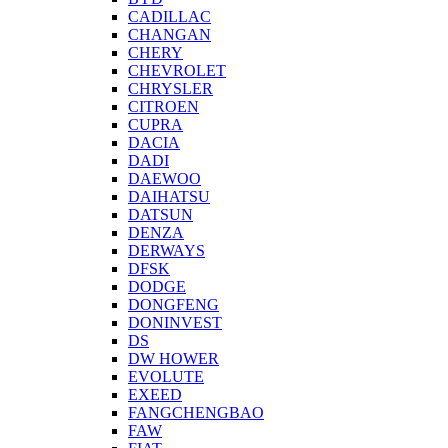
CADILLAC
CHANGAN
CHERY
CHEVROLET
CHRYSLER
CITROEN
CUPRA
DACIA
DADI
DAEWOO
DAIHATSU
DATSUN
DENZA
DERWAYS
DFSK
DODGE
DONGFENG
DONINVEST
DS
DW HOWER
EVOLUTE
EXEED
FANGCHENGBAO
FAW