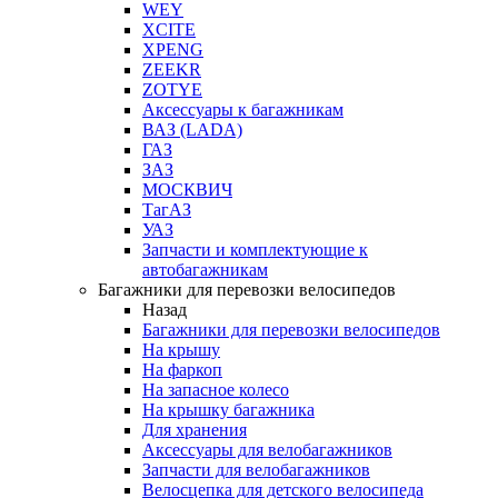
WEY
XCITE
XPENG
ZEEKR
ZOTYE
Аксессуары к багажникам
ВАЗ (LADA)
ГАЗ
ЗАЗ
МОСКВИЧ
ТагАЗ
УАЗ
Запчасти и комплектующие к
автобагажникам
Багажники для перевозки велосипедов
Назад
Багажники для перевозки велосипедов
На крышу
На фаркоп
На запасное колесо
На крышку багажника
Для хранения
Аксессуары для велобагажников
Запчасти для велобагажников
Велосцепка для детского велосипеда