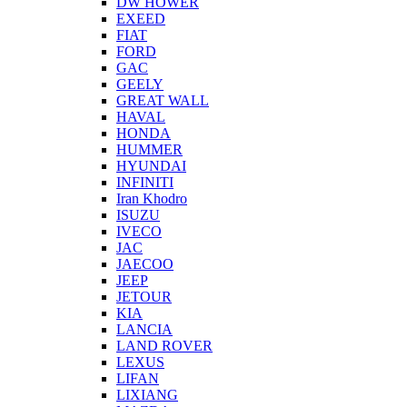
DW HOWER
EXEED
FIAT
FORD
GAC
GEELY
GREAT WALL
HAVAL
HONDA
HUMMER
HYUNDAI
INFINITI
Iran Khodro
ISUZU
IVECO
JAC
JAECOO
JEEP
JETOUR
KIA
LANCIA
LAND ROVER
LEXUS
LIFAN
LIXIANG