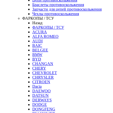
Цепи противоскольжения
Браслеты противоскольжения
Запчасти для цепей противоскольжения
Чехлы противоскольжения
ФАРКОПЫ / ТСУ
Назад
ФАРКОПЫ / ТСУ
ACURA
ALFA ROMEO
AUDI
BAIC
BELGEE
BMW
BYD
CHANGAN
CHERY
CHEVROLET
CHRYSLER
CITROEN
Dacia
DAEWOO
DATSUN
DERWAYS
DODGE
DONGFENG