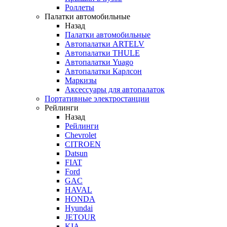
Роллеты
Палатки автомобильные
Назад
Палатки автомобильные
Автопалатки ARTELV
Автопалатки THULE
Автопалатки Yuago
Автопалатки Карлсон
Маркизы
Аксессуары для автопалаток
Портативные электростанции
Рейлинги
Назад
Рейлинги
Chevrolet
CITROEN
Datsun
FIAT
Ford
GAC
HAVAL
HONDA
Hyundai
JETOUR
KIA