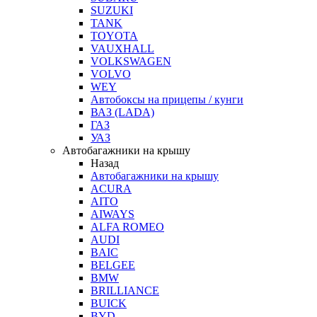
SUZUKI
TANK
TOYOTA
VAUXHALL
VOLKSWAGEN
VOLVO
WEY
Автобоксы на прицепы / кунги
ВАЗ (LADA)
ГАЗ
УАЗ
Автобагажники на крышу
Назад
Автобагажники на крышу
ACURA
AITO
AIWAYS
ALFA ROMEO
AUDI
BAIC
BELGEE
BMW
BRILLIANCE
BUICK
BYD