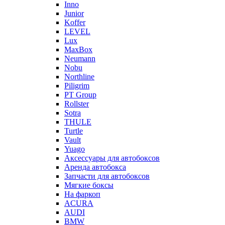
Inno
Junior
Koffer
LEVEL
Lux
MaxBox
Neumann
Nobu
Northline
Piligrim
PT Group
Rollster
Sotra
THULE
Turtle
Vault
Yuago
Аксессуары для автобоксов
Аренда автобокса
Запчасти для автобоксов
Мягкие боксы
На фаркоп
ACURA
AUDI
BMW