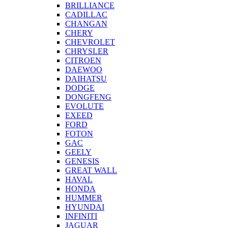
BRILLIANCE
CADILLAC
CHANGAN
CHERY
CHEVROLET
CHRYSLER
CITROEN
DAEWOO
DAIHATSU
DODGE
DONGFENG
EVOLUTE
EXEED
FORD
FOTON
GAC
GEELY
GENESIS
GREAT WALL
HAVAL
HONDA
HUMMER
HYUNDAI
INFINITI
JAGUAR