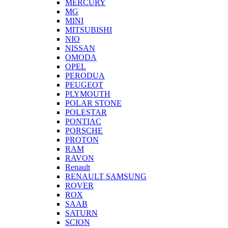
MERCURY
MG
MINI
MITSUBISHI
NIO
NISSAN
OMODA
OPEL
PERODUA
PEUGEOT
PLYMOUTH
POLAR STONE
POLESTAR
PONTIAC
PORSCHE
PROTON
RAM
RAVON
Renault
RENAULT SAMSUNG
ROVER
ROX
SAAB
SATURN
SCION