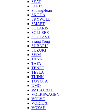
SEAT
SERES
ShuangHuan
SKODA
SKYWELL
SMART
SOLARIS
SOLLERS
SOUEAST
Ssang Yong
SUBARU
SUZUKI
SWM
TANK
TATA
TENET
TESLA
THINK
TOYOTA
UMO
VAUXHALL
VOLKSWAGEN
VOLVO
VORTEX
VOYAH