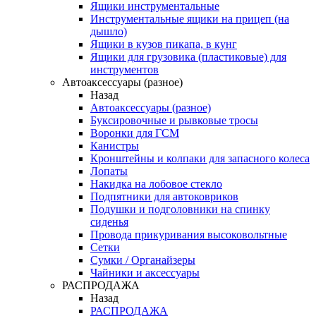
Ящики инструментальные
Инструментальные ящики на прицеп (на
дышло)
Ящики в кузов пикапа, в кунг
Ящики для грузовика (пластиковые) для
инструментов
Автоаксессуары (разное)
Назад
Автоаксессуары (разное)
Буксировочные и рывковые тросы
Воронки для ГСМ
Канистры
Кронштейны и колпаки для запасного колеса
Лопаты
Накидка на лобовое стекло
Подпятники для автоковриков
Подушки и подголовники на спинку
сиденья
Провода прикуривания высоковольтные
Сетки
Сумки / Органайзеры
Чайники и аксессуары
РАСПРОДАЖА
Назад
РАСПРОДАЖА