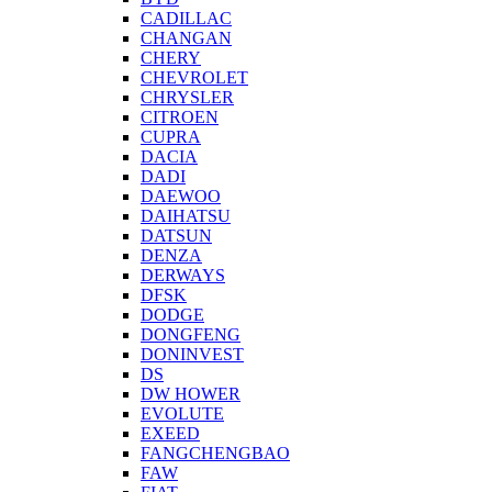
CADILLAC
CHANGAN
CHERY
CHEVROLET
CHRYSLER
CITROEN
CUPRA
DACIA
DADI
DAEWOO
DAIHATSU
DATSUN
DENZA
DERWAYS
DFSK
DODGE
DONGFENG
DONINVEST
DS
DW HOWER
EVOLUTE
EXEED
FANGCHENGBAO
FAW