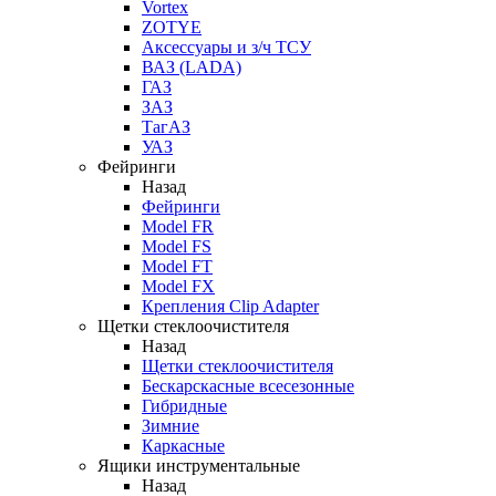
Vortex
ZOTYE
Аксессуары и з/ч ТСУ
ВАЗ (LADA)
ГАЗ
ЗАЗ
ТагАЗ
УАЗ
Фейринги
Назад
Фейринги
Model FR
Model FS
Model FT
Model FX
Крепления Clip Adapter
Щетки стеклоочистителя
Назад
Щетки стеклоочистителя
Бескарскасные всесезонные
Гибридные
Зимние
Каркасные
Ящики инструментальные
Назад