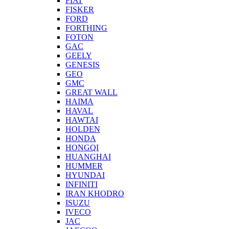
FIAT
FISKER
FORD
FORTHING
FOTON
GAC
GEELY
GENESIS
GEO
GMC
GREAT WALL
HAIMA
HAVAL
HAWTAI
HOLDEN
HONDA
HONGQI
HUANGHAI
HUMMER
HYUNDAI
INFINITI
IRAN KHODRO
ISUZU
IVECO
JAC