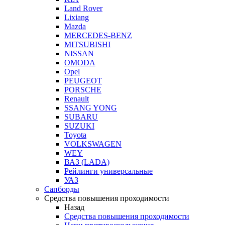
Land Rover
Lixiang
Mazda
MERCEDES-BENZ
MITSUBISHI
NISSAN
OMODA
Opel
PEUGEOT
PORSCHE
Renault
SSANG YONG
SUBARU
SUZUKI
Toyota
VOLKSWAGEN
WEY
ВАЗ (LADA)
Рейлинги универсальные
УАЗ
Сапборды
Средства повышения проходимости
Назад
Средства повышения проходимости