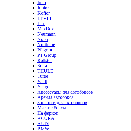
Inno
Junior
Koffer
LEVEL
Lux
MaxBox
Neumann
Nobu
Northline
Piligrim
PT Group
Rollster
Sotra
THULE
Turtle
Vault
Yuago
Аксессуары для автобоксов
Аренда автобокса
Запчасти для автобоксов
Мягкие боксы
На фаркоп
ACURA
AUDI
BMW