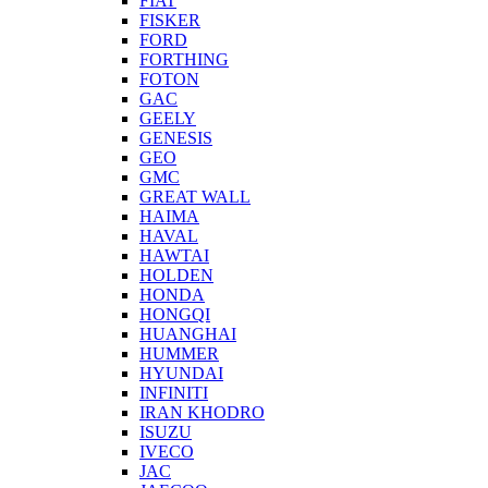
FIAT
FISKER
FORD
FORTHING
FOTON
GAC
GEELY
GENESIS
GEO
GMC
GREAT WALL
HAIMA
HAVAL
HAWTAI
HOLDEN
HONDA
HONGQI
HUANGHAI
HUMMER
HYUNDAI
INFINITI
IRAN KHODRO
ISUZU
IVECO
JAC