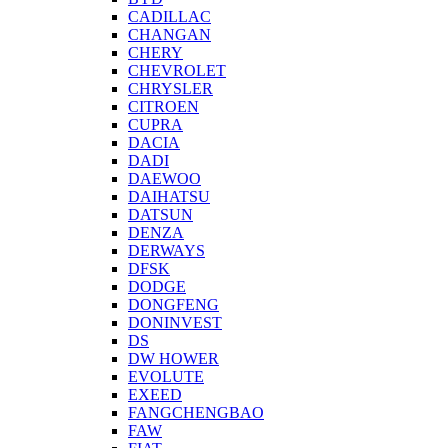
CADILLAC
CHANGAN
CHERY
CHEVROLET
CHRYSLER
CITROEN
CUPRA
DACIA
DADI
DAEWOO
DAIHATSU
DATSUN
DENZA
DERWAYS
DFSK
DODGE
DONGFENG
DONINVEST
DS
DW HOWER
EVOLUTE
EXEED
FANGCHENGBAO
FAW