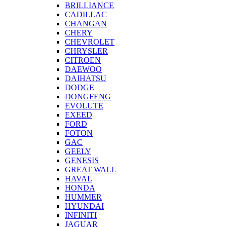
BRILLIANCE
CADILLAC
CHANGAN
CHERY
CHEVROLET
CHRYSLER
CITROEN
DAEWOO
DAIHATSU
DODGE
DONGFENG
EVOLUTE
EXEED
FORD
FOTON
GAC
GEELY
GENESIS
GREAT WALL
HAVAL
HONDA
HUMMER
HYUNDAI
INFINITI
JAGUAR