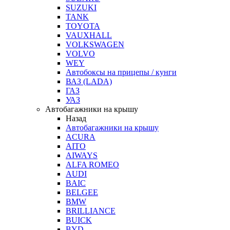
SUZUKI
TANK
TOYOTA
VAUXHALL
VOLKSWAGEN
VOLVO
WEY
Автобоксы на прицепы / кунги
ВАЗ (LADA)
ГАЗ
УАЗ
Автобагажники на крышу
Назад
Автобагажники на крышу
ACURA
AITO
AIWAYS
ALFA ROMEO
AUDI
BAIC
BELGEE
BMW
BRILLIANCE
BUICK
BYD