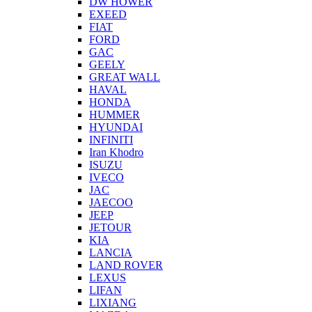
DW HOWER
EXEED
FIAT
FORD
GAC
GEELY
GREAT WALL
HAVAL
HONDA
HUMMER
HYUNDAI
INFINITI
Iran Khodro
ISUZU
IVECO
JAC
JAECOO
JEEP
JETOUR
KIA
LANCIA
LAND ROVER
LEXUS
LIFAN
LIXIANG