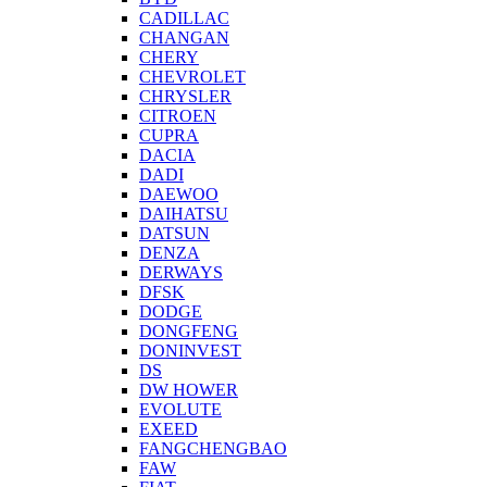
CADILLAC
CHANGAN
CHERY
CHEVROLET
CHRYSLER
CITROEN
CUPRA
DACIA
DADI
DAEWOO
DAIHATSU
DATSUN
DENZA
DERWAYS
DFSK
DODGE
DONGFENG
DONINVEST
DS
DW HOWER
EVOLUTE
EXEED
FANGCHENGBAO
FAW