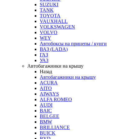
SUZUKI
TANK
TOYOTA
VAUXHALL
VOLKSWAGEN
VOLVO
WEY
Автобоксы на прицепы / кунги
ВАЗ (LADA)
ГАЗ
УАЗ
Автобагажники на крышу
Назад
Автобагажники на крышу
ACURA
AITO
AIWAYS
ALFA ROMEO
AUDI
BAIC
BELGEE
BMW
BRILLIANCE
BUICK
BYD