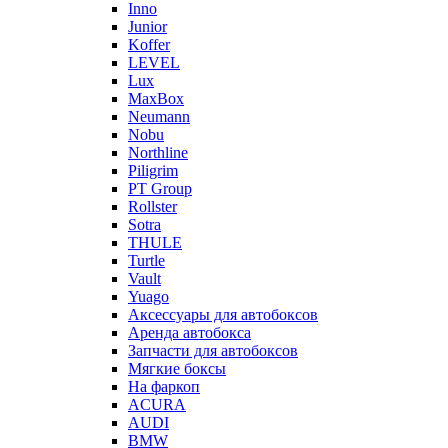
Inno
Junior
Koffer
LEVEL
Lux
MaxBox
Neumann
Nobu
Northline
Piligrim
PT Group
Rollster
Sotra
THULE
Turtle
Vault
Yuago
Аксессуары для автобоксов
Аренда автобокса
Запчасти для автобоксов
Мягкие боксы
На фаркоп
ACURA
AUDI
BMW