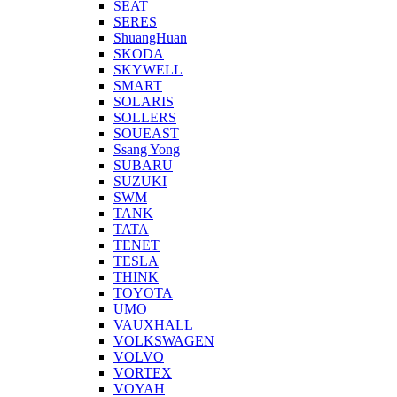
SEAT
SERES
ShuangHuan
SKODA
SKYWELL
SMART
SOLARIS
SOLLERS
SOUEAST
Ssang Yong
SUBARU
SUZUKI
SWM
TANK
TATA
TENET
TESLA
THINK
TOYOTA
UMO
VAUXHALL
VOLKSWAGEN
VOLVO
VORTEX
VOYAH