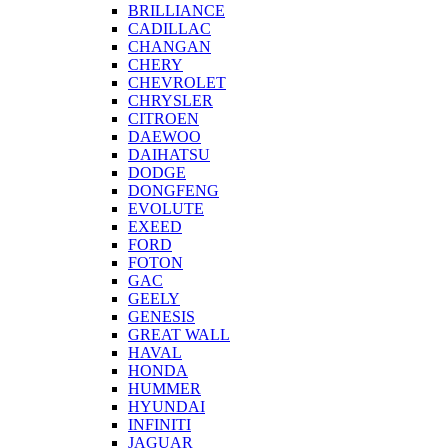
BRILLIANCE
CADILLAC
CHANGAN
CHERY
CHEVROLET
CHRYSLER
CITROEN
DAEWOO
DAIHATSU
DODGE
DONGFENG
EVOLUTE
EXEED
FORD
FOTON
GAC
GEELY
GENESIS
GREAT WALL
HAVAL
HONDA
HUMMER
HYUNDAI
INFINITI
JAGUAR