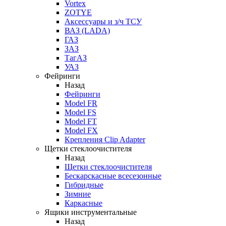
Vortex
ZOTYE
Аксессуары и з/ч ТСУ
ВАЗ (LADA)
ГАЗ
ЗАЗ
ТагАЗ
УАЗ
Фейринги
Назад
Фейринги
Model FR
Model FS
Model FT
Model FX
Крепления Clip Adapter
Щетки стеклоочистителя
Назад
Щетки стеклоочистителя
Бескарскасные всесезонные
Гибридные
Зимние
Каркасные
Ящики инструментальные
Назад