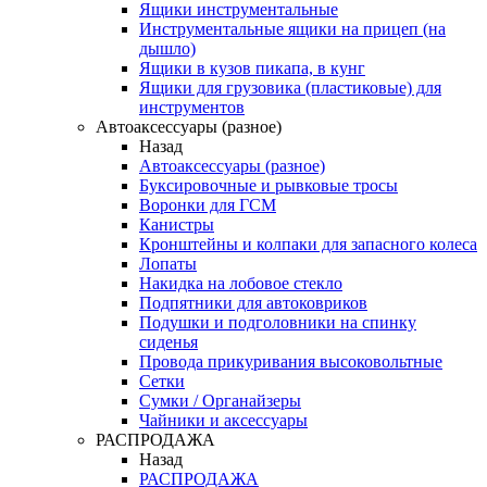
Ящики инструментальные
Инструментальные ящики на прицеп (на
дышло)
Ящики в кузов пикапа, в кунг
Ящики для грузовика (пластиковые) для
инструментов
Автоаксессуары (разное)
Назад
Автоаксессуары (разное)
Буксировочные и рывковые тросы
Воронки для ГСМ
Канистры
Кронштейны и колпаки для запасного колеса
Лопаты
Накидка на лобовое стекло
Подпятники для автоковриков
Подушки и подголовники на спинку
сиденья
Провода прикуривания высоковольтные
Сетки
Сумки / Органайзеры
Чайники и аксессуары
РАСПРОДАЖА
Назад
РАСПРОДАЖА