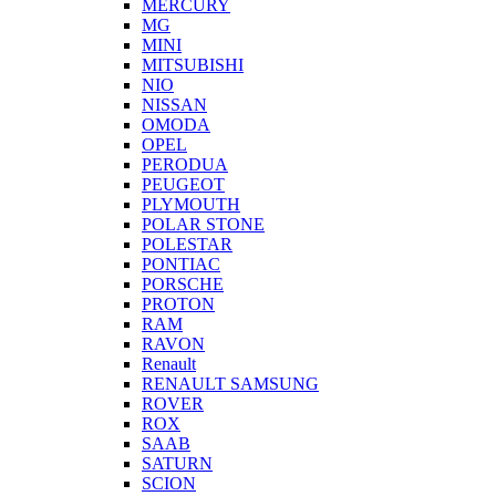
MERCURY
MG
MINI
MITSUBISHI
NIO
NISSAN
OMODA
OPEL
PERODUA
PEUGEOT
PLYMOUTH
POLAR STONE
POLESTAR
PONTIAC
PORSCHE
PROTON
RAM
RAVON
Renault
RENAULT SAMSUNG
ROVER
ROX
SAAB
SATURN
SCION