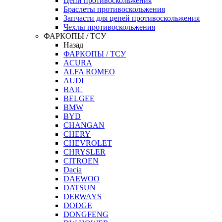
Цепи противоскольжения
Браслеты противоскольжения
Запчасти для цепей противоскольжения
Чехлы противоскольжения
ФАРКОПЫ / ТСУ
Назад
ФАРКОПЫ / ТСУ
ACURA
ALFA ROMEO
AUDI
BAIC
BELGEE
BMW
BYD
CHANGAN
CHERY
CHEVROLET
CHRYSLER
CITROEN
Dacia
DAEWOO
DATSUN
DERWAYS
DODGE
DONGFENG