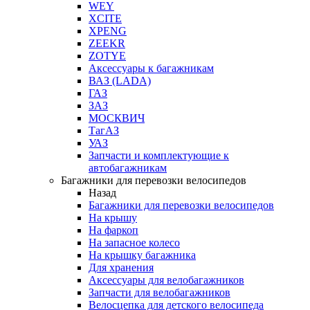
WEY
XCITE
XPENG
ZEEKR
ZOTYE
Аксессуары к багажникам
ВАЗ (LADA)
ГАЗ
ЗАЗ
МОСКВИЧ
ТагАЗ
УАЗ
Запчасти и комплектующие к
автобагажникам
Багажники для перевозки велосипедов
Назад
Багажники для перевозки велосипедов
На крышу
На фаркоп
На запасное колесо
На крышку багажника
Для хранения
Аксессуары для велобагажников
Запчасти для велобагажников
Велосцепка для детского велосипеда