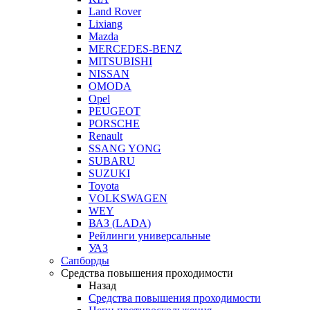
Land Rover
Lixiang
Mazda
MERCEDES-BENZ
MITSUBISHI
NISSAN
OMODA
Opel
PEUGEOT
PORSCHE
Renault
SSANG YONG
SUBARU
SUZUKI
Toyota
VOLKSWAGEN
WEY
ВАЗ (LADA)
Рейлинги универсальные
УАЗ
Сапборды
Средства повышения проходимости
Назад
Средства повышения проходимости