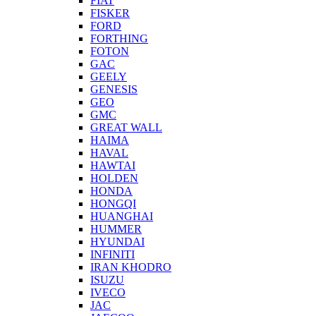
FIAT
FISKER
FORD
FORTHING
FOTON
GAC
GEELY
GENESIS
GEO
GMC
GREAT WALL
HAIMA
HAVAL
HAWTAI
HOLDEN
HONDA
HONGQI
HUANGHAI
HUMMER
HYUNDAI
INFINITI
IRAN KHODRO
ISUZU
IVECO
JAC