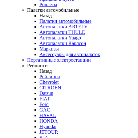
Роллеты
Палатки автомобильные
Назад
Палатки автомобильные
Автопалатки ARTELV
Автопалатки THULE
Автопалатки Yuago
Автопалатки Карлсон
Маркизы
Аксессуары для автопалаток
Портативные электростанции
Рейлинги
Назад
Рейлинги
Chevrolet
CITROEN
Datsun
FIAT
Ford
GAC
HAVAL
HONDA
Hyundai
JETOUR
KIA