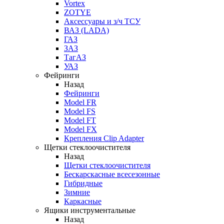
Vortex
ZOTYE
Аксессуары и з/ч ТСУ
ВАЗ (LADA)
ГАЗ
ЗАЗ
ТагАЗ
УАЗ
Фейринги
Назад
Фейринги
Model FR
Model FS
Model FT
Model FX
Крепления Clip Adapter
Щетки стеклоочистителя
Назад
Щетки стеклоочистителя
Бескарскасные всесезонные
Гибридные
Зимние
Каркасные
Ящики инструментальные
Назад