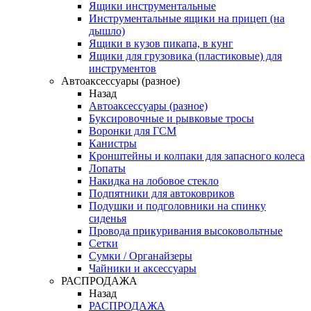
Ящики инструментальные
Инструментальные ящики на прицеп (на
дышло)
Ящики в кузов пикапа, в кунг
Ящики для грузовика (пластиковые) для
инструментов
Автоаксессуары (разное)
Назад
Автоаксессуары (разное)
Буксировочные и рывковые тросы
Воронки для ГСМ
Канистры
Кронштейны и колпаки для запасного колеса
Лопаты
Накидка на лобовое стекло
Подпятники для автоковриков
Подушки и подголовники на спинку
сиденья
Провода прикуривания высоковольтные
Сетки
Сумки / Органайзеры
Чайники и аксессуары
РАСПРОДАЖА
Назад
РАСПРОДАЖА