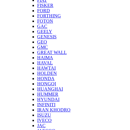
FIAT
FISKER
FORD
FORTHING
FOTON
GAC
GEELY
GENESIS
GEO
GMC
GREAT WALL
HAIMA
HAVAL
HAWTAI
HOLDEN
HONDA
HONGQI
HUANGHAI
HUMMER
HYUNDAI
INFINITI
IRAN KHODRO
ISUZU
IVECO
JAC