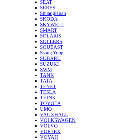
SEAT
SERES
ShuangHuan
SKODA
SKYWELL
SMART
SOLARIS
SOLLERS
SOUEAST
Ssang Yong
SUBARU
SUZUKI
SWM
TANK
TATA
TENET
TESLA
THINK
TOYOTA
UMO
VAUXHALL
VOLKSWAGEN
VOLVO
VORTEX
VOYAH