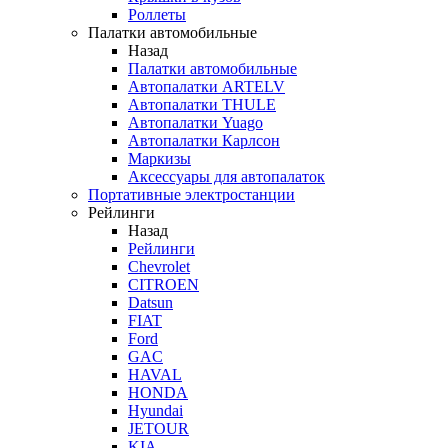
Роллеты
Палатки автомобильные
Назад
Палатки автомобильные
Автопалатки ARTELV
Автопалатки THULE
Автопалатки Yuago
Автопалатки Карлсон
Маркизы
Аксессуары для автопалаток
Портативные электростанции
Рейлинги
Назад
Рейлинги
Chevrolet
CITROEN
Datsun
FIAT
Ford
GAC
HAVAL
HONDA
Hyundai
JETOUR
KIA