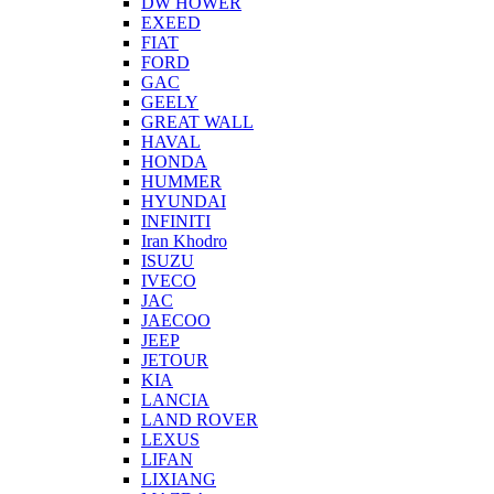
DW HOWER
EXEED
FIAT
FORD
GAC
GEELY
GREAT WALL
HAVAL
HONDA
HUMMER
HYUNDAI
INFINITI
Iran Khodro
ISUZU
IVECO
JAC
JAECOO
JEEP
JETOUR
KIA
LANCIA
LAND ROVER
LEXUS
LIFAN
LIXIANG