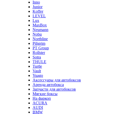
Inno
Junior
Koffer
LEVEL
Lux
MaxBox
Neumann
Nobu
Northline
Piligrim
PT Group
Rollster
Sotra
THULE
Turtle
Vault
Yuago
Аксессуары для автобоксов
Аренда автобокса
Запчасти для автобоксов
Мягкие боксы
На фаркоп
ACURA
AUDI
BMW