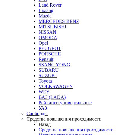
Land Rover
Lixiang
Mazda
MERCEDES-BENZ
MITSUBISHI
NISSAN
OMODA
Opel
PEUGEOT
PORSCHE
Renault
SSANG YONG
SUBARU
SUZUKI
Toyota
VOLKSWAGEN
WEY
ВАЗ (LADA)
Рейлинги универсальные
УАЗ
Сапборды
Средства повышения проходимости
Назад
Средства повышения проходимости