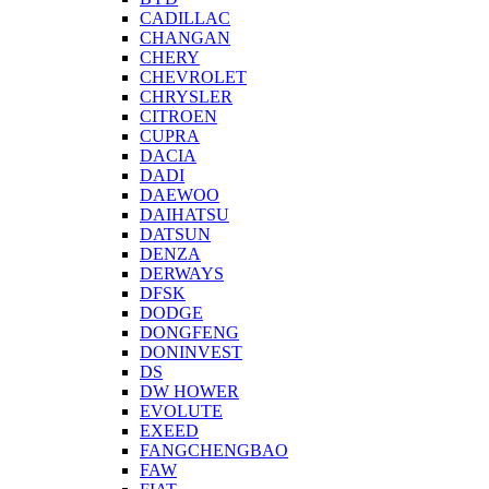
CADILLAC
CHANGAN
CHERY
CHEVROLET
CHRYSLER
CITROEN
CUPRA
DACIA
DADI
DAEWOO
DAIHATSU
DATSUN
DENZA
DERWAYS
DFSK
DODGE
DONGFENG
DONINVEST
DS
DW HOWER
EVOLUTE
EXEED
FANGCHENGBAO
FAW