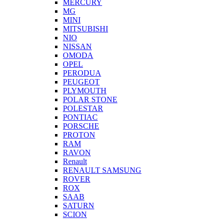
MERCURY
MG
MINI
MITSUBISHI
NIO
NISSAN
OMODA
OPEL
PERODUA
PEUGEOT
PLYMOUTH
POLAR STONE
POLESTAR
PONTIAC
PORSCHE
PROTON
RAM
RAVON
Renault
RENAULT SAMSUNG
ROVER
ROX
SAAB
SATURN
SCION