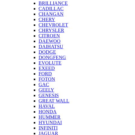
BRILLIANCE
CADILLAC
CHANGAN
CHERY
CHEVROLET
CHRYSLER
CITROEN
DAEWOO
DAIHATSU
DODGE
DONGFENG
EVOLUTE
EXEED
FORD
FOTON
GAC
GEELY
GENESIS
GREAT WALL
HAVAL
HONDA
HUMMER
HYUNDAI
INFINITI
JAGUAR