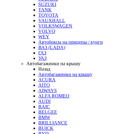
SUZUKI
TANK
TOYOTA
VAUXHALL
VOLKSWAGEN
VOLVO
WEY
Автобоксы на прицепы / кунги
ВАЗ (LADA)
ГАЗ
УАЗ
Автобагажники на крышу
Назад
Автобагажники на крышу
ACURA
AITO
AIWAYS
ALFA ROMEO
AUDI
BAIC
BELGEE
BMW
BRILLIANCE
BUICK
BYD