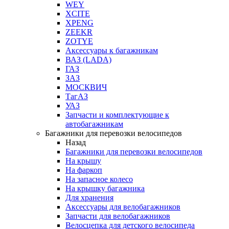
WEY
XCITE
XPENG
ZEEKR
ZOTYE
Аксессуары к багажникам
ВАЗ (LADA)
ГАЗ
ЗАЗ
МОСКВИЧ
ТагАЗ
УАЗ
Запчасти и комплектующие к
автобагажникам
Багажники для перевозки велосипедов
Назад
Багажники для перевозки велосипедов
На крышу
На фаркоп
На запасное колесо
На крышку багажника
Для хранения
Аксессуары для велобагажников
Запчасти для велобагажников
Велосцепка для детского велосипеда