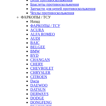
Цепи противоскольжения
Браслеты противоскольжения
Запчасти для цепей противоскольжения
Чехлы противоскольжения
ФАРКОПЫ / ТСУ
Назад
ФАРКОПЫ / ТСУ
ACURA
ALFA ROMEO
AUDI
BAIC
BELGEE
BMW
BYD
CHANGAN
CHERY
CHEVROLET
CHRYSLER
CITROEN
Dacia
DAEWOO
DATSUN
DERWAYS
DODGE
DONGFENG