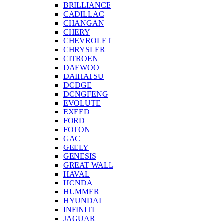
BRILLIANCE
CADILLAC
CHANGAN
CHERY
CHEVROLET
CHRYSLER
CITROEN
DAEWOO
DAIHATSU
DODGE
DONGFENG
EVOLUTE
EXEED
FORD
FOTON
GAC
GEELY
GENESIS
GREAT WALL
HAVAL
HONDA
HUMMER
HYUNDAI
INFINITI
JAGUAR