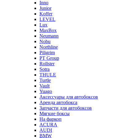
Inno
Junior
Koffer
LEVEL
Lux
MaxBox
Neumann
Nobu
Northline
Piligrim
PT Group
Rollster
Sotra
THULE
Turtle
Vault
Yuago
Аксессуары для автобоксов
Аренда автобокса
Запчасти для автобоксов
Мягкие боксы
На фаркоп
ACURA
AUDI
BMW