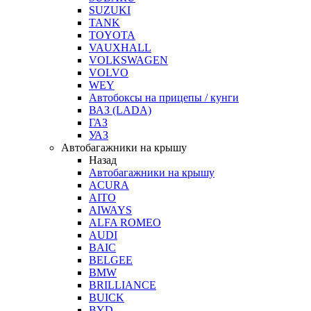
SUZUKI
TANK
TOYOTA
VAUXHALL
VOLKSWAGEN
VOLVO
WEY
Автобоксы на прицепы / кунги
ВАЗ (LADA)
ГАЗ
УАЗ
Автобагажники на крышу
Назад
Автобагажники на крышу
ACURA
AITO
AIWAYS
ALFA ROMEO
AUDI
BAIC
BELGEE
BMW
BRILLIANCE
BUICK
BYD