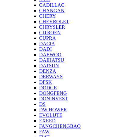
CADILLAC
CHANGAN
CHERY
CHEVROLET
CHRYSLER
CITROEN
CUPRA
DACIA
DADI
DAEWOO
DAIHATSU
DATSUN
DENZA
DERWAYS
DFSK
DODGE
DONGFENG
DONINVEST
DS
DW HOWER
EVOLUTE
EXEED
FANGCHENGBAO
FAW