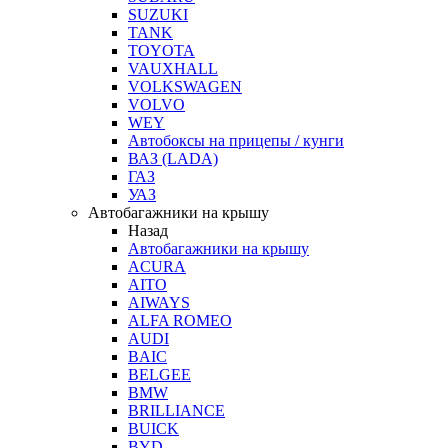
SUZUKI
TANK
TOYOTA
VAUXHALL
VOLKSWAGEN
VOLVO
WEY
Автобоксы на прицепы / кунги
ВАЗ (LADA)
ГАЗ
УАЗ
Автобагажники на крышу
Назад
Автобагажники на крышу
ACURA
AITO
AIWAYS
ALFA ROMEO
AUDI
BAIC
BELGEE
BMW
BRILLIANCE
BUICK
BYD