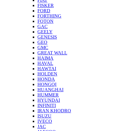
FIAT
FISKER
FORD
FORTHING
FOTON
GAC
GEELY
GENESIS
GEO
GMC
GREAT WALL
HAIMA
HAVAL
HAWTAI
HOLDEN
HONDA
HONGQI
HUANGHAI
HUMMER
HYUNDAI
INFINITI
IRAN KHODRO
ISUZU
IVECO
JAC