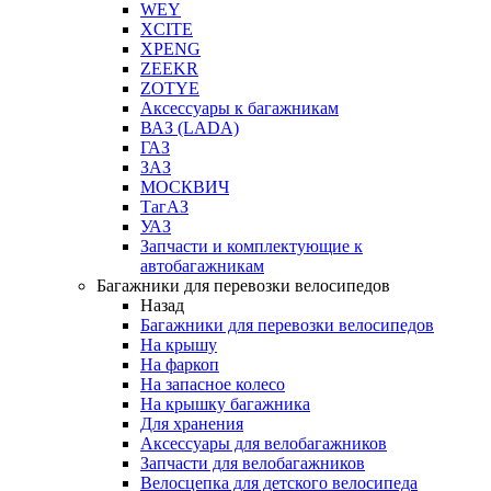
WEY
XCITE
XPENG
ZEEKR
ZOTYE
Аксессуары к багажникам
ВАЗ (LADA)
ГАЗ
ЗАЗ
МОСКВИЧ
ТагАЗ
УАЗ
Запчасти и комплектующие к
автобагажникам
Багажники для перевозки велосипедов
Назад
Багажники для перевозки велосипедов
На крышу
На фаркоп
На запасное колесо
На крышку багажника
Для хранения
Аксессуары для велобагажников
Запчасти для велобагажников
Велосцепка для детского велосипеда