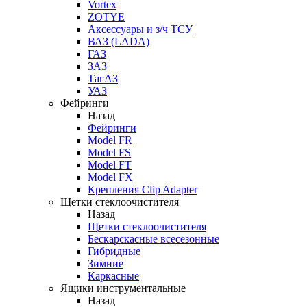
Vortex
ZOTYE
Аксессуары и з/ч ТСУ
ВАЗ (LADA)
ГАЗ
ЗАЗ
ТагАЗ
УАЗ
Фейринги
Назад
Фейринги
Model FR
Model FS
Model FT
Model FX
Крепления Clip Adapter
Щетки стеклоочистителя
Назад
Щетки стеклоочистителя
Бескарскасные всесезонные
Гибридные
Зимние
Каркасные
Ящики инструментальные
Назад