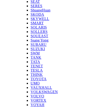
SEAT
SERES
ShuangHuan
SKODA
SKYWELL
SMART
SOLARIS
SOLLERS
SOUEAST
Ssang Yong
SUBARU
SUZUKI
SWM
TANK
TATA
TENET
TESLA
THINK
TOYOTA
UMO
VAUXHALL
VOLKSWAGEN
VOLVO
VORTEX
VOYAH