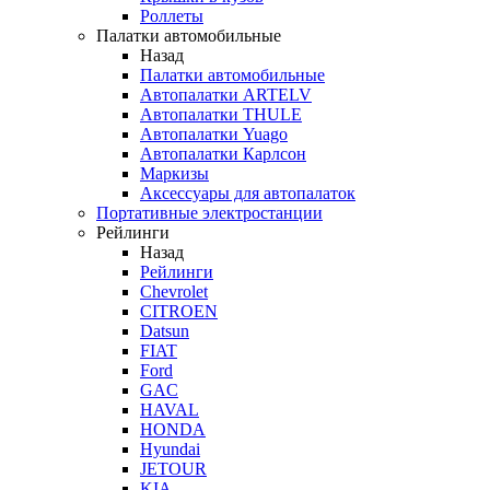
Роллеты
Палатки автомобильные
Назад
Палатки автомобильные
Автопалатки ARTELV
Автопалатки THULE
Автопалатки Yuago
Автопалатки Карлсон
Маркизы
Аксессуары для автопалаток
Портативные электростанции
Рейлинги
Назад
Рейлинги
Chevrolet
CITROEN
Datsun
FIAT
Ford
GAC
HAVAL
HONDA
Hyundai
JETOUR
KIA