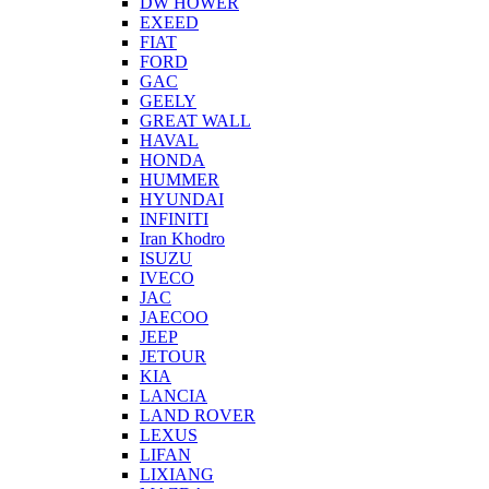
DW HOWER
EXEED
FIAT
FORD
GAC
GEELY
GREAT WALL
HAVAL
HONDA
HUMMER
HYUNDAI
INFINITI
Iran Khodro
ISUZU
IVECO
JAC
JAECOO
JEEP
JETOUR
KIA
LANCIA
LAND ROVER
LEXUS
LIFAN
LIXIANG