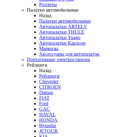
Роллеты
Палатки автомобильные
Назад
Палатки автомобильные
Автопалатки ARTELV
Автопалатки THULE
Автопалатки Yuago
Автопалатки Карлсон
Маркизы
Аксессуары для автопалаток
Портативные электростанции
Рейлинги
Назад
Рейлинги
Chevrolet
CITROEN
Datsun
FIAT
Ford
GAC
HAVAL
HONDA
Hyundai
JETOUR
KIA