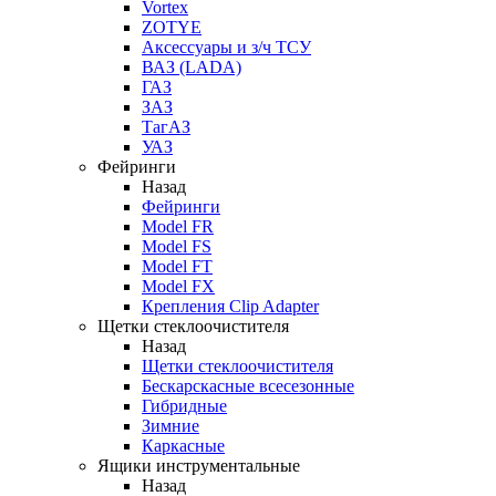
Vortex
ZOTYE
Аксессуары и з/ч ТСУ
ВАЗ (LADA)
ГАЗ
ЗАЗ
ТагАЗ
УАЗ
Фейринги
Назад
Фейринги
Model FR
Model FS
Model FT
Model FX
Крепления Clip Adapter
Щетки стеклоочистителя
Назад
Щетки стеклоочистителя
Бескарскасные всесезонные
Гибридные
Зимние
Каркасные
Ящики инструментальные
Назад