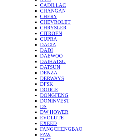
CADILLAC
CHANGAN
CHERY
CHEVROLET
CHRYSLER
CITROEN
CUPRA
DACIA
DADI
DAEWOO
DAIHATSU
DATSUN
DENZA
DERWAYS
DFSK
DODGE
DONGFENG
DONINVEST
DS
DW HOWER
EVOLUTE
EXEED
FANGCHENGBAO
FAW