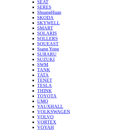
SEAT
SERES
ShuangHuan
SKODA
SKYWELL
SMART
SOLARIS
SOLLERS
SOUEAST
Ssang Yong
SUBARU
SUZUKI
SWM
TANK
TATA
TENET
TESLA
THINK
TOYOTA
UMO
VAUXHALL
VOLKSWAGEN
VOLVO
VORTEX
VOYAH