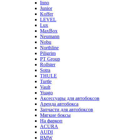
Inno
Junior
Koffer
LEVEL
Lux
MaxBox
Neumann
Nobu
Northline
Piligrim
PT Group
Rollster
Sotra
THULE
Turtle
Vault
Yuago
Аксессуары для автобоксов
Аренда автобокса
Запчасти для автобоксов
Мягкие боксы
На фаркоп
ACURA
AUDI
BMW