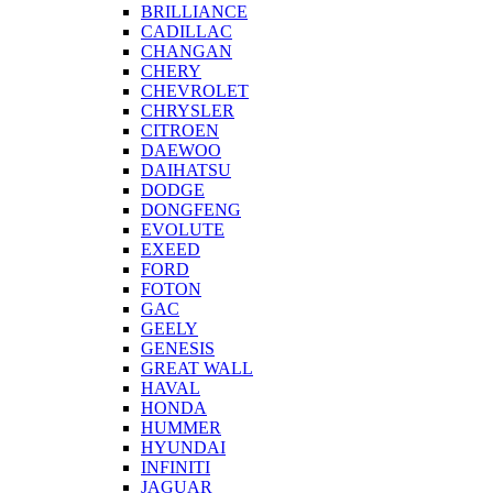
BRILLIANCE
CADILLAC
CHANGAN
CHERY
CHEVROLET
CHRYSLER
CITROEN
DAEWOO
DAIHATSU
DODGE
DONGFENG
EVOLUTE
EXEED
FORD
FOTON
GAC
GEELY
GENESIS
GREAT WALL
HAVAL
HONDA
HUMMER
HYUNDAI
INFINITI
JAGUAR