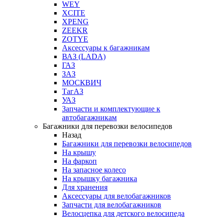
WEY
XCITE
XPENG
ZEEKR
ZOTYE
Аксессуары к багажникам
ВАЗ (LADA)
ГАЗ
ЗАЗ
МОСКВИЧ
ТагАЗ
УАЗ
Запчасти и комплектующие к
автобагажникам
Багажники для перевозки велосипедов
Назад
Багажники для перевозки велосипедов
На крышу
На фаркоп
На запасное колесо
На крышку багажника
Для хранения
Аксессуары для велобагажников
Запчасти для велобагажников
Велосцепка для детского велосипеда