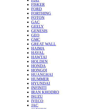
FIAT
FISKER
FORD
FORTHING
FOTON
GAC
GEELY
GENESIS
GEO
GMC
GREAT WALL
HAIMA
HAVAL
HAWTAI
HOLDEN
HONDA
HONGQI
HUANGHAI
HUMMER
HYUNDAI
INFINITI
IRAN KHODRO
ISUZU
IVECO
JAC