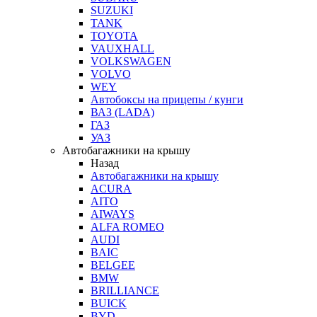
SUZUKI
TANK
TOYOTA
VAUXHALL
VOLKSWAGEN
VOLVO
WEY
Автобоксы на прицепы / кунги
ВАЗ (LADA)
ГАЗ
УАЗ
Автобагажники на крышу
Назад
Автобагажники на крышу
ACURA
AITO
AIWAYS
ALFA ROMEO
AUDI
BAIC
BELGEE
BMW
BRILLIANCE
BUICK
BYD