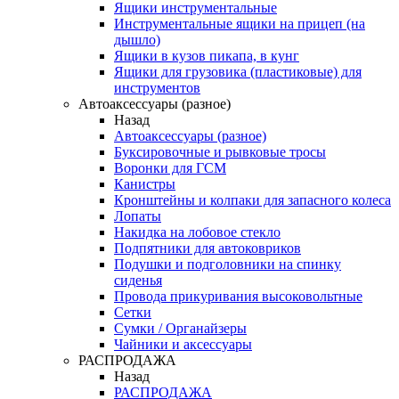
Ящики инструментальные
Инструментальные ящики на прицеп (на
дышло)
Ящики в кузов пикапа, в кунг
Ящики для грузовика (пластиковые) для
инструментов
Автоаксессуары (разное)
Назад
Автоаксессуары (разное)
Буксировочные и рывковые тросы
Воронки для ГСМ
Канистры
Кронштейны и колпаки для запасного колеса
Лопаты
Накидка на лобовое стекло
Подпятники для автоковриков
Подушки и подголовники на спинку
сиденья
Провода прикуривания высоковольтные
Сетки
Сумки / Органайзеры
Чайники и аксессуары
РАСПРОДАЖА
Назад
РАСПРОДАЖА