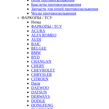
Цепи противоскольжения
Браслеты противоскольжения
Запчасти для цепей противоскольжения
Чехлы противоскольжения
ФАРКОПЫ / ТСУ
Назад
ФАРКОПЫ / ТСУ
ACURA
ALFA ROMEO
AUDI
BAIC
BELGEE
BMW
BYD
CHANGAN
CHERY
CHEVROLET
CHRYSLER
CITROEN
Dacia
DAEWOO
DATSUN
DERWAYS
DODGE
DONGFENG