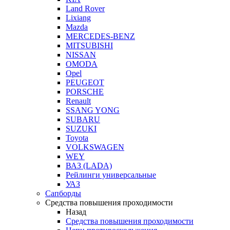
Land Rover
Lixiang
Mazda
MERCEDES-BENZ
MITSUBISHI
NISSAN
OMODA
Opel
PEUGEOT
PORSCHE
Renault
SSANG YONG
SUBARU
SUZUKI
Toyota
VOLKSWAGEN
WEY
ВАЗ (LADA)
Рейлинги универсальные
УАЗ
Сапборды
Средства повышения проходимости
Назад
Средства повышения проходимости