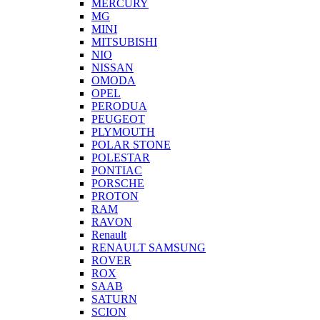
MERCURY
MG
MINI
MITSUBISHI
NIO
NISSAN
OMODA
OPEL
PERODUA
PEUGEOT
PLYMOUTH
POLAR STONE
POLESTAR
PONTIAC
PORSCHE
PROTON
RAM
RAVON
Renault
RENAULT SAMSUNG
ROVER
ROX
SAAB
SATURN
SCION