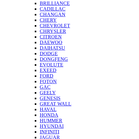
BRILLIANCE
CADILLAC
CHANGAN
CHERY
CHEVROLET
CHRYSLER
CITROEN
DAEWOO
DAIHATSU
DODGE
DONGFENG
EVOLUTE
EXEED
FORD
FOTON
GAC
GEELY
GENESIS
GREAT WALL
HAVAL
HONDA
HUMMER
HYUNDAI
INFINITI
JAGUAR