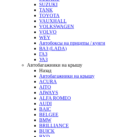
SUZUKI
TANK
TOYOTA
VAUXHALL
VOLKSWAGEN
VOLVO
WEY
Автобоксы на прицепы / кунги
ВАЗ (LADA)
ГАЗ
УАЗ
Автобагажники на крышу
Назад
Автобагажники на крышу
ACURA
AITO
AIWAYS
ALFA ROMEO
AUDI
BAIC
BELGEE
BMW
BRILLIANCE
BUICK
BYD