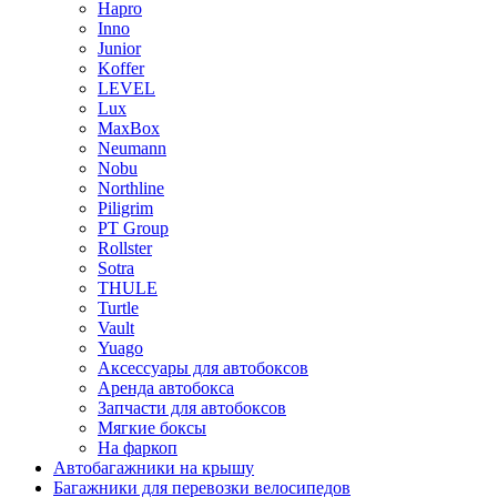
Hapro
Inno
Junior
Koffer
LEVEL
Lux
MaxBox
Neumann
Nobu
Northline
Piligrim
PT Group
Rollster
Sotra
THULE
Turtle
Vault
Yuago
Аксессуары для автобоксов
Аренда автобокса
Запчасти для автобоксов
Мягкие боксы
На фаркоп
Автобагажники на крышу
Багажники для перевозки велосипедов