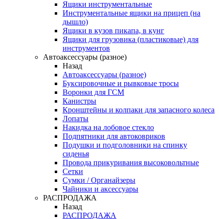
Ящики инструментальные
Инструментальные ящики на прицеп (на
дышло)
Ящики в кузов пикапа, в кунг
Ящики для грузовика (пластиковые) для
инструментов
Автоаксессуары (разное)
Назад
Автоаксессуары (разное)
Буксировочные и рывковые тросы
Воронки для ГСМ
Канистры
Кронштейны и колпаки для запасного колеса
Лопаты
Накидка на лобовое стекло
Подпятники для автоковриков
Подушки и подголовники на спинку
сиденья
Провода прикуривания высоковольтные
Сетки
Сумки / Органайзеры
Чайники и аксессуары
РАСПРОДАЖА
Назад
РАСПРОДАЖА