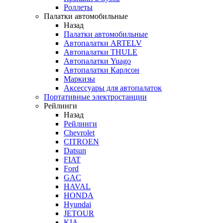
Роллеты
Палатки автомобильные
Назад
Палатки автомобильные
Автопалатки ARTELV
Автопалатки THULE
Автопалатки Yuago
Автопалатки Карлсон
Маркизы
Аксессуары для автопалаток
Портативные электростанции
Рейлинги
Назад
Рейлинги
Chevrolet
CITROEN
Datsun
FIAT
Ford
GAC
HAVAL
HONDA
Hyundai
JETOUR
KIA