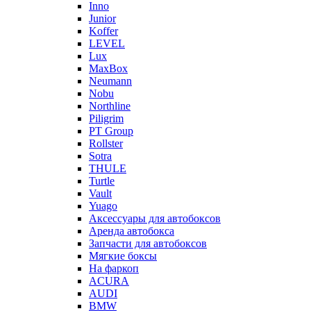
Inno
Junior
Koffer
LEVEL
Lux
MaxBox
Neumann
Nobu
Northline
Piligrim
PT Group
Rollster
Sotra
THULE
Turtle
Vault
Yuago
Аксессуары для автобоксов
Аренда автобокса
Запчасти для автобоксов
Мягкие боксы
На фаркоп
ACURA
AUDI
BMW