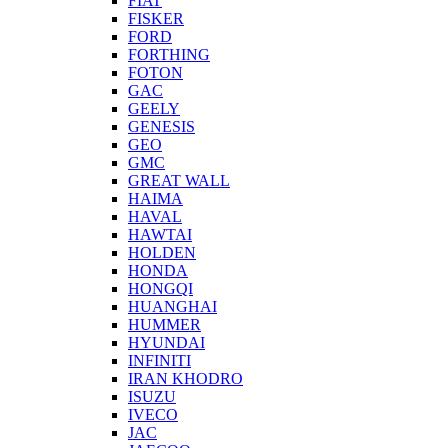
FIAT
FISKER
FORD
FORTHING
FOTON
GAC
GEELY
GENESIS
GEO
GMC
GREAT WALL
HAIMA
HAVAL
HAWTAI
HOLDEN
HONDA
HONGQI
HUANGHAI
HUMMER
HYUNDAI
INFINITI
IRAN KHODRO
ISUZU
IVECO
JAC