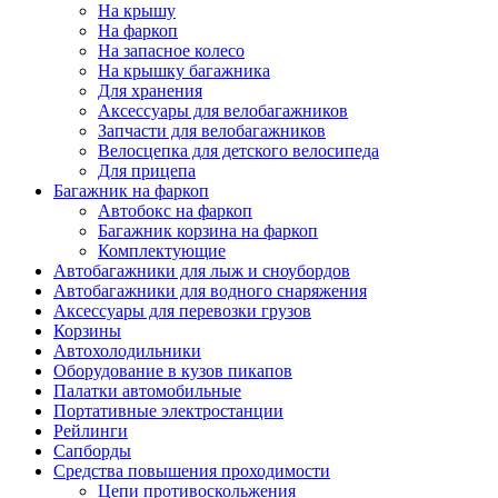
На крышу
На фаркоп
На запасное колесо
На крышку багажника
Для хранения
Аксессуары для велобагажников
Запчасти для велобагажников
Велосцепка для детского велосипеда
Для прицепа
Багажник на фаркоп
Автобокс на фаркоп
Багажник корзина на фаркоп
Комплектующие
Автобагажники для лыж и сноубордов
Автобагажники для водного снаряжения
Аксессуары для перевозки грузов
Корзины
Автохолодильники
Оборудование в кузов пикапов
Палатки автомобильные
Портативные электростанции
Рейлинги
Сапборды
Средства повышения проходимости
Цепи противоскольжения