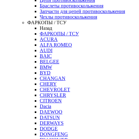
Цепи противоскольжения
Браслеты противоскольжения
Запчасти для цепей противоскольжения
Чехлы противоскольжения
ФАРКОПЫ / ТСУ
Назад
ФАРКОПЫ / ТСУ
ACURA
ALFA ROMEO
AUDI
BAIC
BELGEE
BMW
BYD
CHANGAN
CHERY
CHEVROLET
CHRYSLER
CITROEN
Dacia
DAEWOO
DATSUN
DERWAYS
DODGE
DONGFENG