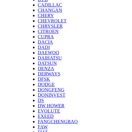
CADILLAC
CHANGAN
CHERY
CHEVROLET
CHRYSLER
CITROEN
CUPRA
DACIA
DADI
DAEWOO
DAIHATSU
DATSUN
DENZA
DERWAYS
DFSK
DODGE
DONGFENG
DONINVEST
DS
DW HOWER
EVOLUTE
EXEED
FANGCHENGBAO
FAW