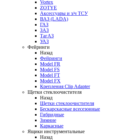
Vortex
ZOTYE
Аксессуары и з/ч ТСУ
ВАЗ (LADA)
ГАЗ
ЗАЗ
ТагАЗ
УАЗ
Фейринги
Назад
Фейринги
Model FR
Model FS
Model FT
Model FX
Крепления Clip Adapter
Щетки стеклоочистителя
Назад
Щетки стеклоочистителя
Бескарскасные всесезонные
Гибридные
Зимние
Каркасные
Ящики инструментальные
Назад