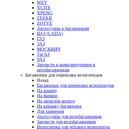
WEY
XCITE
XPENG
ZEEKR
ZOTYE
Аксессуары к багажникам
ВАЗ (LADA)
ГАЗ
ЗАЗ
МОСКВИЧ
ТагАЗ
УАЗ
Запчасти и комплектующие к
автобагажникам
Багажники для перевозки велосипедов
Назад
Багажники для перевозки велосипедов
На крышу
На фаркоп
На запасное колесо
На крышку багажника
Для хранения
Аксессуары для велобагажников
Запчасти для велобагажников
Велосцепка для детского велосипеда