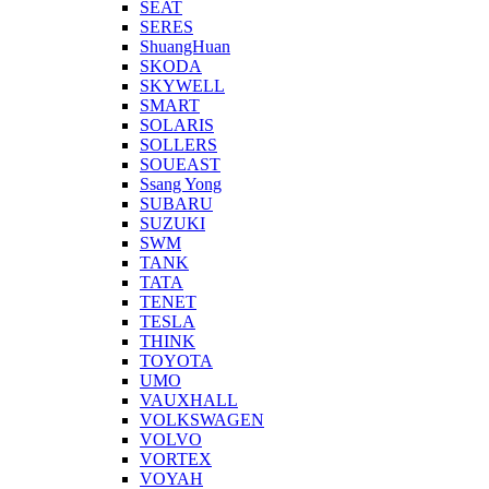
SEAT
SERES
ShuangHuan
SKODA
SKYWELL
SMART
SOLARIS
SOLLERS
SOUEAST
Ssang Yong
SUBARU
SUZUKI
SWM
TANK
TATA
TENET
TESLA
THINK
TOYOTA
UMO
VAUXHALL
VOLKSWAGEN
VOLVO
VORTEX
VOYAH