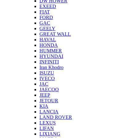
DW HOWER
EXEED
FIAT
FORD
GAC
GEELY
GREAT WALL
HAVAL
HONDA
HUMMER
HYUNDAI
INFINITI
Iran Khodro
ISUZU
IVECO
JAC
JAECOO
JEEP
JETOUR
KIA
LANCIA
LAND ROVER
LEXUS
LIFAN
LIXIANG