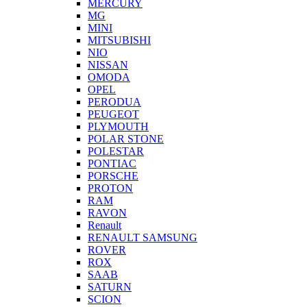
MERCURY
MG
MINI
MITSUBISHI
NIO
NISSAN
OMODA
OPEL
PERODUA
PEUGEOT
PLYMOUTH
POLAR STONE
POLESTAR
PONTIAC
PORSCHE
PROTON
RAM
RAVON
Renault
RENAULT SAMSUNG
ROVER
ROX
SAAB
SATURN
SCION