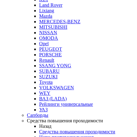
Land Rover
Lixiang
Mazda
MERCEDES-BENZ
MITSUBISHI
NISSAN
OMODA
Opel
PEUGEOT
PORSCHE
Renault
SSANG YONG
SUBARU
SUZUKI
Toyota
VOLKSWAGEN
WEY
ВАЗ (LADA)
Рейлинги универсальные
УАЗ
Сапборды
Средства повышения проходимости
Назад
Средства повышения проходимости