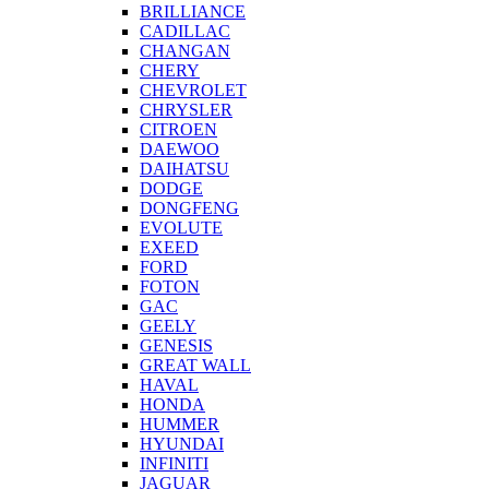
BRILLIANCE
CADILLAC
CHANGAN
CHERY
CHEVROLET
CHRYSLER
CITROEN
DAEWOO
DAIHATSU
DODGE
DONGFENG
EVOLUTE
EXEED
FORD
FOTON
GAC
GEELY
GENESIS
GREAT WALL
HAVAL
HONDA
HUMMER
HYUNDAI
INFINITI
JAGUAR