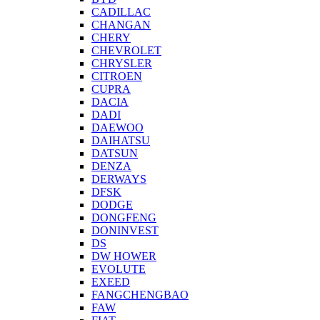
CADILLAC
CHANGAN
CHERY
CHEVROLET
CHRYSLER
CITROEN
CUPRA
DACIA
DADI
DAEWOO
DAIHATSU
DATSUN
DENZA
DERWAYS
DFSK
DODGE
DONGFENG
DONINVEST
DS
DW HOWER
EVOLUTE
EXEED
FANGCHENGBAO
FAW