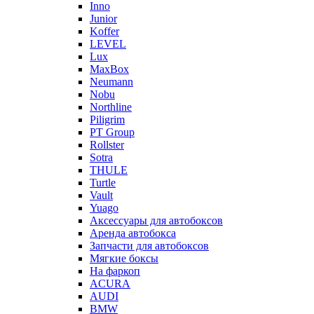
Inno
Junior
Koffer
LEVEL
Lux
MaxBox
Neumann
Nobu
Northline
Piligrim
PT Group
Rollster
Sotra
THULE
Turtle
Vault
Yuago
Аксессуары для автобоксов
Аренда автобокса
Запчасти для автобоксов
Мягкие боксы
На фаркоп
ACURA
AUDI
BMW