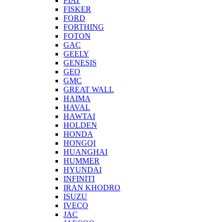
FIAT
FISKER
FORD
FORTHING
FOTON
GAC
GEELY
GENESIS
GEO
GMC
GREAT WALL
HAIMA
HAVAL
HAWTAI
HOLDEN
HONDA
HONGQI
HUANGHAI
HUMMER
HYUNDAI
INFINITI
IRAN KHODRO
ISUZU
IVECO
JAC