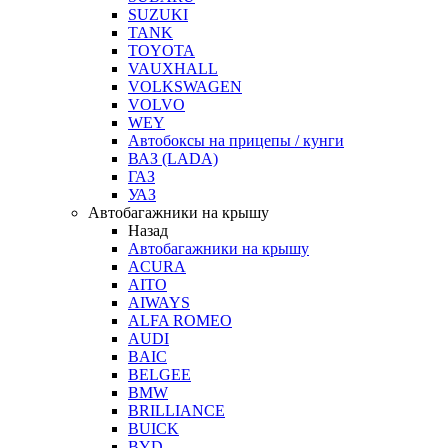
SUZUKI
TANK
TOYOTA
VAUXHALL
VOLKSWAGEN
VOLVO
WEY
Автобоксы на прицепы / кунги
ВАЗ (LADA)
ГАЗ
УАЗ
Автобагажники на крышу
Назад
Автобагажники на крышу
ACURA
AITO
AIWAYS
ALFA ROMEO
AUDI
BAIC
BELGEE
BMW
BRILLIANCE
BUICK
BYD