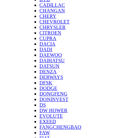
CADILLAC
CHANGAN
CHERY
CHEVROLET
CHRYSLER
CITROEN
CUPRA
DACIA
DADI
DAEWOO
DAIHATSU
DATSUN
DENZA
DERWAYS
DFSK
DODGE
DONGFENG
DONINVEST
DS
DW HOWER
EVOLUTE
EXEED
FANGCHENGBAO
FAW