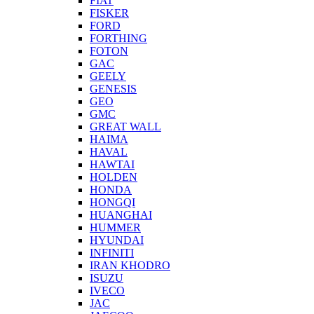
FIAT
FISKER
FORD
FORTHING
FOTON
GAC
GEELY
GENESIS
GEO
GMC
GREAT WALL
HAIMA
HAVAL
HAWTAI
HOLDEN
HONDA
HONGQI
HUANGHAI
HUMMER
HYUNDAI
INFINITI
IRAN KHODRO
ISUZU
IVECO
JAC