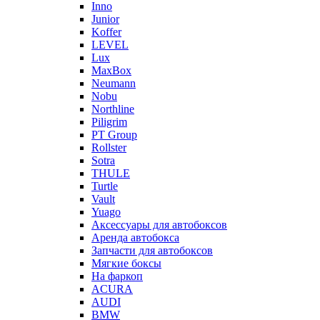
Inno
Junior
Koffer
LEVEL
Lux
MaxBox
Neumann
Nobu
Northline
Piligrim
PT Group
Rollster
Sotra
THULE
Turtle
Vault
Yuago
Аксессуары для автобоксов
Аренда автобокса
Запчасти для автобоксов
Мягкие боксы
На фаркоп
ACURA
AUDI
BMW