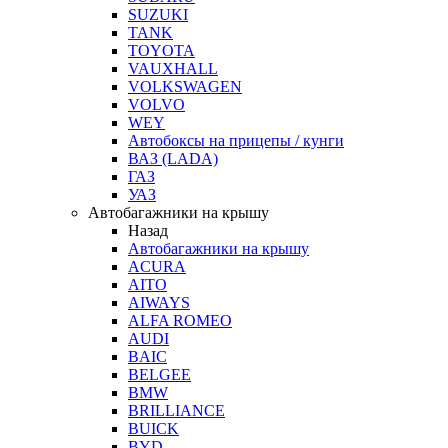
SUZUKI
TANK
TOYOTA
VAUXHALL
VOLKSWAGEN
VOLVO
WEY
Автобоксы на прицепы / кунги
ВАЗ (LADA)
ГАЗ
УАЗ
Автобагажники на крышу
Назад
Автобагажники на крышу
ACURA
AITO
AIWAYS
ALFA ROMEO
AUDI
BAIC
BELGEE
BMW
BRILLIANCE
BUICK
BYD