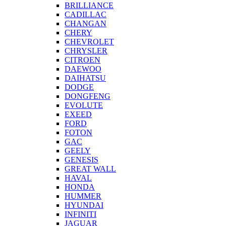
BRILLIANCE
CADILLAC
CHANGAN
CHERY
CHEVROLET
CHRYSLER
CITROEN
DAEWOO
DAIHATSU
DODGE
DONGFENG
EVOLUTE
EXEED
FORD
FOTON
GAC
GEELY
GENESIS
GREAT WALL
HAVAL
HONDA
HUMMER
HYUNDAI
INFINITI
JAGUAR