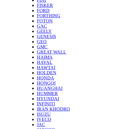
FIAT
FISKER
FORD
FORTHING
FOTON
GAC
GEELY
GENESIS
GEO
GMC
GREAT WALL
HAIMA
HAVAL
HAWTAI
HOLDEN
HONDA
HONGQI
HUANGHAI
HUMMER
HYUNDAI
INFINITI
IRAN KHODRO
ISUZU
IVECO
JAC