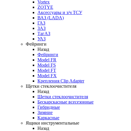
Vortex
ZOTYE
Аксессуары и з/ч ТСУ
ВАЗ (LADA)
ГАЗ
ЗАЗ
ТагАЗ
УАЗ
Фейринги
Назад
Фейринги
Model FR
Model FS
Model FT
Model FX
Крепления Clip Adapter
Щетки стеклоочистителя
Назад
Щетки стеклоочистителя
Бескарскасные всесезонные
Гибридные
Зимние
Каркасные
Ящики инструментальные
Назад