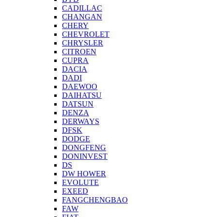
CADILLAC
CHANGAN
CHERY
CHEVROLET
CHRYSLER
CITROEN
CUPRA
DACIA
DADI
DAEWOO
DAIHATSU
DATSUN
DENZA
DERWAYS
DFSK
DODGE
DONGFENG
DONINVEST
DS
DW HOWER
EVOLUTE
EXEED
FANGCHENGBAO
FAW