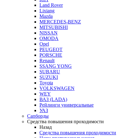
Land Rover
Lixiang
Mazda
MERCEDES-BENZ
MITSUBISHI
NISSAN
OMODA
Opel
PEUGEOT
PORSCHE
Renault
SSANG YONG
SUBARU
SUZUKI
Toyota
VOLKSWAGEN
WEY
ВАЗ (LADA)
Рейлинги универсальные
УАЗ
Сапборды
Средства повышения проходимости
Назад
Средства повышения проходимости