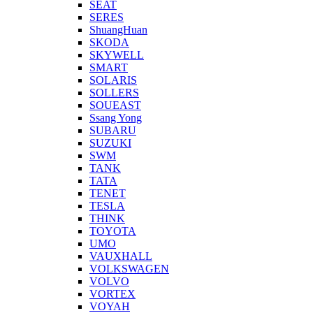
SEAT
SERES
ShuangHuan
SKODA
SKYWELL
SMART
SOLARIS
SOLLERS
SOUEAST
Ssang Yong
SUBARU
SUZUKI
SWM
TANK
TATA
TENET
TESLA
THINK
TOYOTA
UMO
VAUXHALL
VOLKSWAGEN
VOLVO
VORTEX
VOYAH