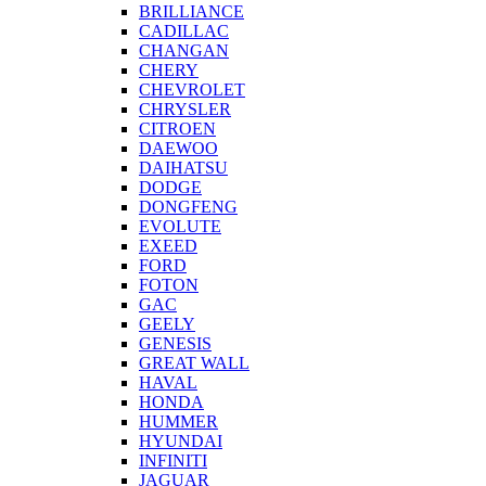
BRILLIANCE
CADILLAC
CHANGAN
CHERY
CHEVROLET
CHRYSLER
CITROEN
DAEWOO
DAIHATSU
DODGE
DONGFENG
EVOLUTE
EXEED
FORD
FOTON
GAC
GEELY
GENESIS
GREAT WALL
HAVAL
HONDA
HUMMER
HYUNDAI
INFINITI
JAGUAR