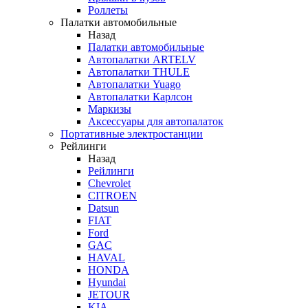
Роллеты
Палатки автомобильные
Назад
Палатки автомобильные
Автопалатки ARTELV
Автопалатки THULE
Автопалатки Yuago
Автопалатки Карлсон
Маркизы
Аксессуары для автопалаток
Портативные электростанции
Рейлинги
Назад
Рейлинги
Chevrolet
CITROEN
Datsun
FIAT
Ford
GAC
HAVAL
HONDA
Hyundai
JETOUR
KIA