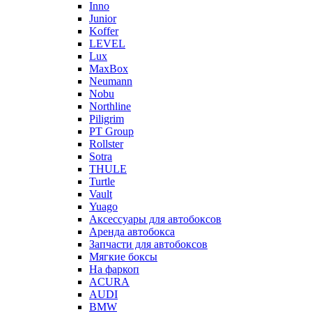
Inno
Junior
Koffer
LEVEL
Lux
MaxBox
Neumann
Nobu
Northline
Piligrim
PT Group
Rollster
Sotra
THULE
Turtle
Vault
Yuago
Аксессуары для автобоксов
Аренда автобокса
Запчасти для автобоксов
Мягкие боксы
На фаркоп
ACURA
AUDI
BMW