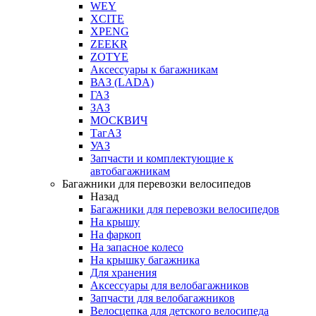
WEY
XCITE
XPENG
ZEEKR
ZOTYE
Аксессуары к багажникам
ВАЗ (LADA)
ГАЗ
ЗАЗ
МОСКВИЧ
ТагАЗ
УАЗ
Запчасти и комплектующие к
автобагажникам
Багажники для перевозки велосипедов
Назад
Багажники для перевозки велосипедов
На крышу
На фаркоп
На запасное колесо
На крышку багажника
Для хранения
Аксессуары для велобагажников
Запчасти для велобагажников
Велосцепка для детского велосипеда