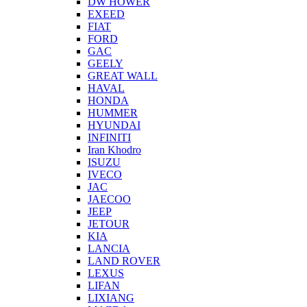
DW HOWER
EXEED
FIAT
FORD
GAC
GEELY
GREAT WALL
HAVAL
HONDA
HUMMER
HYUNDAI
INFINITI
Iran Khodro
ISUZU
IVECO
JAC
JAECOO
JEEP
JETOUR
KIA
LANCIA
LAND ROVER
LEXUS
LIFAN
LIXIANG