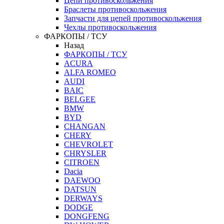
Цепи противоскольжения
Браслеты противоскольжения
Запчасти для цепей противоскольжения
Чехлы противоскольжения
ФАРКОПЫ / ТСУ
Назад
ФАРКОПЫ / ТСУ
ACURA
ALFA ROMEO
AUDI
BAIC
BELGEE
BMW
BYD
CHANGAN
CHERY
CHEVROLET
CHRYSLER
CITROEN
Dacia
DAEWOO
DATSUN
DERWAYS
DODGE
DONGFENG