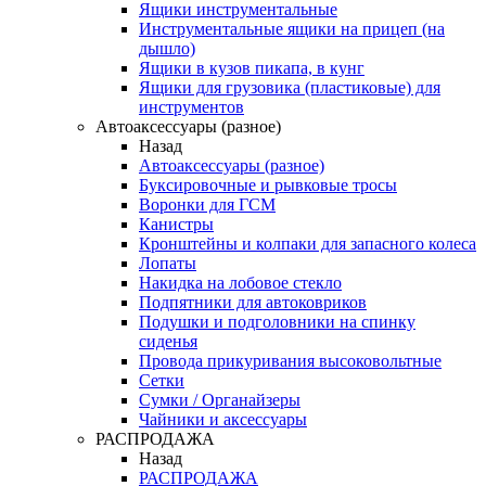
Ящики инструментальные
Инструментальные ящики на прицеп (на
дышло)
Ящики в кузов пикапа, в кунг
Ящики для грузовика (пластиковые) для
инструментов
Автоаксессуары (разное)
Назад
Автоаксессуары (разное)
Буксировочные и рывковые тросы
Воронки для ГСМ
Канистры
Кронштейны и колпаки для запасного колеса
Лопаты
Накидка на лобовое стекло
Подпятники для автоковриков
Подушки и подголовники на спинку
сиденья
Провода прикуривания высоковольтные
Сетки
Сумки / Органайзеры
Чайники и аксессуары
РАСПРОДАЖА
Назад
РАСПРОДАЖА