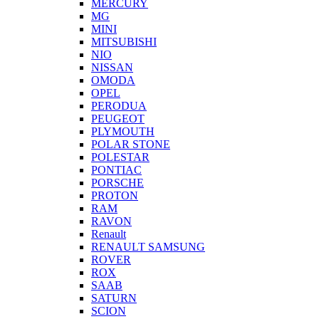
MERCURY
MG
MINI
MITSUBISHI
NIO
NISSAN
OMODA
OPEL
PERODUA
PEUGEOT
PLYMOUTH
POLAR STONE
POLESTAR
PONTIAC
PORSCHE
PROTON
RAM
RAVON
Renault
RENAULT SAMSUNG
ROVER
ROX
SAAB
SATURN
SCION