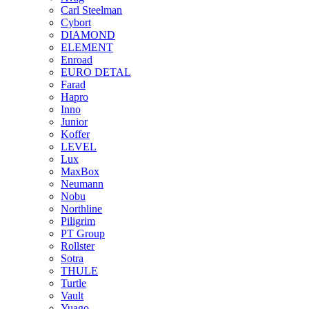
Carl Steelman
Cybort
DIAMOND
ELEMENT
Enroad
EURO DETAL
Farad
Hapro
Inno
Junior
Koffer
LEVEL
Lux
MaxBox
Neumann
Nobu
Northline
Piligrim
PT Group
Rollster
Sotra
THULE
Turtle
Vault
Yuago