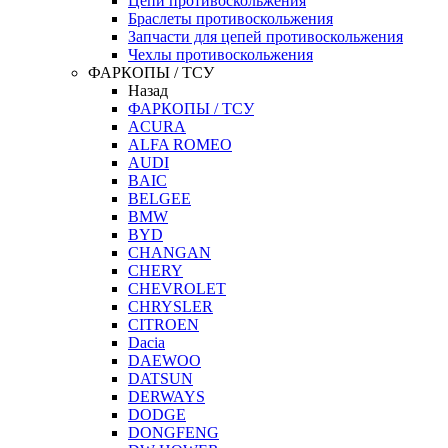
Цепи противоскольжения
Браслеты противоскольжения
Запчасти для цепей противоскольжения
Чехлы противоскольжения
ФАРКОПЫ / ТСУ
Назад
ФАРКОПЫ / ТСУ
ACURA
ALFA ROMEO
AUDI
BAIC
BELGEE
BMW
BYD
CHANGAN
CHERY
CHEVROLET
CHRYSLER
CITROEN
Dacia
DAEWOO
DATSUN
DERWAYS
DODGE
DONGFENG