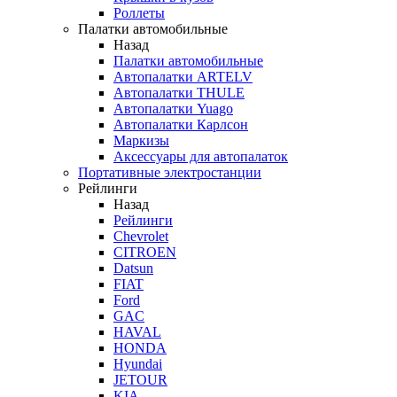
Роллеты
Палатки автомобильные
Назад
Палатки автомобильные
Автопалатки ARTELV
Автопалатки THULE
Автопалатки Yuago
Автопалатки Карлсон
Маркизы
Аксессуары для автопалаток
Портативные электростанции
Рейлинги
Назад
Рейлинги
Chevrolet
CITROEN
Datsun
FIAT
Ford
GAC
HAVAL
HONDA
Hyundai
JETOUR
KIA