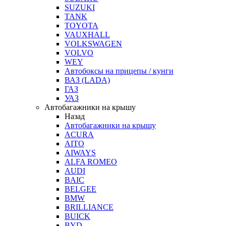
SUZUKI
TANK
TOYOTA
VAUXHALL
VOLKSWAGEN
VOLVO
WEY
Автобоксы на прицепы / кунги
ВАЗ (LADA)
ГАЗ
УАЗ
Автобагажники на крышу
Назад
Автобагажники на крышу
ACURA
AITO
AIWAYS
ALFA ROMEO
AUDI
BAIC
BELGEE
BMW
BRILLIANCE
BUICK
BYD