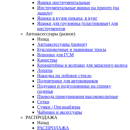
Ящики инструментальные
Инструментальные ящики на прицеп (на
дышло)
Ящики в кузов пикапа, в кунг
Ящики для грузовика (пластиковые) для
инструментов
Автоаксессуары (разное)
Назад
Автоаксессуары (разное)
Буксировочные и рывковые тросы
Воронки для ГСМ
Канистры
Кронштейны и колпаки для запасного колеса
Лопаты
Накидка на лобовое стекло
Подпятники для автоковриков
Подушки и подголовники на спинку
сиденья
Провода прикуривания высоковольтные
Сетки
Сумки / Органайзеры
Чайники и аксессуары
РАСПРОДАЖА
Назад
РАСПРОДАЖА