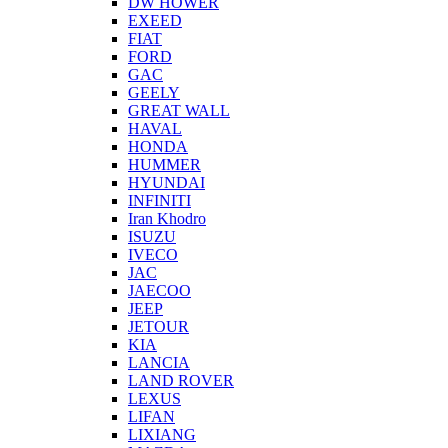
DW HOWER
EXEED
FIAT
FORD
GAC
GEELY
GREAT WALL
HAVAL
HONDA
HUMMER
HYUNDAI
INFINITI
Iran Khodro
ISUZU
IVECO
JAC
JAECOO
JEEP
JETOUR
KIA
LANCIA
LAND ROVER
LEXUS
LIFAN
LIXIANG