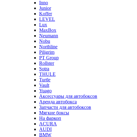
Inno
Junior
Koffer
LEVEL
Lux
MaxBox
Neumann
Nobu
Northline
Piligrim
PT Group
Rollster
Sotra
THULE
Turtle
Vault
Yuago
Аксессуары для автобоксов
Аренда автобокса
Запчасти для автобоксов
Мягкие боксы
На фаркоп
ACURA
AUDI
BMW