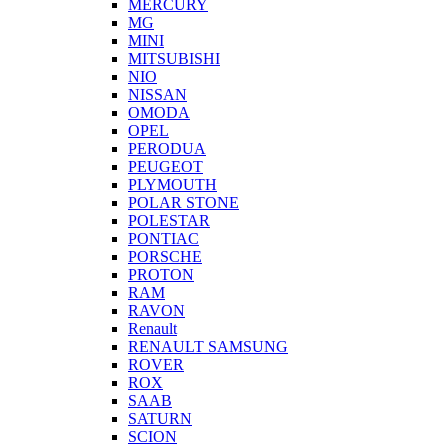
MERCURY
MG
MINI
MITSUBISHI
NIO
NISSAN
OMODA
OPEL
PERODUA
PEUGEOT
PLYMOUTH
POLAR STONE
POLESTAR
PONTIAC
PORSCHE
PROTON
RAM
RAVON
Renault
RENAULT SAMSUNG
ROVER
ROX
SAAB
SATURN
SCION