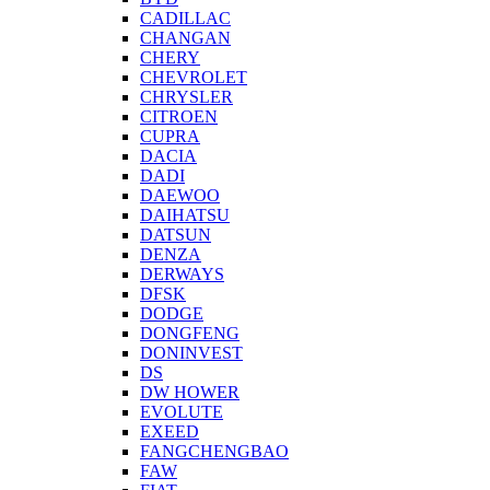
CADILLAC
CHANGAN
CHERY
CHEVROLET
CHRYSLER
CITROEN
CUPRA
DACIA
DADI
DAEWOO
DAIHATSU
DATSUN
DENZA
DERWAYS
DFSK
DODGE
DONGFENG
DONINVEST
DS
DW HOWER
EVOLUTE
EXEED
FANGCHENGBAO
FAW