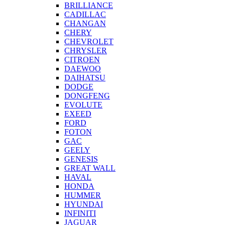
BRILLIANCE
CADILLAC
CHANGAN
CHERY
CHEVROLET
CHRYSLER
CITROEN
DAEWOO
DAIHATSU
DODGE
DONGFENG
EVOLUTE
EXEED
FORD
FOTON
GAC
GEELY
GENESIS
GREAT WALL
HAVAL
HONDA
HUMMER
HYUNDAI
INFINITI
JAGUAR