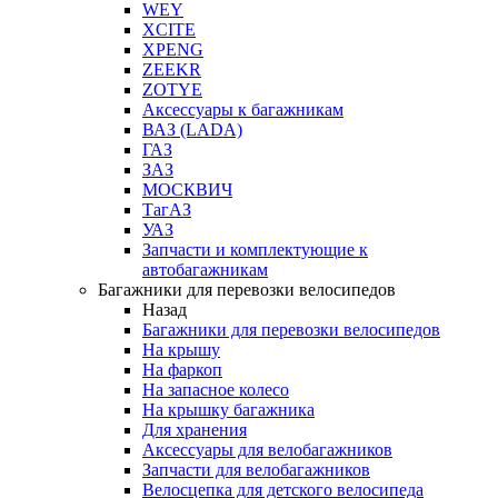
WEY
XCITE
XPENG
ZEEKR
ZOTYE
Аксессуары к багажникам
ВАЗ (LADA)
ГАЗ
ЗАЗ
МОСКВИЧ
ТагАЗ
УАЗ
Запчасти и комплектующие к
автобагажникам
Багажники для перевозки велосипедов
Назад
Багажники для перевозки велосипедов
На крышу
На фаркоп
На запасное колесо
На крышку багажника
Для хранения
Аксессуары для велобагажников
Запчасти для велобагажников
Велосцепка для детского велосипеда