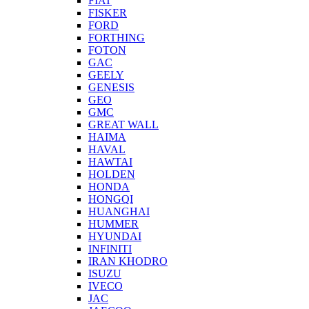
FIAT
FISKER
FORD
FORTHING
FOTON
GAC
GEELY
GENESIS
GEO
GMC
GREAT WALL
HAIMA
HAVAL
HAWTAI
HOLDEN
HONDA
HONGQI
HUANGHAI
HUMMER
HYUNDAI
INFINITI
IRAN KHODRO
ISUZU
IVECO
JAC