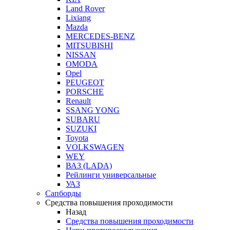
Land Rover
Lixiang
Mazda
MERCEDES-BENZ
MITSUBISHI
NISSAN
OMODA
Opel
PEUGEOT
PORSCHE
Renault
SSANG YONG
SUBARU
SUZUKI
Toyota
VOLKSWAGEN
WEY
ВАЗ (LADA)
Рейлинги универсальные
УАЗ
Сапборды
Средства повышения проходимости
Назад
Средства повышения проходимости