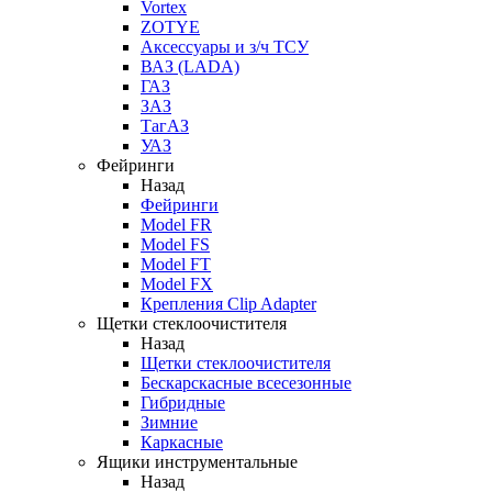
Vortex
ZOTYE
Аксессуары и з/ч ТСУ
ВАЗ (LADA)
ГАЗ
ЗАЗ
ТагАЗ
УАЗ
Фейринги
Назад
Фейринги
Model FR
Model FS
Model FT
Model FX
Крепления Clip Adapter
Щетки стеклоочистителя
Назад
Щетки стеклоочистителя
Бескарскасные всесезонные
Гибридные
Зимние
Каркасные
Ящики инструментальные
Назад