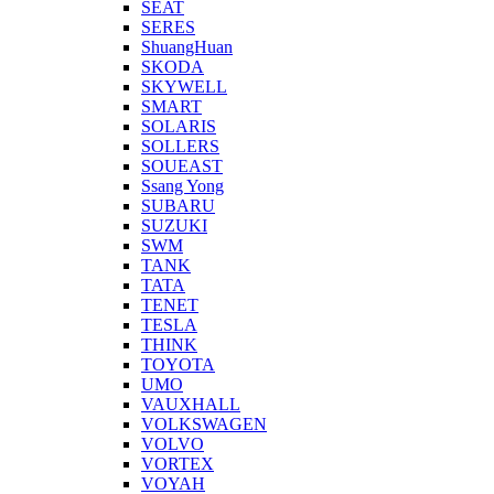
SEAT
SERES
ShuangHuan
SKODA
SKYWELL
SMART
SOLARIS
SOLLERS
SOUEAST
Ssang Yong
SUBARU
SUZUKI
SWM
TANK
TATA
TENET
TESLA
THINK
TOYOTA
UMO
VAUXHALL
VOLKSWAGEN
VOLVO
VORTEX
VOYAH