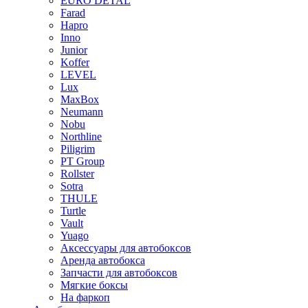
EURO DETAL
Farad
Hapro
Inno
Junior
Koffer
LEVEL
Lux
MaxBox
Neumann
Nobu
Northline
Piligrim
PT Group
Rollster
Sotra
THULE
Turtle
Vault
Yuago
Аксессуары для автобоксов
Аренда автобокса
Запчасти для автобоксов
Мягкие боксы
На фаркоп