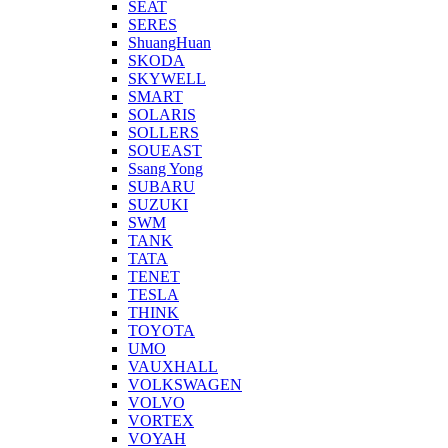
SEAT
SERES
ShuangHuan
SKODA
SKYWELL
SMART
SOLARIS
SOLLERS
SOUEAST
Ssang Yong
SUBARU
SUZUKI
SWM
TANK
TATA
TENET
TESLA
THINK
TOYOTA
UMO
VAUXHALL
VOLKSWAGEN
VOLVO
VORTEX
VOYAH