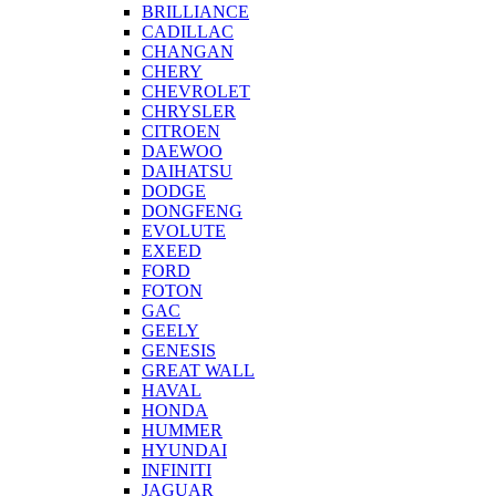
BRILLIANCE
CADILLAC
CHANGAN
CHERY
CHEVROLET
CHRYSLER
CITROEN
DAEWOO
DAIHATSU
DODGE
DONGFENG
EVOLUTE
EXEED
FORD
FOTON
GAC
GEELY
GENESIS
GREAT WALL
HAVAL
HONDA
HUMMER
HYUNDAI
INFINITI
JAGUAR