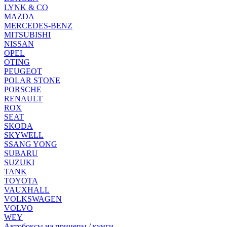
LYNK & CO
MAZDA
MERCEDES-BENZ
MITSUBISHI
NISSAN
OPEL
OTING
PEUGEOT
POLAR STONE
PORSCHE
RENAULT
ROX
SEAT
SKODA
SKYWELL
SSANG YONG
SUBARU
SUZUKI
TANK
TOYOTA
VAUXHALL
VOLKSWAGEN
VOLVO
WEY
Автобоксы на прицепы / кунги