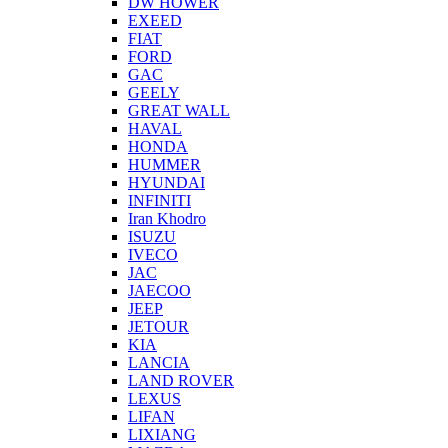
DW HOWER
EXEED
FIAT
FORD
GAC
GEELY
GREAT WALL
HAVAL
HONDA
HUMMER
HYUNDAI
INFINITI
Iran Khodro
ISUZU
IVECO
JAC
JAECOO
JEEP
JETOUR
KIA
LANCIA
LAND ROVER
LEXUS
LIFAN
LIXIANG