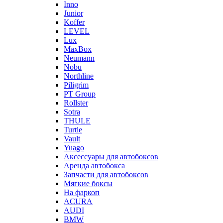
Inno
Junior
Koffer
LEVEL
Lux
MaxBox
Neumann
Nobu
Northline
Piligrim
PT Group
Rollster
Sotra
THULE
Turtle
Vault
Yuago
Аксессуары для автобоксов
Аренда автобокса
Запчасти для автобоксов
Мягкие боксы
На фаркоп
ACURA
AUDI
BMW