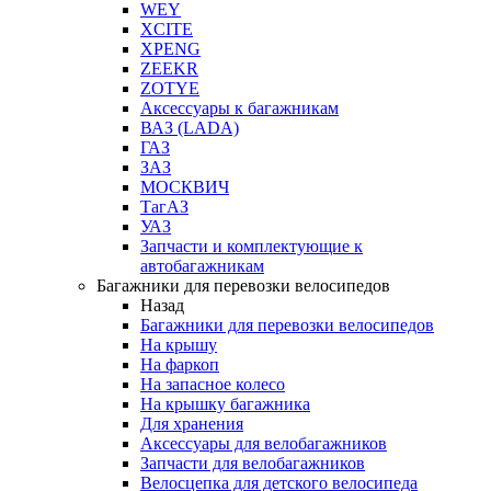
WEY
XCITE
XPENG
ZEEKR
ZOTYE
Аксессуары к багажникам
ВАЗ (LADA)
ГАЗ
ЗАЗ
МОСКВИЧ
ТагАЗ
УАЗ
Запчасти и комплектующие к
автобагажникам
Багажники для перевозки велосипедов
Назад
Багажники для перевозки велосипедов
На крышу
На фаркоп
На запасное колесо
На крышку багажника
Для хранения
Аксессуары для велобагажников
Запчасти для велобагажников
Велосцепка для детского велосипеда