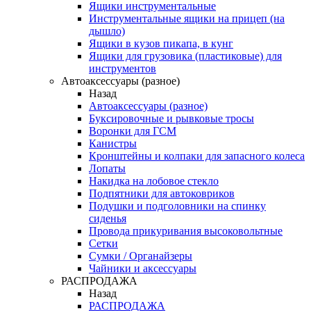
Ящики инструментальные
Инструментальные ящики на прицеп (на
дышло)
Ящики в кузов пикапа, в кунг
Ящики для грузовика (пластиковые) для
инструментов
Автоаксессуары (разное)
Назад
Автоаксессуары (разное)
Буксировочные и рывковые тросы
Воронки для ГСМ
Канистры
Кронштейны и колпаки для запасного колеса
Лопаты
Накидка на лобовое стекло
Подпятники для автоковриков
Подушки и подголовники на спинку
сиденья
Провода прикуривания высоковольтные
Сетки
Сумки / Органайзеры
Чайники и аксессуары
РАСПРОДАЖА
Назад
РАСПРОДАЖА