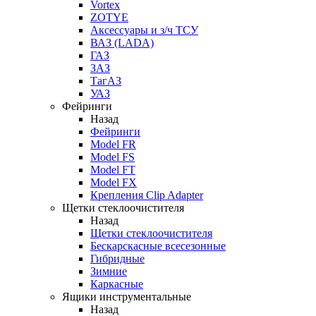
Vortex
ZOTYE
Аксессуары и з/ч ТСУ
ВАЗ (LADA)
ГАЗ
ЗАЗ
ТагАЗ
УАЗ
Фейринги
Назад
Фейринги
Model FR
Model FS
Model FT
Model FX
Крепления Clip Adapter
Щетки стеклоочистителя
Назад
Щетки стеклоочистителя
Бескарскасные всесезонные
Гибридные
Зимние
Каркасные
Ящики инструментальные
Назад