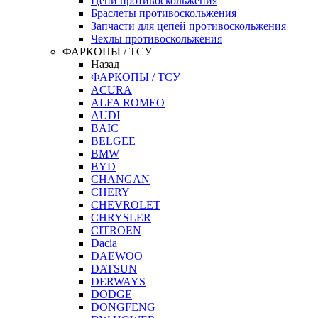
Цепи противоскольжения
Браслеты противоскольжения
Запчасти для цепей противоскольжения
Чехлы противоскольжения
ФАРКОПЫ / ТСУ
Назад
ФАРКОПЫ / ТСУ
ACURA
ALFA ROMEO
AUDI
BAIC
BELGEE
BMW
BYD
CHANGAN
CHERY
CHEVROLET
CHRYSLER
CITROEN
Dacia
DAEWOO
DATSUN
DERWAYS
DODGE
DONGFENG