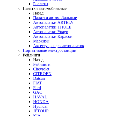
Роллеты
Палатки автомобильные
Назад
Палатки автомобильные
Автопалатки ARTELV
Автопалатки THULE
Автопалатки Yuago
Автопалатки Карлсон
Маркизы
Аксессуары для автопалаток
Портативные электростанции
Рейлинги
Назад
Рейлинги
Chevrolet
CITROEN
Datsun
FIAT
Ford
GAC
HAVAL
HONDA
Hyundai
JETOUR
KIA