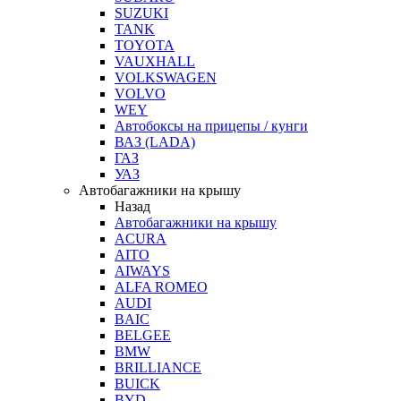
SUZUKI
TANK
TOYOTA
VAUXHALL
VOLKSWAGEN
VOLVO
WEY
Автобоксы на прицепы / кунги
ВАЗ (LADA)
ГАЗ
УАЗ
Автобагажники на крышу
Назад
Автобагажники на крышу
ACURA
AITO
AIWAYS
ALFA ROMEO
AUDI
BAIC
BELGEE
BMW
BRILLIANCE
BUICK
BYD