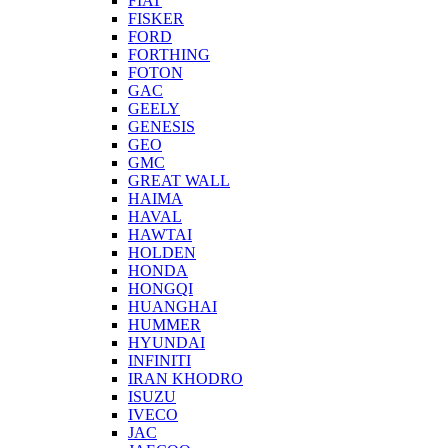
FIAT
FISKER
FORD
FORTHING
FOTON
GAC
GEELY
GENESIS
GEO
GMC
GREAT WALL
HAIMA
HAVAL
HAWTAI
HOLDEN
HONDA
HONGQI
HUANGHAI
HUMMER
HYUNDAI
INFINITI
IRAN KHODRO
ISUZU
IVECO
JAC