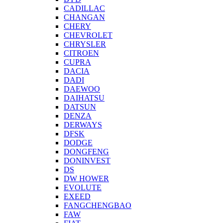
CADILLAC
CHANGAN
CHERY
CHEVROLET
CHRYSLER
CITROEN
CUPRA
DACIA
DADI
DAEWOO
DAIHATSU
DATSUN
DENZA
DERWAYS
DFSK
DODGE
DONGFENG
DONINVEST
DS
DW HOWER
EVOLUTE
EXEED
FANGCHENGBAO
FAW