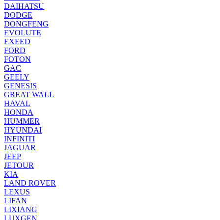
DAIHATSU
DODGE
DONGFENG
EVOLUTE
EXEED
FORD
FOTON
GAC
GEELY
GENESIS
GREAT WALL
HAVAL
HONDA
HUMMER
HYUNDAI
INFINITI
JAGUAR
JEEP
JETOUR
KIA
LAND ROVER
LEXUS
LIFAN
LIXIANG
LUXGEN