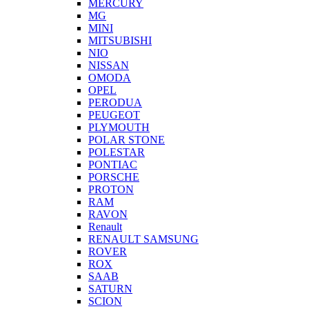
MERCURY
MG
MINI
MITSUBISHI
NIO
NISSAN
OMODA
OPEL
PERODUA
PEUGEOT
PLYMOUTH
POLAR STONE
POLESTAR
PONTIAC
PORSCHE
PROTON
RAM
RAVON
Renault
RENAULT SAMSUNG
ROVER
ROX
SAAB
SATURN
SCION