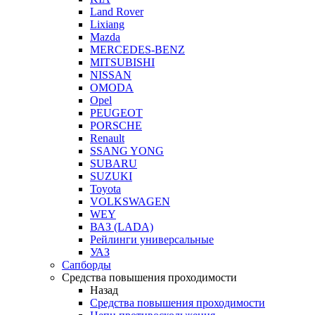
Land Rover
Lixiang
Mazda
MERCEDES-BENZ
MITSUBISHI
NISSAN
OMODA
Opel
PEUGEOT
PORSCHE
Renault
SSANG YONG
SUBARU
SUZUKI
Toyota
VOLKSWAGEN
WEY
ВАЗ (LADA)
Рейлинги универсальные
УАЗ
Сапборды
Средства повышения проходимости
Назад
Средства повышения проходимости