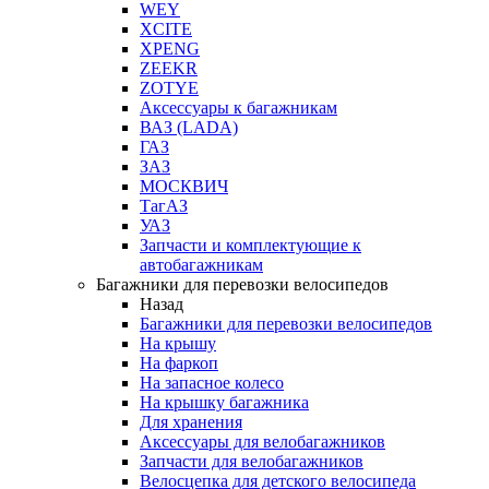
WEY
XCITE
XPENG
ZEEKR
ZOTYE
Аксессуары к багажникам
ВАЗ (LADA)
ГАЗ
ЗАЗ
МОСКВИЧ
ТагАЗ
УАЗ
Запчасти и комплектующие к
автобагажникам
Багажники для перевозки велосипедов
Назад
Багажники для перевозки велосипедов
На крышу
На фаркоп
На запасное колесо
На крышку багажника
Для хранения
Аксессуары для велобагажников
Запчасти для велобагажников
Велосцепка для детского велосипеда