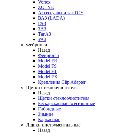
Vortex
ZOTYE
Аксессуары и з/ч ТСУ
ВАЗ (LADA)
ГАЗ
ЗАЗ
ТагАЗ
УАЗ
Фейринги
Назад
Фейринги
Model FR
Model FS
Model FT
Model FX
Крепления Clip Adapter
Щетки стеклоочистителя
Назад
Щетки стеклоочистителя
Бескарскасные всесезонные
Гибридные
Зимние
Каркасные
Ящики инструментальные
Назад