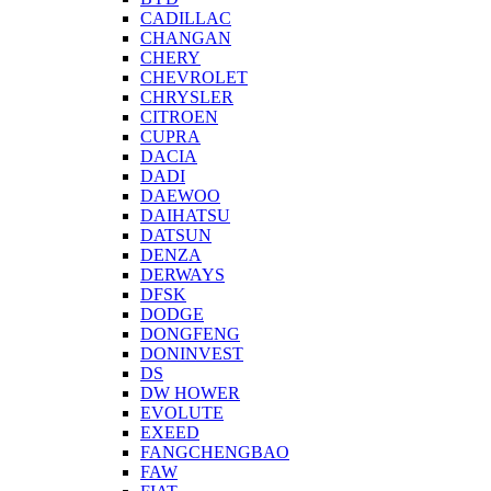
CADILLAC
CHANGAN
CHERY
CHEVROLET
CHRYSLER
CITROEN
CUPRA
DACIA
DADI
DAEWOO
DAIHATSU
DATSUN
DENZA
DERWAYS
DFSK
DODGE
DONGFENG
DONINVEST
DS
DW HOWER
EVOLUTE
EXEED
FANGCHENGBAO
FAW