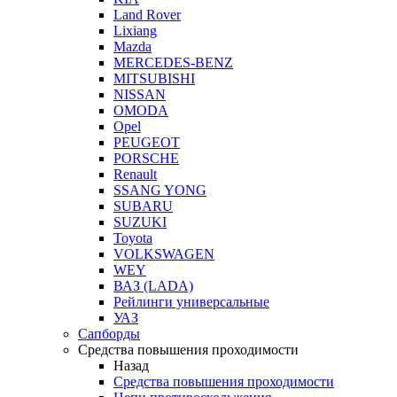
Land Rover
Lixiang
Mazda
MERCEDES-BENZ
MITSUBISHI
NISSAN
OMODA
Opel
PEUGEOT
PORSCHE
Renault
SSANG YONG
SUBARU
SUZUKI
Toyota
VOLKSWAGEN
WEY
ВАЗ (LADA)
Рейлинги универсальные
УАЗ
Сапборды
Средства повышения проходимости
Назад
Средства повышения проходимости