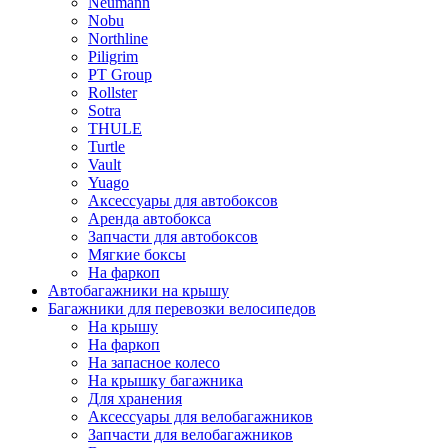
Neumann
Nobu
Northline
Piligrim
PT Group
Rollster
Sotra
THULE
Turtle
Vault
Yuago
Аксессуары для автобоксов
Аренда автобокса
Запчасти для автобоксов
Мягкие боксы
На фаркоп
Автобагажники на крышу
Багажники для перевозки велосипедов
На крышу
На фаркоп
На запасное колесо
На крышку багажника
Для хранения
Аксессуары для велобагажников
Запчасти для велобагажников