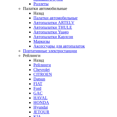
Роллеты
Палатки автомобильные
Назад
Палатки автомобильные
Автопалатки ARTELV
Автопалатки THULE
Автопалатки Yuago
Автопалатки Карлсон
Маркизы
Аксессуары для автопалаток
Портативные электростанции
Рейлинги
Назад
Рейлинги
Chevrolet
CITROEN
Datsun
FIAT
Ford
GAC
HAVAL
HONDA
Hyundai
JETOUR
KIA