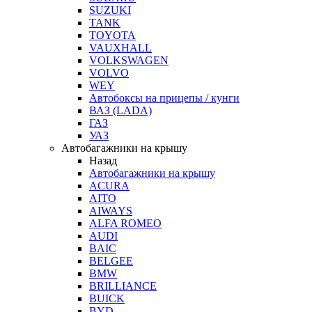
SUZUKI
TANK
TOYOTA
VAUXHALL
VOLKSWAGEN
VOLVO
WEY
Автобоксы на прицепы / кунги
ВАЗ (LADA)
ГАЗ
УАЗ
Автобагажники на крышу
Назад
Автобагажники на крышу
ACURA
AITO
AIWAYS
ALFA ROMEO
AUDI
BAIC
BELGEE
BMW
BRILLIANCE
BUICK
BYD