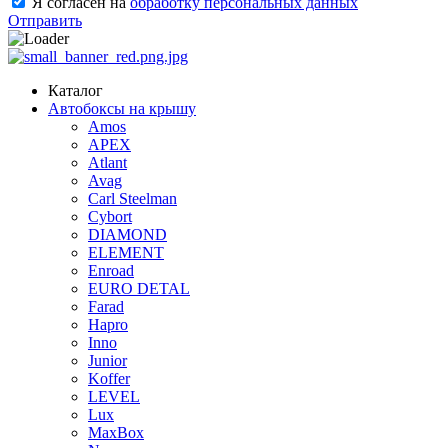
Я согласен на
обработку персональных данных
Отправить
Каталог
Автобоксы на крышу
Amos
APEX
Atlant
Avag
Carl Steelman
Cybort
DIAMOND
ELEMENT
Enroad
EURO DETAL
Farad
Hapro
Inno
Junior
Koffer
LEVEL
Lux
MaxBox