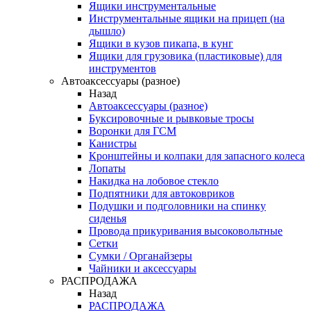
Ящики инструментальные
Инструментальные ящики на прицеп (на
дышло)
Ящики в кузов пикапа, в кунг
Ящики для грузовика (пластиковые) для
инструментов
Автоаксессуары (разное)
Назад
Автоаксессуары (разное)
Буксировочные и рывковые тросы
Воронки для ГСМ
Канистры
Кронштейны и колпаки для запасного колеса
Лопаты
Накидка на лобовое стекло
Подпятники для автоковриков
Подушки и подголовники на спинку
сиденья
Провода прикуривания высоковольтные
Сетки
Сумки / Органайзеры
Чайники и аксессуары
РАСПРОДАЖА
Назад
РАСПРОДАЖА