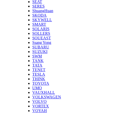
SEAT
SERES
ShuangHuan
SKODA
SKYWELL
SMART
SOLARIS
SOLLERS
SOUEAST
Ssang Yong
SUBARU
SUZUKI
SWM
TANK
TATA
TENET
TESLA
THINK
TOYOTA
UMO
VAUXHALL
VOLKSWAGEN
VOLVO
VORTEX
VOYAH