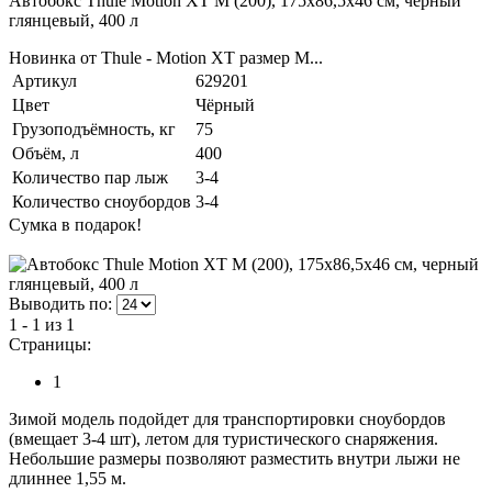
Автобокс Thule Motion XT M (200), 175x86,5x46 см, черный
глянцевый, 400 л
Новинка от Thule - Motion XT размер M...
Артикул
629201
Цвет
Чёрный
Грузоподъёмность, кг
75
Объём, л
400
Количество пар лыж
3-4
Количество сноубордов
3-4
Сумка в подарок!
Выводить по:
1 - 1 из 1
Страницы:
1
Зимой модель подойдет для транспортировки сноубордов
(вмещает 3-4 шт), летом для туристического снаряжения.
Небольшие размеры позволяют разместить внутри лыжи не
длиннее 1,55 м.