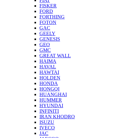
FIAT
FISKER
FORD
FORTHING
FOTON
GAC
GEELY
GENESIS
GEO
GMC
GREAT WALL
HAIMA
HAVAL
HAWTAI
HOLDEN
HONDA
HONGQI
HUANGHAI
HUMMER
HYUNDAI
INFINITI
IRAN KHODRO
ISUZU
IVECO
JAC