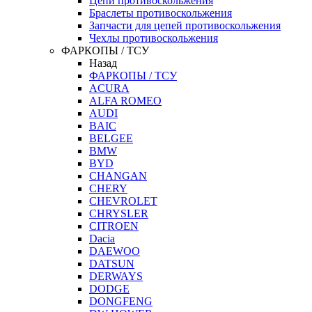
Цепи противоскольжения
Браслеты противоскольжения
Запчасти для цепей противоскольжения
Чехлы противоскольжения
ФАРКОПЫ / ТСУ
Назад
ФАРКОПЫ / ТСУ
ACURA
ALFA ROMEO
AUDI
BAIC
BELGEE
BMW
BYD
CHANGAN
CHERY
CHEVROLET
CHRYSLER
CITROEN
Dacia
DAEWOO
DATSUN
DERWAYS
DODGE
DONGFENG