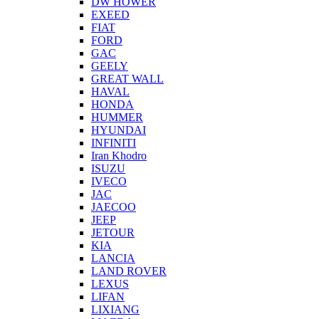
DW HOWER
EXEED
FIAT
FORD
GAC
GEELY
GREAT WALL
HAVAL
HONDA
HUMMER
HYUNDAI
INFINITI
Iran Khodro
ISUZU
IVECO
JAC
JAECOO
JEEP
JETOUR
KIA
LANCIA
LAND ROVER
LEXUS
LIFAN
LIXIANG