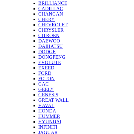
BRILLIANCE
CADILLAC
CHANGAN
CHERY
CHEVROLET
CHRYSLER
CITROEN
DAEWOO
DAIHATSU
DODGE
DONGFENG
EVOLUTE
EXEED
FORD
FOTON
GAC
GEELY
GENESIS
GREAT WALL
HAVAL
HONDA
HUMMER
HYUNDAI
INFINITI
JAGUAR