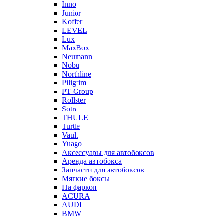
Inno
Junior
Koffer
LEVEL
Lux
MaxBox
Neumann
Nobu
Northline
Piligrim
PT Group
Rollster
Sotra
THULE
Turtle
Vault
Yuago
Аксессуары для автобоксов
Аренда автобокса
Запчасти для автобоксов
Мягкие боксы
На фаркоп
ACURA
AUDI
BMW