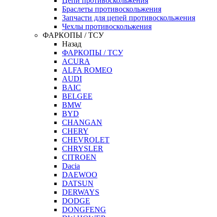
Цепи противоскольжения
Браслеты противоскольжения
Запчасти для цепей противоскольжения
Чехлы противоскольжения
ФАРКОПЫ / ТСУ
Назад
ФАРКОПЫ / ТСУ
ACURA
ALFA ROMEO
AUDI
BAIC
BELGEE
BMW
BYD
CHANGAN
CHERY
CHEVROLET
CHRYSLER
CITROEN
Dacia
DAEWOO
DATSUN
DERWAYS
DODGE
DONGFENG