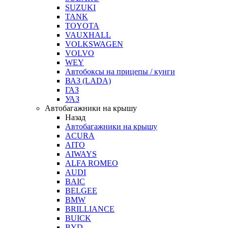
SUZUKI
TANK
TOYOTA
VAUXHALL
VOLKSWAGEN
VOLVO
WEY
Автобоксы на прицепы / кунги
ВАЗ (LADA)
ГАЗ
УАЗ
Автобагажники на крышу
Назад
Автобагажники на крышу
ACURA
AITO
AIWAYS
ALFA ROMEO
AUDI
BAIC
BELGEE
BMW
BRILLIANCE
BUICK
BYD