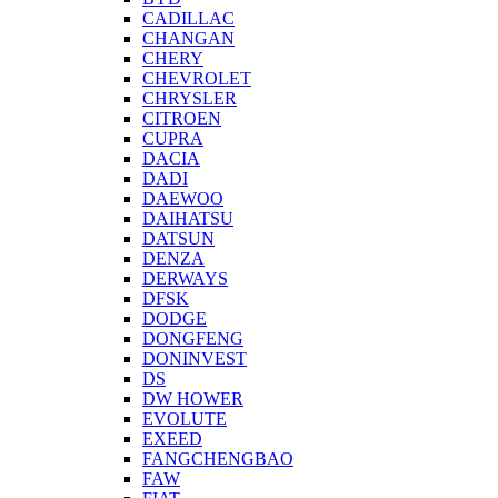
CADILLAC
CHANGAN
CHERY
CHEVROLET
CHRYSLER
CITROEN
CUPRA
DACIA
DADI
DAEWOO
DAIHATSU
DATSUN
DENZA
DERWAYS
DFSK
DODGE
DONGFENG
DONINVEST
DS
DW HOWER
EVOLUTE
EXEED
FANGCHENGBAO
FAW