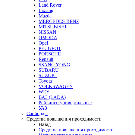
Land Rover
Lixiang
Mazda
MERCEDES-BENZ
MITSUBISHI
NISSAN
OMODA
Opel
PEUGEOT
PORSCHE
Renault
SSANG YONG
SUBARU
SUZUKI
Toyota
VOLKSWAGEN
WEY
ВАЗ (LADA)
Рейлинги универсальные
УАЗ
Сапборды
Средства повышения проходимости
Назад
Средства повышения проходимости