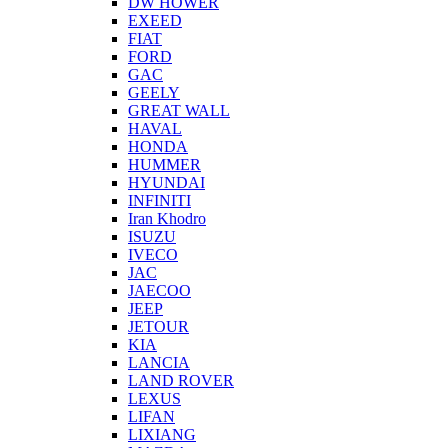
DW HOWER
EXEED
FIAT
FORD
GAC
GEELY
GREAT WALL
HAVAL
HONDA
HUMMER
HYUNDAI
INFINITI
Iran Khodro
ISUZU
IVECO
JAC
JAECOO
JEEP
JETOUR
KIA
LANCIA
LAND ROVER
LEXUS
LIFAN
LIXIANG