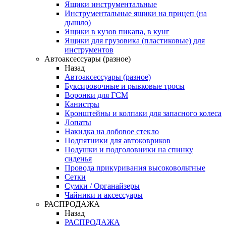
Ящики инструментальные
Инструментальные ящики на прицеп (на
дышло)
Ящики в кузов пикапа, в кунг
Ящики для грузовика (пластиковые) для
инструментов
Автоаксессуары (разное)
Назад
Автоаксессуары (разное)
Буксировочные и рывковые тросы
Воронки для ГСМ
Канистры
Кронштейны и колпаки для запасного колеса
Лопаты
Накидка на лобовое стекло
Подпятники для автоковриков
Подушки и подголовники на спинку
сиденья
Провода прикуривания высоковольтные
Сетки
Сумки / Органайзеры
Чайники и аксессуары
РАСПРОДАЖА
Назад
РАСПРОДАЖА