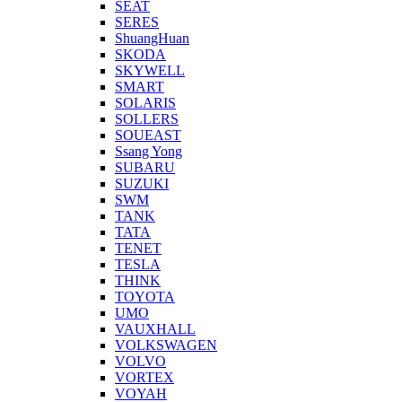
SEAT
SERES
ShuangHuan
SKODA
SKYWELL
SMART
SOLARIS
SOLLERS
SOUEAST
Ssang Yong
SUBARU
SUZUKI
SWM
TANK
TATA
TENET
TESLA
THINK
TOYOTA
UMO
VAUXHALL
VOLKSWAGEN
VOLVO
VORTEX
VOYAH