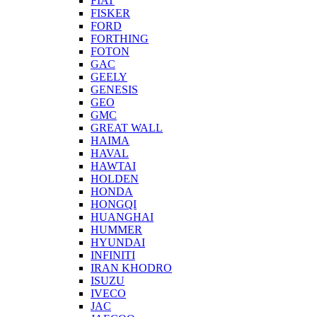
FIAT
FISKER
FORD
FORTHING
FOTON
GAC
GEELY
GENESIS
GEO
GMC
GREAT WALL
HAIMA
HAVAL
HAWTAI
HOLDEN
HONDA
HONGQI
HUANGHAI
HUMMER
HYUNDAI
INFINITI
IRAN KHODRO
ISUZU
IVECO
JAC