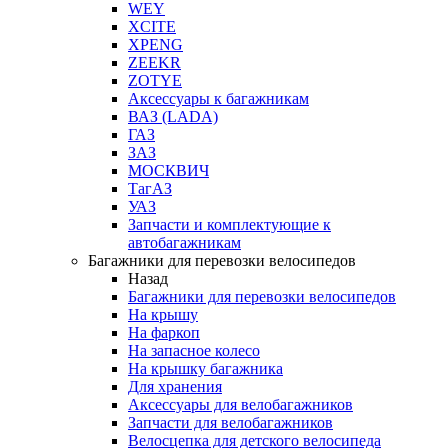
WEY
XCITE
XPENG
ZEEKR
ZOTYE
Аксессуары к багажникам
ВАЗ (LADA)
ГАЗ
ЗАЗ
МОСКВИЧ
ТагАЗ
УАЗ
Запчасти и комплектующие к
автобагажникам
Багажники для перевозки велосипедов
Назад
Багажники для перевозки велосипедов
На крышу
На фаркоп
На запасное колесо
На крышку багажника
Для хранения
Аксессуары для велобагажников
Запчасти для велобагажников
Велосцепка для детского велосипеда