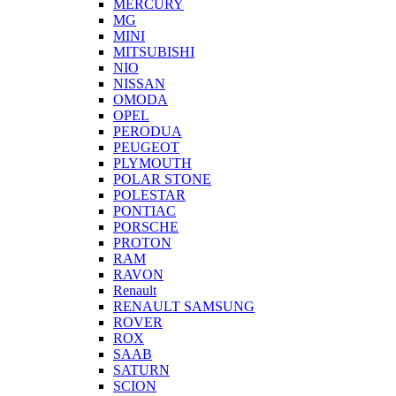
MERCURY
MG
MINI
MITSUBISHI
NIO
NISSAN
OMODA
OPEL
PERODUA
PEUGEOT
PLYMOUTH
POLAR STONE
POLESTAR
PONTIAC
PORSCHE
PROTON
RAM
RAVON
Renault
RENAULT SAMSUNG
ROVER
ROX
SAAB
SATURN
SCION