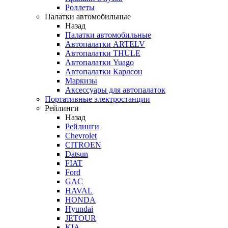
Роллеты
Палатки автомобильные
Назад
Палатки автомобильные
Автопалатки ARTELV
Автопалатки THULE
Автопалатки Yuago
Автопалатки Карлсон
Маркизы
Аксессуары для автопалаток
Портативные электростанции
Рейлинги
Назад
Рейлинги
Chevrolet
CITROEN
Datsun
FIAT
Ford
GAC
HAVAL
HONDA
Hyundai
JETOUR
KIA