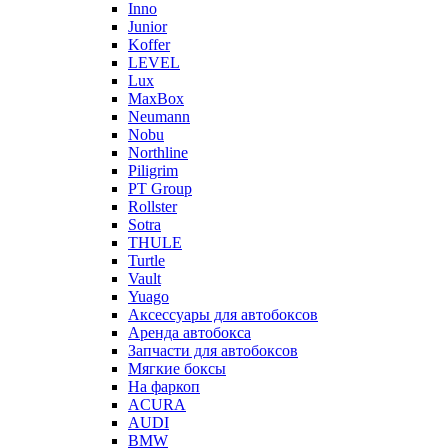
Inno
Junior
Koffer
LEVEL
Lux
MaxBox
Neumann
Nobu
Northline
Piligrim
PT Group
Rollster
Sotra
THULE
Turtle
Vault
Yuago
Аксессуары для автобоксов
Аренда автобокса
Запчасти для автобоксов
Мягкие боксы
На фаркоп
ACURA
AUDI
BMW