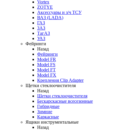
Vortex
ZOTYE
Аксессуары и з/ч ТСУ
ВАЗ (LADA)
ГАЗ
ЗАЗ
ТагАЗ
УАЗ
Фейринги
Назад
Фейринги
Model FR
Model FS
Model FT
Model FX
Крепления Clip Adapter
Щетки стеклоочистителя
Назад
Щетки стеклоочистителя
Бескарскасные всесезонные
Гибридные
Зимние
Каркасные
Ящики инструментальные
Назад