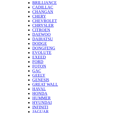
BRILLIANCE
CADILLAC
CHANGAN
CHERY
CHEVROLET
CHRYSLER
CITROEN
DAEWOO
DAIHATSU
DODGE
DONGFENG
EVOLUTE
EXEED
FORD
FOTON
GAC
GEELY
GENESIS
GREAT WALL
HAVAL
HONDA
HUMMER
HYUNDAI
INFINITI
JAGUAR