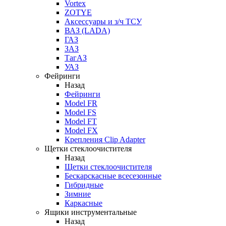
Vortex
ZOTYE
Аксессуары и з/ч ТСУ
ВАЗ (LADA)
ГАЗ
ЗАЗ
ТагАЗ
УАЗ
Фейринги
Назад
Фейринги
Model FR
Model FS
Model FT
Model FX
Крепления Clip Adapter
Щетки стеклоочистителя
Назад
Щетки стеклоочистителя
Бескарскасные всесезонные
Гибридные
Зимние
Каркасные
Ящики инструментальные
Назад