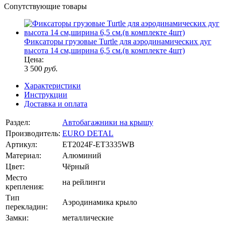
Сопутствующие товары
Фиксаторы грузовые Turtle для аэродинамических дуг
высота 14 см,ширина 6,5 см.(в комплекте 4шт)
Цена:
3 500
руб.
Характеристики
Инструкции
Доставка и оплата
Раздел:
Автобагажники на крышу
Производитель:
EURO DETAL
Артикул:
ET2024F-ET3335WB
Материал:
Алюминий
Цвет:
Чёрный
Место
на рейлинги
крепления:
Тип
Аэродинамика крыло
перекладин:
Замки:
металлические