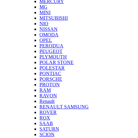
MERCURY
MG
MINI
MITSUBISHI
NIO
NISSAN
OMODA
OPEL
PERODUA
PEUGEOT
PLYMOUTH
POLAR STONE
POLESTAR
PONTIAC
PORSCHE
PROTON
RAM
RAVON
Renault
RENAULT SAMSUNG
ROVER
ROX
SAAB
SATURN
SCION