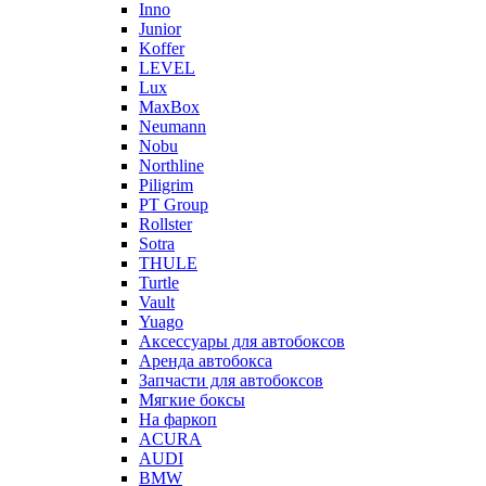
Inno
Junior
Koffer
LEVEL
Lux
MaxBox
Neumann
Nobu
Northline
Piligrim
PT Group
Rollster
Sotra
THULE
Turtle
Vault
Yuago
Аксессуары для автобоксов
Аренда автобокса
Запчасти для автобоксов
Мягкие боксы
На фаркоп
ACURA
AUDI
BMW