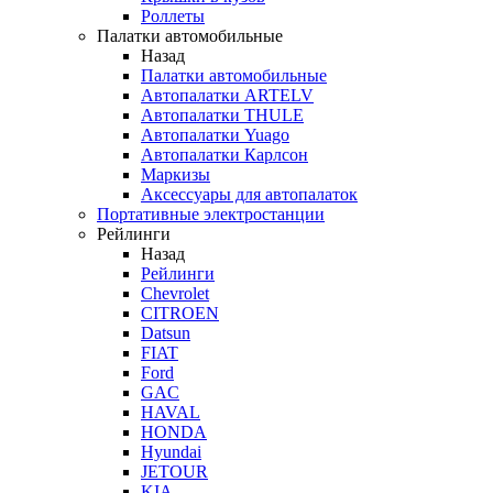
Роллеты
Палатки автомобильные
Назад
Палатки автомобильные
Автопалатки ARTELV
Автопалатки THULE
Автопалатки Yuago
Автопалатки Карлсон
Маркизы
Аксессуары для автопалаток
Портативные электростанции
Рейлинги
Назад
Рейлинги
Chevrolet
CITROEN
Datsun
FIAT
Ford
GAC
HAVAL
HONDA
Hyundai
JETOUR
KIA