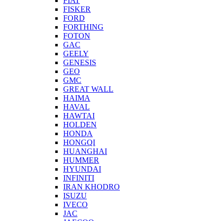
FIAT
FISKER
FORD
FORTHING
FOTON
GAC
GEELY
GENESIS
GEO
GMC
GREAT WALL
HAIMA
HAVAL
HAWTAI
HOLDEN
HONDA
HONGQI
HUANGHAI
HUMMER
HYUNDAI
INFINITI
IRAN KHODRO
ISUZU
IVECO
JAC