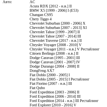
Авто:
AC
Acura RDX [2012 - н.в.] II
BMW X5 [1999 - 2006] I (E53)
Changan CS95
Chery Tiggo 4
Chevrolet Suburban [2000 - 2006] X
Chevrolet Suburban [2007 - 2013] XI
Chevrolet Tahoe [1999 - 2007] II
Chevrolet Tahoe [2007 - 2014] III
Chevrolet Traverse [2017 - н.в.] II
Chrysler Voyager [2008 - 2010] V
Chrysler Voyager [2011 - н.в.] V Рестайлинг
Citroen Berlingo [2008 - н.в.] II
Dodge Caravan [1995 - 2001] III
Dodge Caravan [2001 - 2007] IV
Dodge Durango [2004 - 2008] II
DongFeng AX7
Fiat Doblo [2000 - 2005] I
Fiat Doblo [2005 - 2015] I Рестайлинг
Fiat Fiorino [2007 - н.в.] III
Fiat Qubo
Ford Expedition [2003 - 2006] II
Ford Expedition [2006 - 2014] III
Ford Expedition [2014 - н.в.] III Рестайлинг
Ford Explorer [2010 - 2016] V