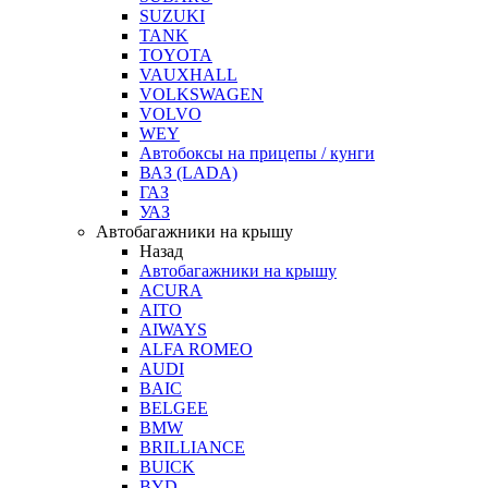
SUZUKI
TANK
TOYOTA
VAUXHALL
VOLKSWAGEN
VOLVO
WEY
Автобоксы на прицепы / кунги
ВАЗ (LADA)
ГАЗ
УАЗ
Автобагажники на крышу
Назад
Автобагажники на крышу
ACURA
AITO
AIWAYS
ALFA ROMEO
AUDI
BAIC
BELGEE
BMW
BRILLIANCE
BUICK
BYD