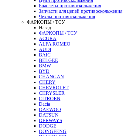
Цепи противоскольжения
Браслеты противоскольжения
Запчасти для цепей противоскольжения
Чехлы противоскольжения
ФАРКОПЫ / ТСУ
Назад
ФАРКОПЫ / ТСУ
ACURA
ALFA ROMEO
AUDI
BAIC
BELGEE
BMW
BYD
CHANGAN
CHERY
CHEVROLET
CHRYSLER
CITROEN
Dacia
DAEWOO
DATSUN
DERWAYS
DODGE
DONGFENG