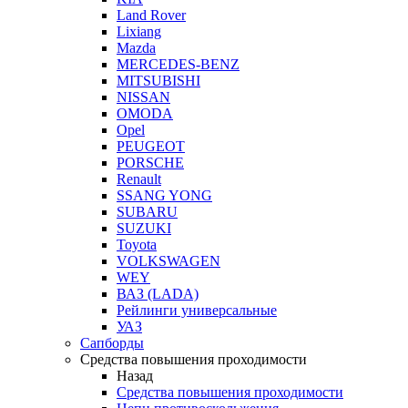
Land Rover
Lixiang
Mazda
MERCEDES-BENZ
MITSUBISHI
NISSAN
OMODA
Opel
PEUGEOT
PORSCHE
Renault
SSANG YONG
SUBARU
SUZUKI
Toyota
VOLKSWAGEN
WEY
ВАЗ (LADA)
Рейлинги универсальные
УАЗ
Сапборды
Средства повышения проходимости
Назад
Средства повышения проходимости