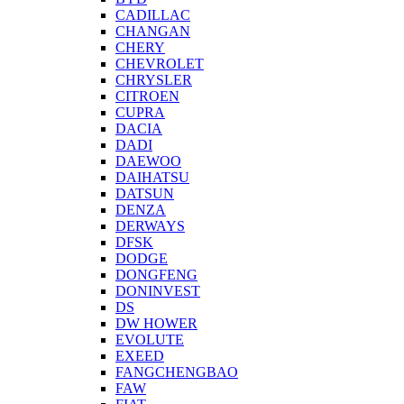
CADILLAC
CHANGAN
CHERY
CHEVROLET
CHRYSLER
CITROEN
CUPRA
DACIA
DADI
DAEWOO
DAIHATSU
DATSUN
DENZA
DERWAYS
DFSK
DODGE
DONGFENG
DONINVEST
DS
DW HOWER
EVOLUTE
EXEED
FANGCHENGBAO
FAW