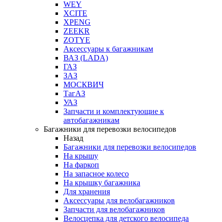
WEY
XCITE
XPENG
ZEEKR
ZOTYE
Аксессуары к багажникам
ВАЗ (LADA)
ГАЗ
ЗАЗ
МОСКВИЧ
ТагАЗ
УАЗ
Запчасти и комплектующие к
автобагажникам
Багажники для перевозки велосипедов
Назад
Багажники для перевозки велосипедов
На крышу
На фаркоп
На запасное колесо
На крышку багажника
Для хранения
Аксессуары для велобагажников
Запчасти для велобагажников
Велосцепка для детского велосипеда