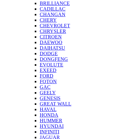
BRILLIANCE
CADILLAC
CHANGAN
CHERY
CHEVROLET
CHRYSLER
CITROEN
DAEWOO
DAIHATSU
DODGE
DONGFENG
EVOLUTE
EXEED
FORD
FOTON
GAC
GEELY
GENESIS
GREAT WALL
HAVAL
HONDA
HUMMER
HYUNDAI
INFINITI
JAGUAR