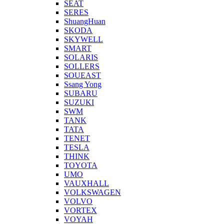
SEAT
SERES
ShuangHuan
SKODA
SKYWELL
SMART
SOLARIS
SOLLERS
SOUEAST
Ssang Yong
SUBARU
SUZUKI
SWM
TANK
TATA
TENET
TESLA
THINK
TOYOTA
UMO
VAUXHALL
VOLKSWAGEN
VOLVO
VORTEX
VOYAH