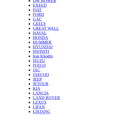
DW HOWER
EXEED
FIAT
FORD
GAC
GEELY
GREAT WALL
HAVAL
HONDA
HUMMER
HYUNDAI
INFINITI
Iran Khodro
ISUZU
IVECO
JAC
JAECOO
JEEP
JETOUR
KIA
LANCIA
LAND ROVER
LEXUS
LIFAN
LIXIANG