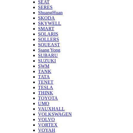
SEAT
SERES
ShuangHuan
SKODA
SKYWELL
SMART
SOLARIS
SOLLERS
SOUEAST
Ssang Yong
SUBARU
SUZUKI
SWM
TANK
TATA
TENET
TESLA
THINK
TOYOTA
UMO
VAUXHALL
VOLKSWAGEN
VOLVO
VORTEX
VOYAH