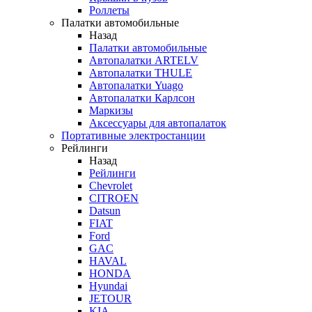
Роллеты
Палатки автомобильные
Назад
Палатки автомобильные
Автопалатки ARTELV
Автопалатки THULE
Автопалатки Yuago
Автопалатки Карлсон
Маркизы
Аксессуары для автопалаток
Портативные электростанции
Рейлинги
Назад
Рейлинги
Chevrolet
CITROEN
Datsun
FIAT
Ford
GAC
HAVAL
HONDA
Hyundai
JETOUR
KIA