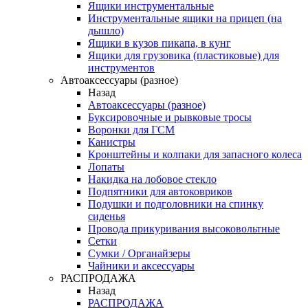
Ящики инструментальные
Инструментальные ящики на прицеп (на
дышло)
Ящики в кузов пикапа, в кунг
Ящики для грузовика (пластиковые) для
инструментов
Автоаксессуары (разное)
Назад
Автоаксессуары (разное)
Буксировочные и рывковые тросы
Воронки для ГСМ
Канистры
Кронштейны и колпаки для запасного колеса
Лопаты
Накидка на лобовое стекло
Подпятники для автоковриков
Подушки и подголовники на спинку
сиденья
Провода прикуривания высоковольтные
Сетки
Сумки / Органайзеры
Чайники и аксессуары
РАСПРОДАЖА
Назад
РАСПРОДАЖА