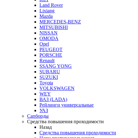
Land Rover
Lixiang
Mazda
MERCEDES-BENZ
MITSUBISHI
NISSAN
OMODA
Opel
PEUGEOT
PORSCHE
Renault
SSANG YONG
SUBARU
SUZUKI
Toyota
VOLKSWAGEN
WEY
ВАЗ (LADA)
Рейлинги универсальные
УАЗ
Сапборды
Средства повышения проходимости
Назад
Средства повышения проходимости