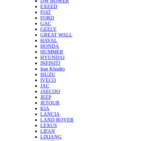
DW HOWER
EXEED
FIAT
FORD
GAC
GEELY
GREAT WALL
HAVAL
HONDA
HUMMER
HYUNDAI
INFINITI
Iran Khodro
ISUZU
IVECO
JAC
JAECOO
JEEP
JETOUR
KIA
LANCIA
LAND ROVER
LEXUS
LIFAN
LIXIANG