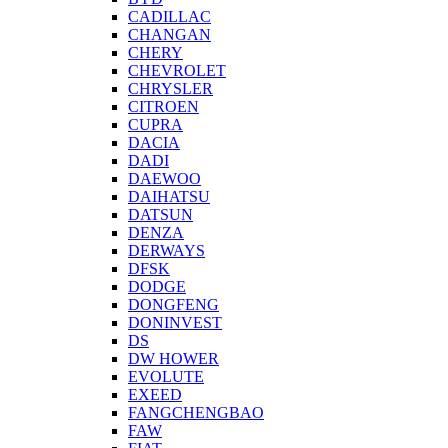
CADILLAC
CHANGAN
CHERY
CHEVROLET
CHRYSLER
CITROEN
CUPRA
DACIA
DADI
DAEWOO
DAIHATSU
DATSUN
DENZA
DERWAYS
DFSK
DODGE
DONGFENG
DONINVEST
DS
DW HOWER
EVOLUTE
EXEED
FANGCHENGBAO
FAW