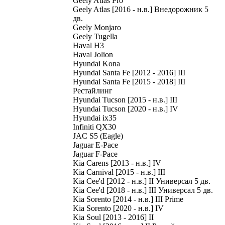
Geely Atlas Pro
Geely Atlas [2016 - н.в.] Внедорожник 5
дв.
Geely Monjaro
Geely Tugella
Haval H3
Haval Jolion
Hyundai Kona
Hyundai Santa Fe [2012 - 2016] III
Hyundai Santa Fe [2015 - 2018] III
Рестайлинг
Hyundai Tucson [2015 - н.в.] III
Hyundai Tucson [2020 - н.в.] IV
Hyundai ix35
Infiniti QX30
JAC S5 (Eagle)
Jaguar E-Pace
Jaguar F-Pace
Kia Carens [2013 - н.в.] IV
Kia Carnival [2015 - н.в.] III
Kia Cee'd [2012 - н.в.] II Универсал 5 дв.
Kia Cee'd [2018 - н.в.] III Универсал 5 дв.
Kia Sorento [2014 - н.в.] III Prime
Kia Sorento [2020 - н.в.] IV
Kia Soul [2013 - 2016] II