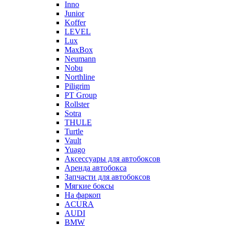
Inno
Junior
Koffer
LEVEL
Lux
MaxBox
Neumann
Nobu
Northline
Piligrim
PT Group
Rollster
Sotra
THULE
Turtle
Vault
Yuago
Аксессуары для автобоксов
Аренда автобокса
Запчасти для автобоксов
Мягкие боксы
На фаркоп
ACURA
AUDI
BMW