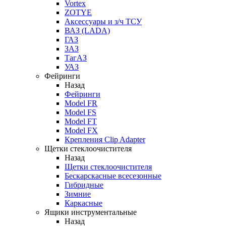
Vortex
ZOTYE
Аксессуары и з/ч ТСУ
ВАЗ (LADA)
ГАЗ
ЗАЗ
ТагАЗ
УАЗ
Фейринги
Назад
Фейринги
Model FR
Model FS
Model FT
Model FX
Крепления Clip Adapter
Щетки стеклоочистителя
Назад
Щетки стеклоочистителя
Бескарскасные всесезонные
Гибридные
Зимние
Каркасные
Ящики инструментальные
Назад