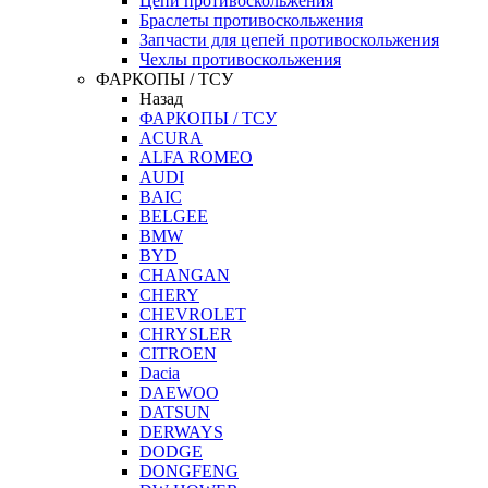
Цепи противоскольжения
Браслеты противоскольжения
Запчасти для цепей противоскольжения
Чехлы противоскольжения
ФАРКОПЫ / ТСУ
Назад
ФАРКОПЫ / ТСУ
ACURA
ALFA ROMEO
AUDI
BAIC
BELGEE
BMW
BYD
CHANGAN
CHERY
CHEVROLET
CHRYSLER
CITROEN
Dacia
DAEWOO
DATSUN
DERWAYS
DODGE
DONGFENG