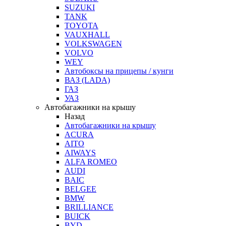
SUZUKI
TANK
TOYOTA
VAUXHALL
VOLKSWAGEN
VOLVO
WEY
Автобоксы на прицепы / кунги
ВАЗ (LADA)
ГАЗ
УАЗ
Автобагажники на крышу
Назад
Автобагажники на крышу
ACURA
AITO
AIWAYS
ALFA ROMEO
AUDI
BAIC
BELGEE
BMW
BRILLIANCE
BUICK
BYD