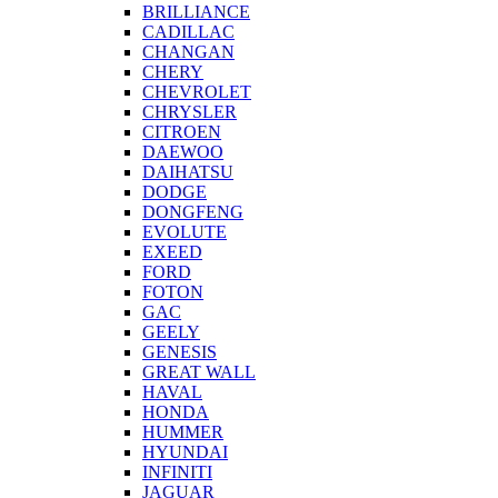
BRILLIANCE
CADILLAC
CHANGAN
CHERY
CHEVROLET
CHRYSLER
CITROEN
DAEWOO
DAIHATSU
DODGE
DONGFENG
EVOLUTE
EXEED
FORD
FOTON
GAC
GEELY
GENESIS
GREAT WALL
HAVAL
HONDA
HUMMER
HYUNDAI
INFINITI
JAGUAR