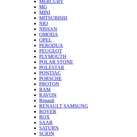
MERCURY
MG
MINI
MITSUBISHI
NIO
NISSAN
OMODA
OPEL
PERODUA
PEUGEOT
PLYMOUTH
POLAR STONE
POLESTAR
PONTIAC
PORSCHE
PROTON
RAM
RAVON
Renault
RENAULT SAMSUNG
ROVER
ROX
SAAB
SATURN
SCION