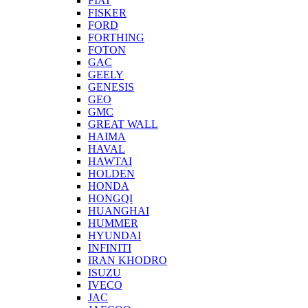
FIAT
FISKER
FORD
FORTHING
FOTON
GAC
GEELY
GENESIS
GEO
GMC
GREAT WALL
HAIMA
HAVAL
HAWTAI
HOLDEN
HONDA
HONGQI
HUANGHAI
HUMMER
HYUNDAI
INFINITI
IRAN KHODRO
ISUZU
IVECO
JAC