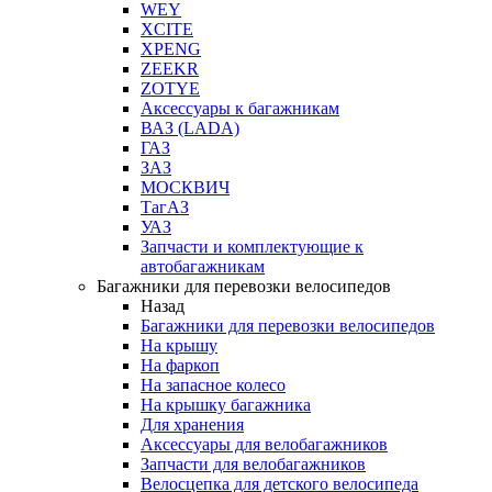
WEY
XCITE
XPENG
ZEEKR
ZOTYE
Аксессуары к багажникам
ВАЗ (LADA)
ГАЗ
ЗАЗ
МОСКВИЧ
ТагАЗ
УАЗ
Запчасти и комплектующие к
автобагажникам
Багажники для перевозки велосипедов
Назад
Багажники для перевозки велосипедов
На крышу
На фаркоп
На запасное колесо
На крышку багажника
Для хранения
Аксессуары для велобагажников
Запчасти для велобагажников
Велосцепка для детского велосипеда