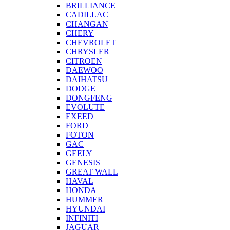
BRILLIANCE
CADILLAC
CHANGAN
CHERY
CHEVROLET
CHRYSLER
CITROEN
DAEWOO
DAIHATSU
DODGE
DONGFENG
EVOLUTE
EXEED
FORD
FOTON
GAC
GEELY
GENESIS
GREAT WALL
HAVAL
HONDA
HUMMER
HYUNDAI
INFINITI
JAGUAR