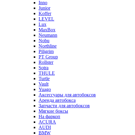
Inno
Junior
Koffer
LEVEL
Lux
MaxBox
Neumann
Nobu
Northline
Piligrim
PT Group
Rollster
Sotra
THULE
Turtle
Vault
Yuago
Аксессуары для автобоксов
Аренда автобокса
Запчасти для автобоксов
Мягкие боксы
На фаркоп
ACURA
AUDI
BMW