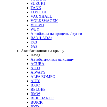
SUZUKI
TANK
TOYOTA
VAUXHALL
VOLKSWAGEN
VOLVO
WEY
Автобоксы на прицепы / кунги
ВАЗ (LADA)
ГАЗ
УАЗ
Автобагажники на крышу
Назад
Автобагажники на крышу
ACURA
AITO
AIWAYS
ALFA ROMEO
AUDI
BAIC
BELGEE
BMW
BRILLIANCE
BUICK
BYD