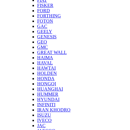
FIAT
FISKER
FORD
FORTHING
FOTON
GAC
GEELY
GENESIS
GEO
GMC
GREAT WALL
HAIMA
HAVAL
HAWTAI
HOLDEN
HONDA
HONGQI
HUANGHAI
HUMMER
HYUNDAI
INFINITI
IRAN KHODRO
ISUZU
IVECO
JAC