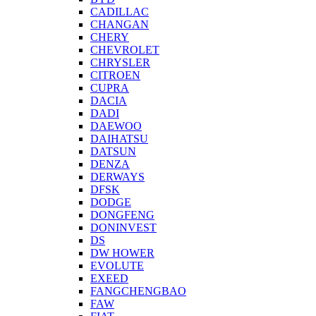
CADILLAC
CHANGAN
CHERY
CHEVROLET
CHRYSLER
CITROEN
CUPRA
DACIA
DADI
DAEWOO
DAIHATSU
DATSUN
DENZA
DERWAYS
DFSK
DODGE
DONGFENG
DONINVEST
DS
DW HOWER
EVOLUTE
EXEED
FANGCHENGBAO
FAW