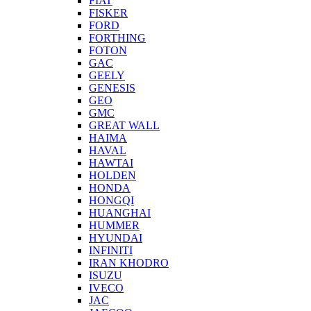
FIAT
FISKER
FORD
FORTHING
FOTON
GAC
GEELY
GENESIS
GEO
GMC
GREAT WALL
HAIMA
HAVAL
HAWTAI
HOLDEN
HONDA
HONGQI
HUANGHAI
HUMMER
HYUNDAI
INFINITI
IRAN KHODRO
ISUZU
IVECO
JAC