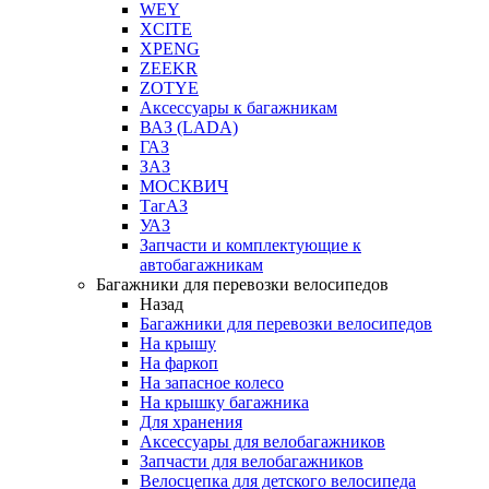
WEY
XCITE
XPENG
ZEEKR
ZOTYE
Аксессуары к багажникам
ВАЗ (LADA)
ГАЗ
ЗАЗ
МОСКВИЧ
ТагАЗ
УАЗ
Запчасти и комплектующие к
автобагажникам
Багажники для перевозки велосипедов
Назад
Багажники для перевозки велосипедов
На крышу
На фаркоп
На запасное колесо
На крышку багажника
Для хранения
Аксессуары для велобагажников
Запчасти для велобагажников
Велосцепка для детского велосипеда