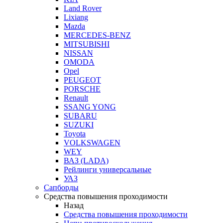
Land Rover
Lixiang
Mazda
MERCEDES-BENZ
MITSUBISHI
NISSAN
OMODA
Opel
PEUGEOT
PORSCHE
Renault
SSANG YONG
SUBARU
SUZUKI
Toyota
VOLKSWAGEN
WEY
ВАЗ (LADA)
Рейлинги универсальные
УАЗ
Сапборды
Средства повышения проходимости
Назад
Средства повышения проходимости