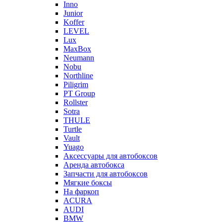
Inno
Junior
Koffer
LEVEL
Lux
MaxBox
Neumann
Nobu
Northline
Piligrim
PT Group
Rollster
Sotra
THULE
Turtle
Vault
Yuago
Аксессуары для автобоксов
Аренда автобокса
Запчасти для автобоксов
Мягкие боксы
На фаркоп
ACURA
AUDI
BMW