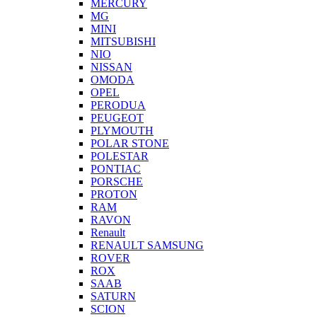
MERCURY
MG
MINI
MITSUBISHI
NIO
NISSAN
OMODA
OPEL
PERODUA
PEUGEOT
PLYMOUTH
POLAR STONE
POLESTAR
PONTIAC
PORSCHE
PROTON
RAM
RAVON
Renault
RENAULT SAMSUNG
ROVER
ROX
SAAB
SATURN
SCION