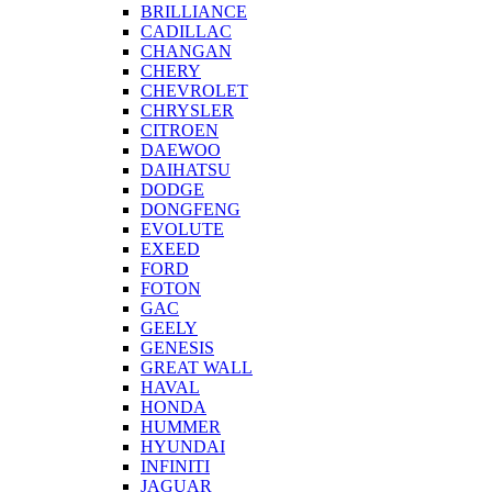
BRILLIANCE
CADILLAC
CHANGAN
CHERY
CHEVROLET
CHRYSLER
CITROEN
DAEWOO
DAIHATSU
DODGE
DONGFENG
EVOLUTE
EXEED
FORD
FOTON
GAC
GEELY
GENESIS
GREAT WALL
HAVAL
HONDA
HUMMER
HYUNDAI
INFINITI
JAGUAR