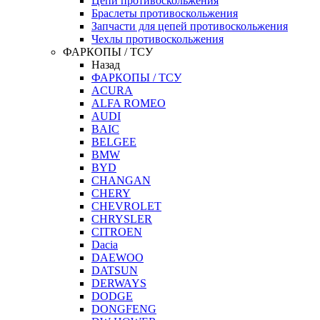
Цепи противоскольжения
Браслеты противоскольжения
Запчасти для цепей противоскольжения
Чехлы противоскольжения
ФАРКОПЫ / ТСУ
Назад
ФАРКОПЫ / ТСУ
ACURA
ALFA ROMEO
AUDI
BAIC
BELGEE
BMW
BYD
CHANGAN
CHERY
CHEVROLET
CHRYSLER
CITROEN
Dacia
DAEWOO
DATSUN
DERWAYS
DODGE
DONGFENG