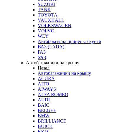
SUZUKI
TANK
TOYOTA
VAUXHALL
VOLKSWAGEN
VOLVO
WEY
Автобоксы на прицепы / кунги
ВАЗ (LADA)
ГАЗ
УАЗ
Автобагажники на крышу
Назад
Автобагажники на крышу
ACURA
AITO
AIWAYS
ALFA ROMEO
AUDI
BAIC
BELGEE
BMW
BRILLIANCE
BUICK
BYD