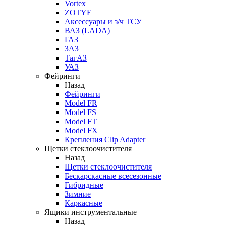
Vortex
ZOTYE
Аксессуары и з/ч ТСУ
ВАЗ (LADA)
ГАЗ
ЗАЗ
ТагАЗ
УАЗ
Фейринги
Назад
Фейринги
Model FR
Model FS
Model FT
Model FX
Крепления Clip Adapter
Щетки стеклоочистителя
Назад
Щетки стеклоочистителя
Бескарскасные всесезонные
Гибридные
Зимние
Каркасные
Ящики инструментальные
Назад