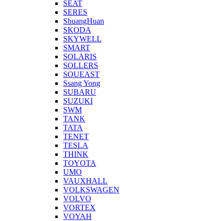
SEAT
SERES
ShuangHuan
SKODA
SKYWELL
SMART
SOLARIS
SOLLERS
SOUEAST
Ssang Yong
SUBARU
SUZUKI
SWM
TANK
TATA
TENET
TESLA
THINK
TOYOTA
UMO
VAUXHALL
VOLKSWAGEN
VOLVO
VORTEX
VOYAH