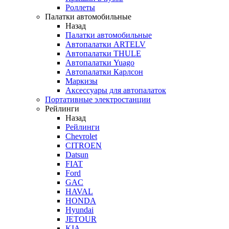
Роллеты
Палатки автомобильные
Назад
Палатки автомобильные
Автопалатки ARTELV
Автопалатки THULE
Автопалатки Yuago
Автопалатки Карлсон
Маркизы
Аксессуары для автопалаток
Портативные электростанции
Рейлинги
Назад
Рейлинги
Chevrolet
CITROEN
Datsun
FIAT
Ford
GAC
HAVAL
HONDA
Hyundai
JETOUR
KIA