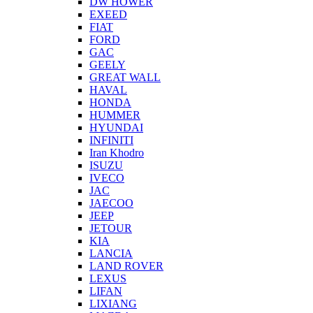
DW HOWER
EXEED
FIAT
FORD
GAC
GEELY
GREAT WALL
HAVAL
HONDA
HUMMER
HYUNDAI
INFINITI
Iran Khodro
ISUZU
IVECO
JAC
JAECOO
JEEP
JETOUR
KIA
LANCIA
LAND ROVER
LEXUS
LIFAN
LIXIANG