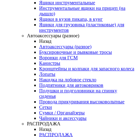
Ящики инструментальные
Инструментальные ящики на прицеп (на
дышло)
Ящики в кузов пикапа, в кунг
Ящики для грузовика (пластиковые) для
инструментов
Автоаксессуары (разное)
Назад
Автоаксессуары (разное)
Буксировочные и рывковые тросы
Воронки для ГСМ
Канистры
Кронштейны и колпаки для запасного колеса
Лопаты
Накидка на лобовое стекло
Подпятники для автоковриков
Подушки и подголовники на спинку
сиденья
Провода прикуривания высоковольтные
Сетки
Сумки / Органайзеры
Чайники и аксессуары
РАСПРОДАЖА
Назад
РАСПРОДАЖА