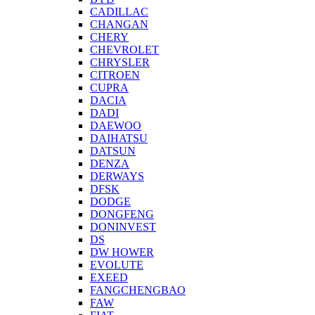
CADILLAC
CHANGAN
CHERY
CHEVROLET
CHRYSLER
CITROEN
CUPRA
DACIA
DADI
DAEWOO
DAIHATSU
DATSUN
DENZA
DERWAYS
DFSK
DODGE
DONGFENG
DONINVEST
DS
DW HOWER
EVOLUTE
EXEED
FANGCHENGBAO
FAW